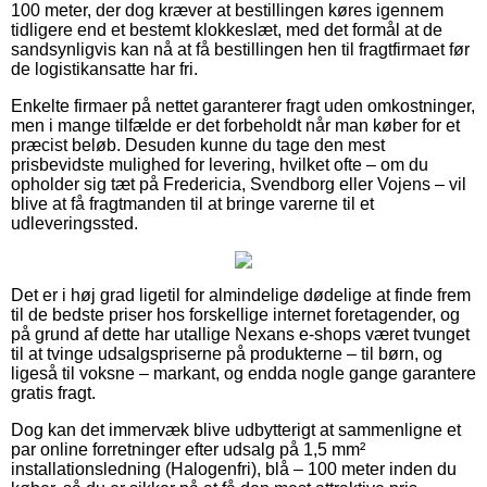
100 meter, der dog kræver at bestillingen køres igennem
tidligere end et bestemt klokkeslæt, med det formål at de
sandsynligvis kan nå at få bestillingen hen til fragtfirmaet før
de logistikansatte har fri.
Enkelte firmaer på nettet garanterer fragt uden omkostninger,
men i mange tilfælde er det forbeholdt når man køber for et
præcist beløb. Desuden kunne du tage den mest
prisbevidste mulighed for levering, hvilket ofte – om du
opholder sig tæt på Fredericia, Svendborg eller Vojens – vil
blive at få fragtmanden til at bringe varerne til et
udleveringssted.
Det er i høj grad ligetil for almindelige dødelige at finde frem
til de bedste priser hos forskellige internet foretagender, og
på grund af dette har utallige Nexans e-shops været tvunget
til at tvinge udsalgspriserne på produkterne – til børn, og
ligeså til voksne – markant, og endda nogle gange garantere
gratis fragt.
Dog kan det immervæk blive udbytterigt at sammenligne et
par online forretninger efter udsalg på 1,5 mm²
installationsledning (Halogenfri), blå – 100 meter inden du