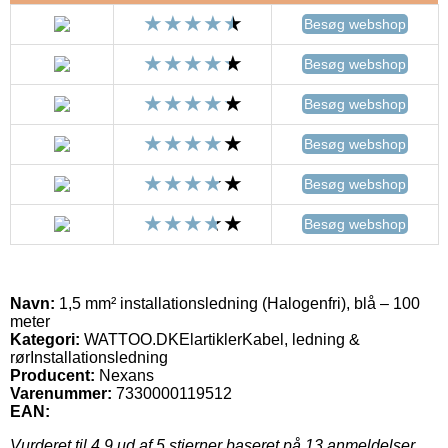
Besøg webshop
Besøg webshop
Besøg webshop
Besøg webshop
Besøg webshop
Besøg webshop
Navn:
1,5 mm² installationsledning (Halogenfri), blå – 100
meter
Kategori:
WATTOO.DKElartiklerKabel, ledning &
rørInstallationsledning
Producent:
Nexans
Varenummer:
7330000119512
EAN:
Vurderet til
4.9
ud af 5 stjerner baseret på
13
anmeldelser