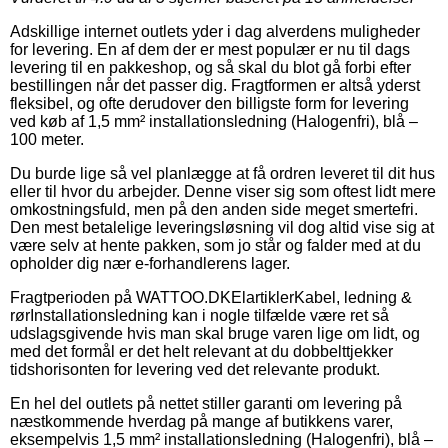
Adskillige internet outlets yder i dag alverdens muligheder
for levering. En af dem der er mest populær er nu til dags
levering til en pakkeshop, og så skal du blot gå forbi efter
bestillingen når det passer dig. Fragtformen er altså yderst
fleksibel, og ofte derudover den billigste form for levering
ved køb af 1,5 mm² installationsledning (Halogenfri), blå –
100 meter.
Du burde lige så vel planlægge at få ordren leveret til dit hus
eller til hvor du arbejder. Denne viser sig som oftest lidt mere
omkostningsfuld, men på den anden side meget smertefri.
Den mest betalelige leveringsløsning vil dog altid vise sig at
være selv at hente pakken, som jo står og falder med at du
opholder dig nær e-forhandlerens lager.
Fragtperioden på WATTOO.DKElartiklerKabel, ledning &
rørInstallationsledning kan i nogle tilfælde være ret så
udslagsgivende hvis man skal bruge varen lige om lidt, og
med det formål er det helt relevant at du dobbelttjekker
tidshorisonten for levering ved det relevante produkt.
En hel del outlets på nettet stiller garanti om levering på
næstkommende hverdag på mange af butikkens varer,
eksempelvis 1,5 mm² installationsledning (Halogenfri), blå –