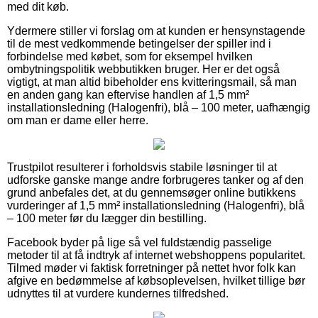
med dit køb.
Ydermere stiller vi forslag om at kunden er hensynstagende
til de mest vedkommende betingelser der spiller ind i
forbindelse med købet, som for eksempel hvilken
ombytningspolitik webbutikken bruger. Her er det også
vigtigt, at man altid bibeholder ens kvitteringsmail, så man
en anden gang kan eftervise handlen af 1,5 mm²
installationsledning (Halogenfri), blå – 100 meter, uafhængig
om man er dame eller herre.
Trustpilot resulterer i forholdsvis stabile løsninger til at
udforske ganske mange andre forbrugeres tanker og af den
grund anbefales det, at du gennemsøger online butikkens
vurderinger af 1,5 mm² installationsledning (Halogenfri), blå
– 100 meter før du lægger din bestilling.
Facebook byder på lige så vel fuldstændig passelige
metoder til at få indtryk af internet webshoppens popularitet.
Tilmed møder vi faktisk forretninger på nettet hvor folk kan
afgive en bedømmelse af købsoplevelsen, hvilket tillige bør
udnyttes til at vurdere kundernes tilfredshed.