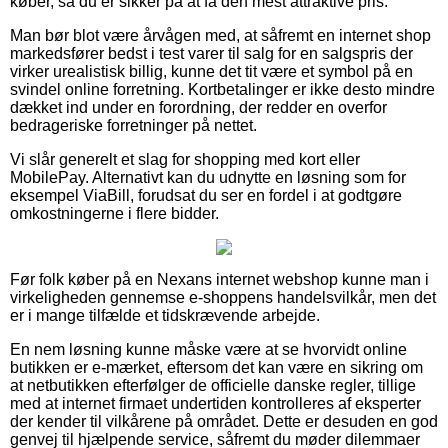
køber, så du er sikker på at få den mest attraktive pris.
Man bør blot være årvågen med, at såfremt en internet shop
markedsfører bedst i test varer til salg for en salgspris der
virker urealistisk billig, kunne det tit være et symbol på en
svindel online forretning. Kortbetalinger er ikke desto mindre
dækket ind under en forordning, der redder en overfor
bedrageriske forretninger på nettet.
Vi slår generelt et slag for shopping med kort eller
MobilePay. Alternativt kan du udnytte en løsning som for
eksempel ViaBill, forudsat du ser en fordel i at godtgøre
omkostningerne i flere bidder.
Før folk køber på en Nexans internet webshop kunne man i
virkeligheden gennemse e-shoppens handelsvilkår, men det
er i mange tilfælde et tidskrævende arbejde.
En nem løsning kunne måske være at se hvorvidt online
butikken er e-mærket, eftersom det kan være en sikring om
at netbutikken efterfølger de officielle danske regler, tillige
med at internet firmaet undertiden kontrolleres af eksperter
der kender til vilkårene på området. Dette er desuden en god
genvej til hjælpende service, såfremt du møder dilemmaer