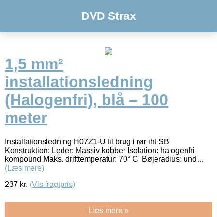
DVD Strax
1,5 mm²
installationsledning
(Halogenfri), blå – 100
meter
Installationsledning H07Z1-U til brug i rør iht SB.
Konstruktion: Leder: Massiv kobber Isolation: halogenfri
kompound Maks. drifttemperatur: 70° C. Bøjeradius: und…
(Læs mere)
237
kr.
(Vis fragtpris)
Læs mere »