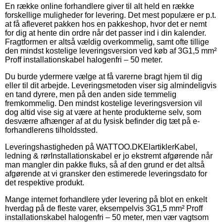
En række online forhandlere giver til alt held en række
forskellige muligheder for levering. Det mest populære er p.t.
at få afleveret pakken hos en pakkeshop, hvor det er nemt
for dig at hente din ordre når det passer ind i din kalender.
Fragtformen er altså vældig overkommelig, samt ofte tillige
den mindst kostelige leveringsversion ved køb af 3G1,5 mm²
Proff installationskabel halogenfri – 50 meter.
Du burde ydermere vælge at få varerne bragt hjem til dig
eller til dit arbejde. Leveringsmetoden viser sig almindeligvis
en tand dyrere, men på den anden side temmelig
fremkommelig. Den mindst kostelige leveringsversion vil
dog altid vise sig at være at hente produkterne selv, som
desværre afhænger af at du fysisk befinder dig tæt på e-
forhandlerens tilholdssted.
Leveringshastigheden på WATTOO.DKElartiklerKabel,
ledning & rørInstallationskabel er jo ekstremt afgørende når
man mangler din pakke fluks, så af den grund er det altså
afgørende at vi gransker den estimerede leveringsdato for
det respektive produkt.
Mange internet forhandlere yder levering på blot en enkelt
hverdag på de fleste varer, eksempelvis 3G1,5 mm² Proff
installationskabel halogenfri – 50 meter, men vær vagtsom