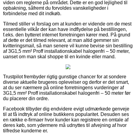
viden om reglerne på området. Dette er en god lejlighed til
opbakning, såfremt du forvoldes vanskeligheder i
forbindelse med dit indkøb.
Tilmed stiller vi forslag om at kunden er vidende om de mest
essentielle vilkår der kan have indflydelse på bestillingen,
f.eks. den bytteret internet forretningen kører med. På grund
af dette er det tilmed relevant, at man altid gemmer sin
kvitteringsmail, så man senere vil kunne bevise sin bestilling
af 3G1,5 mm² Proff installationskabel halogenfri – 50 meter,
uanset om man skal shoppe til en kvinde eller mand.
Trustpilot frembyder rigtig gunstige chancer for at sondere
diverse aktuelle brugeres oplevelser og derfor er det smart,
at du ser nærmere på online forretningens vurderinger af
3G1,5 mm² Proff installationskabel halogenfri – 50 meter før
du placerer din ordre.
Facebook tilbyder dig endvidere evigt udmærkede genveje
til at få indtryk af online butikkens popularitet. Desuden ses
en række e-firmaer hvor kunder kan registrere en omtale af
deres køb, som ydermere må udnyttes til afvejning af hvor
tilfredse kunderne er.