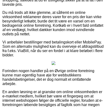
shopping, således at du er usvigeligt sikker på at få fat i den
laveste pris.
Du må trods alt ikke glemme, at såfremt en online
virksomhed reklamerer deres varer for en pris der kan virke
besynderligt letkøbt, burde det tit være en varsel om en
bedragerisk online forretning. Kortkøb er i hvert fald omfattet
af en vedtægt, hvilket dækker kunden imod svindlende
outlets på nettet.
Vi anbefaler bestillinger med betalingskort eller MobilePay.
Som en alternativ mulighed kan du overveje et afdragstilbud
fra f.eks. ViaBill, når du ser en fordel i at klare beløbet i flere
bidder.
Forinden nogen handler på en Øvrige online forretning
kunne man egentlig have øje for webbutikkens
handelsbetingelser, det er dog normalt et omfattende
arbejde.
En anden løsning er at granske om online virksomheden er
e-mærket medlem, hvilket bør være et fingerpeg om at
internet webshoppen følger de officielle regler, foruden at e-
forretningen løbende besigtiges af fagfolk som har megen