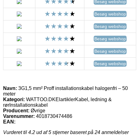
Besøg webshop
Besøg webshop
Besøg webshop
Besøg webshop
Besøg webshop
Besøg webshop
Navn:
3G1,5 mm² Proff installationskabel halogenfri – 50
meter
Kategori:
WATTOO.DKElartiklerKabel, ledning &
rørInstallationskabel
Producent:
Øvrige
Varenummer:
4018730474486
EAN:
Vurderet til
4.2
ud af 5 stjerner baseret på
24
anmeldelser