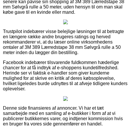
senere kan påvise sin shopping af 3M 389 Lærredstape 38
mm Sølvgrå rulle a 50 meter, uden hensyn til om man skal
købe gave til en kvinde eller mand.
Trustpilot indebærer visse belejlige løsninger til at betragte
en længere række andre brugeres ratings og herved
rekommanderer vi, at du læser online virksomhedens
omtaler af 3M 389 Lærredstape 38 mm Sølvgrå rulle a 50
meter inden du lægger din bestilling.
Facebook indebærer tilsvarende fuldkommen hæderlige
chancer for at få indtryk af e-shoppens kundetilfredshed.
Herinde ser vi faktisk e-handler som giver kunderne
mulighed for at skrive en kritik af deres købsoplevelse,
hvilket ligeledes burde udnyttes til at afveje tidligere kunders
oplevelser.
Denne side finansieres af annoncer. Vi har et tæt
samarbejde med en samling af e-butikker i form af at vi
publicerer butikkernes varer, og indtjener kommission hvis
en bruger fra vores side gennemfører en handel.