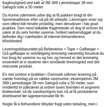
fragtmulighed ved køb af 3M 389 Lærredstape 38 mm
Sølvgrå rulle a 50 meter.
Du kunne ydermere udse dig at få pakken bragt til din
hjemmeadresse eller ud på dit arbejde. Løsningen viser sig
som oftest lidt mindre prisbillig, men derudover i høj grad
praktisk. Den mest letkøbte fragtmetode vil dog til enhver tid
være at du selv henter varerne, hvilket nødvendiggør at du
befinder dig i nærheden af internet forhandlerens
tilholdssted.
Leveringstidspunktet på Befæstelse > Tape > Gaffatape >
Grå gaffatape er selvfølgelig temmelig væsentlig forudsat du
har brug for varerne nu og her, og herved er det temmelig
essentielt at vi studerer den anslåede leveringstid ved det
relevante produkt.
En stor portion e-butikker i Danmark udlover levering på
næste hverdag på en række varenumre, eksempelvis 3M
389 Lærredstape 38 mm Sølvgrå rulle a 50 meter, som
imidlertid er påkrævet at ordren laves forinden et angivent
klokkeslæt, så de sandsynligvis kan nå at få produkterne
distribueret før lagerpersonalet får fri.
Nogle få e-forhandlere tilbyder fragt uden betaling, men i