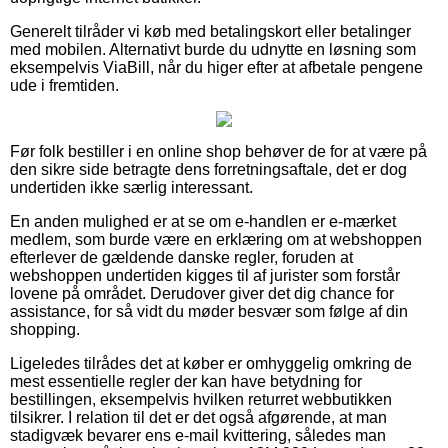
Generelt tilråder vi køb med betalingskort eller betalinger
med mobilen. Alternativt burde du udnytte en løsning som
eksempelvis ViaBill, når du higer efter at afbetale pengene
ude i fremtiden.
Før folk bestiller i en online shop behøver de for at være på
den sikre side betragte dens forretningsaftale, det er dog
undertiden ikke særlig interessant.
En anden mulighed er at se om e-handlen er e-mærket
medlem, som burde være en erklæring om at webshoppen
efterlever de gældende danske regler, foruden at
webshoppen undertiden kigges til af jurister som forstår
lovene på området. Derudover giver det dig chance for
assistance, for så vidt du møder besvær som følge af din
shopping.
Ligeledes tilrådes det at køber er omhyggelig omkring de
mest essentielle regler der kan have betydning for
bestillingen, eksempelvis hvilken returret webbutikken
tilsikrer. I relation til det er det også afgørende, at man
stadigvæk bevarer ens e-mail kvittering, således man