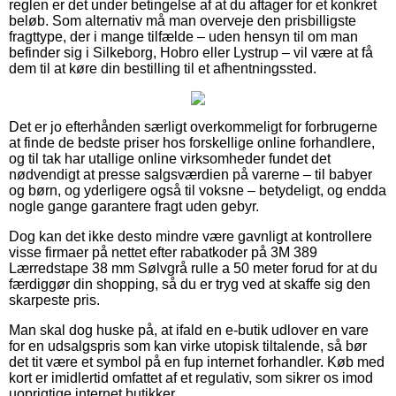
reglen er det under betingelse af at du aftager for et konkret
beløb. Som alternativ må man overveje den prisbilligste
fragttype, der i mange tilfælde – uden hensyn til om man
befinder sig i Silkeborg, Hobro eller Lystrup – vil være at få
dem til at køre din bestilling til et afhentningssted.
Det er jo efterhånden særligt overkommeligt for forbrugerne
at finde de bedste priser hos forskellige online forhandlere,
og til tak har utallige online virksomheder fundet det
nødvendigt at presse salgsværdien på varerne – til babyer
og børn, og yderligere også til voksne – betydeligt, og endda
nogle gange garantere fragt uden gebyr.
Dog kan det ikke desto mindre være gavnligt at kontrollere
visse firmaer på nettet efter rabatkoder på 3M 389
Lærredstape 38 mm Sølvgrå rulle a 50 meter forud for at du
færdiggør din shopping, så du er tryg ved at skaffe sig den
skarpeste pris.
Man skal dog huske på, at ifald en e-butik udlover en vare
for en udsalgspris som kan virke utopisk tiltalende, så bør
det tit være et symbol på en fup internet forhandler. Køb med
kort er imidlertid omfattet af et regulativ, som sikrer os imod
uoprigtige internet butikker.