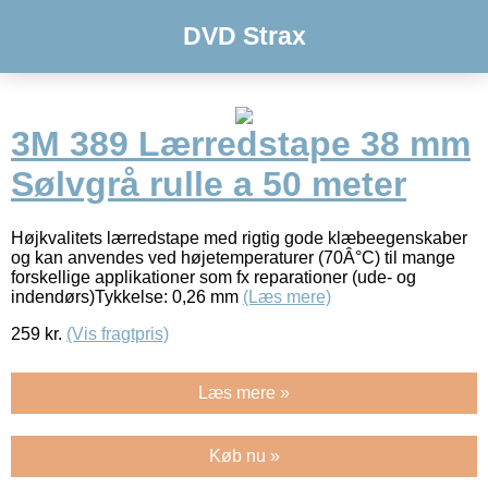
DVD Strax
3M 389 Lærredstape 38 mm
Sølvgrå rulle a 50 meter
Højkvalitets lærredstape med rigtig gode klæbeegenskaber
og kan anvendes ved højetemperaturer (70Â°C) til mange
forskellige applikationer som fx reparationer (ude- og
indendørs)Tykkelse: 0,26 mm
(Læs mere)
259
kr.
(Vis fragtpris)
Læs mere »
Køb nu »