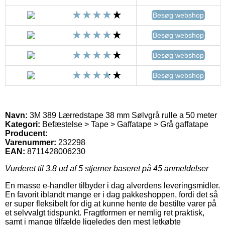
Besøg webshop
Besøg webshop
Besøg webshop
Besøg webshop
Navn:
3M 389 Lærredstape 38 mm Sølvgrå rulle a 50 meter
Kategori:
Befæstelse > Tape > Gaffatape > Grå gaffatape
Producent:
Varenummer:
232298
EAN:
8711428006230
Vurderet til
3.8
ud af 5 stjerner baseret på
45
anmeldelser
En masse e-handler tilbyder i dag alverdens leveringsmidler.
En favorit iblandt mange er i dag pakkeshoppen, fordi det så
er super fleksibelt for dig at kunne hente de bestilte varer på
et selvvalgt tidspunkt. Fragtformen er nemlig ret praktisk,
samt i mange tilfælde ligeledes den mest letkøbte