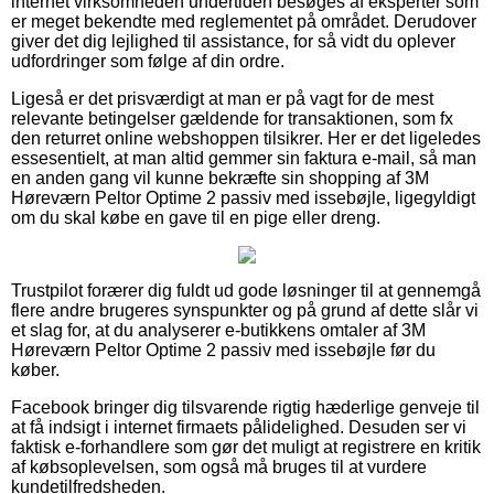
internet virksomheden undertiden besøges af eksperter som
er meget bekendte med reglementet på området. Derudover
giver det dig lejlighed til assistance, for så vidt du oplever
udfordringer som følge af din ordre.
Ligeså er det prisværdigt at man er på vagt for de mest
relevante betingelser gældende for transaktionen, som fx
den returret online webshoppen tilsikrer. Her er det ligeledes
essesentielt, at man altid gemmer sin faktura e-mail, så man
en anden gang vil kunne bekræfte sin shopping af 3M
Høreværn Peltor Optime 2 passiv med issebøjle, ligegyldigt
om du skal købe en gave til en pige eller dreng.
Trustpilot forærer dig fuldt ud gode løsninger til at gennemgå
flere andre brugeres synspunkter og på grund af dette slår vi
et slag for, at du analyserer e-butikkens omtaler af 3M
Høreværn Peltor Optime 2 passiv med issebøjle før du
køber.
Facebook bringer dig tilsvarende rigtig hæderlige genveje til
at få indsigt i internet firmaets pålidelighed. Desuden ser vi
faktisk e-forhandlere som gør det muligt at registrere en kritik
af købsoplevelsen, som også må bruges til at vurdere
kundetilfredsheden.