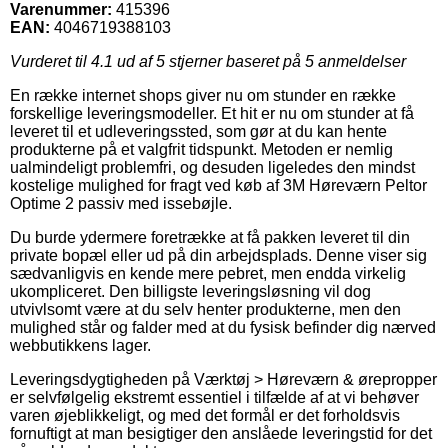
Varenummer:
415396
EAN:
4046719388103
Vurderet til
4.1
ud af 5 stjerner baseret på
5
anmeldelser
En række internet shops giver nu om stunder en række
forskellige leveringsmodeller. Et hit er nu om stunder at få
leveret til et udleveringssted, som gør at du kan hente
produkterne på et valgfrit tidspunkt. Metoden er nemlig
ualmindeligt problemfri, og desuden ligeledes den mindst
kostelige mulighed for fragt ved køb af 3M Høreværn Peltor
Optime 2 passiv med issebøjle.
Du burde ydermere foretrække at få pakken leveret til din
private bopæl eller ud på din arbejdsplads. Denne viser sig
sædvanligvis en kende mere pebret, men endda virkelig
ukompliceret. Den billigste leveringsløsning vil dog
utvivlsomt være at du selv henter produkterne, men den
mulighed står og falder med at du fysisk befinder dig nærved
webbutikkens lager.
Leveringsdygtigheden på Værktøj > Høreværn & ørepropper
er selvfølgelig ekstremt essentiel i tilfælde af at vi behøver
varen øjeblikkeligt, og med det formål er det forholdsvis
fornuftigt at man besigtiger den anslåede leveringstid for det