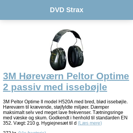
DVD Strax
3M Høreværn Peltor Optime
2 passiv med issebøjle
3M Peltor Optime II model H520A med bred, blød issebøjle.
Høreværn til krævende, støjfyldte miljøer. Dæmper
maksimalt selv ved meget lave frekvenser. Tætningsringe
med væske og skum. Godkendt i henhold til standarden EN
352. Vægt: 210 g. Hygiejnesæt til d
(Læs mere)