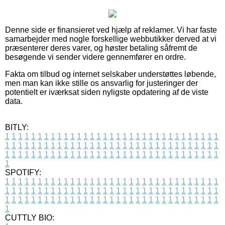
Denne side er finansieret ved hjælp af reklamer. Vi har faste
samarbejder med nogle forskellige webbutikker derved at vi
præsenterer deres varer, og høster betaling såfremt de
besøgende vi sender videre gennemfører en ordre.
Fakta om tilbud og internet selskaber understøttes løbende,
men man kan ikke stille os ansvarlig for justeringer der
potentielt er iværksat siden nyligste opdatering af de viste
data.
BITLY:
1
1
1
1
1
1
1
1
1
1
1
1
1
1
1
1
1
1
1
1
1
1
1
1
1
1
1
1
1
1
1
1
1
1
1
1
1
1
1
1
1
1
1
1
1
1
1
1
1
1
1
1
1
1
1
1
1
1
1
1
1
1
1
1
1
1
1
1
1
1
1
1
1
1
1
1
1
1
1
1
1
1
1
1
1
1
1
1
1
1
1
1
1
1
1
1
1
1
1
1
SPOTIFY:
1
1
1
1
1
1
1
1
1
1
1
1
1
1
1
1
1
1
1
1
1
1
1
1
1
1
1
1
1
1
1
1
1
1
1
1
1
1
1
1
1
1
1
1
1
1
1
1
1
1
1
1
1
1
1
1
1
1
1
1
1
1
1
1
1
1
1
1
1
1
1
1
1
1
1
1
1
1
1
1
1
1
1
1
1
1
1
1
1
1
1
1
1
1
1
1
1
1
1
1
CUTTLY BIO: