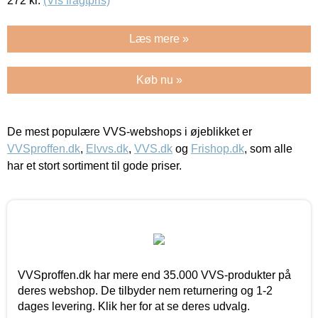
272
kr.
(Vis fragtpris)
Læs mere »
Køb nu »
De mest populære VVS-webshops i øjeblikket er
VVSproffen.dk
,
Elvvs.dk
,
VVS.dk
og
Frishop.dk
, som alle
har et stort sortiment til gode priser.
VVSproffen.dk har mere end 35.000 VVS-produkter på
deres webshop. De tilbyder nem returnering og 1-2
dages levering. Klik her for at se deres udvalg.