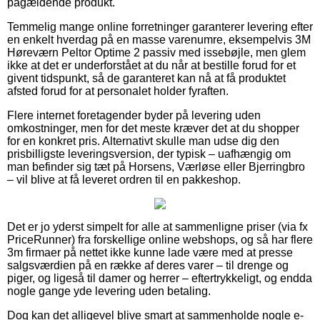
pågældende produkt.
Temmelig mange online forretninger garanterer levering efter
en enkelt hverdag på en masse varenumre, eksempelvis 3M
Høreværn Peltor Optime 2 passiv med issebøjle, men glem
ikke at det er underforstået at du når at bestille forud for et
givent tidspunkt, så de garanteret kan nå at få produktet
afsted forud for at personalet holder fyraften.
Flere internet foretagender byder på levering uden
omkostninger, men for det meste kræver det at du shopper
for en konkret pris. Alternativt skulle man udse dig den
prisbilligste leveringsversion, der typisk – uafhængig om
man befinder sig tæt på Horsens, Værløse eller Bjerringbro
– vil blive at få leveret ordren til en pakkeshop.
Det er jo yderst simpelt for alle at sammenligne priser (via fx
PriceRunner) fra forskellige online webshops, og så har flere
3m firmaer på nettet ikke kunne lade være med at presse
salgsværdien på en række af deres varer – til drenge og
piger, og ligeså til damer og herrer – eftertrykkeligt, og endda
nogle gange yde levering uden betaling.
Dog kan det alligevel blive smart at sammenholde nogle e-