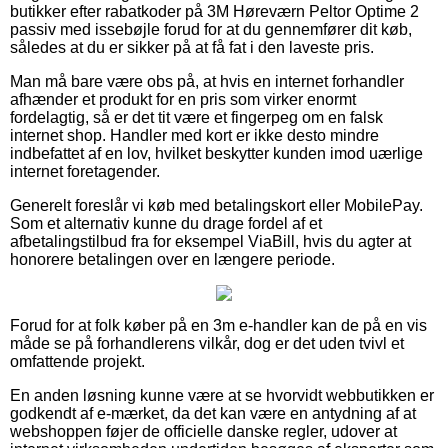
butikker efter rabatkoder på 3M Høreværn Peltor Optime 2
passiv med issebøjle forud for at du gennemfører dit køb,
således at du er sikker på at få fat i den laveste pris.
Man må bare være obs på, at hvis en internet forhandler
afhænder et produkt for en pris som virker enormt
fordelagtig, så er det tit være et fingerpeg om en falsk
internet shop. Handler med kort er ikke desto mindre
indbefattet af en lov, hvilket beskytter kunden imod uærlige
internet foretagender.
Generelt foreslår vi køb med betalingskort eller MobilePay.
Som et alternativ kunne du drage fordel af et
afbetalingstilbud fra for eksempel ViaBill, hvis du agter at
honorere betalingen over en længere periode.
Forud for at folk køber på en 3m e-handler kan de på en vis
måde se på forhandlerens vilkår, dog er det uden tvivl et
omfattende projekt.
En anden løsning kunne være at se hvorvidt webbutikken er
godkendt af e-mærket, da det kan være en antydning af at
webshoppen føjer de officielle danske regler, udover at