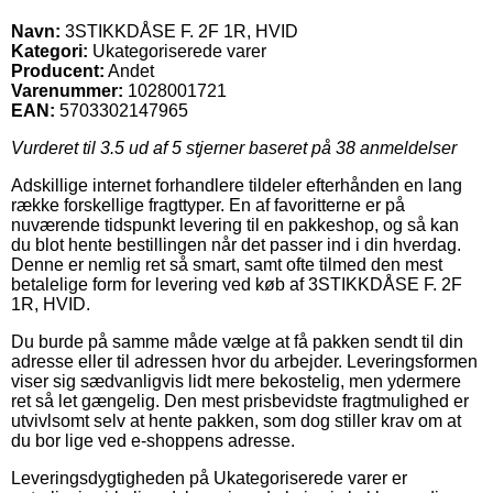
Navn:
3STIKKDÅSE F. 2F 1R, HVID
Kategori:
Ukategoriserede varer
Producent:
Andet
Varenummer:
1028001721
EAN:
5703302147965
Vurderet til
3.5
ud af 5 stjerner baseret på
38
anmeldelser
Adskillige internet forhandlere tildeler efterhånden en lang
række forskellige fragttyper. En af favoritterne er på
nuværende tidspunkt levering til en pakkeshop, og så kan
du blot hente bestillingen når det passer ind i din hverdag.
Denne er nemlig ret så smart, samt ofte tilmed den mest
betalelige form for levering ved køb af 3STIKKDÅSE F. 2F
1R, HVID.
Du burde på samme måde vælge at få pakken sendt til din
adresse eller til adressen hvor du arbejder. Leveringsformen
viser sig sædvanligvis lidt mere bekostelig, men ydermere
ret så let gængelig. Den mest prisbevidste fragtmulighed er
utvivlsomt selv at hente pakken, som dog stiller krav om at
du bor lige ved e-shoppens adresse.
Leveringsdygtigheden på Ukategoriserede varer er