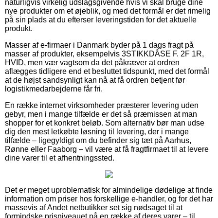
naturligvis virkelig udslagsgivende hvis vi skal bruge dine
nye produkter om et øjeblik, og med det formål er det rimelig
på sin plads at du efterser leveringstiden for det aktuelle
produkt.
Masser af e-firmaer i Danmark byder på 1 dags fragt på
masser af produkter, eksempelvis 3STIKKDÅSE F. 2F 1R,
HVID, men vær vagtsom da det påkræver at ordren
aflægges tidligere end et besluttet tidspunkt, med det formål
at de højst sandsynligt kan nå at få ordren betjent før
logistikmedarbejderne får fri.
En række internet virksomheder præsterer levering uden
gebyr, men i mange tilfælde er det så præmissen at man
shopper for et konkret beløb. Som alternativ bør man udse
dig den mest letkøbte løsning til levering, der i mange
tilfælde – ligegyldigt om du befinder sig tæt på Aarhus,
Rønne eller Faaborg – vil være at få fragtfirmaet til at levere
dine varer til et afhentningssted.
Det er meget uproblematisk for almindelige dødelige at finde
information om priser hos forskellige e-handler, og for det har
massevis af Andet netbutikker set sig nødsaget til at
formindske prisniveauet på en række af deres varer – til