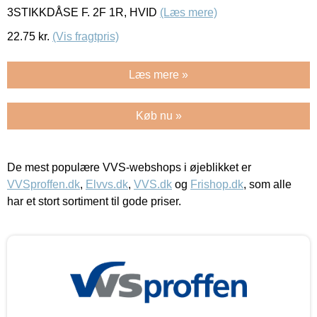
3STIKKDÅSE F. 2F 1R, HVID
(Læs mere)
22.75
kr.
(Vis fragtpris)
Læs mere »
Køb nu »
De mest populære VVS-webshops i øjeblikket er
VVSproffen.dk
,
Elvvs.dk
,
VVS.dk
og
Frishop.dk
, som alle
har et stort sortiment til gode priser.