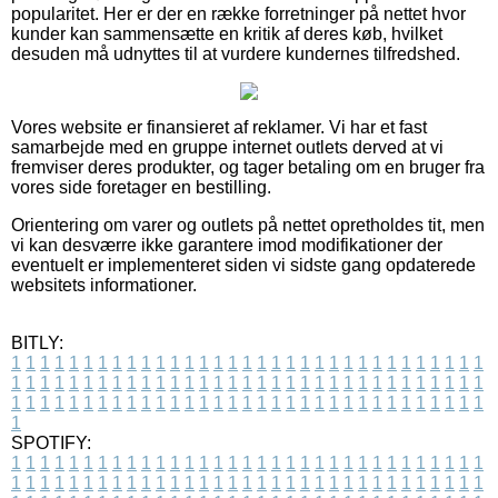
popularitet. Her er der en række forretninger på nettet hvor
kunder kan sammensætte en kritik af deres køb, hvilket
desuden må udnyttes til at vurdere kundernes tilfredshed.
Vores website er finansieret af reklamer. Vi har et fast
samarbejde med en gruppe internet outlets derved at vi
fremviser deres produkter, og tager betaling om en bruger fra
vores side foretager en bestilling.
Orientering om varer og outlets på nettet opretholdes tit, men
vi kan desværre ikke garantere imod modifikationer der
eventuelt er implementeret siden vi sidste gang opdaterede
websitets informationer.
BITLY:
1
1
1
1
1
1
1
1
1
1
1
1
1
1
1
1
1
1
1
1
1
1
1
1
1
1
1
1
1
1
1
1
1
1
1
1
1
1
1
1
1
1
1
1
1
1
1
1
1
1
1
1
1
1
1
1
1
1
1
1
1
1
1
1
1
1
1
1
1
1
1
1
1
1
1
1
1
1
1
1
1
1
1
1
1
1
1
1
1
1
1
1
1
1
1
1
1
1
1
1
SPOTIFY:
1
1
1
1
1
1
1
1
1
1
1
1
1
1
1
1
1
1
1
1
1
1
1
1
1
1
1
1
1
1
1
1
1
1
1
1
1
1
1
1
1
1
1
1
1
1
1
1
1
1
1
1
1
1
1
1
1
1
1
1
1
1
1
1
1
1