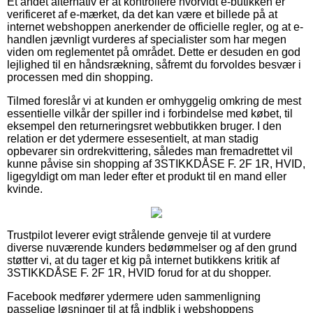
Et andet alternativ er at kontrollere hvorvidt e-butikken er
verificeret af e-mærket, da det kan være et billede på at
internet webshoppen anerkender de officielle regler, og at e-
handlen jævnligt vurderes af specialister som har megen
viden om reglementet på området. Dette er desuden en god
lejlighed til en håndsrækning, såfremt du forvoldes besvær i
processen med din shopping.
Tilmed foreslår vi at kunden er omhyggelig omkring de mest
essentielle vilkår der spiller ind i forbindelse med købet, til
eksempel den returneringsret webbutikken bruger. I den
relation er det ydermere essesentielt, at man stadig
opbevarer sin ordrekvittering, således man fremadrettet vil
kunne påvise sin shopping af 3STIKKDÅSE F. 2F 1R, HVID,
ligegyldigt om man leder efter et produkt til en mand eller
kvinde.
Trustpilot leverer evigt strålende genveje til at vurdere
diverse nuværende kunders bedømmelser og af den grund
støtter vi, at du tager et kig på internet butikkens kritik af
3STIKKDÅSE F. 2F 1R, HVID forud for at du shopper.
Facebook medfører ydermere uden sammenligning
passelige løsninger til at få indblik i webshoppens