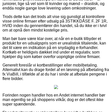
juniorer, lige så vel som til kvinder og mænd – drastisk, og
endda nogle gange love levering uden omkostninger.
Trods dette kan det trods alt vise sig gunstigt at kontrollere
visse online firmaer efter udsalg på 3STIKKDÅSE F. 2F 1R,
HVID inden du gennemfører din handel, så du ikke er i tvivl
om at opnå den mindst kostelige pris.
Man bør bare være klar over, at når en e-butik tilbyder et
produkt for en udsalgspris som er urealistisk tiltalende, kan
det tit være en indikation på en snydagtig e-forhandler.
Kortkøb er heldigvis dækket ind under et regulativ, som
hjælper dig som køber overfor uoprigtige online firmaer.
Generelt foreslår vi kortbestillinger eller mobilbetaling.
Alternativt kan du drage fordel af en løsning på afbetaling fra
fx ViaBill, i tilfælde af at du har i sinde at afbetale pengene i
flere bidder.
Forinden nogen handler hos en Andet internet handler bør
man egentlig se på shoppens vilkår, dog er det oftest ikke
super spændende.