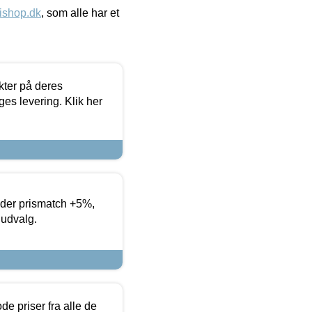
ishop.dk
, som alle har et
ter på deres
es levering. Klik her
yder prismatch +5%,
 udvalg.
de priser fra alle de