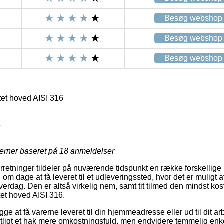
Besøg webshop
Besøg webshop
Besøg webshop
tet hoved AISI 316
6
jerner baseret på
18
anmeldelser
orretninger tildeler på nuværende tidspunkt en række forskellige l
m dage at få leveret til et udleveringssted, hvor det er muligt at
hverdag. Den er altså virkelig nem, samt tit tilmed den mindst ko
tet hoved AISI 316.
gge at få varerne leveret til din hjemmeadresse eller ud til dit a
tligt et hak mere omkostningsfuld, men endvidere temmelig enk