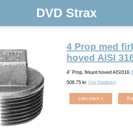
DVD Strax
4 Prop med fir
hoved AISI 31
4" Prop, firkant hoved AISI316
508.75
kr.
(Vis fragtpris)
Læs mere »
Kø