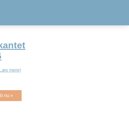
kantet
6
(Læs mere)
b nu »