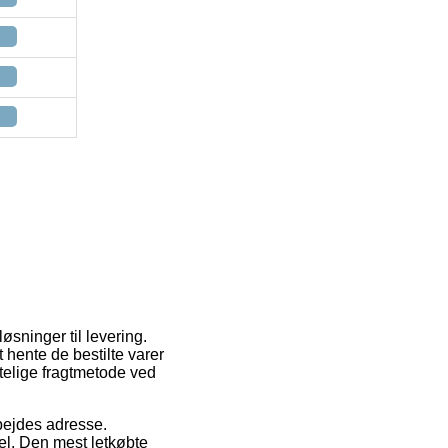
øsninger til levering.
 hente de bestilte varer
stelige fragtmetode ved
rbejdes adresse.
el. Den mest letkøbte