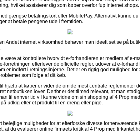
ning, hvilket assisterer dig som køber overfor fup internet shops.
med gængse betalingskort eller MobilePay. Alternativt kunne du b
ørger at betale pengene ude i fremtiden.
n Andet internet virksomhed behøver man ideelt set se på butikke
.
 være at kontrollere hvorvidt e-forhandleren er medlem af e-m
e-forretningen efterlever de officielle regler, udover at e-forhand
om er indført i retningslinjerne. Det er en rigtig god mulighed for a
problemer som følge af dit køb.
il hjælp at køber er vidende om de mest centrale reglementer de
rret netbutikken lover. Derfor er det tilmed relevant, at man stad
man til enhver tid vil kunne vidne om sin shopping af 4 Prop med
på udkig efter et produkt til en dreng eller pige.
ivt belejlige muligheder for at efterforske diverse forhenværend
, at du evaluerer online firmaets kritik af 4 Prop med firkantet h