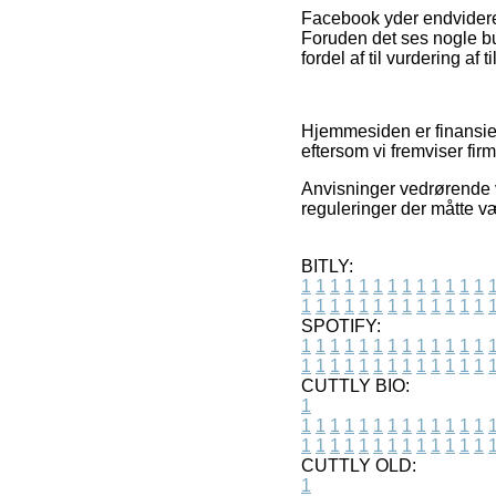
Facebook yder endvidere d
Foruden det ses nogle bu
fordel af til vurdering af
Hjemmesiden er finansie
eftersom vi fremviser fir
Anvisninger vedrørende v
reguleringer der måtte v
BITLY:
1
1
1
1
1
1
1
1
1
1
1
1
1
1
1
1
1
1
1
1
1
1
1
1
1
1
SPOTIFY:
1
1
1
1
1
1
1
1
1
1
1
1
1
1
1
1
1
1
1
1
1
1
1
1
1
1
CUTTLY BIO:
1
1
1
1
1
1
1
1
1
1
1
1
1
1
1
1
1
1
1
1
1
1
1
1
1
1
1
CUTTLY OLD:
1