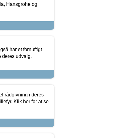
la, Hansgrohe og
så har et fornuftigt
se deres udvalg.
el rådgivning i deres
efyr. Klik her for at se