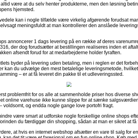
g altid være at du selv henter produkterne, men den løsning betin
ppens hjemsted.
edele kan i nogle tilfælde være virkelig afgørende forudsat ma
selvsagt meningsfuldt at man kontrollerer den anslåede leverings
hops annoncerer 1 dags levering på en række af deres varenumr
16, der dog forudsætter at bestillingen realiseres inden et aftalt
akken afsendt forud for at medarbejderne holder fyraften.
tlets byder på levering uden betaling, men i reglen er det forbeh
er kan du udvælge den mest betalelige leveringsmetode, hvilket t
ming – er at få leveret din pakke til et udleveringssted.
rst problemfrit for os alle at sammenholde priser hos diverse sh
ndet online varehuse ikke kunne slippe for at sænke salgsværdien 
e – voldsomt, og endda nogle gange love portofri fragt.
indre være smart at udforske nogle forskellige online shops ef
forinden du færdiggør din shopping, sådan at man er sikret at få f
dere, at hvis en internet webshop afsætter en vare til salg for 
tig, kan det tit være et faresignal om en fup online shop. Køb me