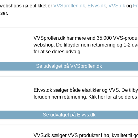
ebshops i øjeblikket er
VVSproffen.dk
,
Elvvs.dk
,
VVS.dk
og
Fr
iser.
VVSproffen.dk har mere end 35.000 VVS-produk
webshop. De tilbyder nem returnering og 1-2 dag
for at se deres udvalg.
Se udvalget på VVSproffen.dk
Elvvs.dk sælger både elartikler og VVS. De tilb
foruden nem returnering. Klik her for at se deres
Se udvalget på Elvvs.dk
VVS.dk sælger VVS produkter i høj kvalitet til go