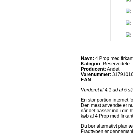
Navn:
4 Prop med firkan
Kategori:
Reservedele
Producent:
Andet
Varenummer:
3179101
EAN:
Vurderet til
4.1
ud af 5 st
En stor portion internet f
Den mest anvendte er nu o
når det passer ind i din 
køb af 4 Prop med firkan
Du bør alternativt planlæ
Fragttypen er gennemsni