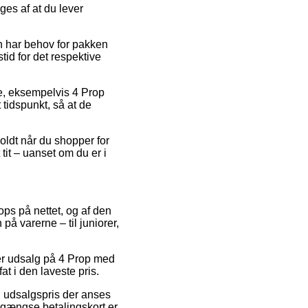
ges af at du lever
n har behov for pakken
tid for det respektive
e, eksempelvis 4 Prop
 tidspunkt, så at de
oldt når du shopper for
it – uanset om du er i
ops på nettet, og af den
på varerne – til juniorer,
ter udsalg på 4 Prop med
at i den laveste pris.
en udsalgspris der anses
d gængse betalingskort er