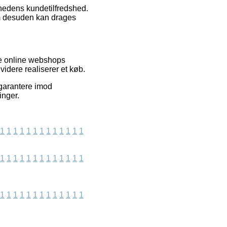
omhedens kundetilfredshed.
som desuden kan drages
se online webshops
videre realiserer et køb.
 garantere imod
inger.
1
1
1
1
1
1
1
1
1
1
1
1
1
1
1
1
1
1
1
1
1
1
1
1
1
1
1
1
1
1
1
1
1
1
1
1
1
1
1