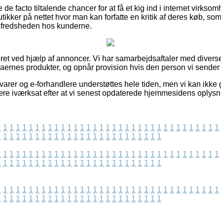
e facto tiltalende chancer for at få et kig ind i internet virks
tikker på nettet hvor man kan forfatte en kritik af deres køb, 
 tilfredsheden hos kunderne.
ret ved hjælp af annoncer. Vi har samarbejdsaftaler med diver
maernes produkter, og opnår provision hvis den person vi sender 
arer og e-forhandlere understøttes hele tiden, men vi kan ikke
ære iværksat efter at vi senest opdaterede hjemmesidens oplysn
1
1
1
1
1
1
1
1
1
1
1
1
1
1
1
1
1
1
1
1
1
1
1
1
1
1
1
1
1
1
1
1
1
1
1
1
1
1
1
1
1
1
1
1
1
1
1
1
1
1
1
1
1
1
1
1
1
1
1
1
1
1
1
1
1
1
1
1
1
1
1
1
1
1
1
1
1
1
1
1
1
1
1
1
1
1
1
1
1
1
1
1
1
1
1
1
1
1
1
1
1
1
1
1
1
1
1
1
1
1
1
1
1
1
1
1
1
1
1
1
1
1
1
1
1
1
1
1
1
1
1
1
1
1
1
1
1
1
1
1
1
1
1
1
1
1
1
1
1
1
1
1
1
1
1
1
1
1
1
1
1
1
1
1
1
1
1
1
1
1
1
1
1
1
1
1
1
1
1
1
1
1
1