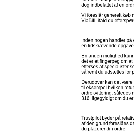
dog indbefattet af en ord
Vi foreslår generelt køb 
ViaBill, ifald du eftersp
Inden nogen handler på e
en tidskrævende opgave
En anden mulighed kunne
det er et fingerpeg om at 
efterses af specialister s
såfremt du udsættes for 
Derudover kan det være t
til eksempel hvilken retu
ordrekvittering, således 
316, ligegyldigt om du er 
Trustpilot byder på relat
af den grund foreslåes det
du placerer din ordre.