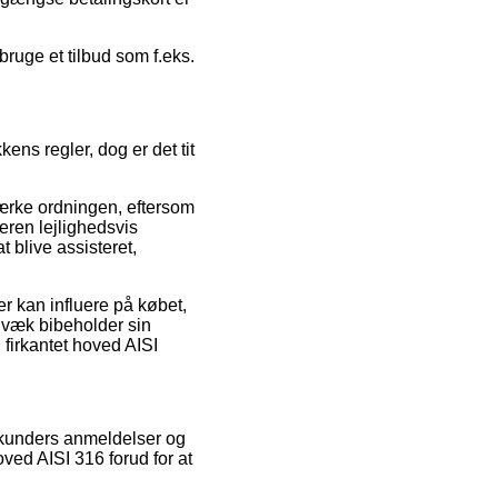
ruge et tilbud som f.eks.
ns regler, dog er det tit
ærke ordningen, eftersom
leren lejlighedsvis
t blive assisteret,
r kan influere på købet,
igvæk bibeholder sin
 firkantet hoved AISI
e kunders anmeldelser og
oved AISI 316 forud for at