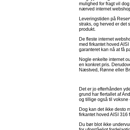
mulighed for fragt vil do
nærved internet websho
Leveringstiden på Reserv
straks, og herved er det 
produkt.
De fleste internet webs
med firkantet hoved AISI 3
garanteret kan nå at få p
Nogle enkelte internet ou
en konkret pris. Derudov
Næstved, Rønne eller Bram
Det er jo efterhånden yde
grund har flertallet af A
og tillige også til voksn
Dog kan det ikke desto m
firkantet hoved AISI 316 
Du bør blot ikke undervur
for uforståeligt fordelag