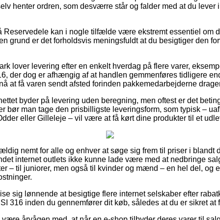
elv henter ordren, som desværre står og falder med at du lever 
Reservedele kan i nogle tilfælde være ekstremt essentiel om d
den grund er det forholdsvis meningsfuldt at du besigtiger den fo
ark lover levering efter en enkelt hverdag på flere varer, eksem
6, der dog er afhængig af at handlen gemmenføres tidligere end 
nå at få varen sendt afsted forinden pakkemedarbejderne drage
ttet byder på levering uden beregning, men oftest er det beting
er bør man tage den prisbilligste leveringsform, som typisk – 
dder eller Gilleleje – vil være at få kørt dine produkter til et udl
vældig nemt for alle og enhver at søge sig frem til priser i bland
 Andet internet outlets ikke kunne lade være med at nedbringe sal
ter – til juniorer, men også til kvinder og mænd – en hel del, o
stninger.
e sig lønnende at besigtige flere internet selskaber efter raba
 316 inden du gennemfører dit køb, således at du er sikret at få 
være årvågen med, at når en e-shop tilbyder deres varer til salg