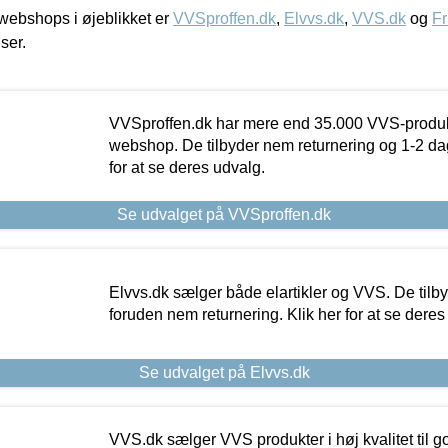
ebshops i øjeblikket er
VVSproffen.dk
,
Elvvs.dk
,
VVS.dk
og
Fr
iser.
VVSproffen.dk har mere end 35.000 VVS-produk
webshop. De tilbyder nem returnering og 1-2 dag
for at se deres udvalg.
Se udvalget på VVSproffen.dk
Elvvs.dk sælger både elartikler og VVS. De tilb
foruden nem returnering. Klik her for at se deres
Se udvalget på Elvvs.dk
VVS.dk sælger VVS produkter i høj kvalitet til go