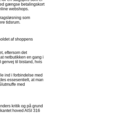
med gængse betalingskort
online webshops.
fdragsløsning som
ere tidsrum.
holdet af shoppens
et, eftersom det
d at netbutikken en gang i
genvej til bistand, hvis
le ind i forbindelse med
edes essesentielt, at man
 Slutmuffe med
nders kritik og på grund
kskantet hoved AISI 316