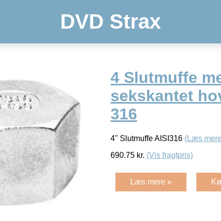
DVD Strax
4 Slutmuffe m
sekskantet ho
316
4" Slutmuffe AISI316
(Læs mere
690.75
kr.
(Vis fragtpris)
Læs mere »
Kø