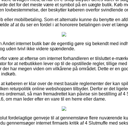
rde det for det meste være et symbol på en uægte butik. Køb 
af en lovbestemmelse, der beskytter køberen overfor svindlende 
køb eller mobilbetaling. Som et alternativ kunne du benytte en a
fælde af at du ser en fordel i at honorere betalingen over et læng
n Andet internet butik bør de egentlig gøre sig bekendt med ind
 dog uden tvivl ikke videre spændende.
or være at efterse om internet forhandleren er tilsluttet e-mærk
tor for at netbutikken lever op til de opstillede regler, tillige me
er der har megen viden om vilkårene på området. Dette er en god 
 indkøb.
 at køberen er klar over de mest basale reglementer der kan spil
lken returpolitik online webshoppen tilbyder. Derfor er det ligel
ns ordremail, så man fremadrettet kan påvise sin bestilling af 4
, om man leder efter en vare til en herre eller dame.
solut fordelagtige genveje til at gennemstøve flere nuværende ku
t du gennemsøger internet firmaets kritik af 4 Slutmuffe med se