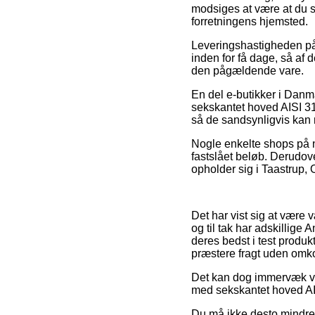
modsiges at være at du s
forretningens hjemsted.
Leveringshastigheden på 
inden for få dage, så af 
den pågældende vare.
En del e-butikker i Danm
sekskantet hoved AISI 31
så de sandsynligvis kan 
Nogle enkelte shops på ne
fastslået beløb. Derudov
opholder sig i Taastrup, O
Det har vist sig at være 
og til tak har adskillige
deres bedst i test produk
præstere fragt uden omko
Det kan dog immervæk vis
med sekskantet hoved AISI
Du må ikke desto mindre 