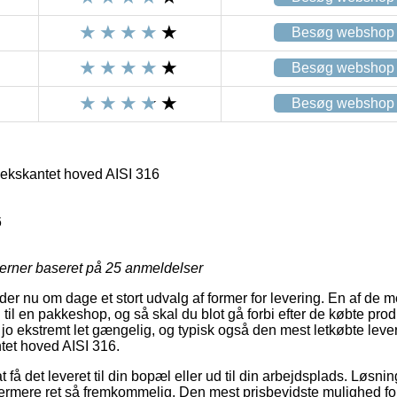
Besøg webshop
Besøg webshop
Besøg webshop
ekskantet hoved AISI 316
6
jerner baseret på
25
anmeldelser
yder nu om dage et stort udvalg af former for levering. En af de
 til en pakkeshop, og så skal du blot gå forbi efter de købte produ
 jo ekstremt let gængelig, og typisk også den mest letkøbte lev
tet hoved AISI 316.
få det leveret til din bopæl eller ud til din arbejdsplads. Løsni
rmere ret så fremkommelig. Den mest prisbevidste mulighed for