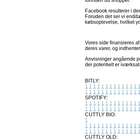
forinden du shopper.
Facebook resulterer i der
Foruden det ser vi endda
købsoplevelse, hvilket yd
Vores side finansieres a
deres varer, og indhente
Anvisninger angående pro
der potentielt er iværksat
BITLY:
1
1
1
1
1
1
1
1
1
1
1
1
1
1
1
1
1
1
1
1
1
1
1
1
1
1
SPOTIFY:
1
1
1
1
1
1
1
1
1
1
1
1
1
1
1
1
1
1
1
1
1
1
1
1
1
1
CUTTLY BIO:
1
1
1
1
1
1
1
1
1
1
1
1
1
1
1
1
1
1
1
1
1
1
1
1
1
1
1
CUTTLY OLD: