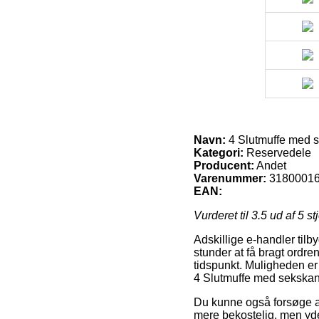
Navn:
4 Slutmuffe med s
Kategori:
Reservedele
Producent:
Andet
Varenummer:
3180001
EAN:
Vurderet til
3.5
ud af 5 st
Adskillige e-handler tilb
stunder at få bragt ordren
tidspunkt. Muligheden er
4 Slutmuffe med sekskan
Du kunne også forsøge at 
mere bekostelig, men yde