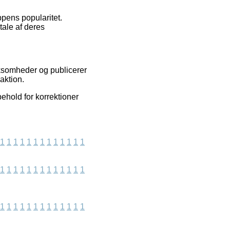
ppens popularitet.
tale af deres
rksomheder og publicerer
aktion.
ehold for korrektioner
1
1
1
1
1
1
1
1
1
1
1
1
1
1
1
1
1
1
1
1
1
1
1
1
1
1
1
1
1
1
1
1
1
1
1
1
1
1
1