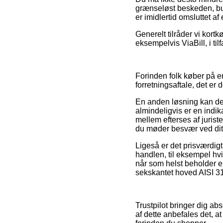
grænseløst beskeden, bu
er imidlertid omsluttet 
Generelt tilråder vi kort
eksempelvis ViaBill, i til
Forinden folk køber på e
forretningsaftale, det er
En anden løsning kan derf
almindeligvis er en indika
mellem efterses af jurist
du møder besvær ved dit
Ligeså er det prisværdigt
handlen, til eksempel hvi
når som helst beholder e
sekskantet hoved AISI 316
Trustpilot bringer dig ab
af dette anbefales det, a