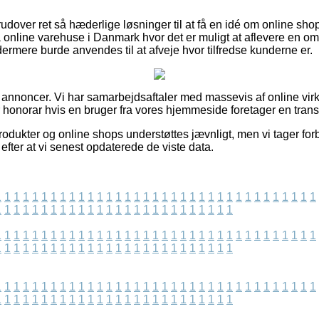
udover ret så hæderlige løsninger til at få en idé om online sho
 online varehuse i Danmark hvor det er muligt at aflevere en om
ermere burde anvendes til at afveje hvor tilfredse kunderne er.
f annoncer. Vi har samarbejdsaftaler med massevis af online vi
r honorar hvis en bruger fra vores hjemmeside foretager en trans
dukter og online shops understøttes jævnligt, men vi tager forb
 efter at vi senest opdaterede de viste data.
1
1
1
1
1
1
1
1
1
1
1
1
1
1
1
1
1
1
1
1
1
1
1
1
1
1
1
1
1
1
1
1
1
1
1
1
1
1
1
1
1
1
1
1
1
1
1
1
1
1
1
1
1
1
1
1
1
1
1
1
1
1
1
1
1
1
1
1
1
1
1
1
1
1
1
1
1
1
1
1
1
1
1
1
1
1
1
1
1
1
1
1
1
1
1
1
1
1
1
1
1
1
1
1
1
1
1
1
1
1
1
1
1
1
1
1
1
1
1
1
1
1
1
1
1
1
1
1
1
1
1
1
1
1
1
1
1
1
1
1
1
1
1
1
1
1
1
1
1
1
1
1
1
1
1
1
1
1
1
1
1
1
1
1
1
1
1
1
1
1
1
1
1
1
1
1
1
1
1
1
1
1
1