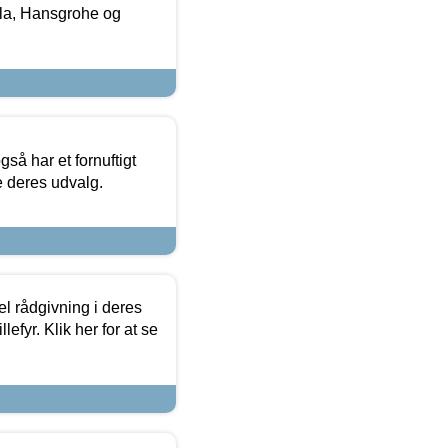
la, Hansgrohe og
så har et fornuftigt
se deres udvalg.
el rådgivning i deres
efyr. Klik her for at se