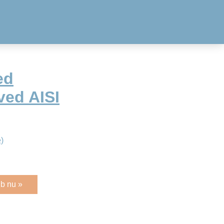
ed
ved AISI
)
b nu »