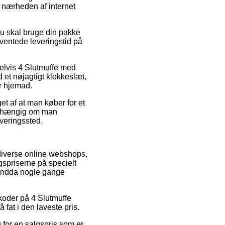
i nærheden af internet
u skal bruge din pakke
rventede leveringstid på
pelvis 4 Slutmuffe med
et nøjagtigt klokkeslæt,
r hjemad.
et af at man køber for et
uafhængig om man
everingssted.
t diverse online webshops,
gspriserne på specielt
g endda nogle gange
tkoder på 4 Slutmuffe
fat i den laveste pris.
 for en salgspris som er