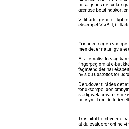
udsalgspris der virker g
gængse betalingskort er h
Vi tilråder generelt køb 
eksempel ViaBill, i tilfæl
Forinden nogen shopper 
men det er naturligvis e
Et alternativt forslag ka
fingerpeg om at e-butikke
fagmænd der har ekspert
hvis du udsættes for udf
Derudover tilrådes det 
for eksempel den ombytni
stadigvæk bevarer sin kv
hensyn til om du leder eft
Trustpilot frembyder ultr
at du evaluerer online v