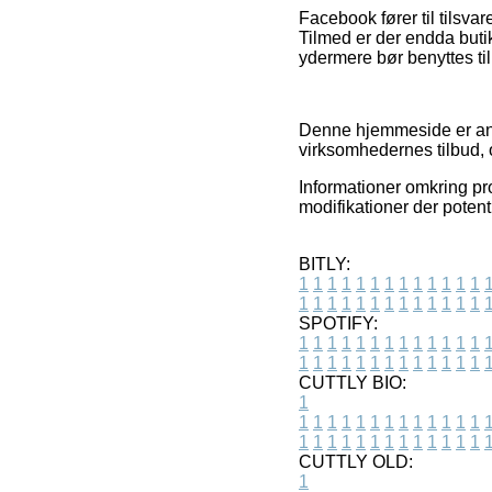
Facebook fører til tilsv
Tilmed er der endda buti
ydermere bør benyttes til
Denne hjemmeside er anno
virksomhedernes tilbud, o
Informationer omkring pro
modifikationer der potent
BITLY:
1
1
1
1
1
1
1
1
1
1
1
1
1
1
1
1
1
1
1
1
1
1
1
1
1
1
SPOTIFY:
1
1
1
1
1
1
1
1
1
1
1
1
1
1
1
1
1
1
1
1
1
1
1
1
1
1
CUTTLY BIO:
1
1
1
1
1
1
1
1
1
1
1
1
1
1
1
1
1
1
1
1
1
1
1
1
1
1
1
CUTTLY OLD:
1