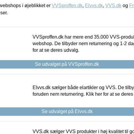
ebshops i øjeblikket er
VVSproffen.dk
,
Elvvs.dk
,
VVS.dk
og
Fr
iser.
VVSproffen.dk har mere end 35.000 VVS-produk
webshop. De tilbyder nem returnering og 1-2 dag
for at se deres udvalg.
Se udvalget på VVSproffen.dk
Elvvs.dk sælger både elartikler og VVS. De tilb
foruden nem returnering. Klik her for at se deres
Se udvalget på Elvvs.dk
VVS.dk sælger VVS produkter i høj kvalitet til go