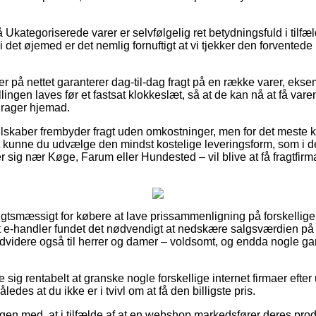
kategoriserede varer er selvfølgelig ret betydningsfuld i tilfæl
det øjemed er det nemlig fornuftigt at vi tjekker den forventede 
ger på nettet garanterer dag-til-dag fragt på en række varer, eks
ingen laves før et fastsat klokkeslæt, så at de kan nå at få varen 
 drager hjemad.
elskaber frembyder fragt uden omkostninger, men for det meste ku
ivt kunne du udvælge den mindst kostelige leveringsform, som i de
 sig nær Køge, Farum eller Hundested – vil blive at få fragtfirmaet
gtsmæssigt for købere at lave prissammenligning på forskellige 
t e-handler fundet det nødvendigt at nedskære salgsværdien på
endvidere også til herrer og damer – voldsomt, og endda nogle g
e sig rentabelt at granske nogle forskellige internet firmaer efter
ledes at du ikke er i tvivl om at få den billigste pris.
en med, at i tilfælde af at en webshop markedsfører deres produk