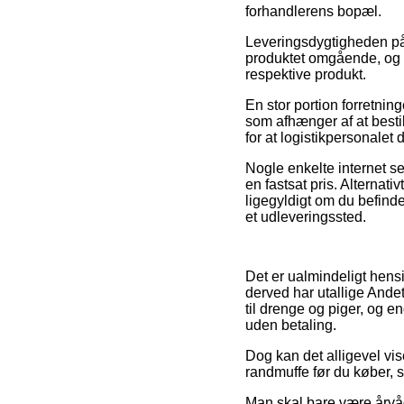
forhandlerens bopæl.
Leveringsdygtigheden på U
produktet omgående, og i 
respektive produkt.
En stor portion forretnin
som afhænger af at bestill
for at logistikpersonalet
Nogle enkelte internet s
en fastsat pris. Alternat
ligegyldigt om du befinder
et udleveringssted.
Det er ualmindeligt hensi
derved har utallige Ande
til drenge og piger, og 
uden betaling.
Dog kan det alligevel vis
randmuffe før du køber, så
Man skal bare være årvåg