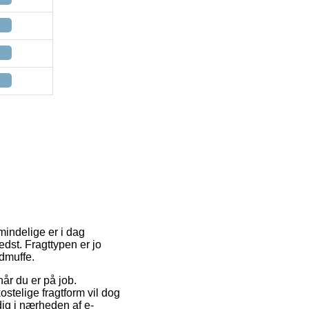
mindelige er i dag
edst. Fragttypen er jo
ndmuffe.
når du er på job.
stelige fragtform vil dog
dig i nærheden af e-