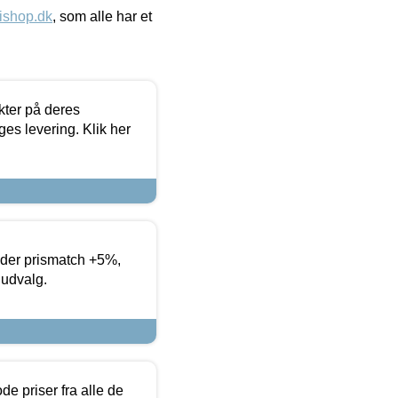
ishop.dk
, som alle har et
ter på deres
es levering. Klik her
yder prismatch +5%,
 udvalg.
de priser fra alle de