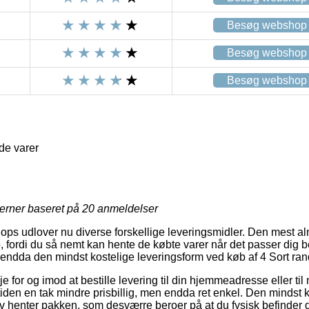
Besøg webshop
Besøg webshop
Besøg webshop
de varer
jerner baseret på
20
anmeldelser
hops udlover nu diverse forskellige leveringsmidler. Den mest al
, fordi du så nemt kan hente de købte varer når det passer dig b
t endda den mindst kostelige leveringsform ved køb af 4 Sort ra
e for og imod at bestille levering til din hjemmeadresse eller til 
den en tak mindre prisbillig, men endda ret enkel. Den mindst ko
lv henter pakken, som desværre beroer på at du fysisk befinder 