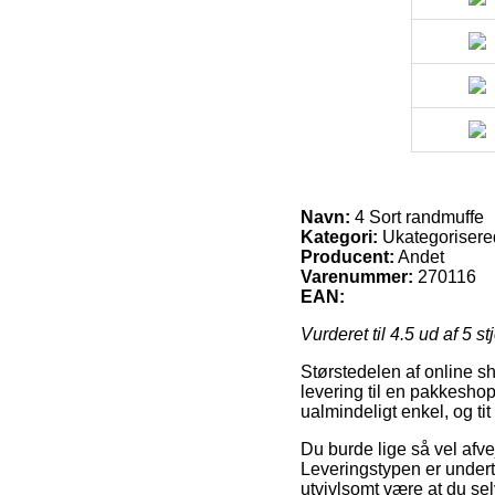
Navn:
4 Sort randmuffe
Kategori:
Ukategorisere
Producent:
Andet
Varenummer:
270116
EAN:
Vurderet til
4.5
ud af 5 st
Størstedelen af online s
levering til en pakkeshop
ualmindeligt enkel, og ti
Du burde lige så vel afvej
Leveringstypen er underti
utvivlsomt være at du se