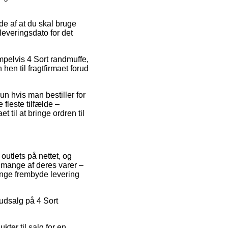
de af at du skal bruge
leveringsdato for det
empelvis 4 Sort randmuffe,
hen til fragtfirmaet forud
n hvis man bestiller for
 fleste tilfælde –
 til at bringe ordren til
outlets på nettet, og
 mange af deres varer –
ange frembyde levering
 udsalg på 4 Sort
ter til salg for en