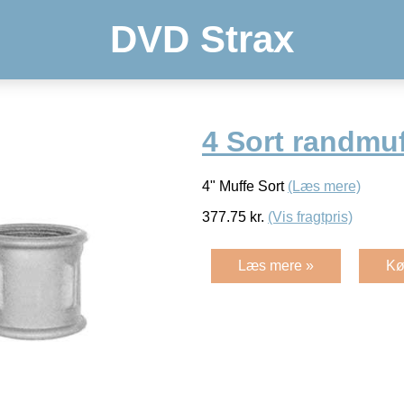
DVD Strax
4 Sort randmu
4" Muffe Sort
(Læs mere)
377.75
kr.
(Vis fragtpris)
Læs mere »
Kø