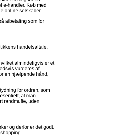
del e-handler. Køb med
ge online selskaber.
på afbetaling som for
tikkens handelsaftale,
vilket almindeligvis er et
hedsvis vurderes af
for en hjælpende hånd,
tydning for ordren, som
esentielt, at man
rt randmuffe, uden
ker og derfor er det godt,
 shopping.