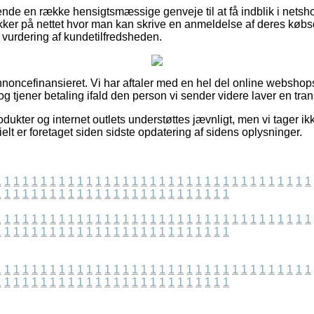
arende en række hensigtsmæssige genveje til at få indblik i nets
kker på nettet hvor man kan skrive en anmeldelse af deres købso
 vurdering af kundetilfredsheden.
ncefinansieret. Vi har aftaler med en hel del online webshops
g tjener betaling ifald den person vi sender videre laver en tran
dukter og internet outlets understøttes jævnligt, men vi tager ik
ielt er foretaget siden sidste opdatering af sidens oplysninger.
1
1
1
1
1
1
1
1
1
1
1
1
1
1
1
1
1
1
1
1
1
1
1
1
1
1
1
1
1
1
1
1
1
1
1
1
1
1
1
1
1
1
1
1
1
1
1
1
1
1
1
1
1
1
1
1
1
1
1
1
1
1
1
1
1
1
1
1
1
1
1
1
1
1
1
1
1
1
1
1
1
1
1
1
1
1
1
1
1
1
1
1
1
1
1
1
1
1
1
1
1
1
1
1
1
1
1
1
1
1
1
1
1
1
1
1
1
1
1
1
1
1
1
1
1
1
1
1
1
1
1
1
1
1
1
1
1
1
1
1
1
1
1
1
1
1
1
1
1
1
1
1
1
1
1
1
1
1
1
1
1
1
1
1
1
1
1
1
1
1
1
1
1
1
1
1
1
1
1
1
1
1
1