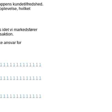
hoppens kundetilfredshed.
plevelse, hvilket
 idet vi markedsfører
saktion.
ke ansvar for
1
1
1
1
1
1
1
1
1
1
1
1
1
1
1
1
1
1
1
1
1
1
1
1
1
1
1
1
1
1
1
1
1
1
1
1
1
1
1