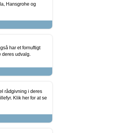
la, Hansgrohe og
så har et fornuftigt
se deres udvalg.
el rådgivning i deres
efyr. Klik her for at se