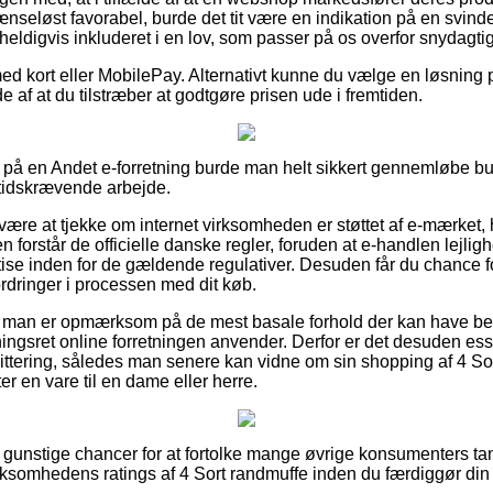
rænseløst favorabel, burde det tit være en indikation på en svin
eldigvis inkluderet i en lov, som passer på os overfor snydagti
med kort eller MobilePay. Alternativt kunne du vælge en løsning 
de af at du tilstræber at godtgøre prisen ude i fremtiden.
på en Andet e-forretning burde man helt sikkert gennemløbe bu
t tidskrævende arbejde.
n være at tjekke om internet virksomheden er støttet af e-mærket, h
n forstår de officielle danske regler, foruden at e-handlen lejlig
ise inden for de gældende regulativer. Desuden får du chance 
ordringer i processen med dit køb.
at man er opmærksom på de mest basale forhold der kan have be
ngsret online forretningen anvender. Derfor er det desuden ess
ittering, således man senere kan vidne om sin shopping af 4 So
er en vare til en dame eller herre.
a gunstige chancer for at fortolke mange øvrige konsumenters tan
irksomhedens ratings af 4 Sort randmuffe inden du færdiggør din