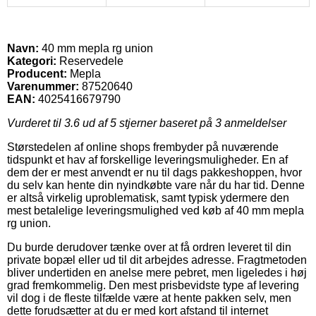
Navn:
40 mm mepla rg union
Kategori:
Reservedele
Producent:
Mepla
Varenummer:
87520640
EAN:
4025416679790
Vurderet til
3.6
ud af 5 stjerner baseret på
3
anmeldelser
Størstedelen af online shops frembyder på nuværende
tidspunkt et hav af forskellige leveringsmuligheder. En af
dem der er mest anvendt er nu til dags pakkeshoppen, hvor
du selv kan hente din nyindkøbte vare når du har tid. Denne
er altså virkelig uproblematisk, samt typisk ydermere den
mest betalelige leveringsmulighed ved køb af 40 mm mepla
rg union.
Du burde derudover tænke over at få ordren leveret til din
private bopæl eller ud til dit arbejdes adresse. Fragtmetoden
bliver undertiden en anelse mere pebret, men ligeledes i høj
grad fremkommelig. Den mest prisbevidste type af levering
vil dog i de fleste tilfælde være at hente pakken selv, men
dette forudsætter at du er med kort afstand til internet