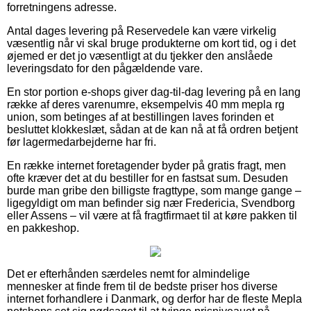
forretningens adresse.
Antal dages levering på Reservedele kan være virkelig
væsentlig når vi skal bruge produkterne om kort tid, og i det
øjemed er det jo væsentligt at du tjekker den anslåede
leveringsdato for den pågældende vare.
En stor portion e-shops giver dag-til-dag levering på en lang
række af deres varenumre, eksempelvis 40 mm mepla rg
union, som betinges af at bestillingen laves forinden et
besluttet klokkeslæt, sådan at de kan nå at få ordren betjent
før lagermedarbejderne har fri.
En række internet foretagender byder på gratis fragt, men
ofte kræver det at du bestiller for en fastsat sum. Desuden
burde man gribe den billigste fragttype, som mange gange –
ligegyldigt om man befinder sig nær Fredericia, Svendborg
eller Assens – vil være at få fragtfirmaet til at køre pakken til
en pakkeshop.
Det er efterhånden særdeles nemt for almindelige
mennesker at finde frem til de bedste priser hos diverse
internet forhandlere i Danmark, og derfor har de fleste Mepla