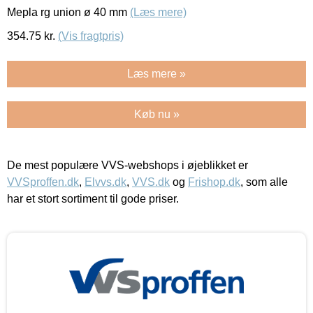
Mepla rg union ø 40 mm
(Læs mere)
354.75
kr.
(Vis fragtpris)
Læs mere »
Køb nu »
De mest populære VVS-webshops i øjeblikket er
VVSproffen.dk
,
Elvvs.dk
,
VVS.dk
og
Frishop.dk
, som alle
har et stort sortiment til gode priser.