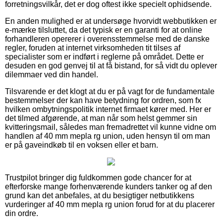
forretningsvilkår, det er dog oftest ikke specielt ophidsende.
En anden mulighed er at undersøge hvorvidt webbutikken er
e-mærke tilsluttet, da det typisk er en garanti for at online
forhandleren opererer i overensstemmelse med de danske
regler, foruden at internet virksomheden tit tilses af
specialister som er indført i reglerne på området. Dette er
desuden en god genvej til at få bistand, for så vidt du oplever
dilemmaer ved din handel.
Tilsvarende er det klogt at du er på vagt for de fundamentale
bestemmelser der kan have betydning for ordren, som fx
hvilken ombytningspolitik internet firmaet kører med. Her er
det tilmed afgørende, at man når som helst gemmer sin
kvitteringsmail, således man fremadrettet vil kunne vidne om
handlen af 40 mm mepla rg union, uden hensyn til om man
er på gaveindkøb til en voksen eller et barn.
Trustpilot bringer dig fuldkommen gode chancer for at
efterforske mange forhenværende kunders tanker og af den
grund kan det anbefales, at du besigtiger netbutikkens
vurderinger af 40 mm mepla rg union forud for at du placerer
din ordre.