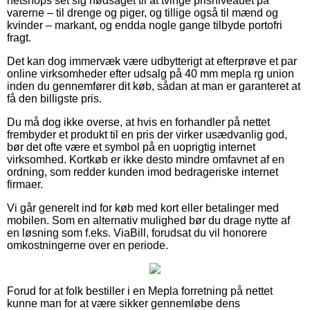
netshops set sig nødsaget til at tvinge prisniveauet på
varerne – til drenge og piger, og tillige også til mænd og
kvinder – markant, og endda nogle gange tilbyde portofri
fragt.
Det kan dog immervæk være udbytterigt at efterprøve et par
online virksomheder efter udsalg på 40 mm mepla rg union
inden du gennemfører dit køb, sådan at man er garanteret at
få den billigste pris.
Du må dog ikke overse, at hvis en forhandler på nettet
frembyder et produkt til en pris der virker usædvanlig god,
bør det ofte være et symbol på en uoprigtig internet
virksomhed. Kortkøb er ikke desto mindre omfavnet af en
ordning, som redder kunden imod bedrageriske internet
firmaer.
Vi går generelt ind for køb med kort eller betalinger med
mobilen. Som en alternativ mulighed bør du drage nytte af
en løsning som f.eks. ViaBill, forudsat du vil honorere
omkostningerne over en periode.
Forud for at folk bestiller i en Mepla forretning på nettet
kunne man for at være sikker gennemløbe dens