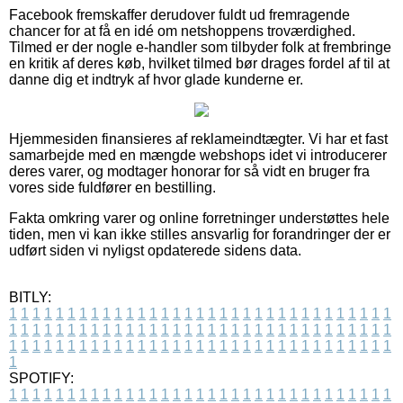
Facebook fremskaffer derudover fuldt ud fremragende
chancer for at få en idé om netshoppens troværdighed.
Tilmed er der nogle e-handler som tilbyder folk at frembringe
en kritik af deres køb, hvilket tilmed bør drages fordel af til at
danne dig et indtryk af hvor glade kunderne er.
Hjemmesiden finansieres af reklameindtægter. Vi har et fast
samarbejde med en mængde webshops idet vi introducerer
deres varer, og modtager honorar for så vidt en bruger fra
vores side fuldfører en bestilling.
Fakta omkring varer og online forretninger understøttes hele
tiden, men vi kan ikke stilles ansvarlig for forandringer der er
udført siden vi nyligst opdaterede sidens data.
BITLY:
1
1
1
1
1
1
1
1
1
1
1
1
1
1
1
1
1
1
1
1
1
1
1
1
1
1
1
1
1
1
1
1
1
1
1
1
1
1
1
1
1
1
1
1
1
1
1
1
1
1
1
1
1
1
1
1
1
1
1
1
1
1
1
1
1
1
1
1
1
1
1
1
1
1
1
1
1
1
1
1
1
1
1
1
1
1
1
1
1
1
1
1
1
1
1
1
1
1
1
1
SPOTIFY:
1
1
1
1
1
1
1
1
1
1
1
1
1
1
1
1
1
1
1
1
1
1
1
1
1
1
1
1
1
1
1
1
1