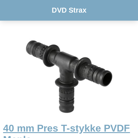
DVD Strax
40 mm Pres T-stykke PVDF