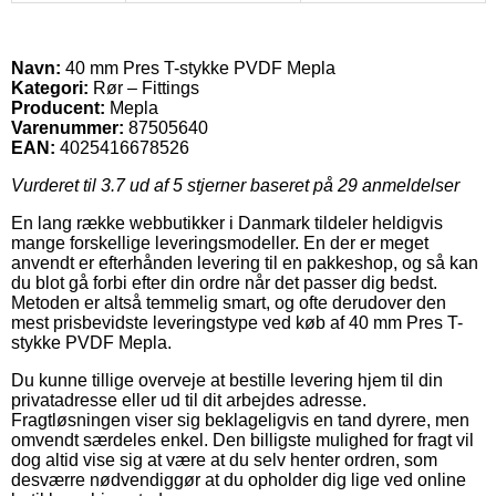
Navn:
40 mm Pres T-stykke PVDF Mepla
Kategori:
Rør – Fittings
Producent:
Mepla
Varenummer:
87505640
EAN:
4025416678526
Vurderet til
3.7
ud af 5 stjerner baseret på
29
anmeldelser
En lang række webbutikker i Danmark tildeler heldigvis
mange forskellige leveringsmodeller. En der er meget
anvendt er efterhånden levering til en pakkeshop, og så kan
du blot gå forbi efter din ordre når det passer dig bedst.
Metoden er altså temmelig smart, og ofte derudover den
mest prisbevidste leveringstype ved køb af 40 mm Pres T-
stykke PVDF Mepla.
Du kunne tillige overveje at bestille levering hjem til din
privatadresse eller ud til dit arbejdes adresse.
Fragtløsningen viser sig beklageligvis en tand dyrere, men
omvendt særdeles enkel. Den billigste mulighed for fragt vil
dog altid vise sig at være at du selv henter ordren, som
desværre nødvendiggør at du opholder dig lige ved online