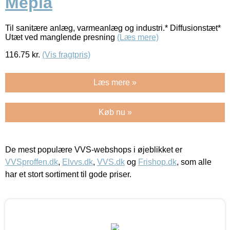
Mepla
Til sanitære anlæg, varmeanlæg og industri.* Diffusionstæt*
Utæt ved manglende presning
(Læs mere)
116.75
kr.
(Vis fragtpris)
Læs mere »
Køb nu »
De mest populære VVS-webshops i øjeblikket er
VVSproffen.dk
,
Elvvs.dk
,
VVS.dk
og
Frishop.dk
, som alle
har et stort sortiment til gode priser.