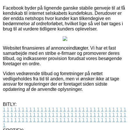
Facebook byder på lignende ganske stabile genveje til at få
kendskab til internet selskabets kundefokus. Derudover er
der endda netshops hvor kunder kan tilkendegive en
bedømmelse af ordreforløbet, hvilket lige så vel bør tages i
brug til at vurdere tidligere kunders oplevelser.
Websitet finansieres af annonceindtægter. Vi har et fast
samarbejde med en stribe e-firmaer og promoverer deres
tilbud, og indkasserer provision forudsat vores besøgende
foretager en ordre.
Viden vedrørende tilbud og forretninger på nettet
vedligeholdes fra tid til anden, men vi ønsker ikke at tage
ansvar for reguleringer der er foretaget siden sidste
opdatering af de anvendte oplysninger.
BITLY:
1
1
1
1
1
1
1
1
1
1
1
1
1
1
1
1
1
1
1
1
1
1
1
1
1
1
1
1
1
1
1
1
1
1
1
1
1
1
1
1
1
1
1
1
1
1
1
1
1
1
1
1
1
1
1
1
1
1
1
1
1
1
1
1
1
1
1
1
1
1
1
1
1
1
1
1
1
1
1
1
1
1
1
1
1
1
1
1
1
1
1
1
1
1
1
1
1
1
1
1