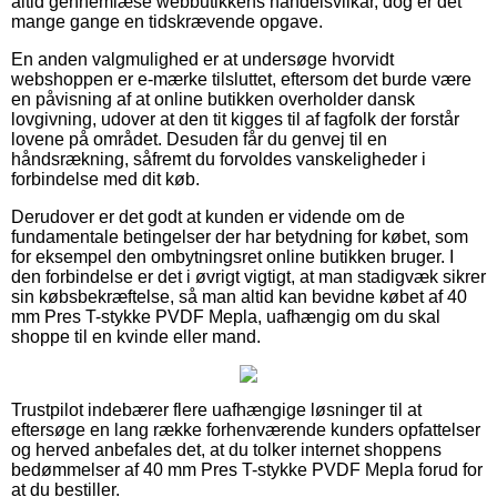
altid gennemlæse webbutikkens handelsvilkår, dog er det
mange gange en tidskrævende opgave.
En anden valgmulighed er at undersøge hvorvidt
webshoppen er e-mærke tilsluttet, eftersom det burde være
en påvisning af at online butikken overholder dansk
lovgivning, udover at den tit kigges til af fagfolk der forstår
lovene på området. Desuden får du genvej til en
håndsrækning, såfremt du forvoldes vanskeligheder i
forbindelse med dit køb.
Derudover er det godt at kunden er vidende om de
fundamentale betingelser der har betydning for købet, som
for eksempel den ombytningsret online butikken bruger. I
den forbindelse er det i øvrigt vigtigt, at man stadigvæk sikrer
sin købsbekræftelse, så man altid kan bevidne købet af 40
mm Pres T-stykke PVDF Mepla, uafhængig om du skal
shoppe til en kvinde eller mand.
Trustpilot indebærer flere uafhængige løsninger til at
eftersøge en lang række forhenværende kunders opfattelser
og herved anbefales det, at du tolker internet shoppens
bedømmelser af 40 mm Pres T-stykke PVDF Mepla forud for
at du bestiller.