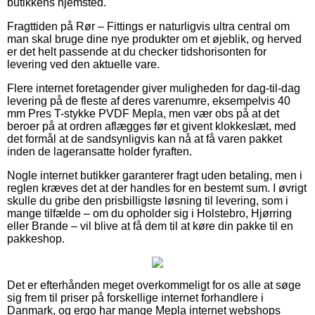
butikkens hjemsted.
Fragttiden på Rør – Fittings er naturligvis ultra central om
man skal bruge dine nye produkter om et øjeblik, og herved
er det helt passende at du checker tidshorisonten for
levering ved den aktuelle vare.
Flere internet foretagender giver muligheden for dag-til-dag
levering på de fleste af deres varenumre, eksempelvis 40
mm Pres T-stykke PVDF Mepla, men vær obs på at det
beroer på at ordren aflægges før et givent klokkeslæt, med
det formål at de sandsynligvis kan nå at få varen pakket
inden de lageransatte holder fyraften.
Nogle internet butikker garanterer fragt uden betaling, men i
reglen kræves det at der handles for en bestemt sum. I øvrigt
skulle du gribe den prisbilligste løsning til levering, som i
mange tilfælde – om du opholder sig i Holstebro, Hjørring
eller Brande – vil blive at få dem til at køre din pakke til en
pakkeshop.
Det er efterhånden meget overkommeligt for os alle at søge
sig frem til priser på forskellige internet forhandlere i
Danmark, og ergo har mange Mepla internet webshops