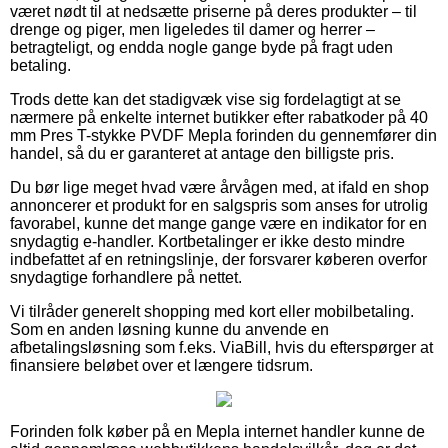
været nødt til at nedsætte priserne på deres produkter – til
drenge og piger, men ligeledes til damer og herrer –
betragteligt, og endda nogle gange byde på fragt uden
betaling.
Trods dette kan det stadigvæk vise sig fordelagtigt at se
nærmere på enkelte internet butikker efter rabatkoder på 40
mm Pres T-stykke PVDF Mepla forinden du gennemfører din
handel, så du er garanteret at antage den billigste pris.
Du bør lige meget hvad være årvågen med, at ifald en shop
annoncerer et produkt for en salgspris som anses for utrolig
favorabel, kunne det mange gange være en indikator for en
snydagtig e-handler. Kortbetalinger er ikke desto mindre
indbefattet af en retningslinje, der forsvarer køberen overfor
snydagtige forhandlere på nettet.
Vi tilråder generelt shopping med kort eller mobilbetaling.
Som en anden løsning kunne du anvende en
afbetalingsløsning som f.eks. ViaBill, hvis du efterspørger at
finansiere beløbet over et længere tidsrum.
Forinden folk køber på en Mepla internet handler kunne de