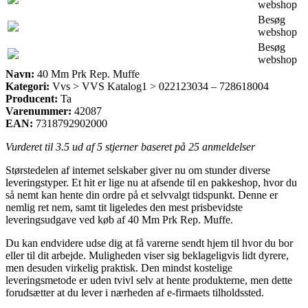
webshop
Besøg
webshop
Besøg
webshop
Navn:
40 Mm Prk Rep. Muffe
Kategori:
Vvs > VVS Katalog1 > 022123034 – 728618004
Producent:
Ta
Varenummer:
42087
EAN:
7318792902000
Vurderet til
3.5
ud af 5 stjerner baseret på
25
anmeldelser
Størstedelen af internet selskaber giver nu om stunder diverse
leveringstyper. Et hit er lige nu at afsende til en pakkeshop, hvor du
så nemt kan hente din ordre på et selvvalgt tidspunkt. Denne er
nemlig ret nem, samt tit ligeledes den mest prisbevidste
leveringsudgave ved køb af 40 Mm Prk Rep. Muffe.
Du kan endvidere udse dig at få varerne sendt hjem til hvor du bor
eller til dit arbejde. Muligheden viser sig beklageligvis lidt dyrere,
men desuden virkelig praktisk. Den mindst kostelige
leveringsmetode er uden tvivl selv at hente produkterne, men dette
forudsætter at du lever i nærheden af e-firmaets tilholdssted.