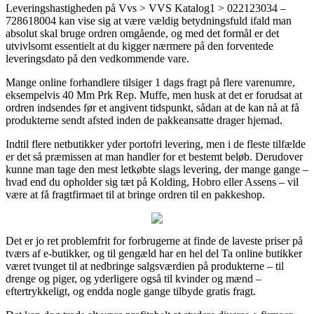
Leveringshastigheden på Vvs > VVS Katalog1 > 022123034 –
728618004 kan vise sig at være vældig betydningsfuld ifald man
absolut skal bruge ordren omgående, og med det formål er det
utvivlsomt essentielt at du kigger nærmere på den forventede
leveringsdato på den vedkommende vare.
Mange online forhandlere tilsiger 1 dags fragt på flere varenumre,
eksempelvis 40 Mm Prk Rep. Muffe, men husk at det er forudsat at
ordren indsendes før et angivent tidspunkt, sådan at de kan nå at få
produkterne sendt afsted inden de pakkeansatte drager hjemad.
Indtil flere netbutikker yder portofri levering, men i de fleste tilfælde
er det så præmissen at man handler for et bestemt beløb. Derudover
kunne man tage den mest letkøbte slags levering, der mange gange –
hvad end du opholder sig tæt på Kolding, Hobro eller Assens – vil
være at få fragtfirmaet til at bringe ordren til en pakkeshop.
Det er jo ret problemfrit for forbrugerne at finde de laveste priser på
tværs af e-butikker, og til gengæld har en hel del Ta online butikker
været tvunget til at nedbringe salgsværdien på produkterne – til
drenge og piger, og yderligere også til kvinder og mænd –
eftertrykkeligt, og endda nogle gange tilbyde gratis fragt.