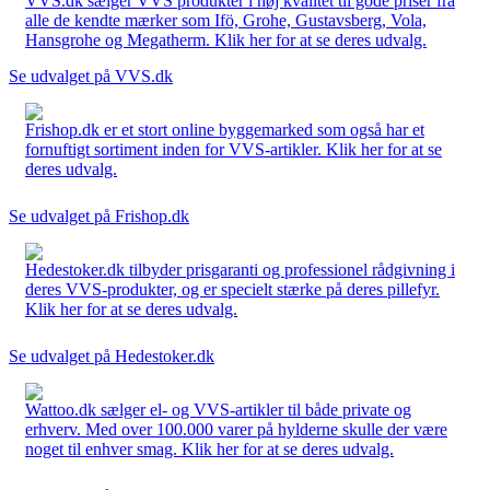
VVS.dk sælger VVS produkter i høj kvalitet til gode priser fra
alle de kendte mærker som Ifö, Grohe, Gustavsberg, Vola,
Hansgrohe og Megatherm. Klik her for at se deres udvalg.
Se udvalget på VVS.dk
Frishop.dk er et stort online byggemarked som også har et
fornuftigt sortiment inden for VVS-artikler. Klik her for at se
deres udvalg.
Se udvalget på Frishop.dk
Hedestoker.dk tilbyder prisgaranti og professionel rådgivning i
deres VVS-produkter, og er specielt stærke på deres pillefyr.
Klik her for at se deres udvalg.
Se udvalget på Hedestoker.dk
Wattoo.dk sælger el- og VVS-artikler til både private og
erhverv. Med over 100.000 varer på hylderne skulle der være
noget til enhver smag. Klik her for at se deres udvalg.