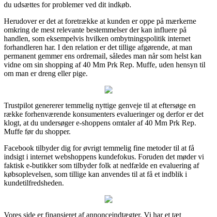
du udsættes for problemer ved dit indkøb.
Herudover er det at foretrække at kunden er oppe på mærkerne
omkring de mest relevante bestemmelser der kan influere på
handlen, som eksempelvis hvilken ombytningspolitik internet
forhandleren har. I den relation er det tillige afgørende, at man
permanent gemmer ens ordremail, således man når som helst kan
vidne om sin shopping af 40 Mm Prk Rep. Muffe, uden hensyn til
om man er dreng eller pige.
Trustpilot genererer temmelig nyttige genveje til at eftersøge en
række forhenværende konsumenters evalueringer og derfor er det
klogt, at du undersøger e-shoppens omtaler af 40 Mm Prk Rep.
Muffe før du shopper.
Facebook tilbyder dig for øvrigt temmelig fine metoder til at få
indsigt i internet webshoppens kundefokus. Foruden det møder vi
faktisk e-butikker som tilbyder folk at nedfælde en evaluering af
købsoplevelsen, som tillige kan anvendes til at få et indblik i
kundetilfredsheden.
Vores side er finansieret af annonceindtægter. Vi har et tæt