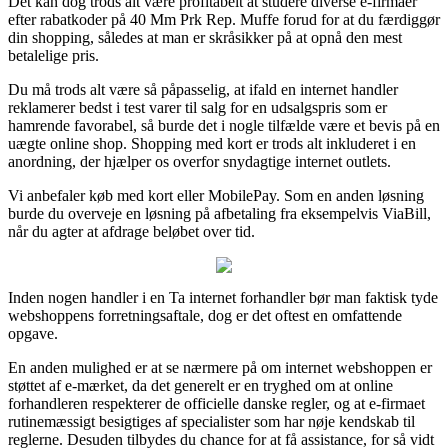
Det kan dog trods alt være profitabelt at studere diverse e-firmaer
efter rabatkoder på 40 Mm Prk Rep. Muffe forud for at du færdiggør
din shopping, således at man er skråsikker på at opnå den mest
betalelige pris.
Du må trods alt være så påpasselig, at ifald en internet handler
reklamerer bedst i test varer til salg for en udsalgspris som er
hamrende favorabel, så burde det i nogle tilfælde være et bevis på en
uægte online shop. Shopping med kort er trods alt inkluderet i en
anordning, der hjælper os overfor snydagtige internet outlets.
Vi anbefaler køb med kort eller MobilePay. Som en anden løsning
burde du overveje en løsning på afbetaling fra eksempelvis ViaBill,
når du agter at afdrage beløbet over tid.
Inden nogen handler i en Ta internet forhandler bør man faktisk tyde
webshoppens forretningsaftale, dog er det oftest en omfattende
opgave.
En anden mulighed er at se nærmere på om internet webshoppen er
støttet af e-mærket, da det generelt er en tryghed om at online
forhandleren respekterer de officielle danske regler, og at e-firmaet
rutinemæssigt besigtiges af specialister som har nøje kendskab til
reglerne. Desuden tilbydes du chance for at få assistance, for så vidt