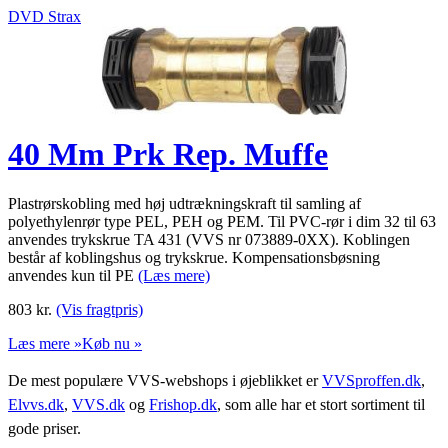
DVD Strax
40 Mm Prk Rep. Muffe
Plastrørskobling med høj udtrækningskraft til samling af
polyethylenrør type PEL, PEH og PEM. Til PVC-rør i dim 32 til 63
anvendes trykskrue TA 431 (VVS nr 073889-0XX). Koblingen
består af koblingshus og trykskrue. Kompensationsbøsning
anvendes kun til PE
(Læs mere)
803
kr.
(Vis fragtpris)
Læs mere »
Køb nu »
De mest populære VVS-webshops i øjeblikket er
VVSproffen.dk
,
Elvvs.dk
,
VVS.dk
og
Frishop.dk
, som alle har et stort sortiment til
gode priser.