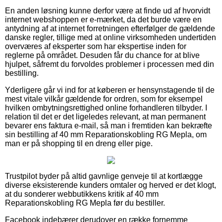
En anden løsning kunne derfor være at finde ud af hvorvidt
internet webshoppen er e-mærket, da det burde være en
antydning af at internet forretningen efterfølger de gældende
danske regler, tillige med at online virksomheden undertiden
overværes af eksperter som har ekspertise inden for
reglerne på området. Desuden får du chance for at blive
hjulpet, såfremt du forvoldes problemer i processen med din
bestilling.
Yderligere går vi ind for at køberen er hensynstagende til de
mest vitale vilkår gældende for ordren, som for eksempel
hvilken ombytningsrettighed online forhandleren tilbyder. I
relation til det er det ligeledes relevant, at man permanent
bevarer ens faktura e-mail, så man i fremtiden kan bekræfte
sin bestilling af 40 mm Reparationskobling RG Mepla, om
man er på shopping til en dreng eller pige.
Trustpilot byder på altid gavnlige genveje til at kortlægge
diverse eksisterende kunders omtaler og herved er det klogt,
at du sonderer webbutikkens kritik af 40 mm
Reparationskobling RG Mepla før du bestiller.
Facebook indebærer derudover en række fornemme