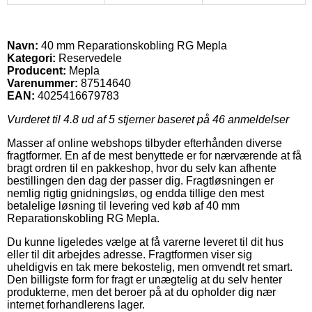
Navn:
40 mm Reparationskobling RG Mepla
Kategori:
Reservedele
Producent:
Mepla
Varenummer:
87514640
EAN:
4025416679783
Vurderet til
4.8
ud af 5 stjerner baseret på
46
anmeldelser
Masser af online webshops tilbyder efterhånden diverse
fragtformer. En af de mest benyttede er for nærværende at få
bragt ordren til en pakkeshop, hvor du selv kan afhente
bestillingen den dag der passer dig. Fragtløsningen er
nemlig rigtig gnidningsløs, og endda tillige den mest
betalelige løsning til levering ved køb af 40 mm
Reparationskobling RG Mepla.
Du kunne ligeledes vælge at få varerne leveret til dit hus
eller til dit arbejdes adresse. Fragtformen viser sig
uheldigvis en tak mere bekostelig, men omvendt ret smart.
Den billigste form for fragt er unægtelig at du selv henter
produkterne, men det beroer på at du opholder dig nær
internet forhandlerens lager.