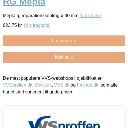
RG Mepla
Mepla rg reparationskobling ø 40 mm
(Læs mere)
623.75
kr.
(Vis fragtpris)
Læs mere »
Køb nu »
De mest populære VVS-webshops i øjeblikket er
VVSproffen.dk
,
Elvvs.dk
,
VVS.dk
og
Frishop.dk
, som alle
har et stort sortiment til gode priser.