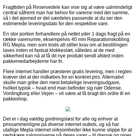
Fragttiden på Reservedele kan vise sig at være ualmindeligt
central såfremt man har behov for varerne med det samme,
så i det øjemed er det særdeles passende at du ser den
estimerede leveringsdato for den respektive vare.
En stor portion forhandlere på nettet yder 1 dags fragt på en
række varenumre, eksempelvis 40 mm Reparationskobling
RG Mepla, men som trods alt stiller krav om at bestillingen
laves inden et fastsat klokkeslæt, således at de med
sikkerhed kan nå at få dit nye produkt sendt afsted inden
pakkemedarbejderne har fri.
Flere internet handler præsterer gratis levering, men i reglen
kræver det at der indkøbes for en konkret pris. Alternativt
skulle man gribe den mest betalelige leveringsudgave,
hvilket typisk – hvad end man befinder sig nær Odense,
Vordingborg eller Vejen – vil være at få bragt din ordre til en
pakkeshop.
Det er i dag vældig gnidningsløst for alle og enhver at
prissammenligne på diverse internet outlets, og så har
utallige Mepla internet virksomheder ikke kunne slippe for at
nedskære salgspriserne på deres varer – til drenge og piger,