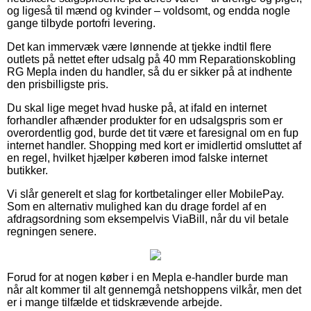
og ligeså til mænd og kvinder – voldsomt, og endda nogle
gange tilbyde portofri levering.
Det kan immervæk være lønnende at tjekke indtil flere
outlets på nettet efter udsalg på 40 mm Reparationskobling
RG Mepla inden du handler, så du er sikker på at indhente
den prisbilligste pris.
Du skal lige meget hvad huske på, at ifald en internet
forhandler afhænder produkter for en udsalgspris som er
overordentlig god, burde det tit være et faresignal om en fup
internet handler. Shopping med kort er imidlertid omsluttet af
en regel, hvilket hjælper køberen imod falske internet
butikker.
Vi slår generelt et slag for kortbetalinger eller MobilePay.
Som en alternativ mulighed kan du drage fordel af en
afdragsordning som eksempelvis ViaBill, når du vil betale
regningen senere.
Forud for at nogen køber i en Mepla e-handler burde man
når alt kommer til alt gennemgå netshoppens vilkår, men det
er i mange tilfælde et tidskrævende arbejde.