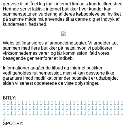
genveje til at få et kig ind i internet firmaets kundetilfredshed.
Herinde ser vi faktisk internet butikker hvor kunder kan
sammensætte en vurdering af deres købsoplevelse, hvilket
på samme måde må anvendes til at danne dig et indtryk af
kundernes tilfredshed.
Websitet finansieres af annonceindtægter. Vi arbejder tæt
sammen med flere butikker på nettet hvori vi publicerer
virksomhedernes varer, og får kommission ifald vores
besøgende gennemfører et indkøb.
Informationer angående tilbud og internet butikker
vedligeholdes rutinemæssigt, men vi kan desværre ikke
garantere imod modifikationer der potentielt er udarbejdet
siden vi senest opdaterede de viste oplysninger.
BITLY:
1
1
1
1
1
1
1
1
1
1
1
1
1
1
1
1
1
1
1
1
1
1
1
1
1
1
1
1
1
1
1
1
1
1
1
1
1
1
1
1
1
1
1
1
1
1
1
1
1
1
1
1
1
1
1
1
1
1
1
1
1
1
1
1
1
1
1
1
1
1
1
1
1
1
1
1
1
1
1
1
1
1
1
1
1
1
1
1
1
1
1
1
1
1
1
1
1
1
1
1
SPOTIFY: