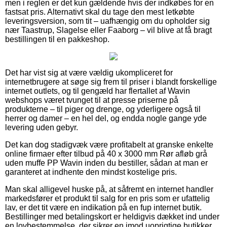
men i reglen er det kun gældende hvis der indkøbes for en
fastsat pris. Alternativt skal du tage den mest letkøbte
leveringsversion, som tit – uafhængig om du opholder sig
nær Taastrup, Slagelse eller Faaborg – vil blive at få bragt
bestillingen til en pakkeshop.
Det har vist sig at være vældig ukompliceret for
internetbrugere at søge sig frem til priser i blandt forskellige
internet outlets, og til gengæld har flertallet af Wavin
webshops været tvunget til at presse priserne på
produkterne – til piger og drenge, og yderligere også til
herrer og damer – en hel del, og endda nogle gange yde
levering uden gebyr.
Det kan dog stadigvæk være profitabelt at granske enkelte
online firmaer efter tilbud på 40 x 3000 mm Rør afløb grå
uden muffe PP Wavin inden du bestiller, sådan at man er
garanteret at indhente den mindst kostelige pris.
Man skal alligevel huske på, at såfremt en internet handler
markedsfører et produkt til salg for en pris som er ufattelig
lav, er det tit være en indikation på en fup internet butik.
Bestillinger med betalingskort er heldigvis dækket ind under
en lovbestemmelse, der sikrer en imod uoprigtige butikker