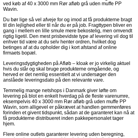
ved køb af 40 x 3000 mm Rør afløb grå uden muffe PP
Wavin.
Du bør lige så vel afveje for og imod at få produkterne bragt
til din lejlighed eller til når du er på job. Fragttypen bliver en
gang i mellem en lille smule mere bekostelig, men omvendt
rigtig ligetil. Den mest prisbevidste type af levering vil dog til
enhver tid være at du selv henter ordren, hvilket dog
betinges af at du opholder dig i kort afstand af online
firmaets bopæl.
Leveringsdygtigheden på Afløb – kloak er jo virkelig aktuel
hvis du står og skal bruge produkterne omgående, og
herved er det nemlig essentielt at vi undersøger den
anslåede leveringsdato på den relevante vare.
Temmelig mange netshops i Danmark giver løfte om
levering på blot en enkelt hverdag på de fleste varenumre,
eksempelvis 40 x 3000 mm Rør afløb grå uden muffe PP
Wavin, som alligevel er påkrævet at handlen gemmenføres
forinden et givent tidspunkt, sådan at de garanteret kan nå at
få produkterne distribueret inden pakkepersonalet tager
hjem.
Flere online outlets garanterer levering uden beregning,