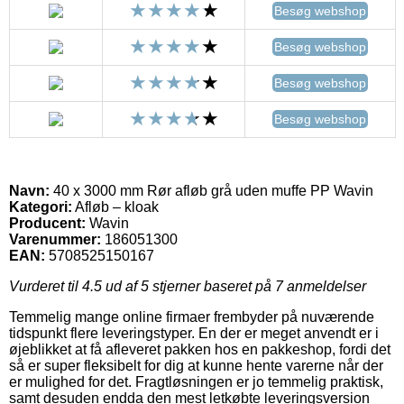
Besøg webshop
Besøg webshop
Besøg webshop
Besøg webshop
Navn:
40 x 3000 mm Rør afløb grå uden muffe PP Wavin
Kategori:
Afløb – kloak
Producent:
Wavin
Varenummer:
186051300
EAN:
5708525150167
Vurderet til
4.5
ud af 5 stjerner baseret på
7
anmeldelser
Temmelig mange online firmaer frembyder på nuværende
tidspunkt flere leveringstyper. En der er meget anvendt er i
øjeblikket at få afleveret pakken hos en pakkeshop, fordi det
så er super fleksibelt for dig at kunne hente varerne når der
er mulighed for det. Fragtløsningen er jo temmelig praktisk,
samt desuden endda den mest letkøbte leveringsversion