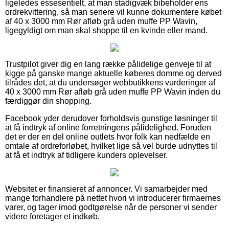
ligeledes essesentielt, at man stadigvæk bibeholder ens
ordrekvittering, så man senere vil kunne dokumentere købet
af 40 x 3000 mm Rør afløb grå uden muffe PP Wavin,
ligegyldigt om man skal shoppe til en kvinde eller mand.
Trustpilot giver dig en lang række pålidelige genveje til at
kigge på ganske mange aktuelle køberes domme og derved
tilrådes det, at du undersøger webbutikkens vurderinger af
40 x 3000 mm Rør afløb grå uden muffe PP Wavin inden du
færdiggør din shopping.
Facebook yder derudover forholdsvis gunstige løsninger til
at få indtryk af online forretningens pålidelighed. Foruden
det er der en del online outlets hvor folk kan nedfælde en
omtale af ordreforløbet, hvilket lige så vel burde udnyttes til
at få et indtryk af tidligere kunders oplevelser.
Websitet er finansieret af annoncer. Vi samarbejder med
mange forhandlere på nettet hvori vi introducerer firmaernes
varer, og tager imod godtgørelse når de personer vi sender
videre foretager et indkøb.