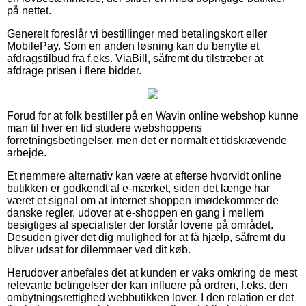
på nettet.
Generelt foreslår vi bestillinger med betalingskort eller
MobilePay. Som en anden løsning kan du benytte et
afdragstilbud fra f.eks. ViaBill, såfremt du tilstræber at
afdrage prisen i flere bidder.
Forud for at folk bestiller på en Wavin online webshop kunne
man til hver en tid studere webshoppens
forretningsbetingelser, men det er normalt et tidskrævende
arbejde.
Et nemmere alternativ kan være at efterse hvorvidt online
butikken er godkendt af e-mærket, siden det længe har
været et signal om at internet shoppen imødekommer de
danske regler, udover at e-shoppen en gang i mellem
besigtiges af specialister der forstår lovene på området.
Desuden giver det dig mulighed for at få hjælp, såfremt du
bliver udsat for dilemmaer ved dit køb.
Herudover anbefales det at kunden er vaks omkring de mest
relevante betingelser der kan influere på ordren, f.eks. den
ombytningsrettighed webbutikken lover. I den relation er det