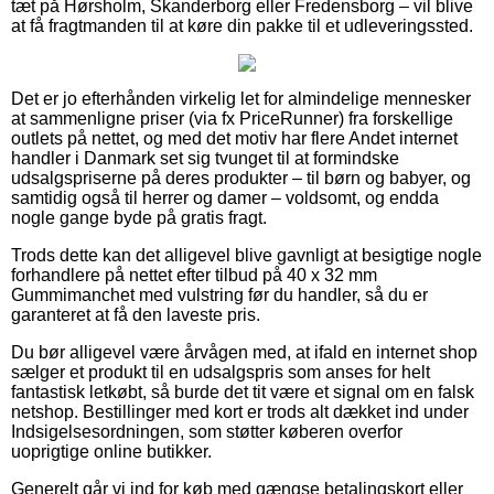
tæt på Hørsholm, Skanderborg eller Fredensborg – vil blive
at få fragtmanden til at køre din pakke til et udleveringssted.
Det er jo efterhånden virkelig let for almindelige mennesker
at sammenligne priser (via fx PriceRunner) fra forskellige
outlets på nettet, og med det motiv har flere Andet internet
handler i Danmark set sig tvunget til at formindske
udsalgspriserne på deres produkter – til børn og babyer, og
samtidig også til herrer og damer – voldsomt, og endda
nogle gange byde på gratis fragt.
Trods dette kan det alligevel blive gavnligt at besigtige nogle
forhandlere på nettet efter tilbud på 40 x 32 mm
Gummimanchet med vulstring før du handler, så du er
garanteret at få den laveste pris.
Du bør alligevel være årvågen med, at ifald en internet shop
sælger et produkt til en udsalgspris som anses for helt
fantastisk letkøbt, så burde det tit være et signal om en falsk
netshop. Bestillinger med kort er trods alt dækket ind under
Indsigelsesordningen, som støtter køberen overfor
uoprigtige online butikker.
Generelt går vi ind for køb med gængse betalingskort eller