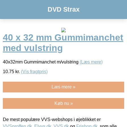
DVD Strax
40 x 32 mm Gummimanchet
med vulstring
40x32mm Gummimanchet m/vulstring
(Læs mere)
10.75
kr.
(Vis fragtpris)
Læs mere »
Køb nu »
De mest populære VVS-webshops i øjeblikket er
VVSproffen.dk
,
Elvvs.dk
,
VVS.dk
og
Frishop.dk
, som alle