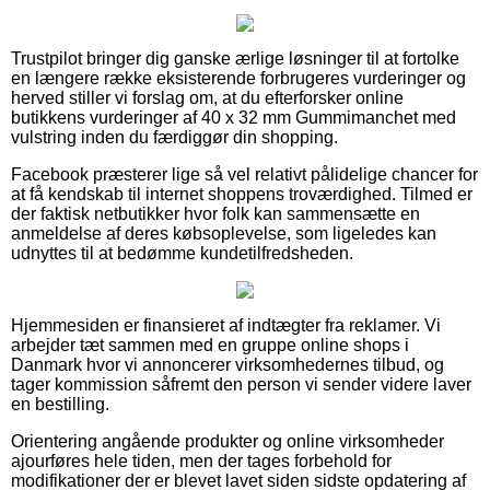
Trustpilot bringer dig ganske ærlige løsninger til at fortolke
en længere række eksisterende forbrugeres vurderinger og
herved stiller vi forslag om, at du efterforsker online
butikkens vurderinger af 40 x 32 mm Gummimanchet med
vulstring inden du færdiggør din shopping.
Facebook præsterer lige så vel relativt pålidelige chancer for
at få kendskab til internet shoppens troværdighed. Tilmed er
der faktisk netbutikker hvor folk kan sammensætte en
anmeldelse af deres købsoplevelse, som ligeledes kan
udnyttes til at bedømme kundetilfredsheden.
Hjemmesiden er finansieret af indtægter fra reklamer. Vi
arbejder tæt sammen med en gruppe online shops i
Danmark hvor vi annoncerer virksomhedernes tilbud, og
tager kommission såfremt den person vi sender videre laver
en bestilling.
Orientering angående produkter og online virksomheder
ajourføres hele tiden, men der tages forbehold for
modifikationer der er blevet lavet siden sidste opdatering af