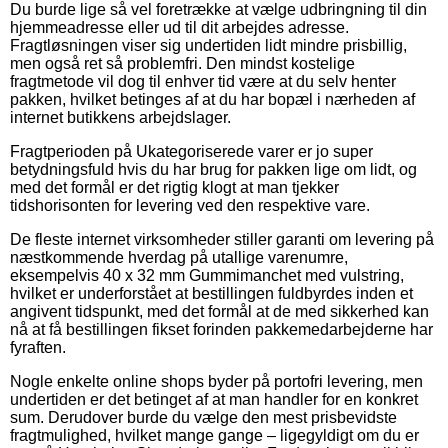
Du burde lige så vel foretrække at vælge udbringning til din
hjemmeadresse eller ud til dit arbejdes adresse.
Fragtløsningen viser sig undertiden lidt mindre prisbillig,
men også ret så problemfri. Den mindst kostelige
fragtmetode vil dog til enhver tid være at du selv henter
pakken, hvilket betinges af at du har bopæl i nærheden af
internet butikkens arbejdslager.
Fragtperioden på Ukategoriserede varer er jo super
betydningsfuld hvis du har brug for pakken lige om lidt, og
med det formål er det rigtig klogt at man tjekker
tidshorisonten for levering ved den respektive vare.
De fleste internet virksomheder stiller garanti om levering på
næstkommende hverdag på utallige varenumre,
eksempelvis 40 x 32 mm Gummimanchet med vulstring,
hvilket er underforstået at bestillingen fuldbyrdes inden et
angivent tidspunkt, med det formål at de med sikkerhed kan
nå at få bestillingen fikset forinden pakkemedarbejderne har
fyraften.
Nogle enkelte online shops byder på portofri levering, men
undertiden er det betinget af at man handler for en konkret
sum. Derudover burde du vælge den mest prisbevidste
fragtmulighed, hvilket mange gange – ligegyldigt om du er