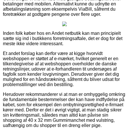
betalinger med mobilen. Alternativt kunne du udnytte en
afbetalingsløsning som eksempelvis ViaBill, såfremt du
foretrækker at godtgøre pengene over flere uger.
Inden folk køber hos en Andet netbutik kan man principielt
sætte sig ind i butikkens forretningsaftale, det er dog for det
meste ikke videre interessant.
Et andet forslag kan derfor være at kigge hvorvidt
webshoppen er støttet af e-mærket, hvilket generelt er en
tilkendegivelse af at webshoppen overholder de danske
retningslinjer, udover at e-forhandleren tit undersøges af
fagfolk som kender lovgivningen. Derudover giver det dig
mulighed for en håndsrækning, såfremt du bliver udsat for
problemstillinger ved din bestilling.
Herudover rekommanderer vi at man er omhyggelig omkring
de fundamentale bestemmelser der kan have indflydelse på
købet, som for eksempel den ombytningsrettighed e-firmaet
kører med. Derfor er det i øvrigt vigtigt, at man stadig sikrer
sin kvitteringsmail, således man altid kan påvise sin
shopping af 40 x 32 mm Gummimanchet med vulstring,
uafhængig om du shopper til en dreng eller pige.