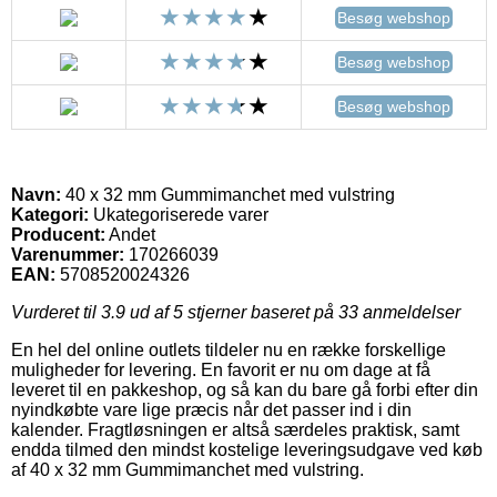
Besøg webshop
Besøg webshop
Besøg webshop
Navn:
40 x 32 mm Gummimanchet med vulstring
Kategori:
Ukategoriserede varer
Producent:
Andet
Varenummer:
170266039
EAN:
5708520024326
Vurderet til
3.9
ud af 5 stjerner baseret på
33
anmeldelser
En hel del online outlets tildeler nu en række forskellige
muligheder for levering. En favorit er nu om dage at få
leveret til en pakkeshop, og så kan du bare gå forbi efter din
nyindkøbte vare lige præcis når det passer ind i din
kalender. Fragtløsningen er altså særdeles praktisk, samt
endda tilmed den mindst kostelige leveringsudgave ved køb
af 40 x 32 mm Gummimanchet med vulstring.