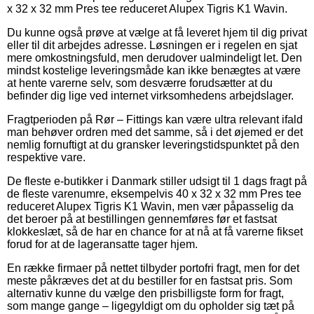
x 32 x 32 mm Pres tee reduceret Alupex Tigris K1 Wavin.
Du kunne også prøve at vælge at få leveret hjem til dig privat
eller til dit arbejdes adresse. Løsningen er i regelen en sjat
mere omkostningsfuld, men derudover ualmindeligt let. Den
mindst kostelige leveringsmåde kan ikke benægtes at være
at hente varerne selv, som desværre forudsætter at du
befinder dig lige ved internet virksomhedens arbejdslager.
Fragtperioden på Rør – Fittings kan være ultra relevant ifald
man behøver ordren med det samme, så i det øjemed er det
nemlig fornuftigt at du gransker leveringstidspunktet på den
respektive vare.
De fleste e-butikker i Danmark stiller udsigt til 1 dags fragt på
de fleste varenumre, eksempelvis 40 x 32 x 32 mm Pres tee
reduceret Alupex Tigris K1 Wavin, men vær påpasselig da
det beroer på at bestillingen gennemføres før et fastsat
klokkeslæt, så de har en chance for at nå at få varerne fikset
forud for at de lageransatte tager hjem.
En række firmaer på nettet tilbyder portofri fragt, men for det
meste påkræves det at du bestiller for en fastsat pris. Som
alternativ kunne du vælge den prisbilligste form for fragt,
som mange gange – ligegyldigt om du opholder sig tæt på