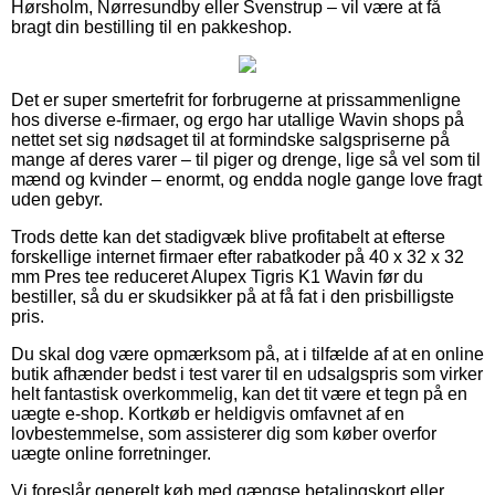
Hørsholm, Nørresundby eller Svenstrup – vil være at få
bragt din bestilling til en pakkeshop.
Det er super smertefrit for forbrugerne at prissammenligne
hos diverse e-firmaer, og ergo har utallige Wavin shops på
nettet set sig nødsaget til at formindske salgspriserne på
mange af deres varer – til piger og drenge, lige så vel som til
mænd og kvinder – enormt, og endda nogle gange love fragt
uden gebyr.
Trods dette kan det stadigvæk blive profitabelt at efterse
forskellige internet firmaer efter rabatkoder på 40 x 32 x 32
mm Pres tee reduceret Alupex Tigris K1 Wavin før du
bestiller, så du er skudsikker på at få fat i den prisbilligste
pris.
Du skal dog være opmærksom på, at i tilfælde af at en online
butik afhænder bedst i test varer til en udsalgspris som virker
helt fantastisk overkommelig, kan det tit være et tegn på en
uægte e-shop. Kortkøb er heldigvis omfavnet af en
lovbestemmelse, som assisterer dig som køber overfor
uægte online forretninger.
Vi foreslår generelt køb med gængse betalingskort eller