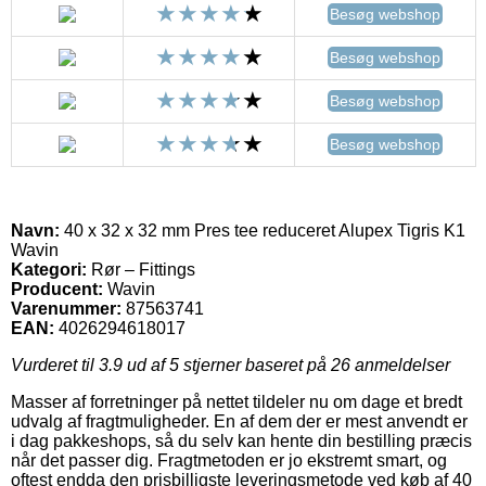
Besøg webshop
Besøg webshop
Besøg webshop
Besøg webshop
Navn:
40 x 32 x 32 mm Pres tee reduceret Alupex Tigris K1
Wavin
Kategori:
Rør – Fittings
Producent:
Wavin
Varenummer:
87563741
EAN:
4026294618017
Vurderet til
3.9
ud af 5 stjerner baseret på
26
anmeldelser
Masser af forretninger på nettet tildeler nu om dage et bredt
udvalg af fragtmuligheder. En af dem der er mest anvendt er
i dag pakkeshops, så du selv kan hente din bestilling præcis
når det passer dig. Fragtmetoden er jo ekstremt smart, og
oftest endda den prisbilligste leveringsmetode ved køb af 40