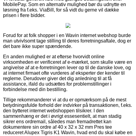
MobilePay. Som en alternativ mulighed bør du udnytte en
løsning fra f.eks. ViaBill, for så vidt du gerne vil dække
prisen i flere bidder.
Forud for at folk shopper i en Wavin internet webshop burde
man utvivlsomt tage stilling til deres forretningsaftale, dog er
det bare ikke super spændende.
En anden mulighed er at efterse hvorvidt online
virksomheden er verificeret af e-mærket, som skulle være en
angivelse af at e-forretningen lever op til de danske love, og
at internet firmaet ofte vurderes af eksperter der kender til
reglerne. Derudover giver det dig anledning til at få
assistance, ifald du udsættes for problemstillinger i
forbindelse med din bestilling.
Tillige rekommanderer vi at du er opmærksom på de mest
betydningsfulde forhold der indvirker på transaktionen, f.eks.
den bytteret internet webshoppen tilsikrer. I den
sammenhæng er det i øvrigt essesentielt, at man stadig
sikrer ens ordremail, således man fremadrettet kan
dokumentere sin ordre af 40 x 32 x 32 mm Pres tee
reduceret Alupex Tigris K1 Wavin, hvad end du skal købe en