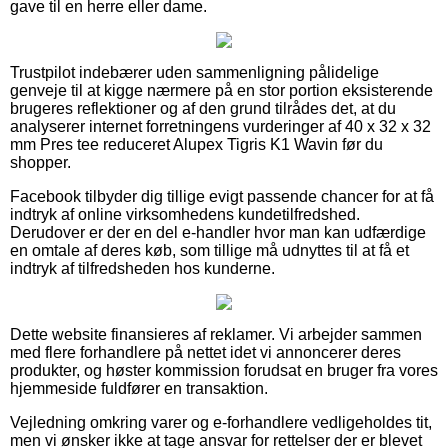
gave til en herre eller dame.
Trustpilot indebærer uden sammenligning pålidelige
genveje til at kigge nærmere på en stor portion eksisterende
brugeres reflektioner og af den grund tilrådes det, at du
analyserer internet forretningens vurderinger af 40 x 32 x 32
mm Pres tee reduceret Alupex Tigris K1 Wavin før du
shopper.
Facebook tilbyder dig tillige evigt passende chancer for at få
indtryk af online virksomhedens kundetilfredshed.
Derudover er der en del e-handler hvor man kan udfærdige
en omtale af deres køb, som tillige må udnyttes til at få et
indtryk af tilfredsheden hos kunderne.
Dette website finansieres af reklamer. Vi arbejder sammen
med flere forhandlere på nettet idet vi annoncerer deres
produkter, og høster kommission forudsat en bruger fra vores
hjemmeside fuldfører en transaktion.
Vejledning omkring varer og e-forhandlere vedligeholdes tit,
men vi ønsker ikke at tage ansvar for rettelser der er blevet