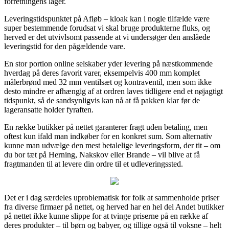
forretningens lager.
Leveringstidspunktet på Afløb – kloak kan i nogle tilfælde være
super bestemmende forudsat vi skal bruge produkterne fluks, og
herved er det utvivlsomt passende at vi undersøger den anslåede
leveringstid for den pågældende vare.
En stor portion online selskaber yder levering på næstkommende
hverdag på deres favorit varer, eksempelvis 400 mm komplet
målerbrønd med 32 mm ventilsæt og kontraventil, men som ikke
desto mindre er afhængig af at ordren laves tidligere end et nøjagtigt
tidspunkt, så de sandsynligvis kan nå at få pakken klar før de
lageransatte holder fyraften.
En række butikker på nettet garanterer fragt uden betaling, men
oftest kun ifald man indkøber for en konkret sum. Som alternativ
kunne man udvælge den mest betalelige leveringsform, der tit – om
du bor tæt på Herning, Nakskov eller Brande – vil blive at få
fragtmanden til at levere din ordre til et udleveringssted.
Det er i dag særdeles uproblematisk for folk at sammenholde priser
fra diverse firmaer på nettet, og herved har en hel del Andet butikker
på nettet ikke kunne slippe for at tvinge priserne på en række af
deres produkter – til børn og babyer, og tillige også til voksne – helt