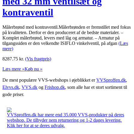
med 32 mm ventilsæt og
kontraventil
Målerbrønd med kontraventil.Målerbrønden er fremstillet med fokus
på kvaliteten. Derfor er den produceret af de bedste materialer. –
Komplet målerbrønd, levers med låg og armatur. – Armatur på
tilgangssiden er den velkendte ISIFLO vinkelventil, på afgan
(Læs
mere)
8287.75
kr.
(Vis fragtpris)
Læs mere »
Køb nu »
De mest populære VVS-webshops i øjeblikket er
VVSproffen.dk
,
Elvvs.dk
,
VVS.dk
og
Frishop.dk
, som alle har et stort sortiment til
gode priser.
VVSproffen.dk har mere end 35.000 VVS-produkter på deres
webshop. De tilbyder nem returnering og 1-2 dages levering.
Klik her for at se deres udvalg.