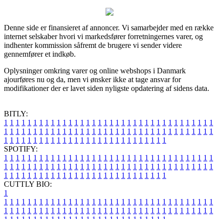
Denne side er finansieret af annoncer. Vi samarbejder med en række
internet selskaber hvori vi markedsfører forretningernes varer, og
indhenter kommission såfremt de brugere vi sender videre
gennemfører et indkøb.
Oplysninger omkring varer og online webshops i Danmark
ajourføres nu og da, men vi ønsker ikke at tage ansvar for
modifikationer der er lavet siden nyligste opdatering af sidens data.
BITLY:
1
1
1
1
1
1
1
1
1
1
1
1
1
1
1
1
1
1
1
1
1
1
1
1
1
1
1
1
1
1
1
1
1
1
1
1
1
1
1
1
1
1
1
1
1
1
1
1
1
1
1
1
1
1
1
1
1
1
1
1
1
1
1
1
1
1
1
1
1
1
1
1
1
1
1
1
1
1
1
1
1
1
1
1
1
1
1
1
1
1
1
1
1
1
1
1
1
1
1
1
SPOTIFY:
1
1
1
1
1
1
1
1
1
1
1
1
1
1
1
1
1
1
1
1
1
1
1
1
1
1
1
1
1
1
1
1
1
1
1
1
1
1
1
1
1
1
1
1
1
1
1
1
1
1
1
1
1
1
1
1
1
1
1
1
1
1
1
1
1
1
1
1
1
1
1
1
1
1
1
1
1
1
1
1
1
1
1
1
1
1
1
1
1
1
1
1
1
1
1
1
1
1
1
1
CUTTLY BIO:
1
1
1
1
1
1
1
1
1
1
1
1
1
1
1
1
1
1
1
1
1
1
1
1
1
1
1
1
1
1
1
1
1
1
1
1
1
1
1
1
1
1
1
1
1
1
1
1
1
1
1
1
1
1
1
1
1
1
1
1
1
1
1
1
1
1
1
1
1
1
1
1
1