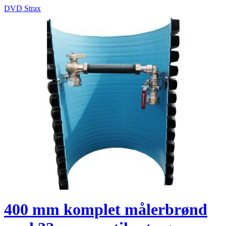
DVD Strax
400 mm komplet målerbrønd