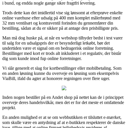
i bund, og endda nogle gange sikre fragtfri levering.
Trods dette kan det imidlertid vise sig lønsomt at efterprøve enkelte
online varehuse efter udsalg på 400 mm komplet målerbrønd med
32 mm ventilsæt og kontraventil forinden du gennemfører din
bestilling, sådan at du er sikker på at antage den prisbilligste pris.
Man må dog huske på, at når en webshop tilbyder bedst i test varer
til salg for en udsalgspris der er besynderligt letkøbt, bør det
undertiden være et signal om en bedragerisk online forretning.
Bestillinger med kort er trods alt inkluderet i et regulativ, der bistår
dig som kunde imod fup online forretninger.
Vi slår generelt et slag for kortbestillinger eller mobilbetaling. Som
en anden løsning kunne du overveje en løsning som eksempelvis
ViaBill, ifald du agter at honorere regningen over flere uger.
Inden nogen bestiller på en Andet shop på nettet kan de i princippet
overveje deres handelsvilkår, men det er for det meste et omfattende
projekt.
En anden mulighed er at se om webbutikken er tilsluttet e-mærket,
som skulle være en antydning af at e-butikken respekterer de danske
love, tillige med at online firmaet lejlighedsvis revideres af