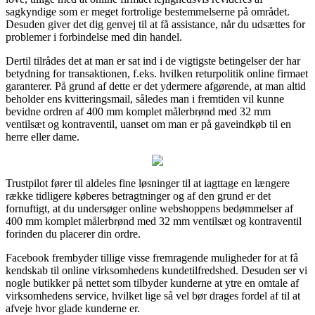
sagkyndige som er meget fortrolige bestemmelserne på området.
Desuden giver det dig genvej til at få assistance, når du udsættes for
problemer i forbindelse med din handel.
Dertil tilrådes det at man er sat ind i de vigtigste betingelser der har
betydning for transaktionen, f.eks. hvilken returpolitik online firmaet
garanterer. På grund af dette er det ydermere afgørende, at man altid
beholder ens kvitteringsmail, således man i fremtiden vil kunne
bevidne ordren af 400 mm komplet målerbrønd med 32 mm
ventilsæt og kontraventil, uanset om man er på gaveindkøb til en
herre eller dame.
Trustpilot fører til aldeles fine løsninger til at iagttage en længere
række tidligere køberes betragtninger og af den grund er det
fornuftigt, at du undersøger online webshoppens bedømmelser af
400 mm komplet målerbrønd med 32 mm ventilsæt og kontraventil
forinden du placerer din ordre.
Facebook frembyder tillige visse fremragende muligheder for at få
kendskab til online virksomhedens kundetilfredshed. Desuden ser vi
nogle butikker på nettet som tilbyder kunderne at ytre en omtale af
virksomhedens service, hvilket lige så vel bør drages fordel af til at
afveje hvor glade kunderne er.