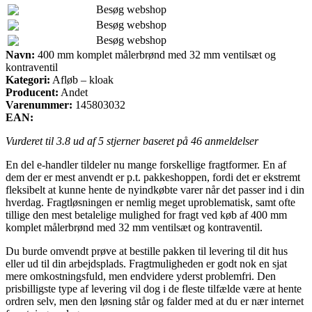
Besøg webshop
Besøg webshop
Besøg webshop
Navn:
400 mm komplet målerbrønd med 32 mm ventilsæt og
kontraventil
Kategori:
Afløb – kloak
Producent:
Andet
Varenummer:
145803032
EAN:
Vurderet til
3.8
ud af 5 stjerner baseret på
46
anmeldelser
En del e-handler tildeler nu mange forskellige fragtformer. En af
dem der er mest anvendt er p.t. pakkeshoppen, fordi det er ekstremt
fleksibelt at kunne hente de nyindkøbte varer når det passer ind i din
hverdag. Fragtløsningen er nemlig meget uproblematisk, samt ofte
tillige den mest betalelige mulighed for fragt ved køb af 400 mm
komplet målerbrønd med 32 mm ventilsæt og kontraventil.
Du burde omvendt prøve at bestille pakken til levering til dit hus
eller ud til din arbejdsplads. Fragtmuligheden er godt nok en sjat
mere omkostningsfuld, men endvidere yderst problemfri. Den
prisbilligste type af levering vil dog i de fleste tilfælde være at hente
ordren selv, men den løsning står og falder med at du er nær internet