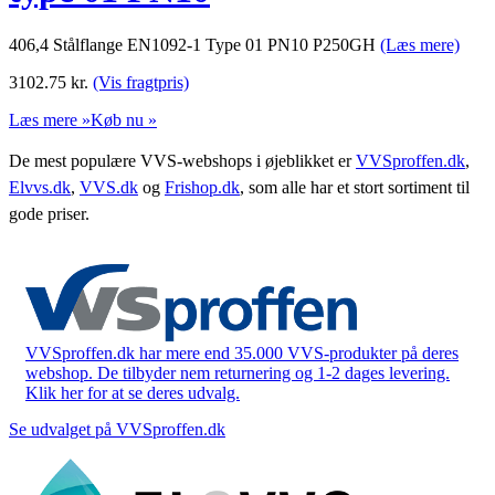
406,4 Stålflange EN1092-1 Type 01 PN10 P250GH
(Læs mere)
3102.75
kr.
(Vis fragtpris)
Læs mere »
Køb nu »
De mest populære VVS-webshops i øjeblikket er
VVSproffen.dk
,
Elvvs.dk
,
VVS.dk
og
Frishop.dk
, som alle har et stort sortiment til
gode priser.
VVSproffen.dk har mere end 35.000 VVS-produkter på deres
webshop. De tilbyder nem returnering og 1-2 dages levering.
Klik her for at se deres udvalg.
Se udvalget på VVSproffen.dk