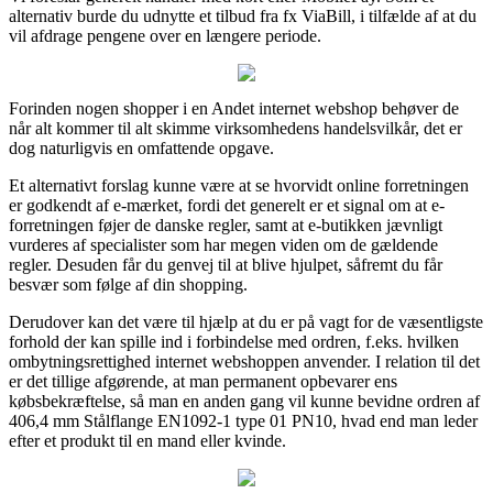
alternativ burde du udnytte et tilbud fra fx ViaBill, i tilfælde af at du
vil afdrage pengene over en længere periode.
Forinden nogen shopper i en Andet internet webshop behøver de
når alt kommer til alt skimme virksomhedens handelsvilkår, det er
dog naturligvis en omfattende opgave.
Et alternativt forslag kunne være at se hvorvidt online forretningen
er godkendt af e-mærket, fordi det generelt er et signal om at e-
forretningen føjer de danske regler, samt at e-butikken jævnligt
vurderes af specialister som har megen viden om de gældende
regler. Desuden får du genvej til at blive hjulpet, såfremt du får
besvær som følge af din shopping.
Derudover kan det være til hjælp at du er på vagt for de væsentligste
forhold der kan spille ind i forbindelse med ordren, f.eks. hvilken
ombytningsrettighed internet webshoppen anvender. I relation til det
er det tillige afgørende, at man permanent opbevarer ens
købsbekræftelse, så man en anden gang vil kunne bevidne ordren af
406,4 mm Stålflange EN1092-1 type 01 PN10, hvad end man leder
efter et produkt til en mand eller kvinde.