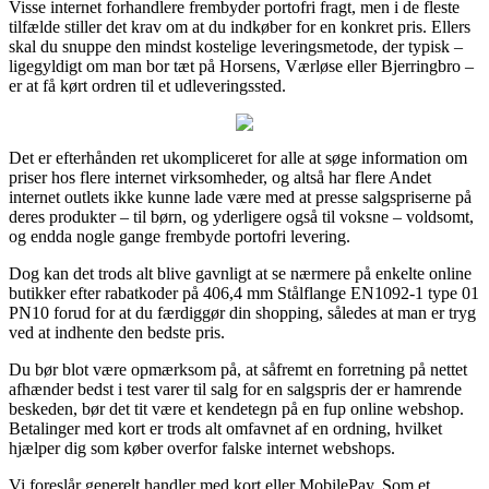
Visse internet forhandlere frembyder portofri fragt, men i de fleste
tilfælde stiller det krav om at du indkøber for en konkret pris. Ellers
skal du snuppe den mindst kostelige leveringsmetode, der typisk –
ligegyldigt om man bor tæt på Horsens, Værløse eller Bjerringbro –
er at få kørt ordren til et udleveringssted.
Det er efterhånden ret ukompliceret for alle at søge information om
priser hos flere internet virksomheder, og altså har flere Andet
internet outlets ikke kunne lade være med at presse salgspriserne på
deres produkter – til børn, og yderligere også til voksne – voldsomt,
og endda nogle gange frembyde portofri levering.
Dog kan det trods alt blive gavnligt at se nærmere på enkelte online
butikker efter rabatkoder på 406,4 mm Stålflange EN1092-1 type 01
PN10 forud for at du færdiggør din shopping, således at man er tryg
ved at indhente den bedste pris.
Du bør blot være opmærksom på, at såfremt en forretning på nettet
afhænder bedst i test varer til salg for en salgspris der er hamrende
beskeden, bør det tit være et kendetegn på en fup online webshop.
Betalinger med kort er trods alt omfavnet af en ordning, hvilket
hjælper dig som køber overfor falske internet webshops.
Vi foreslår generelt handler med kort eller MobilePay. Som et