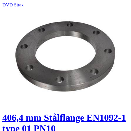
DVD Strax
406,4 mm Stålflange EN1092-1
type 01 PN10