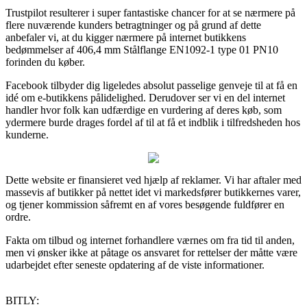
Trustpilot resulterer i super fantastiske chancer for at se nærmere på
flere nuværende kunders betragtninger og på grund af dette
anbefaler vi, at du kigger nærmere på internet butikkens
bedømmelser af 406,4 mm Stålflange EN1092-1 type 01 PN10
forinden du køber.
Facebook tilbyder dig ligeledes absolut passelige genveje til at få en
idé om e-butikkens pålidelighed. Derudover ser vi en del internet
handler hvor folk kan udfærdige en vurdering af deres køb, som
ydermere burde drages fordel af til at få et indblik i tilfredsheden hos
kunderne.
Dette website er finansieret ved hjælp af reklamer. Vi har aftaler med
massevis af butikker på nettet idet vi markedsfører butikkernes varer,
og tjener kommission såfremt en af vores besøgende fuldfører en
ordre.
Fakta om tilbud og internet forhandlere værnes om fra tid til anden,
men vi ønsker ikke at påtage os ansvaret for rettelser der måtte være
udarbejdet efter seneste opdatering af de viste informationer.
BITLY: