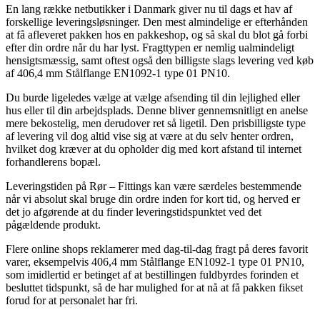
En lang række netbutikker i Danmark giver nu til dags et hav af
forskellige leveringsløsninger. Den mest almindelige er efterhånden
at få afleveret pakken hos en pakkeshop, og så skal du blot gå forbi
efter din ordre når du har lyst. Fragttypen er nemlig ualmindeligt
hensigtsmæssig, samt oftest også den billigste slags levering ved køb
af 406,4 mm Stålflange EN1092-1 type 01 PN10.
Du burde ligeledes vælge at vælge afsending til din lejlighed eller
hus eller til din arbejdsplads. Denne bliver gennemsnitligt en anelse
mere bekostelig, men derudover ret så ligetil. Den prisbilligste type
af levering vil dog altid vise sig at være at du selv henter ordren,
hvilket dog kræver at du opholder dig med kort afstand til internet
forhandlerens bopæl.
Leveringstiden på Rør – Fittings kan være særdeles bestemmende
når vi absolut skal bruge din ordre inden for kort tid, og herved er
det jo afgørende at du finder leveringstidspunktet ved det
pågældende produkt.
Flere online shops reklamerer med dag-til-dag fragt på deres favorit
varer, eksempelvis 406,4 mm Stålflange EN1092-1 type 01 PN10,
som imidlertid er betinget af at bestillingen fuldbyrdes forinden et
besluttet tidspunkt, så de har mulighed for at nå at få pakken fikset
forud for at personalet har fri.