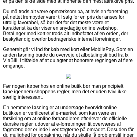
er på den sikre side med at indhente den mest attraktive pris.
Du må trods alt være opmærksom på, at hvis en forretning
på nettet frembyder varer til salg for en pris der anses for
utrolig favorabel, så bør det for det meste være et
karakteristika der viser en snydagtig online webshop.
Betalinger med kort er trods alt indbefattet af en orden, der
beskytter dig overfor bedrageriske internet forretninger.
Generelt går vi ind for køb med kort eller MobilePay. Som en
anden løsning burde du overveje et afbetalingstilbud fra fx
ViaBill, i tilfælde af at du agter at honorere regningen af flere
omgange.
Før nogen køber hos en online butik bør man principielt
løbe igennem shoppens regler, men det er uden tvivl ikke
særlig interessant.
En nemmere løsning er at undersøge hvorvidt online
butikken er verificeret af e-mærket, som kan være en
forsikring om at online forhandleren efterlever de officielle
danske regler, udover at e-forretningen tit overværes af
fagmænd der er inde i vedtægterne på området. Desuden får
du mulighed for opbakning, når du skulle få problemstillinger