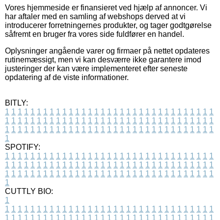
Vores hjemmeside er finansieret ved hjælp af annoncer. Vi
har aftaler med en samling af webshops derved at vi
introducerer forretningernes produkter, og tager godtgørelse
såfremt en bruger fra vores side fuldfører en handel.
Oplysninger angående varer og firmaer på nettet opdateres
rutinemæssigt, men vi kan desværre ikke garantere imod
justeringer der kan være implementeret efter seneste
opdatering af de viste informationer.
BITLY:
1
1
1
1
1
1
1
1
1
1
1
1
1
1
1
1
1
1
1
1
1
1
1
1
1
1
1
1
1
1
1
1
1
1
1
1
1
1
1
1
1
1
1
1
1
1
1
1
1
1
1
1
1
1
1
1
1
1
1
1
1
1
1
1
1
1
1
1
1
1
1
1
1
1
1
1
1
1
1
1
1
1
1
1
1
1
1
1
1
1
1
1
1
1
1
1
1
1
1
1
SPOTIFY:
1
1
1
1
1
1
1
1
1
1
1
1
1
1
1
1
1
1
1
1
1
1
1
1
1
1
1
1
1
1
1
1
1
1
1
1
1
1
1
1
1
1
1
1
1
1
1
1
1
1
1
1
1
1
1
1
1
1
1
1
1
1
1
1
1
1
1
1
1
1
1
1
1
1
1
1
1
1
1
1
1
1
1
1
1
1
1
1
1
1
1
1
1
1
1
1
1
1
1
1
CUTTLY BIO:
1
1
1
1
1
1
1
1
1
1
1
1
1
1
1
1
1
1
1
1
1
1
1
1
1
1
1
1
1
1
1
1
1
1
1
1
1
1
1
1
1
1
1
1
1
1
1
1
1
1
1
1
1
1
1
1
1
1
1
1
1
1
1
1
1
1
1