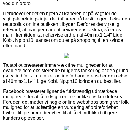
ved din ordre.
Herudover er det en hjælp at køberen er på vagt for de
vigtigste retningslinjer der influerer på bestillingen, f.eks. den
returpolitik online butikken tilbyder. Derfor er det virkelig
relevant, at man permanent bevarer ens faktura, således
man i fremtiden kan eftervise ordren af 40mmx1.1/4" Lige
Kobl. Np.pn10, uanset om du er på shopping til en kvinde
eller mand.
Trustpilot præsterer immervæk fine muligheder for at
evaluere flere eksisterende brugeres tanker og af den grund
går vi ind for, at du tolker online forhandlerens bedømmelser
af 40mmx1.1/4" Lige Kobl. Np.pn10 forinden du bestiller.
Facebook præsterer lignende fuldstændig udmærkede
muligheder for at få indsigt i online butikkens kundefokus.
Foruden det møder vi nogle online webshops som giver folk
mulighed for at udfærdige en vurdering af ordreforløbet,
hvilket tillige burde benyttes til at få et indblik i tidligere
kunders oplevelser.