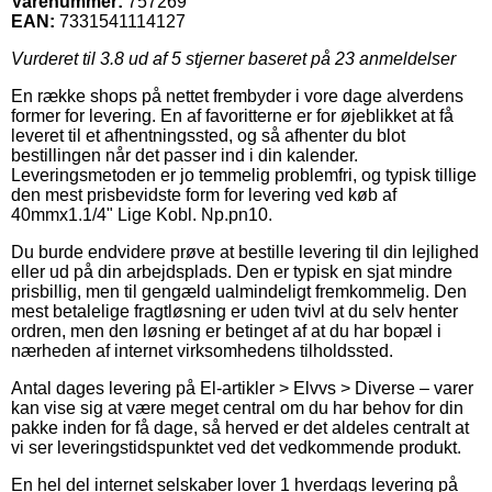
Varenummer:
757269
EAN:
7331541114127
Vurderet til
3.8
ud af 5 stjerner baseret på
23
anmeldelser
En række shops på nettet frembyder i vore dage alverdens
former for levering. En af favoritterne er for øjeblikket at få
leveret til et afhentningssted, og så afhenter du blot
bestillingen når det passer ind i din kalender.
Leveringsmetoden er jo temmelig problemfri, og typisk tillige
den mest prisbevidste form for levering ved køb af
40mmx1.1/4" Lige Kobl. Np.pn10.
Du burde endvidere prøve at bestille levering til din lejlighed
eller ud på din arbejdsplads. Den er typisk en sjat mindre
prisbillig, men til gengæld ualmindeligt fremkommelig. Den
mest betalelige fragtløsning er uden tvivl at du selv henter
ordren, men den løsning er betinget af at du har bopæl i
nærheden af internet virksomhedens tilholdssted.
Antal dages levering på El-artikler > Elvvs > Diverse – varer
kan vise sig at være meget central om du har behov for din
pakke inden for få dage, så herved er det aldeles centralt at
vi ser leveringstidspunktet ved det vedkommende produkt.
En hel del internet selskaber lover 1 hverdags levering på