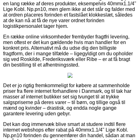
en lang række af deres produkter, eksempelvis 40mmx1.1/4"
Lige Kobl. Np.pn10, men glem ikke at det står og falder med
at ordren placeres forinden et fastslået klokkeslæt, således
at de kan nå at få de nye varer ordnet forinden
logistikpersonalet tager hjem.
En række online virksomheder frembyder fragtfri levering,
men oftest er det kun gældende hvis man handler for en
konkret pris. Alternativt må du udse dig den billigste
fragtform, der i mange tilfælde – ligegyldigt om du opholder
sig ved Roskilde, Frederiksværk eller Ribe – er at få bragt
din bestilling til et afhentningssted.
Det er jo rigtig fremkommeligt for købere at sammenholde
priser fra flere internet forhandlere i Danmark, og til tak har
masser af internet butikker set sig tvunget til at trykke
salgspriserne på deres varer – til børn, og tillige også til
mænd og kvinder – drastisk, og endda nogle gange
garantere levering uden gebyr.
Det kan dog immervæk blive smart at studere indtil flere
internet webshops efter rabat på 40mmx1.1/4" Lige Kobl.
Np.pn10 forinden du gennemfører din handel, sådan at man