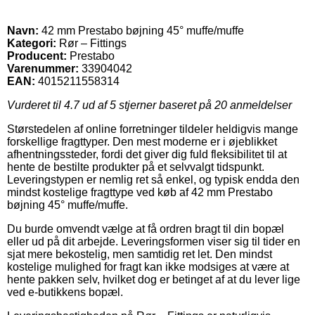
Navn:
42 mm Prestabo bøjning 45° muffe/muffe
Kategori:
Rør – Fittings
Producent:
Prestabo
Varenummer:
33904042
EAN:
4015211558314
Vurderet til
4.7
ud af 5 stjerner baseret på
20
anmeldelser
Størstedelen af online forretninger tildeler heldigvis mange
forskellige fragttyper. Den mest moderne er i øjeblikket
afhentningssteder, fordi det giver dig fuld fleksibilitet til at
hente de bestilte produkter på et selvvalgt tidspunkt.
Leveringstypen er nemlig ret så enkel, og typisk endda den
mindst kostelige fragttype ved køb af 42 mm Prestabo
bøjning 45° muffe/muffe.
Du burde omvendt vælge at få ordren bragt til din bopæl
eller ud på dit arbejde. Leveringsformen viser sig til tider en
sjat mere bekostelig, men samtidig ret let. Den mindst
kostelige mulighed for fragt kan ikke modsiges at være at
hente pakken selv, hvilket dog er betinget af at du lever lige
ved e-butikkens bopæl.