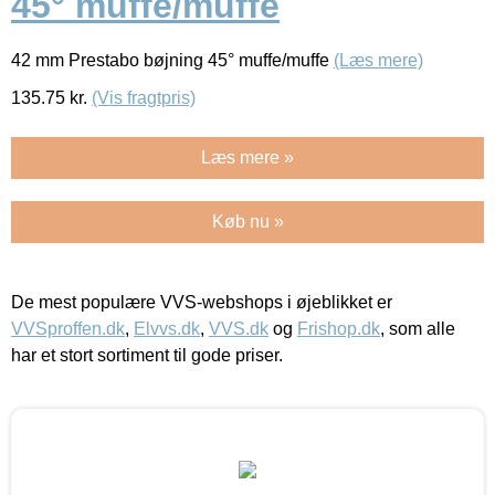
45° muffe/muffe
42 mm Prestabo bøjning 45° muffe/muffe
(Læs mere)
135.75
kr.
(Vis fragtpris)
Læs mere »
Køb nu »
De mest populære VVS-webshops i øjeblikket er
VVSproffen.dk
,
Elvvs.dk
,
VVS.dk
og
Frishop.dk
, som alle
har et stort sortiment til gode priser.