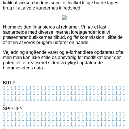
kritik af virksomhedens service, hvilket tillige burde tages i
brug til at afveje kundernes tilfredshed.
Hjemmesiden finansieres af reklamer. Vi har et fast
samarbejde med diverse internet foretagender idet vi
præsenterer butikkernes tilbud, og får kommission i tilfælde
af at en af vores brugere udfører en handel.
Vejledning angående varer og e-forhandlere opdateres ofte,
men man kan ikke stille os ansvarlig for modifikationer der
potentielt er realiseret siden vi nyligst opdaterede
hjemmesidens data.
BITLY:
1
1
1
1
1
1
1
1
1
1
1
1
1
1
1
1
1
1
1
1
1
1
1
1
1
1
1
1
1
1
1
1
1
1
1
1
1
1
1
1
1
1
1
1
1
1
1
1
1
1
1
1
1
1
1
1
1
1
1
1
1
1
1
1
1
1
1
1
1
1
1
1
1
1
1
1
1
1
1
1
1
1
1
1
1
1
1
1
1
1
1
1
1
1
1
1
1
1
1
1
SPOTIFY:
1
1
1
1
1
1
1
1
1
1
1
1
1
1
1
1
1
1
1
1
1
1
1
1
1
1
1
1
1
1
1
1
1
1
1
1
1
1
1
1
1
1
1
1
1
1
1
1
1
1
1
1
1
1
1
1
1
1
1
1
1
1
1
1
1
1
1
1
1
1
1
1
1
1
1
1
1
1
1
1
1
1
1
1
1
1
1
1
1
1
1
1
1
1
1
1
1
1
1