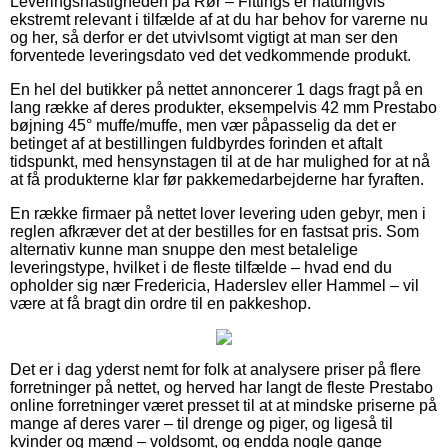
Leveringshastigheden på Rør – Fittings er naturligvis
ekstremt relevant i tilfælde af at du har behov for varerne nu
og her, så derfor er det utvivlsomt vigtigt at man ser den
forventede leveringsdato ved det vedkommende produkt.
En hel del butikker på nettet annoncerer 1 dags fragt på en
lang række af deres produkter, eksempelvis 42 mm Prestabo
bøjning 45° muffe/muffe, men vær påpasselig da det er
betinget af at bestillingen fuldbyrdes forinden et aftalt
tidspunkt, med hensynstagen til at de har mulighed for at nå
at få produkterne klar før pakkemedarbejderne har fyraften.
En række firmaer på nettet lover levering uden gebyr, men i
reglen afkræver det at der bestilles for en fastsat pris. Som
alternativ kunne man snuppe den mest betalelige
leveringstype, hvilket i de fleste tilfælde – hvad end du
opholder sig nær Fredericia, Haderslev eller Hammel – vil
være at få bragt din ordre til en pakkeshop.
Det er i dag yderst nemt for folk at analysere priser på flere
forretninger på nettet, og herved har langt de fleste Prestabo
online forretninger været presset til at at mindske priserne på
mange af deres varer – til drenge og piger, og ligeså til
kvinder og mænd – voldsomt, og endda nogle gange