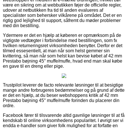
være en sikring om at webbutikken føjer de officielle regler,
udover at netbutikken fra tid til anden evalueres af
specialister som behersker vilkårene på området. Det er en
rigtig god lejlighed til support, såfremt du møder problemer
med din bestilling.
Ydermere er det en hjælp at køberen er opmærksom på de
vigtigste vedtægter i forbindelse med bestillingen, som fx
hvilken returneringsret virksomheden benytter. Derfor er det
tilmed essesentielt, at man når som helst gemmer sin
kvittering, så man når som helst kan bevise købet af 42 mm
Prestabo bøjning 45° muffe/muffe, hvad end man skal købe
en gave til en dreng eller pige.
Trustpilot leverer de facto relevante løsninger til at besigtige
mange andre forbrugeres bedømmelser og på grund af dette
er det en hjælp, at du beser webshoppens kritik af 42 mm
Prestabo bøjning 45° muffe/muffe forinden du placerer din
ordre.
Facebook fører til tilsvarende altid gavnlige løsninger til at få
kendskab til online virksomhedens popularitet. I øvrigt ser vi
endda e-handler som giver folk mulighed for at forfatte en