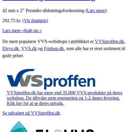
42 mm x 2" Prestabo tilslutningsforskruning
(Læs mere)
292.75
kr.
(Vis fragtpris)
Læs mere »
Køb nu »
De mest populære VVS-webshops i øjeblikket er
VVSproffen.dk
,
Elvvs.dk
,
VVS.dk
og
Frishop.dk
, som alle har et stort sortiment til
gode priser.
VVSproffen.dk har mere end 35.000 VVS-produkter på deres
webshop. De tilbyder nem returnering og 1-2 dages levering.
Klik her for at se deres udvalg.
Se udvalget på VVSproffen.dk