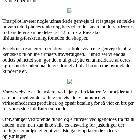
kvinde eller mand.
Trustpilot leverer nogle udmærkede genveje til at iagttage en række
nuværende køberes tanker og herved er det smart, at du vurderer e-
forhandlerens anmeldelser af 42 mm x 2 Prestabo
tilslutningsforskruning forinden du shopper.
Facebook resulterer i derudover forholdsvis pæne genveje til at få
kendskab til online firmaets troværdighed. Tilmed ser vi endda
outlets på nettet som gør det muligt at ytre en anmeldelse af deres
køb, som desuden må drages fordel af til at fornemme hvor glade
kunderne er.
Vores website er finansieret ved hjælp af reklamer. Vi arbejder tæt
sammen med en del online outlets idet vi annoncerer
virksomhedernes produkter, og opnår betaling for så vidt en bruger
fra vores side fuldfører en handel.
Oplysninger vedrørende tilbud og e-firmaer vedligeholdes fra tid til
anden, men man kan ikke stille os ansvarlig for justeringer der
muligvis er udført efter at vi sidste gang opdaterede sidens
oplysninger.