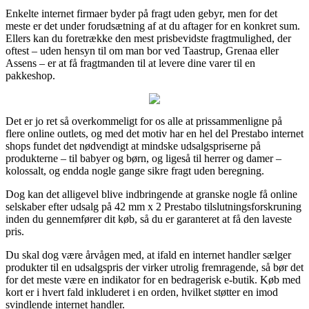
Enkelte internet firmaer byder på fragt uden gebyr, men for det
meste er det under forudsætning af at du aftager for en konkret sum.
Ellers kan du foretrække den mest prisbevidste fragtmulighed, der
oftest – uden hensyn til om man bor ved Taastrup, Grenaa eller
Assens – er at få fragtmanden til at levere dine varer til en
pakkeshop.
Det er jo ret så overkommeligt for os alle at prissammenligne på
flere online outlets, og med det motiv har en hel del Prestabo internet
shops fundet det nødvendigt at mindske udsalgspriserne på
produkterne – til babyer og børn, og ligeså til herrer og damer –
kolossalt, og endda nogle gange sikre fragt uden beregning.
Dog kan det alligevel blive indbringende at granske nogle få online
selskaber efter udsalg på 42 mm x 2 Prestabo tilslutningsforskruning
inden du gennemfører dit køb, så du er garanteret at få den laveste
pris.
Du skal dog være årvågen med, at ifald en internet handler sælger
produkter til en udsalgspris der virker utrolig fremragende, så bør det
for det meste være en indikator for en bedragerisk e-butik. Køb med
kort er i hvert fald inkluderet i en orden, hvilket støtter en imod
svindlende internet handler.