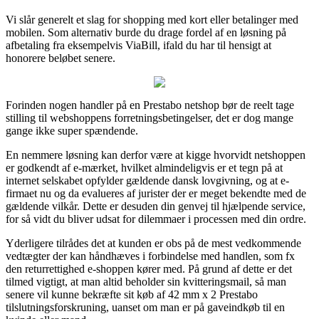
Vi slår generelt et slag for shopping med kort eller betalinger med
mobilen. Som alternativ burde du drage fordel af en løsning på
afbetaling fra eksempelvis ViaBill, ifald du har til hensigt at
honorere beløbet senere.
Forinden nogen handler på en Prestabo netshop bør de reelt tage
stilling til webshoppens forretningsbetingelser, det er dog mange
gange ikke super spændende.
En nemmere løsning kan derfor være at kigge hvorvidt netshoppen
er godkendt af e-mærket, hvilket almindeligvis er et tegn på at
internet selskabet opfylder gældende dansk lovgivning, og at e-
firmaet nu og da evalueres af jurister der er meget bekendte med de
gældende vilkår. Dette er desuden din genvej til hjælpende service,
for så vidt du bliver udsat for dilemmaer i processen med din ordre.
Yderligere tilrådes det at kunden er obs på de mest vedkommende
vedtægter der kan håndhæves i forbindelse med handlen, som fx
den returrettighed e-shoppen kører med. På grund af dette er det
tilmed vigtigt, at man altid beholder sin kvitteringsmail, så man
senere vil kunne bekræfte sit køb af 42 mm x 2 Prestabo
tilslutningsforskruning, uanset om man er på gaveindkøb til en