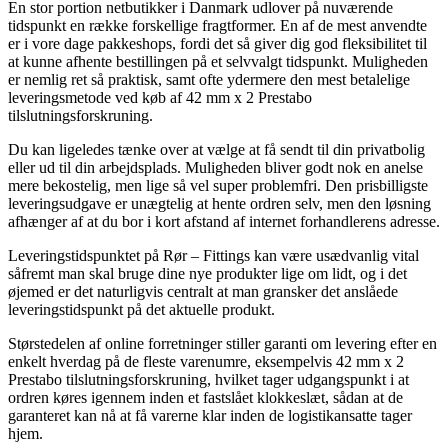
En stor portion netbutikker i Danmark udlover på nuværende
tidspunkt en række forskellige fragtformer. En af de mest anvendte
er i vore dage pakkeshops, fordi det så giver dig god fleksibilitet til
at kunne afhente bestillingen på et selvvalgt tidspunkt. Muligheden
er nemlig ret så praktisk, samt ofte ydermere den mest betalelige
leveringsmetode ved køb af 42 mm x 2 Prestabo
tilslutningsforskruning.
Du kan ligeledes tænke over at vælge at få sendt til din privatbolig
eller ud til din arbejdsplads. Muligheden bliver godt nok en anelse
mere bekostelig, men lige så vel super problemfri. Den prisbilligste
leveringsudgave er unægtelig at hente ordren selv, men den løsning
afhænger af at du bor i kort afstand af internet forhandlerens adresse.
Leveringstidspunktet på Rør – Fittings kan være usædvanlig vital
såfremt man skal bruge dine nye produkter lige om lidt, og i det
øjemed er det naturligvis centralt at man gransker det anslåede
leveringstidspunkt på det aktuelle produkt.
Størstedelen af online forretninger stiller garanti om levering efter en
enkelt hverdag på de fleste varenumre, eksempelvis 42 mm x 2
Prestabo tilslutningsforskruning, hvilket tager udgangspunkt i at
ordren køres igennem inden et fastslået klokkeslæt, sådan at de
garanteret kan nå at få varerne klar inden de logistikansatte tager
hjem.