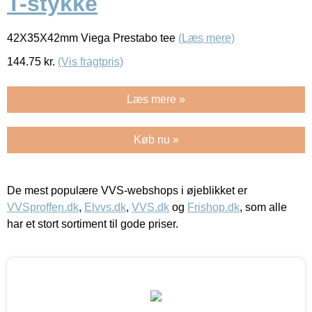
T-stykke
42X35X42mm Viega Prestabo tee
(Læs mere)
144.75
kr.
(Vis fragtpris)
Læs mere »
Køb nu »
De mest populære VVS-webshops i øjeblikket er
VVSproffen.dk
,
Elvvs.dk
,
VVS.dk
og
Frishop.dk
, som alle
har et stort sortiment til gode priser.