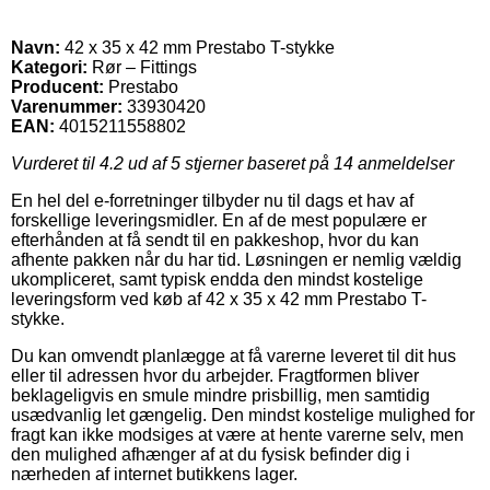
Navn:
42 x 35 x 42 mm Prestabo T-stykke
Kategori:
Rør – Fittings
Producent:
Prestabo
Varenummer:
33930420
EAN:
4015211558802
Vurderet til
4.2
ud af 5 stjerner baseret på
14
anmeldelser
En hel del e-forretninger tilbyder nu til dags et hav af
forskellige leveringsmidler. En af de mest populære er
efterhånden at få sendt til en pakkeshop, hvor du kan
afhente pakken når du har tid. Løsningen er nemlig vældig
ukompliceret, samt typisk endda den mindst kostelige
leveringsform ved køb af 42 x 35 x 42 mm Prestabo T-
stykke.
Du kan omvendt planlægge at få varerne leveret til dit hus
eller til adressen hvor du arbejder. Fragtformen bliver
beklageligvis en smule mindre prisbillig, men samtidig
usædvanlig let gængelig. Den mindst kostelige mulighed for
fragt kan ikke modsiges at være at hente varerne selv, men
den mulighed afhænger af at du fysisk befinder dig i
nærheden af internet butikkens lager.