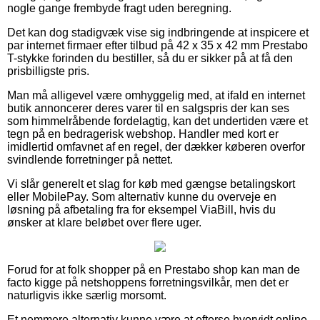
nogle gange frembyde fragt uden beregning.
Det kan dog stadigvæk vise sig indbringende at inspicere et
par internet firmaer efter tilbud på 42 x 35 x 42 mm Prestabo
T-stykke forinden du bestiller, så du er sikker på at få den
prisbilligste pris.
Man må alligevel være omhyggelig med, at ifald en internet
butik annoncerer deres varer til en salgspris der kan ses
som himmelråbende fordelagtig, kan det undertiden være et
tegn på en bedragerisk webshop. Handler med kort er
imidlertid omfavnet af en regel, der dækker køberen overfor
svindlende forretninger på nettet.
Vi slår generelt et slag for køb med gængse betalingskort
eller MobilePay. Som alternativ kunne du overveje en
løsning på afbetaling fra for eksempel ViaBill, hvis du
ønsker at klare beløbet over flere uger.
Forud for at folk shopper på en Prestabo shop kan man de
facto kigge på netshoppens forretningsvilkår, men det er
naturligvis ikke særlig morsomt.
Et nemmere alternativ kunne være at efterse hvorvidt online