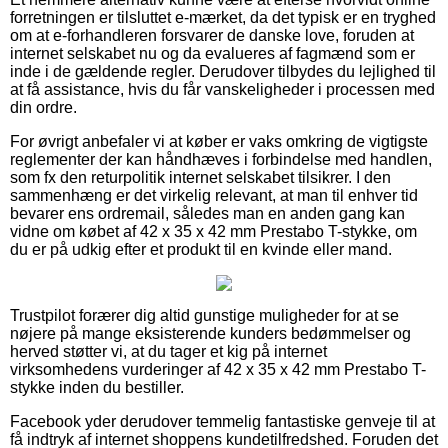
forretningen er tilsluttet e-mærket, da det typisk er en tryghed
om at e-forhandleren forsvarer de danske love, foruden at
internet selskabet nu og da evalueres af fagmænd som er
inde i de gældende regler. Derudover tilbydes du lejlighed til
at få assistance, hvis du får vanskeligheder i processen med
din ordre.
For øvrigt anbefaler vi at køber er vaks omkring de vigtigste
reglementer der kan håndhæves i forbindelse med handlen,
som fx den returpolitik internet selskabet tilsikrer. I den
sammenhæng er det virkelig relevant, at man til enhver tid
bevarer ens ordremail, således man en anden gang kan
vidne om købet af 42 x 35 x 42 mm Prestabo T-stykke, om
du er på udkig efter et produkt til en kvinde eller mand.
Trustpilot forærer dig altid gunstige muligheder for at se
nøjere på mange eksisterende kunders bedømmelser og
herved støtter vi, at du tager et kig på internet
virksomhedens vurderinger af 42 x 35 x 42 mm Prestabo T-
stykke inden du bestiller.
Facebook yder derudover temmelig fantastiske genveje til at
få indtryk af internet shoppens kundetilfredshed. Foruden det