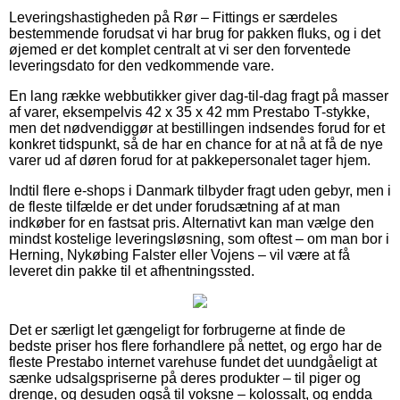
Leveringshastigheden på Rør – Fittings er særdeles
bestemmende forudsat vi har brug for pakken fluks, og i det
øjemed er det komplet centralt at vi ser den forventede
leveringsdato for den vedkommende vare.
En lang række webbutikker giver dag-til-dag fragt på masser
af varer, eksempelvis 42 x 35 x 42 mm Prestabo T-stykke,
men det nødvendiggør at bestillingen indsendes forud for et
konkret tidspunkt, så de har en chance for at nå at få de nye
varer ud af døren forud for at pakkepersonalet tager hjem.
Indtil flere e-shops i Danmark tilbyder fragt uden gebyr, men i
de fleste tilfælde er det under forudsætning af at man
indkøber for en fastsat pris. Alternativt kan man vælge den
mindst kostelige leveringsløsning, som oftest – om man bor i
Herning, Nykøbing Falster eller Vojens – vil være at få
leveret din pakke til et afhentningssted.
Det er særligt let gængeligt for forbrugerne at finde de
bedste priser hos flere forhandlere på nettet, og ergo har de
fleste Prestabo internet varehuse fundet det uundgåeligt at
sænke udsalgspriserne på deres produkter – til piger og
drenge, og desuden også til voksne – kolossalt, og endda