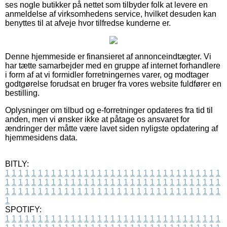
ses nogle butikker på nettet som tilbyder folk at levere en
anmeldelse af virksomhedens service, hvilket desuden kan
benyttes til at afveje hvor tilfredse kunderne er.
Denne hjemmeside er finansieret af annonceindtægter. Vi
har tætte samarbejder med en gruppe af internet forhandlere
i form af at vi formidler forretningernes varer, og modtager
godtgørelse forudsat en bruger fra vores website fuldfører en
bestilling.
Oplysninger om tilbud og e-forretninger opdateres fra tid til
anden, men vi ønsker ikke at påtage os ansvaret for
ændringer der måtte være lavet siden nyligste opdatering af
hjemmesidens data.
BITLY:
1
1
1
1
1
1
1
1
1
1
1
1
1
1
1
1
1
1
1
1
1
1
1
1
1
1
1
1
1
1
1
1
1
1
1
1
1
1
1
1
1
1
1
1
1
1
1
1
1
1
1
1
1
1
1
1
1
1
1
1
1
1
1
1
1
1
1
1
1
1
1
1
1
1
1
1
1
1
1
1
1
1
1
1
1
1
1
1
1
1
1
1
1
1
1
1
1
1
1
1
SPOTIFY:
1
1
1
1
1
1
1
1
1
1
1
1
1
1
1
1
1
1
1
1
1
1
1
1
1
1
1
1
1
1
1
1
1