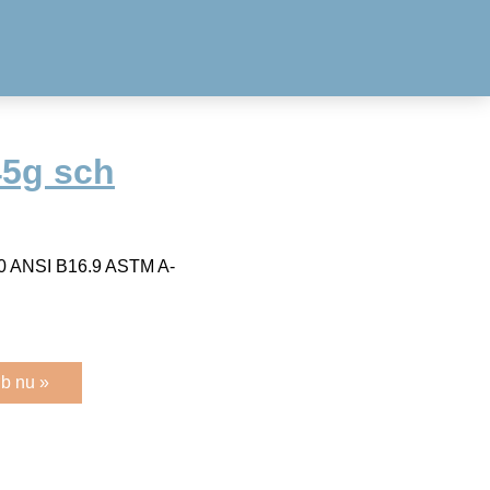
45g sch
/40 ANSI B16.9 ASTM A-
b nu »