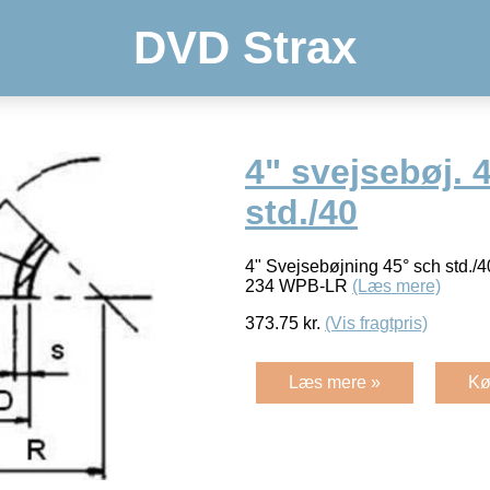
DVD Strax
4" svejsebøj. 
std./40
4" Svejsebøjning 45° sch std.
234 WPB-LR
(Læs mere)
373.75
kr.
(Vis fragtpris)
Læs mere »
Kø