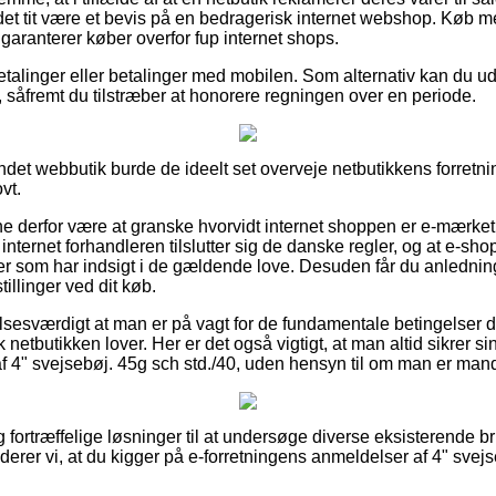
et tit være et bevis på en bedragerisk internet webshop. Køb med
t garanterer køber overfor fup internet shops.
betalinger eller betalinger med mobilen. Som alternativ kan du u
 såfremt du tilstræber at honorere regningen over en periode.
 Andet webbutik burde de ideelt set overveje netbutikkens forretni
vt.
unne derfor være at granske hvorvidt internet shoppen er e-mærke
t internet forhandleren tilslutter sig de danske regler, og at e-s
ter som har indsigt i de gældende love. Desuden får du anlednin
illinger ved dit køb.
sesværdigt at man er på vagt for de fundamentale betingelser de
k netbutikken lover. Her er det også vigtigt, at man altid sikrer s
f 4" svejsebøj. 45g sch std./40, uden hensyn til om man er mand
ig fortræffelige løsninger til at undersøge diverse eksisterend
erer vi, at du kigger på e-forretningens anmeldelser af 4" svejs