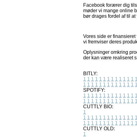
Facebook forærer dig tils
møder vi mange online bu
bør drages fordel af til 
Vores side er finansieret
vi fremviser deres produkt
Oplysninger omkring prod
der kan være realiseret s
BITLY:
1
1
1
1
1
1
1
1
1
1
1
1
1
1
1
1
1
1
1
1
1
1
1
1
1
1
SPOTIFY:
1
1
1
1
1
1
1
1
1
1
1
1
1
1
1
1
1
1
1
1
1
1
1
1
1
1
CUTTLY BIO:
1
1
1
1
1
1
1
1
1
1
1
1
1
1
1
1
1
1
1
1
1
1
1
1
1
1
1
CUTTLY OLD:
1