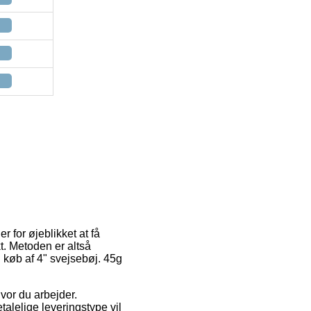
r for øjeblikket at få
kt. Metoden er altså
køb af 4" svejsebøj. 45g
hvor du arbejder.
talelige leveringstype vil