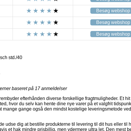
Besøg webshop
Besøg webshop
Besøg webshop
sch std./40
4
jerner baseret på
17
anmeldelser
rembyder efterhånden diverse forskellige fragtmuligheder. Et hit e
sted, hvor du selv kan hente dine nye varer på et valgfrit tidspun
mt mange gange også den mindst kostelige leveringsmetode ved 
se dig at bestille produkterne til levering til dit hus eller til 
is et hak mindre prisbillig, men ydermere ultra let. Den mest be