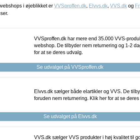
ebshops i øjeblikket er
VVSproffen.dk
,
Elvvs.dk
,
VVS.dk
og
Fr
iser.
VVSproffen.dk har mere end 35.000 VVS-produk
webshop. De tilbyder nem returnering og 1-2 dag
for at se deres udvalg.
Se udvalget på VVSproffen.dk
Elvvs.dk sælger både elartikler og VVS. De tilb
foruden nem returnering. Klik her for at se deres
Se udvalget på Elvvs.dk
VVS.dk sælger VVS produkter i høj kvalitet til go