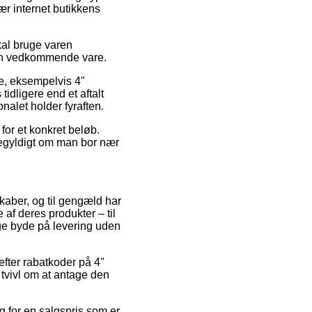
ær internet butikkens
skal bruge varen
 den vedkommende vare.
e, eksempelvis 4"
idligere end et aftalt
nalet holder fyraften.
 for et konkret beløb.
gegyldigt om man bor nær
skaber, og til gengæld har
f deres produkter – til
ge byde på levering uden
 efter rabatkoder på 4"
 tvivl om at antage den
lg for en salgspris som er