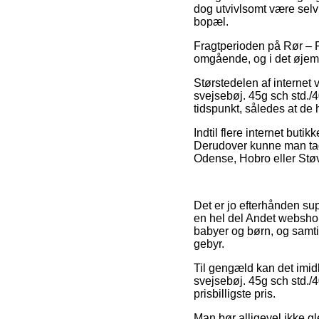
dog utvivlsomt være selv
bopæl.
Fragtperioden på Rør – Fi
omgående, og i det øjeme
Størstedelen af internet
svejsebøj. 45g sch std./4
tidspunkt, således at de 
Indtil flere internet butik
Derudover kunne man tage
Odense, Hobro eller Støvri
Det er jo efterhånden sup
en hel del Andet webshop
babyer og børn, og samti
gebyr.
Til gengæld kan det imidle
svejsebøj. 45g sch std./4
prisbilligste pris.
Man bør alligevel ikke gle