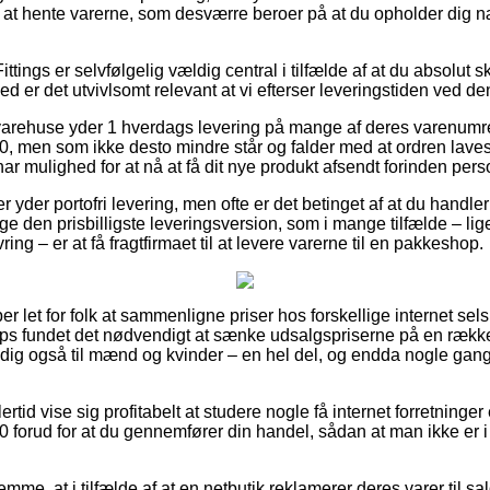
 at hente varerne, som desværre beroer på at du opholder dig n
ttings er selvfølgelig vældig central i tilfælde af at du absolut 
d er det utvivlsomt relevant at vi efterser leveringstiden ved
 varehuse yder 1 hverdags levering på mange af deres varenumr
0, men som ikke desto mindre står og falder med at ordren laves t
har mulighed for at nå at få dit nye produkt afsendt forinden perso
ker yder portofri levering, men ofte er det betinget af at du handler
 den prisbilligste leveringsversion, som i mange tilfælde – li
ng – er at få fragtfirmaet til at levere varerne til en pakkeshop.
er let for folk at sammenligne priser hos forskellige internet sel
s fundet det nødvendigt at sænke udsalgspriserne på en række a
dig også til mænd og kvinder – en hel del, og endda nogle gan
rtid vise sig profitabelt at studere nogle få internet forretninger
0 forud for at du gennemfører din handel, sådan at man ikke er i
mme, at i tilfælde af at en netbutik reklamerer deres varer til sa