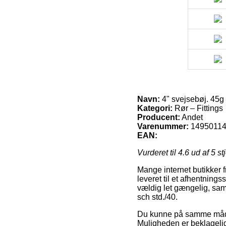
Navn:
4" svejsebøj. 45g 
Kategori:
Rør – Fittings
Producent:
Andet
Varenummer:
1495011
EAN:
Vurderet til
4.6
ud af 5 st
Mange internet butikker f
leveret til et afhentnings
vældig let gængelig, sa
sch std./40.
Du kunne på samme måde ud
Muligheden er beklageligv