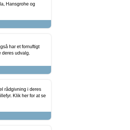
la, Hansgrohe og
så har et fornuftigt
se deres udvalg.
el rådgivning i deres
efyr. Klik her for at se