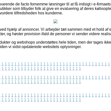
varende de facto fornemme løsninger til at få indsigt i e-firmaet
tikker som tilbyder folk at give en evaluering af deres købsople
at vurdere tilfredsheden hos kunderne.
 ved hjælp af annoncer. Vi arbejder tæt sammen med et hold af e-f
er, og høster provision ifald de personer vi sender videre realise
ukter og webshops understøttes hele tiden, men der tages ikke 
iden vi sidst opdaterede websitets oplysninger.
1
1
1
1
1
1
1
1
1
1
1
1
1
1
1
1
1
1
1
1
1
1
1
1
1
1
1
1
1
1
1
1
1
1
1
1
1
1
1
1
1
1
1
1
1
1
1
1
1
1
1
1
1
1
1
1
1
1
1
1
1
1
1
1
1
1
1
1
1
1
1
1
1
1
1
1
1
1
1
1
1
1
1
1
1
1
1
1
1
1
1
1
1
1
1
1
1
1
1
1
1
1
1
1
1
1
1
1
1
1
1
1
1
1
1
1
1
1
1
1
1
1
1
1
1
1
1
1
1
1
1
1
1
1
1
1
1
1
1
1
1
1
1
1
1
1
1
1
1
1
1
1
1
1
1
1
1
1
1
1
1
1
1
1
1
1
1
1
1
1
1
1
1
1
1
1
1
1
1
1
1
1
1