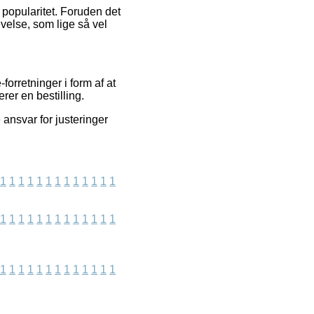
s popularitet. Foruden det
velse, som lige så vel
orretninger i form af at
rer en bestilling.
ansvar for justeringer
1
1
1
1
1
1
1
1
1
1
1
1
1
1
1
1
1
1
1
1
1
1
1
1
1
1
1
1
1
1
1
1
1
1
1
1
1
1
1