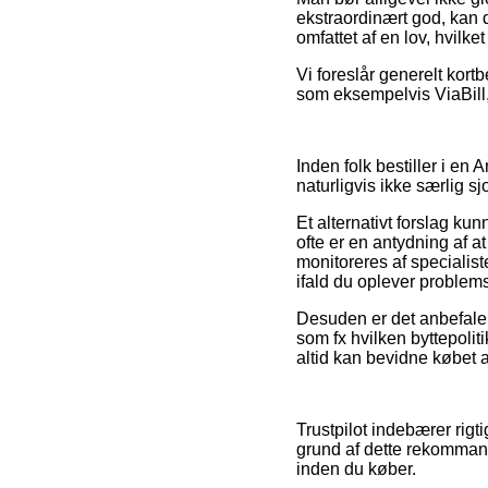
ekstraordinært god, kan d
omfattet af en lov, hvilke
Vi foreslår generelt kort
som eksempelvis ViaBill,
Inden folk bestiller i en
naturligvis ikke særlig sjo
Et alternativt forslag k
ofte er en antydning af a
monitoreres af specialis
ifald du oplever problemst
Desuden er det anbefalel
som fx hvilken byttepoliti
altid kan bevidne købet a
Trustpilot indebærer rigt
grund af dette rekommand
inden du køber.