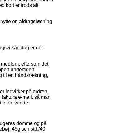
 kort er trods alt
dnytte en afdragsløsning
ngsvilkår, dog er det
t medlem, eftersom det
hoppen undertiden
g til en håndsrækning,
r indvirker på ordren,
in faktura e-mail, så man
 eller kvinde.
e brugeres domme og på
ebøj. 45g sch std./40