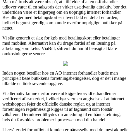
Man må trods alt være obs på, at i tilfælde af at en e-forhandler
udlover varer til en salgspris der virker usædvanlig attraktiv, bør det
undertiden være et fingerpeg om en uoprigtig internet forhandler.
Bestillinger med betalingskort er i hvert fald en del af en orden,
hvilket begunstiger dig som kunde overfor uoprigtige butikker på
nettet.
Vi slår generelt et slag for køb med betalingskort eller betalinger
med mobilen. Alternativt kan du drage fordel af en løsning på
afbetaling som f.eks. ViaBill, såfremt du har til hensigt at klare
omkostningerne senere.
Inden nogen bestiller hos en AO internet forhandler burde man
principielt bese butikkens forretningsbetingelser, dog er det i mange
tilfælde en tidskrævende opgave.
Et alternativ kunne derfor være at kigge hvorvidt e-handlen er
verificeret af e-mærket, hvilket bør være en angivelse af at internet
webshoppen føjer de officielle danske regler, og at internet
forretningen regelmæssigt kigges til af fagmænd som forstår
vilkårene. Derudover tilbydes du anledning til en håndsrækning,
hvis du forvoldes problemer i processen med din handel.
Ligeså er det fornuftigt at kunden er påpasselig med de mest aktuelle