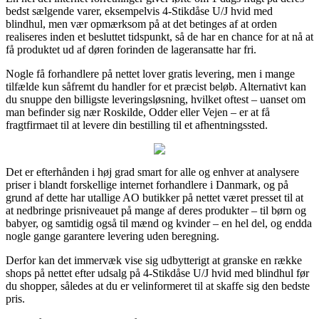
bedst sælgende varer, eksempelvis 4-Stikdåse U/J hvid med
blindhul, men vær opmærksom på at det betinges af at orden
realiseres inden et besluttet tidspunkt, så de har en chance for at nå at
få produktet ud af døren forinden de lageransatte har fri.
Nogle få forhandlere på nettet lover gratis levering, men i mange
tilfælde kun såfremt du handler for et præcist beløb. Alternativt kan
du snuppe den billigste leveringsløsning, hvilket oftest – uanset om
man befinder sig nær Roskilde, Odder eller Vejen – er at få
fragtfirmaet til at levere din bestilling til et afhentningssted.
Det er efterhånden i høj grad smart for alle og enhver at analysere
priser i blandt forskellige internet forhandlere i Danmark, og på
grund af dette har utallige AO butikker på nettet været presset til at
at nedbringe prisniveauet på mange af deres produkter – til børn og
babyer, og samtidig også til mænd og kvinder – en hel del, og endda
nogle gange garantere levering uden beregning.
Derfor kan det immervæk vise sig udbytterigt at granske en række
shops på nettet efter udsalg på 4-Stikdåse U/J hvid med blindhul før
du shopper, således at du er velinformeret til at skaffe sig den bedste
pris.