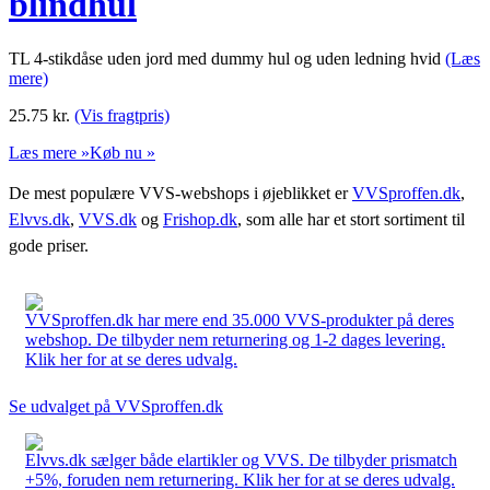
blindhul
TL 4-stikdåse uden jord med dummy hul og uden ledning hvid
(Læs
mere)
25.75
kr.
(Vis fragtpris)
Læs mere »
Køb nu »
De mest populære VVS-webshops i øjeblikket er
VVSproffen.dk
,
Elvvs.dk
,
VVS.dk
og
Frishop.dk
, som alle har et stort sortiment til
gode priser.
VVSproffen.dk har mere end 35.000 VVS-produkter på deres
webshop. De tilbyder nem returnering og 1-2 dages levering.
Klik her for at se deres udvalg.
Se udvalget på VVSproffen.dk
Elvvs.dk sælger både elartikler og VVS. De tilbyder prismatch
+5%, foruden nem returnering. Klik her for at se deres udvalg.