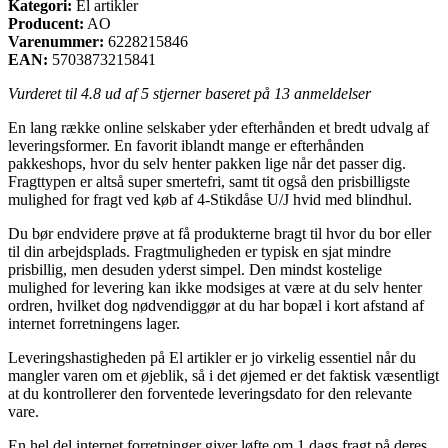
Kategori:
El artikler
Producent:
AO
Varenummer:
6228215846
EAN:
5703873215841
Vurderet til
4.8
ud af 5 stjerner baseret på
13
anmeldelser
En lang række online selskaber yder efterhånden et bredt udvalg af
leveringsformer. En favorit iblandt mange er efterhånden
pakkeshops, hvor du selv henter pakken lige når det passer dig.
Fragttypen er altså super smertefri, samt tit også den prisbilligste
mulighed for fragt ved køb af 4-Stikdåse U/J hvid med blindhul.
Du bør endvidere prøve at få produkterne bragt til hvor du bor eller
til din arbejdsplads. Fragtmuligheden er typisk en sjat mindre
prisbillig, men desuden yderst simpel. Den mindst kostelige
mulighed for levering kan ikke modsiges at være at du selv henter
ordren, hvilket dog nødvendiggør at du har bopæl i kort afstand af
internet forretningens lager.
Leveringshastigheden på El artikler er jo virkelig essentiel når du
mangler varen om et øjeblik, så i det øjemed er det faktisk væsentligt
at du kontrollerer den forventede leveringsdato for den relevante
vare.
En hel del internet forretninger giver løfte om 1 dags fragt på deres