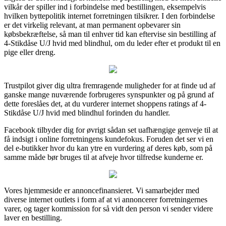
vilkår der spiller ind i forbindelse med bestillingen, eksempelvis
hvilken byttepolitik internet forretningen tilsikrer. I den forbindelse
er det virkelig relevant, at man permanent opbevarer sin
købsbekræftelse, så man til enhver tid kan eftervise sin bestilling af
4-Stikdåse U/J hvid med blindhul, om du leder efter et produkt til en
pige eller dreng.
Trustpilot giver dig ultra fremragende muligheder for at finde ud af
ganske mange nuværende forbrugeres synspunkter og på grund af
dette foreslåes det, at du vurderer internet shoppens ratings af 4-
Stikdåse U/J hvid med blindhul forinden du handler.
Facebook tilbyder dig for øvrigt sådan set uafhængige genveje til at
få indsigt i online forretningens kundefokus. Foruden det ser vi en
del e-butikker hvor du kan ytre en vurdering af deres køb, som på
samme måde bør bruges til at afveje hvor tilfredse kunderne er.
Vores hjemmeside er annoncefinansieret. Vi samarbejder med
diverse internet outlets i form af at vi annoncerer forretningernes
varer, og tager kommission for så vidt den person vi sender videre
laver en bestilling.