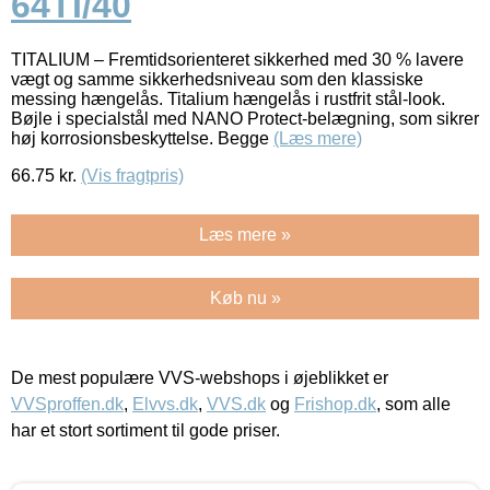
64TI/40
TITALIUM – Fremtidsorienteret sikkerhed med 30 % lavere
vægt og samme sikkerhedsniveau som den klassiske
messing hængelås. Titalium hængelås i rustfrit stål-look.
Bøjle i specialstål med NANO Protect-belægning, som sikrer
høj korrosionsbeskyttelse. Begge
(Læs mere)
66.75
kr.
(Vis fragtpris)
Læs mere »
Køb nu »
De mest populære VVS-webshops i øjeblikket er
VVSproffen.dk
,
Elvvs.dk
,
VVS.dk
og
Frishop.dk
, som alle
har et stort sortiment til gode priser.