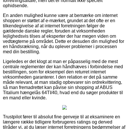
forretningsaftale, men det er normalt ikke specielt
ophidsende.
En anden mulighed kunne være at bemærke om internet
shoppen er støttet af e-mærket, grundet at det ofte er en
tilkendegivelse af at internet forretningen følger de
gældende danske regler, foruden at virksomheden
lejlighedsvis tilses af eksperter der har megen viden om
vedtægterne på området. Dette er desuden din mulighed for
en håndsrækning, når du oplever problemer i processen
med din bestilling.
Ligeledes er det klogt at man er påpasselig med de mest
centrale reglementer der kan håndhæves i forbindelse med
bestillingen, som for eksempel den returret internet
virksomheden garanterer. I den relation er det på samme
måde relevant, at man stadig opbevarer sin ordrekvittering,
så man fremadrettet kan påvise sin shopping af ABUS
Titalium hængelås 64TI/40, hvad end du søger produkter til
en mand eller kvinde.
Trustpilot fører til absolut fine genveje til at eksaminere en
længere række tidligere forbrugeres ratings og derved
tilråder vi, at du læser internet forretningens bedømmelser af