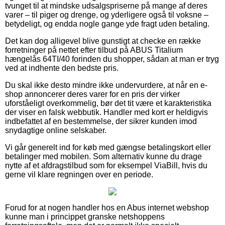
tvunget til at mindske udsalgspriserne på mange af deres
varer – til piger og drenge, og yderligere også til voksne –
betydeligt, og endda nogle gange yde fragt uden betaling.
Det kan dog alligevel blive gunstigt at checke en række
forretninger på nettet efter tilbud på ABUS Titalium
hængelås 64TI/40 forinden du shopper, sådan at man er tryg
ved at indhente den bedste pris.
Du skal ikke desto mindre ikke undervurdere, at når en e-
shop annoncerer deres varer for en pris der virker
uforståeligt overkommelig, bør det tit være et karakteristika
der viser en falsk webbutik. Handler med kort er heldigvis
indbefattet af en bestemmelse, der sikrer kunden imod
snydagtige online selskaber.
Vi går generelt ind for køb med gængse betalingskort eller
betalinger med mobilen. Som alternativ kunne du drage
nytte af et afdragstilbud som for eksempel ViaBill, hvis du
gerne vil klare regningen over en periode.
Forud for at nogen handler hos en Abus internet webshop
kunne man i princippet granske netshoppens