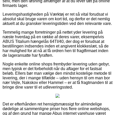
selv, men den løsning afhænger af at du lever tæt på online
firmaets lager.
Leveringshastigheden på Værktøj er ret så vital forudsat vi
absolut skal bruge varen om kort tid, og derfor er det nemlig
aktuelt at du gransker leveringstiden ved den relevante vare.
Temmelig mange forretninger på nettet yder levering på
næste hverdag på en række af deres varer, eksempelvis
ABUS Titalium hængelås 64TI/40, der dog er forudsat at
bestillingen indsendes inden et angivent klokkeslæt, så de
har mulighed for at nå at få ordren hen til fragtfirmaet inden
de lageransatte har fyraften.
Nogle enkelte online shops frembyder levering uden gebyr,
men typisk er det forbeholdt når du aftager for et fastsat
beløb. Ellers bør man vælge den mindst kostelige metode til
levering, der i mange tilfælde – uden hensyn til om man bor
nær Vejle, Nakskov eller Hammel – er at få fragtmanden til at
bringe dine varer til et udleveringssted.
Det er efterhånden ret hensigtsmæssigt for almindelige
dødelige at sammenligne priser hos flere online webshops,
og af den grund har mange Abus internet varehuse været