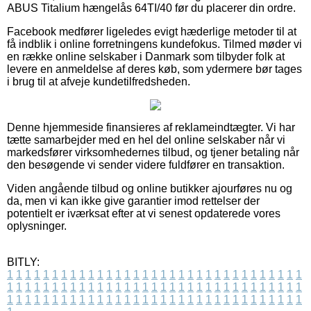
ABUS Titalium hængelås 64TI/40 før du placerer din ordre.
Facebook medfører ligeledes evigt hæderlige metoder til at
få indblik i online forretningens kundefokus. Tilmed møder vi
en række online selskaber i Danmark som tilbyder folk at
levere en anmeldelse af deres køb, som ydermere bør tages
i brug til at afveje kundetilfredsheden.
Denne hjemmeside finansieres af reklameindtægter. Vi har
tætte samarbejder med en hel del online selskaber når vi
markedsfører virksomhedernes tilbud, og tjener betaling når
den besøgende vi sender videre fuldfører en transaktion.
Viden angående tilbud og online butikker ajourføres nu og
da, men vi kan ikke give garantier imod rettelser der
potentielt er iværksat efter at vi senest opdaterede vores
oplysninger.
BITLY:
1
1
1
1
1
1
1
1
1
1
1
1
1
1
1
1
1
1
1
1
1
1
1
1
1
1
1
1
1
1
1
1
1
1
1
1
1
1
1
1
1
1
1
1
1
1
1
1
1
1
1
1
1
1
1
1
1
1
1
1
1
1
1
1
1
1
1
1
1
1
1
1
1
1
1
1
1
1
1
1
1
1
1
1
1
1
1
1
1
1
1
1
1
1
1
1
1
1
1