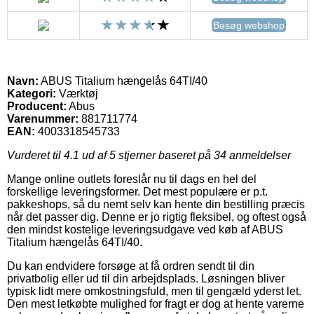
Besøg webshop
Navn:
ABUS Titalium hængelås 64TI/40
Kategori:
Værktøj
Producent:
Abus
Varenummer:
881711774
EAN:
4003318545733
Vurderet til
4.1
ud af 5 stjerner baseret på
34
anmeldelser
Mange online outlets foreslår nu til dags en hel del
forskellige leveringsformer. Det mest populære er p.t.
pakkeshops, så du nemt selv kan hente din bestilling præcis
når det passer dig. Denne er jo rigtig fleksibel, og oftest også
den mindst kostelige leveringsudgave ved køb af ABUS
Titalium hængelås 64TI/40.
Du kan endvidere forsøge at få ordren sendt til din
privatbolig eller ud til din arbejdsplads. Løsningen bliver
typisk lidt mere omkostningsfuld, men til gengæld yderst let.
Den mest letkøbte mulighed for fragt er dog at hente varerne