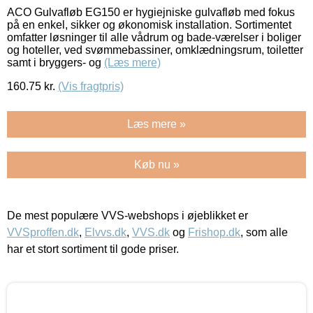
ACO Gulvafløb EG150 er hygiejniske gulvafløb med fokus
på en enkel, sikker og økonomisk installation. Sortimentet
omfatter løsninger til alle vådrum og bade-værelser i boliger
og hoteller, ved svømmebassiner, omklædningsrum, toiletter
samt i bryggers- og
(Læs mere)
160.75
kr.
(Vis fragtpris)
Læs mere »
Køb nu »
De mest populære VVS-webshops i øjeblikket er
VVSproffen.dk
,
Elvvs.dk
,
VVS.dk
og
Frishop.dk
, som alle
har et stort sortiment til gode priser.