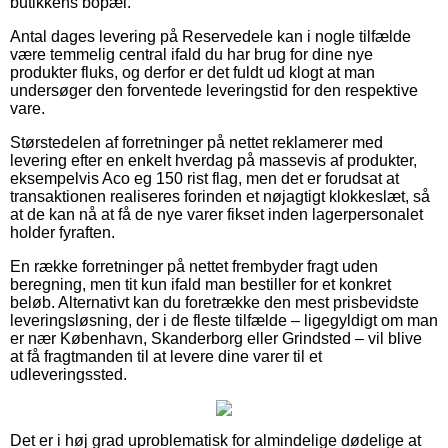
butikkens bopæl.
Antal dages levering på Reservedele kan i nogle tilfælde
være temmelig central ifald du har brug for dine nye
produkter fluks, og derfor er det fuldt ud klogt at man
undersøger den forventede leveringstid for den respektive
vare.
Størstedelen af forretninger på nettet reklamerer med
levering efter en enkelt hverdag på massevis af produkter,
eksempelvis Aco eg 150 rist flag, men det er forudsat at
transaktionen realiseres forinden et nøjagtigt klokkeslæt, så
at de kan nå at få de nye varer fikset inden lagerpersonalet
holder fyraften.
En række forretninger på nettet frembyder fragt uden
beregning, men tit kun ifald man bestiller for et konkret
beløb. Alternativt kan du foretrække den mest prisbevidste
leveringsløsning, der i de fleste tilfælde – ligegyldigt om man
er nær København, Skanderborg eller Grindsted – vil blive
at få fragtmanden til at levere dine varer til et
udleveringssted.
Det er i høj grad uproblematisk for almindelige dødelige at