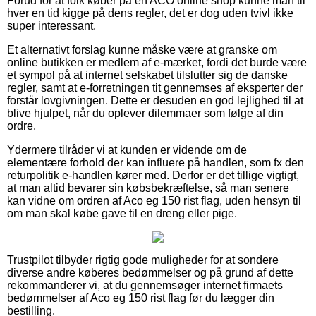
Forud for at folk køber på en ACO online shop kunne man til
hver en tid kigge på dens regler, det er dog uden tvivl ikke
super interessant.
Et alternativt forslag kunne måske være at granske om
online butikken er medlem af e-mærket, fordi det burde være
et sympol på at internet selskabet tilslutter sig de danske
regler, samt at e-forretningen tit gennemses af eksperter der
forstår lovgivningen. Dette er desuden en god lejlighed til at
blive hjulpet, når du oplever dilemmaer som følge af din
ordre.
Ydermere tilråder vi at kunden er vidende om de
elementære forhold der kan influere på handlen, som fx den
returpolitik e-handlen kører med. Derfor er det tillige vigtigt,
at man altid bevarer sin købsbekræftelse, så man senere
kan vidne om ordren af Aco eg 150 rist flag, uden hensyn til
om man skal købe gave til en dreng eller pige.
Trustpilot tilbyder rigtig gode muligheder for at sondere
diverse andre køberes bedømmelser og på grund af dette
rekommanderer vi, at du gennemsøger internet firmaets
bedømmelser af Aco eg 150 rist flag før du lægger din
bestilling.