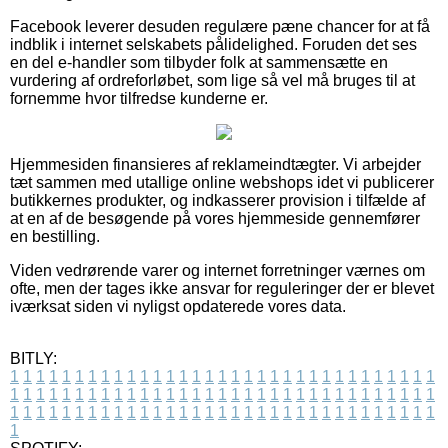
Facebook leverer desuden regulære pæne chancer for at få
indblik i internet selskabets pålidelighed. Foruden det ses
en del e-handler som tilbyder folk at sammensætte en
vurdering af ordreforløbet, som lige så vel må bruges til at
fornemme hvor tilfredse kunderne er.
Hjemmesiden finansieres af reklameindtægter. Vi arbejder
tæt sammen med utallige online webshops idet vi publicerer
butikkernes produkter, og indkasserer provision i tilfælde af
at en af de besøgende på vores hjemmeside gennemfører
en bestilling.
Viden vedrørende varer og internet forretninger værnes om
ofte, men der tages ikke ansvar for reguleringer der er blevet
iværksat siden vi nyligst opdaterede vores data.
BITLY:
1
1
1
1
1
1
1
1
1
1
1
1
1
1
1
1
1
1
1
1
1
1
1
1
1
1
1
1
1
1
1
1
1
1
1
1
1
1
1
1
1
1
1
1
1
1
1
1
1
1
1
1
1
1
1
1
1
1
1
1
1
1
1
1
1
1
1
1
1
1
1
1
1
1
1
1
1
1
1
1
1
1
1
1
1
1
1
1
1
1
1
1
1
1
1
1
1
1
1
1