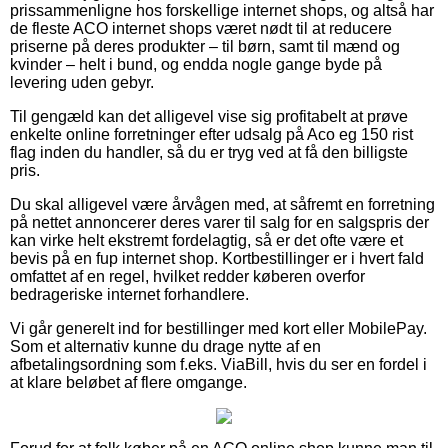
prissammenligne hos forskellige internet shops, og altså har
de fleste ACO internet shops været nødt til at reducere
priserne på deres produkter – til børn, samt til mænd og
kvinder – helt i bund, og endda nogle gange byde på
levering uden gebyr.
Til gengæld kan det alligevel vise sig profitabelt at prøve
enkelte online forretninger efter udsalg på Aco eg 150 rist
flag inden du handler, så du er tryg ved at få den billigste
pris.
Du skal alligevel være årvågen med, at såfremt en forretning
på nettet annoncerer deres varer til salg for en salgspris der
kan virke helt ekstremt fordelagtig, så er det ofte være et
bevis på en fup internet shop. Kortbestillinger er i hvert fald
omfattet af en regel, hvilket redder køberen overfor
bedrageriske internet forhandlere.
Vi går generelt ind for bestillinger med kort eller MobilePay.
Som et alternativ kunne du drage nytte af en
afbetalingsordning som f.eks. ViaBill, hvis du ser en fordel i
at klare beløbet af flere omgange.