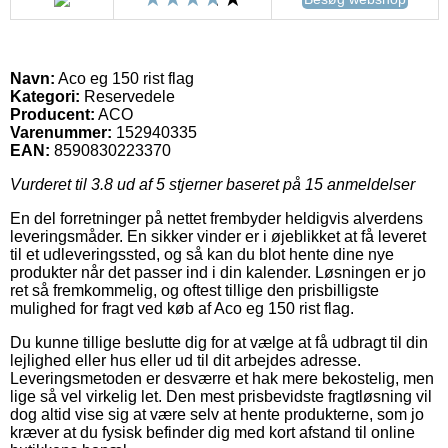
Navn:
Aco eg 150 rist flag
Kategori:
Reservedele
Producent:
ACO
Varenummer:
152940335
EAN:
8590830223370
Vurderet til
3.8
ud af 5 stjerner baseret på
15
anmeldelser
En del forretninger på nettet frembyder heldigvis alverdens
leveringsmåder. En sikker vinder er i øjeblikket at få leveret
til et udleveringssted, og så kan du blot hente dine nye
produkter når det passer ind i din kalender. Løsningen er jo
ret så fremkommelig, og oftest tillige den prisbilligste
mulighed for fragt ved køb af Aco eg 150 rist flag.
Du kunne tillige beslutte dig for at vælge at få udbragt til din
lejlighed eller hus eller ud til dit arbejdes adresse.
Leveringsmetoden er desværre et hak mere bekostelig, men
lige så vel virkelig let. Den mest prisbevidste fragtløsning vil
dog altid vise sig at være selv at hente produkterne, som jo
kræver at du fysisk befinder dig med kort afstand til online