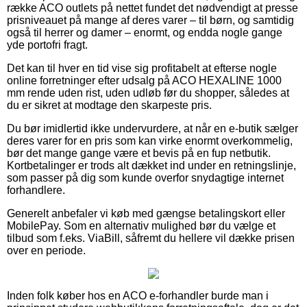
række ACO outlets på nettet fundet det nødvendigt at presse
prisniveauet på mange af deres varer – til børn, og samtidig
også til herrer og damer – enormt, og endda nogle gange
yde portofri fragt.
Det kan til hver en tid vise sig profitabelt at efterse nogle
online forretninger efter udsalg på ACO HEXALINE 1000
mm rende uden rist, uden udløb før du shopper, således at
du er sikret at modtage den skarpeste pris.
Du bør imidlertid ikke undervurdere, at når en e-butik sælger
deres varer for en pris som kan virke enormt overkommelig,
bør det mange gange være et bevis på en fup netbutik.
Kortbetalinger er trods alt dækket ind under en retningslinje,
som passer på dig som kunde overfor snydagtige internet
forhandlere.
Generelt anbefaler vi køb med gængse betalingskort eller
MobilePay. Som en alternativ mulighed bør du vælge et
tilbud som f.eks. ViaBill, såfremt du hellere vil dække prisen
over en periode.
Inden folk køber hos en ACO e-forhandler burde man i