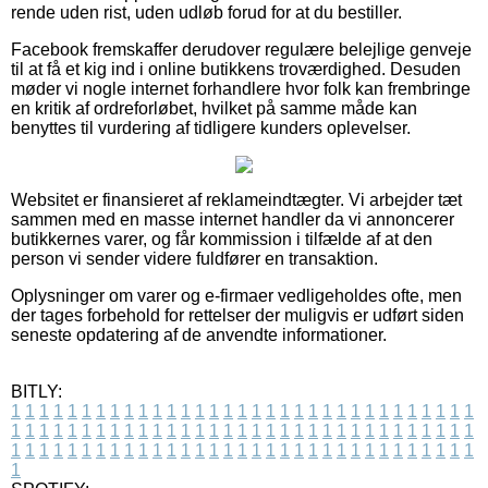
rende uden rist, uden udløb forud for at du bestiller.
Facebook fremskaffer derudover regulære belejlige genveje
til at få et kig ind i online butikkens troværdighed. Desuden
møder vi nogle internet forhandlere hvor folk kan frembringe
en kritik af ordreforløbet, hvilket på samme måde kan
benyttes til vurdering af tidligere kunders oplevelser.
Websitet er finansieret af reklameindtægter. Vi arbejder tæt
sammen med en masse internet handler da vi annoncerer
butikkernes varer, og får kommission i tilfælde af at den
person vi sender videre fuldfører en transaktion.
Oplysninger om varer og e-firmaer vedligeholdes ofte, men
der tages forbehold for rettelser der muligvis er udført siden
seneste opdatering af de anvendte informationer.
BITLY:
1
1
1
1
1
1
1
1
1
1
1
1
1
1
1
1
1
1
1
1
1
1
1
1
1
1
1
1
1
1
1
1
1
1
1
1
1
1
1
1
1
1
1
1
1
1
1
1
1
1
1
1
1
1
1
1
1
1
1
1
1
1
1
1
1
1
1
1
1
1
1
1
1
1
1
1
1
1
1
1
1
1
1
1
1
1
1
1
1
1
1
1
1
1
1
1
1
1
1
1