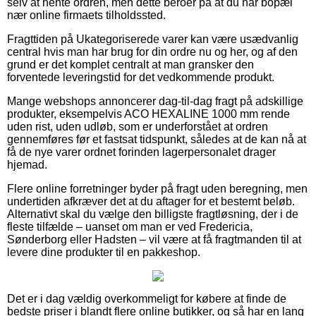
selv at hente ordren, men dette beroer på at du har bopæl
nær online firmaets tilholdssted.
Fragttiden på Ukategoriserede varer kan være usædvanlig
central hvis man har brug for din ordre nu og her, og af den
grund er det komplet centralt at man gransker den
forventede leveringstid for det vedkommende produkt.
Mange webshops annoncerer dag-til-dag fragt på adskillige
produkter, eksempelvis ACO HEXALINE 1000 mm rende
uden rist, uden udløb, som er underforstået at ordren
gennemføres før et fastsat tidspunkt, således at de kan nå at
få de nye varer ordnet forinden lagerpersonalet drager
hjemad.
Flere online forretninger byder på fragt uden beregning, men
undertiden afkræver det at du aftager for et bestemt beløb.
Alternativt skal du vælge den billigste fragtløsning, der i de
fleste tilfælde – uanset om man er ved Fredericia,
Sønderborg eller Hadsten – vil være at få fragtmanden til at
levere dine produkter til en pakkeshop.
Det er i dag vældig overkommeligt for købere at finde de
bedste priser i blandt flere online butikker, og så har en lang