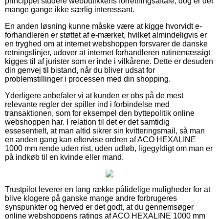
princippet studere webbutikkens forretningsaftale, dog er det
mange gange ikke særlig interessant.
En anden løsning kunne måske være at kigge hvorvidt e-
forhandleren er støttet af e-mærket, hvilket almindeligvis er
en tryghed om at internet webshoppen forsvarer de danske
retningslinjer, udover at internet forhandleren rutinemæssigt
kigges til af jurister som er inde i vilkårene. Dette er desuden
din genvej til bistand, når du bliver udsat for
problemstillinger i processen med din shopping.
Yderligere anbefaler vi at kunden er obs på de mest
relevante regler der spiller ind i forbindelse med
transaktionen, som for eksempel den byttepolitik online
webshoppen har. I relation til det er det samtidig
essesentielt, at man altid sikrer sin kvitteringsmail, så man
en anden gang kan eftervise ordren af ACO HEXALINE
1000 mm rende uden rist, uden udløb, ligegyldigt om man er
på indkøb til en kvinde eller mand.
Trustpilot leverer en lang række pålidelige muligheder for at
blive klogere på ganske mange andre forbrugeres
synspunkter og herved er det godt, at du gennemsøger
online webshoppens ratings af ACO HEXALINE 1000 mm