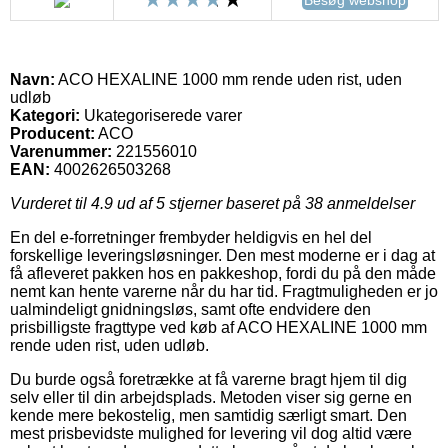
Navn:
ACO HEXALINE 1000 mm rende uden rist, uden
udløb
Kategori:
Ukategoriserede varer
Producent:
ACO
Varenummer:
221556010
EAN:
4002626503268
Vurderet til
4.9
ud af 5 stjerner baseret på
38
anmeldelser
En del e-forretninger frembyder heldigvis en hel del
forskellige leveringsløsninger. Den mest moderne er i dag at
få afleveret pakken hos en pakkeshop, fordi du på den måde
nemt kan hente varerne når du har tid. Fragtmuligheden er jo
ualmindeligt gnidningsløs, samt ofte endvidere den
prisbilligste fragttype ved køb af ACO HEXALINE 1000 mm
rende uden rist, uden udløb.
Du burde også foretrække at få varerne bragt hjem til dig
selv eller til din arbejdsplads. Metoden viser sig gerne en
kende mere bekostelig, men samtidig særligt smart. Den
mest prisbevidste mulighed for levering vil dog altid være