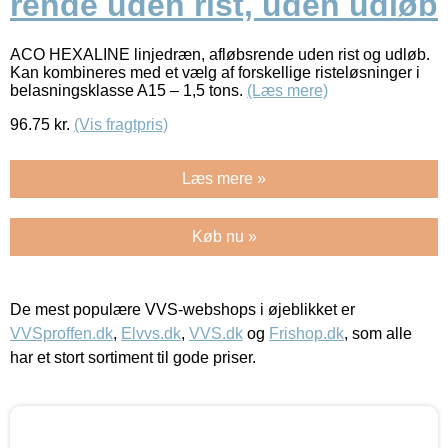
rende uden rist, uden udløb
ACO HEXALINE linjedræn, afløbsrende uden rist og udløb.
Kan kombineres med et vælg af forskellige risteløsninger i
belasningsklasse A15 – 1,5 tons.
(Læs mere)
96.75
kr.
(Vis fragtpris)
Læs mere »
Køb nu »
De mest populære VVS-webshops i øjeblikket er
VVSproffen.dk
,
Elvvs.dk
,
VVS.dk
og
Frishop.dk
, som alle
har et stort sortiment til gode priser.