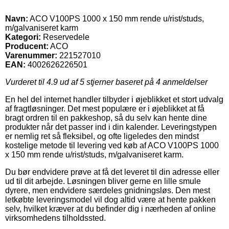
Navn:
ACO V100PS 1000 x 150 mm rende u/rist/studs,
m/galvaniseret karm
Kategori:
Reservedele
Producent:
ACO
Varenummer:
221527010
EAN:
4002626226501
Vurderet til
4.9
ud af 5 stjerner baseret på
4
anmeldelser
En hel del internet handler tilbyder i øjeblikket et stort udvalg
af fragtløsninger. Det mest populære er i øjeblikket at få
bragt ordren til en pakkeshop, så du selv kan hente dine
produkter når det passer ind i din kalender. Leveringstypen
er nemlig ret så fleksibel, og ofte ligeledes den mindst
kostelige metode til levering ved køb af ACO V100PS 1000
x 150 mm rende u/rist/studs, m/galvaniseret karm.
Du bør endvidere prøve at få det leveret til din adresse eller
ud til dit arbejde. Løsningen bliver gerne en lille smule
dyrere, men endvidere særdeles gnidningsløs. Den mest
letkøbte leveringsmodel vil dog altid være at hente pakken
selv, hvilket kræver at du befinder dig i nærheden af online
virksomhedens tilholdssted.