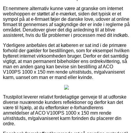
Et nemmere alternativ kunne være at granske om internet
webshoppen er støttet af e-mærket, siden det typisk er et
sympol på at e-firmaet føjer de danske love, udover at online
firmaet tit gennemses af sagkyndige der er inde i reglerne på
området. Derudover giver det dig anledning til at blive
assisteret, hvis du får problemer i processen med dit indkøb.
Yderligere anbefales det at køberen er sat ind i de primære
forhold der gælder for bestillingen, som for eksempel hvilken
bytteret internet virksomheden bruger. Derfor er det samtidig
vigtigt, at man permanent bibeholder ens ordrekvittering, så
man en anden gang kan bevise sin bestilling af ACO
V100PS 1000 x 150 mm rende u/rist/studs, m/galvaniseret
karm, uanset om man er mand eller kvinde.
Trustpilot leverer relativt fordelagtige genveje til at udforske
diverse nuværende kunders reflektioner og derfor kan det
være til hjælp, at du efterforsker e-forhandlerens
anmeldelser af ACO V100PS 1000 x 150 mm rende
u/rist/studs, m/galvaniseret karm forinden du placerer din
ordre.