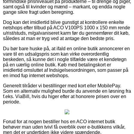
formindske prisniveauet på produkterne – til drenge og piger,
samt også til kvinder og mænd – markant, og endda nogle
gange sikre fragt uden beregning.
Dog kan det imidlertid blive gunstigt at kontrollere enkelte
netshops efter tilbud på ACO V100PS 1000 x 150 mm rende
u/rist/studs, m/galvaniseret karm før du gennemfører dit køb,
således at man er tryg ved at antage den bedste pris.
Du bør bare huske på, at ifald en online butik annoncerer en
vare til en udsalgspris som kan virke overordentlig
beskeden, så kunne det i nogle tilfælde være et kendetegn
på en uærlig online butik. Køb med betalingskort er
imidlertid omsluttet af Indsigelsesordningen, som passer på
en imod fup internet webshops.
Generelt tilråder vi bestillinger med kort eller MobilePay.
Som en alternativ mulighed burde du anvende en løsning fra
f.eks. ViaBill, hvis du higer efter at honorere prisen over en
periode.
Forud for at nogen bestiller hos en ACO internet butik
behøver man uden tvivl få overblik over e-butikkens vilkår,
men det er undertiden ikke videre spændende.