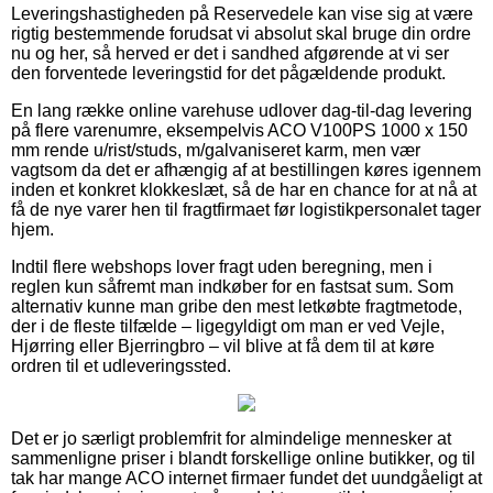
Leveringshastigheden på Reservedele kan vise sig at være
rigtig bestemmende forudsat vi absolut skal bruge din ordre
nu og her, så herved er det i sandhed afgørende at vi ser
den forventede leveringstid for det pågældende produkt.
En lang række online varehuse udlover dag-til-dag levering
på flere varenumre, eksempelvis ACO V100PS 1000 x 150
mm rende u/rist/studs, m/galvaniseret karm, men vær
vagtsom da det er afhængig af at bestillingen køres igennem
inden et konkret klokkeslæt, så de har en chance for at nå at
få de nye varer hen til fragtfirmaet før logistikpersonalet tager
hjem.
Indtil flere webshops lover fragt uden beregning, men i
reglen kun såfremt man indkøber for en fastsat sum. Som
alternativ kunne man gribe den mest letkøbte fragtmetode,
der i de fleste tilfælde – ligegyldigt om man er ved Vejle,
Hjørring eller Bjerringbro – vil blive at få dem til at køre
ordren til et udleveringssted.
Det er jo særligt problemfrit for almindelige mennesker at
sammenligne priser i blandt forskellige online butikker, og til
tak har mange ACO internet firmaer fundet det uundgåeligt at