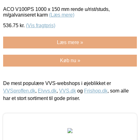
ACO V100PS 1000 x 150 mm rende u/rist/studs,
m/galvaniseret karm
(Læs mere)
536.75
kr.
(Vis fragtpris)
Læs mere »
Køb nu »
De mest populære VVS-webshops i øjeblikket er
VVSproffen.dk
,
Elvvs.dk
,
VVS.dk
og
Frishop.dk
, som alle
har et stort sortiment til gode priser.