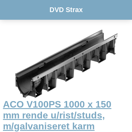
DVD Strax
ACO V100PS 1000 x 150
mm rende u/rist/studs,
m/galvaniseret karm