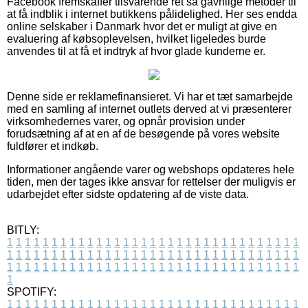
Facebook fremskaffer tilsvarende ret så gavnlige metoder til
at få indblik i internet butikkens pålidelighed. Her ses endda
online selskaber i Danmark hvor det er muligt at give en
evaluering af købsoplevelsen, hvilket ligeledes burde
anvendes til at få et indtryk af hvor glade kunderne er.
Denne side er reklamefinansieret. Vi har et tæt samarbejde
med en samling af internet outlets derved at vi præsenterer
virksomhedernes varer, og opnår provision under
forudsætning af at en af de besøgende på vores website
fuldfører et indkøb.
Informationer angående varer og webshops opdateres hele
tiden, men der tages ikke ansvar for rettelser der muligvis er
udarbejdet efter sidste opdatering af de viste data.
BITLY:
1
1
1
1
1
1
1
1
1
1
1
1
1
1
1
1
1
1
1
1
1
1
1
1
1
1
1
1
1
1
1
1
1
1
1
1
1
1
1
1
1
1
1
1
1
1
1
1
1
1
1
1
1
1
1
1
1
1
1
1
1
1
1
1
1
1
1
1
1
1
1
1
1
1
1
1
1
1
1
1
1
1
1
1
1
1
1
1
1
1
1
1
1
1
1
1
1
1
1
1
SPOTIFY:
1
1
1
1
1
1
1
1
1
1
1
1
1
1
1
1
1
1
1
1
1
1
1
1
1
1
1
1
1
1
1
1
1