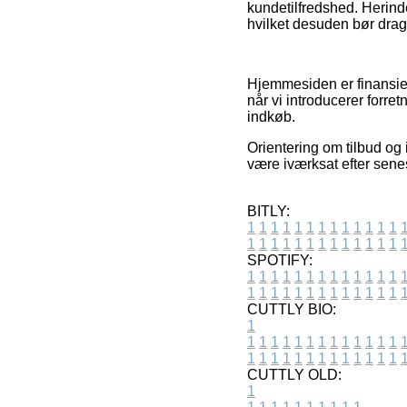
kundetilfredshed. Herinde
hvilket desuden bør drages
Hjemmesiden er finansier
når vi introducerer forre
indkøb.
Orientering om tilbud og i
være iværksat efter sene
BITLY:
1
1
1
1
1
1
1
1
1
1
1
1
1
1
1
1
1
1
1
1
1
1
1
1
1
1
SPOTIFY:
1
1
1
1
1
1
1
1
1
1
1
1
1
1
1
1
1
1
1
1
1
1
1
1
1
1
CUTTLY BIO:
1
1
1
1
1
1
1
1
1
1
1
1
1
1
1
1
1
1
1
1
1
1
1
1
1
1
1
CUTTLY OLD:
1