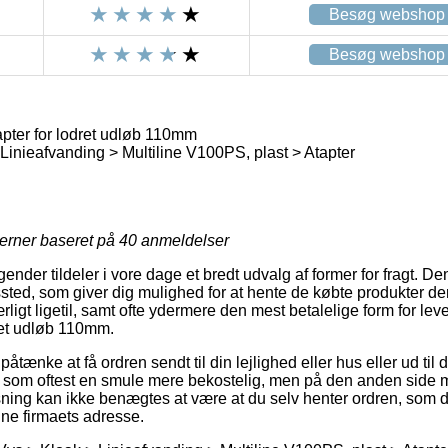
Besøg webshop
Besøg webshop
er for lodret udløb 110mm
Linieafvanding > Multiline V100PS, plast > Atapter
jerner baseret på
40
anmeldelser
gender tildeler i vore dage et bredt udvalg af former for fragt. De
gssted, som giver dig mulighed for at hente de købte produkter d
ligt ligetil, samt ofte ydermere den mest betalelige form for le
et udløb 110mm.
nke at få ordren sendt til din lejlighed eller hus eller ud til 
 som oftest en smule mere bekostelig, men på den anden side
sning kan ikke benægtes at være at du selv henter ordren, som
ne firmaets adresse.