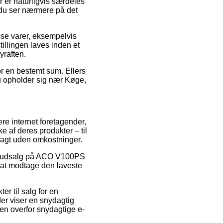
 er naturligvis særdeles
t du ser nærmere på det
sse varer, eksempelvis
llingen laves inden et
yraften.
or en bestemt sum. Ellers
du opholder sig nær Køge,
ere internet foretagender,
 af deres produkter – til
fragt uden omkostninger.
ter udsalg på ACO V100PS
 at modtage den laveste
er til salg for en
der viser en snydagtig
den overfor snydagtige e-