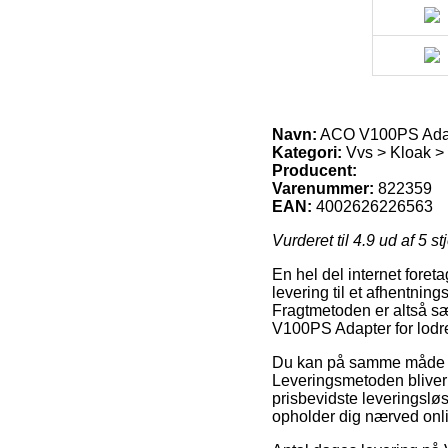
Navn:
ACO V100PS Adapt
Kategori:
Vvs > Kloak > 
Producent:
Varenummer:
822359
EAN:
4002626226563
Vurderet til
4.9
ud af 5 st
En hel del internet foreta
levering til et afhentnin
Fragtmetoden er altså sær
V100PS Adapter for lodr
Du kan på samme måde påtæ
Leveringsmetoden bliver
prisbevidste leveringslø
opholder dig nærved onli