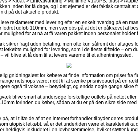
Vvs > Kloak > Linieafvanding > Multiline V100PS, plast > Atapter
ken inden for få dage, og i det øjemed er det faktisk centralt a
nkt på det aktuelle produkt.
ndlere reklamerer med levering efter en enkelt hverdag på en ma
odret udløb 110mm, men vær obs på at det er påkrævet at besti
ar mulighed for at nå at få varen pakket inden personalet holder f
k sikrer fragt uden betaling, men ofte kun såfremt der aftages f
 letkøbte mulighed for levering, som i de fleste tilfælde – om 
vil blive at få dem til at levere varerne til et afhentningssted.
ig gnidningsløst for købere at finde information om priser fra fl
 mange netshops været nødt til at sænke prisniveauet på en række
igere også til voksne – betydeligt, og endda nogle gange sikre 
igvæk blive smart at undersøge forskellige outlets på nettet ef
 110mm forinden du køber, sådan at du er på den sikre side med
på, at i tilfælde af at en internet forhandler tilbyder deres produkt
om utopisk letkøbt, så er det undertiden være et karakteristika 
 er heldigvis inkluderet i en lovbestemmelse, hvilket støtter kun