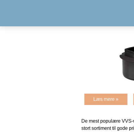
Læs mere »
De mest populære VVS-w
stort sortiment til gode pr