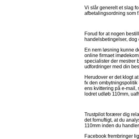
Vi slår generelt et slag 
afbetalingsordning som f.
Forud for at nogen best
handelsbetingelser, dog e
En nem løsning kunne der
online firmaet imødekomm
specialister der mestrer 
udfordringer med din best
Herudover er det klogt at
fx den ombytningspolitik e
ens kvittering på e-mail
lodret udløb 110mm, uafh
Trustpilot forærer dig rel
det fornuftigt, at du an
110mm inden du handler
Facebook frembringer lig