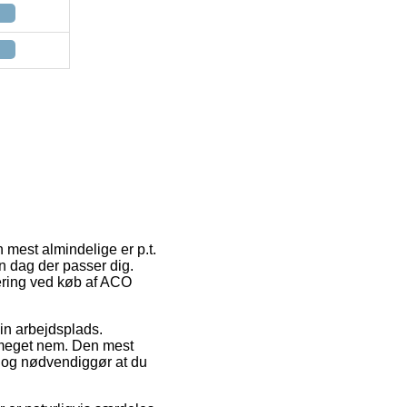
n mest almindelige er p.t.
en dag der passer dig.
vering ved køb af ACO
din arbejdsplads.
 meget nem. Den mest
 dog nødvendiggør at du