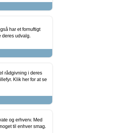
så har et fornuftigt
se deres udvalg.
el rådgivning i deres
efyr. Klik her for at se
ivate og erhverv. Med
noget til enhver smag.