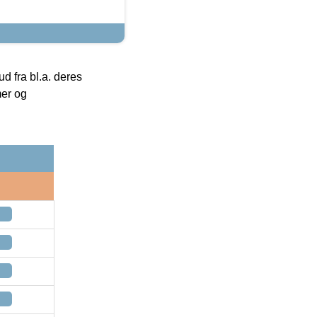
 fra bl.a. deres
mer og