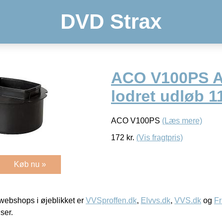
DVD Strax
ACO V100PS Ad
lodret udløb 
ACO V100PS
(Læs mere)
172
kr.
(Vis fragtpris)
Køb nu »
ebshops i øjeblikket er
VVSproffen.dk
,
Elvvs.dk
,
VVS.dk
og
Fr
iser.