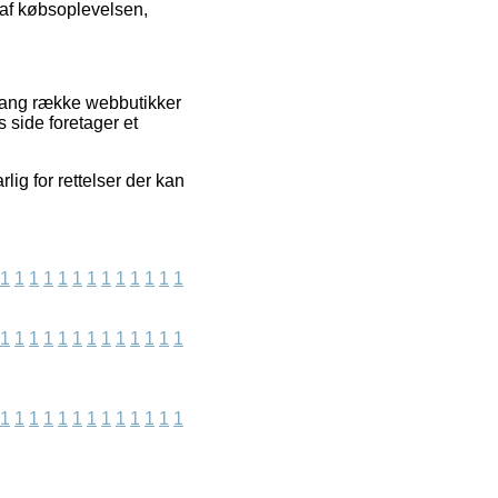
 af købsoplevelsen,
 lang række webbutikker
s side foretager et
rlig for rettelser der kan
1
1
1
1
1
1
1
1
1
1
1
1
1
1
1
1
1
1
1
1
1
1
1
1
1
1
1
1
1
1
1
1
1
1
1
1
1
1
1