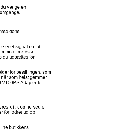
e du vælge en
e omgange.
nemse dens
e er et signal om at
em monitoreres af
is du udsættes for
lder for bestillingen, som
man når som helst gemmer
CO V100PS Adapter for
eres kritik og herved er
 for lodret udløb
line butikkens