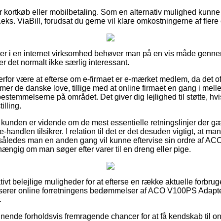
for kortkøb eller mobilbetaling. Som en alternativ mulighed kunn
eks. ViaBill, forudsat du gerne vil klare omkostningerne af fler
iller i en internet virksomhed behøver man på en vis måde gen
r det normalt ikke særlig interessant.
for være at efterse om e-firmaet er e-mærket medlem, da det oft
er de danske love, tillige med at online firmaet en gang i mell
bestemmelserne på området. Det giver dig lejlighed til støtte, hv
illing.
 kunden er vidende om de mest essentielle retningslinjer der gæ
-handlen tilsikrer. I relation til det er det desuden vigtigt, at 
, således man en anden gang vil kunne eftervise sin ordre af A
ængig om man søger efter varer til en dreng eller pige.
ativt belejlige muligheder for at efterse en række aktuelle forbrug
alyserer online forretningens bedømmelser af ACO V100PS Adapter
.
nende forholdsvis fremragende chancer for at få kendskab til on