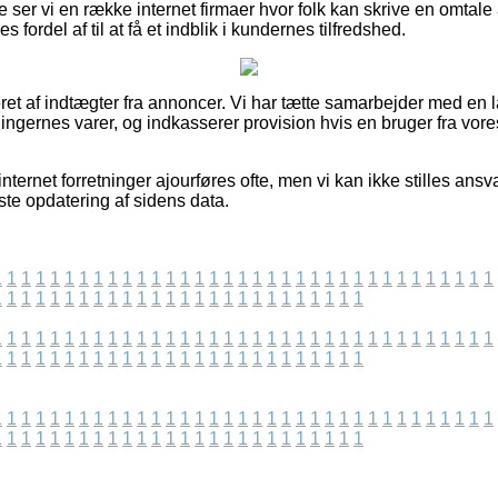
 ser vi en række internet firmaer hvor folk kan skrive en omtale
 fordel af til at få et indblik i kundernes tilfredshed.
et af indtægter fra annoncer. Vi har tætte samarbejder med en
tningernes varer, og indkasserer provision hvis en bruger fra vore
nternet forretninger ajourføres ofte, men vi kan ikke stilles ansva
ste opdatering af sidens data.
1
1
1
1
1
1
1
1
1
1
1
1
1
1
1
1
1
1
1
1
1
1
1
1
1
1
1
1
1
1
1
1
1
1
1
1
1
1
1
1
1
1
1
1
1
1
1
1
1
1
1
1
1
1
1
1
1
1
1
1
1
1
1
1
1
1
1
1
1
1
1
1
1
1
1
1
1
1
1
1
1
1
1
1
1
1
1
1
1
1
1
1
1
1
1
1
1
1
1
1
1
1
1
1
1
1
1
1
1
1
1
1
1
1
1
1
1
1
1
1
1
1
1
1
1
1
1
1
1
1
1
1
1
1
1
1
1
1
1
1
1
1
1
1
1
1
1
1
1
1
1
1
1
1
1
1
1
1
1
1
1
1
1
1
1
1
1
1
1
1
1
1
1
1
1
1
1
1
1
1
1
1
1