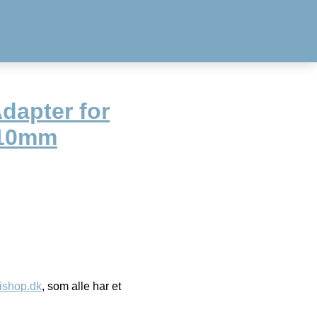
apter for
110mm
ishop.dk
, som alle har et