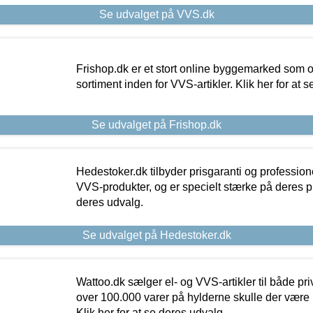
Se udvalget på VVS.dk
Frishop.dk er et stort online byggemarked som og
sortiment inden for VVS-artikler. Klik her for at 
Se udvalget på Frishop.dk
Hedestoker.dk tilbyder prisgaranti og profession
VVS-produkter, og er specielt stærke på deres pill
deres udvalg.
Se udvalget på Hedestoker.dk
Wattoo.dk sælger el- og VVS-artikler til både pr
over 100.000 varer på hylderne skulle der være 
Klik her for at se deres udvalg.