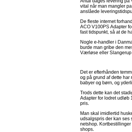
Antal dages levering på 
vital når man mangler pak
anslåede leveringstidspu
De fleste internet forha
ACO V100PS Adapter for l
fast tidspunkt, så at de h
Nogle e-handler i Danmar
burde man gribe den mest
Værløse eller Slangerup – 
Det er efterhånden temmel
og på grund af dette har
babyer og børn, og yderl
Trods dette kan det stad
Adapter for lodret udløb
pris.
Man skal imidlertid huske 
udsalgspris der kan ses s
netshop. Kortbestillinger
shops.