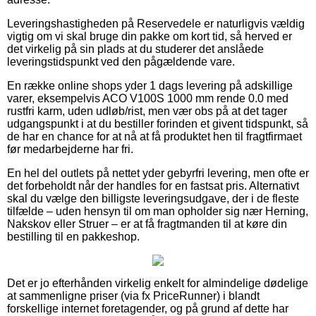
Leveringshastigheden på Reservedele er naturligvis vældig
vigtig om vi skal bruge din pakke om kort tid, så herved er
det virkelig på sin plads at du studerer det anslåede
leveringstidspunkt ved den pågældende vare.
En række online shops yder 1 dags levering på adskillige
varer, eksempelvis ACO V100S 1000 mm rende 0.0 med
rustfri karm, uden udløb/rist, men vær obs på at det tager
udgangspunkt i at du bestiller forinden et givent tidspunkt, så
de har en chance for at nå at få produktet hen til fragtfirmaet
før medarbejderne har fri.
En hel del outlets på nettet yder gebyrfri levering, men ofte er
det forbeholdt når der handles for en fastsat pris. Alternativt
skal du vælge den billigste leveringsudgave, der i de fleste
tilfælde – uden hensyn til om man opholder sig nær Herning,
Nakskov eller Struer – er at få fragtmanden til at køre din
bestilling til en pakkeshop.
Det er jo efterhånden virkelig enkelt for almindelige dødelige
at sammenligne priser (via fx PriceRunner) i blandt
forskellige internet foretagender, og på grund af dette har