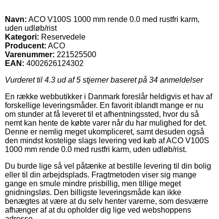
Navn:
ACO V100S 1000 mm rende 0.0 med rustfri karm,
uden udløb/rist
Kategori:
Reservedele
Producent:
ACO
Varenummer:
221525500
EAN:
4002626124302
Vurderet til
4.3
ud af 5 stjerner baseret på
34
anmeldelser
En række webbutikker i Danmark foreslår heldigvis et hav af
forskellige leveringsmåder. En favorit iblandt mange er nu
om stunder at få leveret til et afhentningssted, hvor du så
nemt kan hente de købte varer når du har mulighed for det.
Denne er nemlig meget ukompliceret, samt desuden også
den mindst kostelige slags levering ved køb af ACO V100S
1000 mm rende 0.0 med rustfri karm, uden udløb/rist.
Du burde lige så vel påtænke at bestille levering til din bolig
eller til din arbejdsplads. Fragtmetoden viser sig mange
gange en smule mindre prisbillig, men tillige meget
gnidningsløs. Den billigste leveringsmåde kan ikke
benægtes at være at du selv henter varerne, som desværre
afhænger af at du opholder dig lige ved webshoppens
adresse.