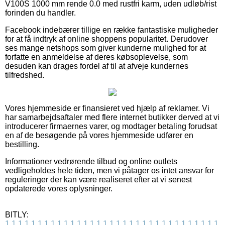
V100S 1000 mm rende 0.0 med rustfri karm, uden udløb/rist
forinden du handler.
Facebook indebærer tillige en række fantastiske muligheder
for at få indtryk af online shoppens popularitet. Derudover
ses mange netshops som giver kunderne mulighed for at
forfatte en anmeldelse af deres købsoplevelse, som
desuden kan drages fordel af til at afveje kundernes
tilfredshed.
Vores hjemmeside er finansieret ved hjælp af reklamer. Vi
har samarbejdsaftaler med flere internet butikker derved at vi
introducerer firmaernes varer, og modtager betaling forudsat
en af de besøgende på vores hjemmeside udfører en
bestilling.
Informationer vedrørende tilbud og online outlets
vedligeholdes hele tiden, men vi påtager os intet ansvar for
reguleringer der kan være realiseret efter at vi senest
opdaterede vores oplysninger.
BITLY:
1
1
1
1
1
1
1
1
1
1
1
1
1
1
1
1
1
1
1
1
1
1
1
1
1
1
1
1
1
1
1
1
1