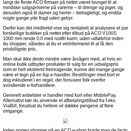
langt de fleste ACO firmaer på nettet været tvunget til at
mindske salgspriserne på varerne – til drenge og piger, og
desuden også til damer og herrer – betragteligt, og endda
nogle gange yde fragt uden gebyr.
Derfor kan det imidlertid vise sig rentabelt at analysere et par
forskellige butikker på nettet efter tilbud på ACO V100S
1000 mm rende 0.0 med rustfri karm, uden udløb/rist inden
du shopper, således at du er velinformeret til at få den
prisbilligste pris.
Man skal ikke desto mindre være årvågen med, at hvis en
online butik udbyder produkter til salg for en udsalgspris
som er helt ekstremt fremragende, kunne det mange gange
være et tegn på en fup e-handler. Bestillinger med kort er
dog inkluderet i en regel, der forsvarer folk overfor
svindlende e-forhandlere.
Generelt anbefaler vi handler med kort eller MobilePay.
Alternativt bør du anvende et afbetalingstilbud fra f.eks.
ViaBill, forudsat du hellere vil dække pengene af flere
omgange.
Inden nogen shopper på en ACO e-shop burde man de facto