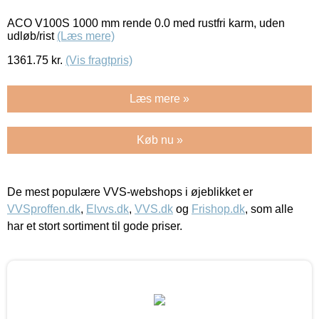
ACO V100S 1000 mm rende 0.0 med rustfri karm, uden
udløb/rist
(Læs mere)
1361.75
kr.
(Vis fragtpris)
Læs mere »
Køb nu »
De mest populære VVS-webshops i øjeblikket er
VVSproffen.dk
,
Elvvs.dk
,
VVS.dk
og
Frishop.dk
, som alle
har et stort sortiment til gode priser.