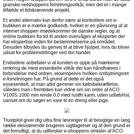
granske netshoppens forretningsvilkår, men det er i mange
tilfælde et tidskrævende projekt.
Et andet alternativ kan derfor være at kontrollere om e-
butikken er e-mærke godkendt, hvilket er en påvisning af at
internet shoppen imødekommer de danske regler, og at
online butikken fra tid til anden overvåges af eksperter der
har ekspertise inden for bestemmelserne på området.
Desuden tilbydes du genvej til at blive hjulpet, hvis du bliver
udsat for problemstillinger ved din handel.
Endvidere anbefaler vi at kunden er oppe på mærkerne
omkring de mest essentielle vilkår der kan håndhæves i
forbindelse med ordren, eksempelvis hvilken ombytningsret
e-forretningen har. På grund af dette er det også
essesentielt, at man altid gemmer sin købsbekræftelse,
således man i fremtiden kan vidne om sin ordre af ACO
V100S 1000 mm rende 0.0 med rustfri karm, uden udløb/rist,
uanset om du søger en vare til en dreng eller pige.
Trustpilot giver dig ultra fine løsninger til at besigtige en lang
række eksisterende brugeres iagttagelser og af den grund er
det fornuftigt, at du udforsker e-shoppens omtaler af ACO