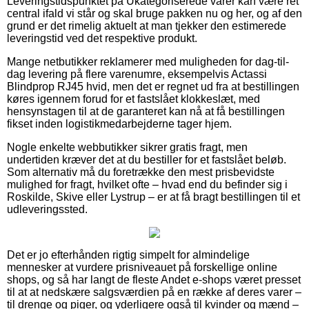
Leveringstidspunktet på Ukategoriserede varer kan være ret
central ifald vi står og skal bruge pakken nu og her, og af den
grund er det rimelig aktuelt at man tjekker den estimerede
leveringstid ved det respektive produkt.
Mange netbutikker reklamerer med muligheden for dag-til-
dag levering på flere varenumre, eksempelvis Actassi
Blindprop RJ45 hvid, men det er regnet ud fra at bestillingen
køres igennem forud for et fastslået klokkeslæt, med
hensynstagen til at de garanteret kan nå at få bestillingen
fikset inden logistikmedarbejderne tager hjem.
Nogle enkelte webbutikker sikrer gratis fragt, men
undertiden kræver det at du bestiller for et fastslået beløb.
Som alternativ må du foretrække den mest prisbevidste
mulighed for fragt, hvilket ofte – hvad end du befinder sig i
Roskilde, Skive eller Lystrup – er at få bragt bestillingen til et
udleveringssted.
Det er jo efterhånden rigtig simpelt for almindelige
mennesker at vurdere prisniveauet på forskellige online
shops, og så har langt de fleste Andet e-shops været presset
til at at nedskære salgsværdien på en række af deres varer –
til drenge og piger, og yderligere også til kvinder og mænd –