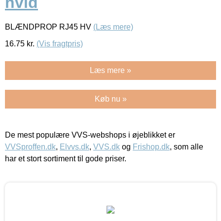
hvid
BLÆNDPROP RJ45 HV
(Læs mere)
16.75
kr.
(Vis fragtpris)
Læs mere »
Køb nu »
De mest populære VVS-webshops i øjeblikket er
VVSproffen.dk
,
Elvvs.dk
,
VVS.dk
og
Frishop.dk
, som alle
har et stort sortiment til gode priser.