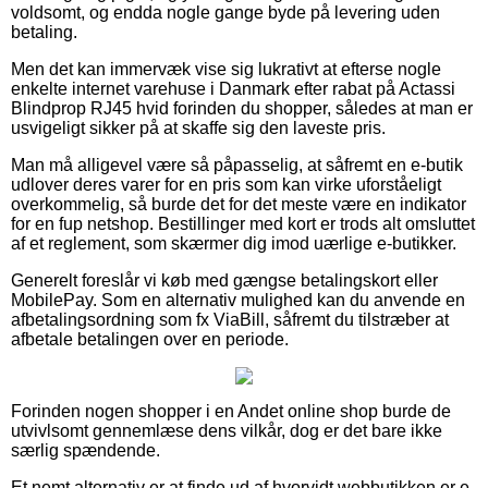
voldsomt, og endda nogle gange byde på levering uden
betaling.
Men det kan immervæk vise sig lukrativt at efterse nogle
enkelte internet varehuse i Danmark efter rabat på Actassi
Blindprop RJ45 hvid forinden du shopper, således at man er
usvigeligt sikker på at skaffe sig den laveste pris.
Man må alligevel være så påpasselig, at såfremt en e-butik
udlover deres varer for en pris som kan virke uforståeligt
overkommelig, så burde det for det meste være en indikator
for en fup netshop. Bestillinger med kort er trods alt omsluttet
af et reglement, som skærmer dig imod uærlige e-butikker.
Generelt foreslår vi køb med gængse betalingskort eller
MobilePay. Som en alternativ mulighed kan du anvende en
afbetalingsordning som fx ViaBill, såfremt du tilstræber at
afbetale betalingen over en periode.
Forinden nogen shopper i en Andet online shop burde de
utvivlsomt gennemlæse dens vilkår, dog er det bare ikke
særlig spændende.
Et nemt alternativ er at finde ud af hvorvidt webbutikken er e-