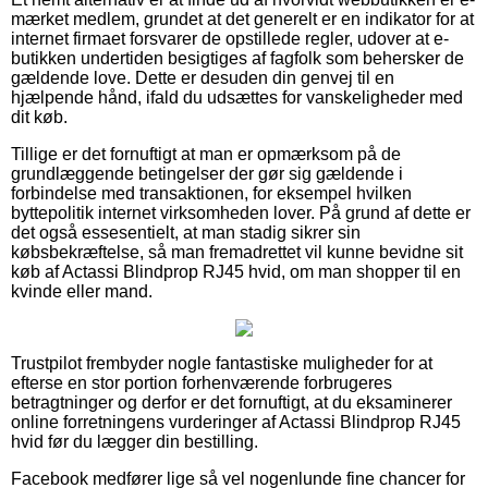
mærket medlem, grundet at det generelt er en indikator for at
internet firmaet forsvarer de opstillede regler, udover at e-
butikken undertiden besigtiges af fagfolk som behersker de
gældende love. Dette er desuden din genvej til en
hjælpende hånd, ifald du udsættes for vanskeligheder med
dit køb.
Tillige er det fornuftigt at man er opmærksom på de
grundlæggende betingelser der gør sig gældende i
forbindelse med transaktionen, for eksempel hvilken
byttepolitik internet virksomheden lover. På grund af dette er
det også essesentielt, at man stadig sikrer sin
købsbekræftelse, så man fremadrettet vil kunne bevidne sit
køb af Actassi Blindprop RJ45 hvid, om man shopper til en
kvinde eller mand.
Trustpilot frembyder nogle fantastiske muligheder for at
efterse en stor portion forhenværende forbrugeres
betragtninger og derfor er det fornuftigt, at du eksaminerer
online forretningens vurderinger af Actassi Blindprop RJ45
hvid før du lægger din bestilling.
Facebook medfører lige så vel nogenlunde fine chancer for