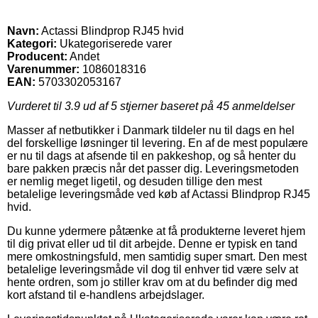
Navn:
Actassi Blindprop RJ45 hvid
Kategori:
Ukategoriserede varer
Producent:
Andet
Varenummer:
1086018316
EAN:
5703302053167
Vurderet til
3.9
ud af 5 stjerner baseret på
45
anmeldelser
Masser af netbutikker i Danmark tildeler nu til dags en hel
del forskellige løsninger til levering. En af de mest populære
er nu til dags at afsende til en pakkeshop, og så henter du
bare pakken præcis når det passer dig. Leveringsmetoden
er nemlig meget ligetil, og desuden tillige den mest
betalelige leveringsmåde ved køb af Actassi Blindprop RJ45
hvid.
Du kunne ydermere påtænke at få produkterne leveret hjem
til dig privat eller ud til dit arbejde. Denne er typisk en tand
mere omkostningsfuld, men samtidig super smart. Den mest
betalelige leveringsmåde vil dog til enhver tid være selv at
hente ordren, som jo stiller krav om at du befinder dig med
kort afstand til e-handlens arbejdslager.