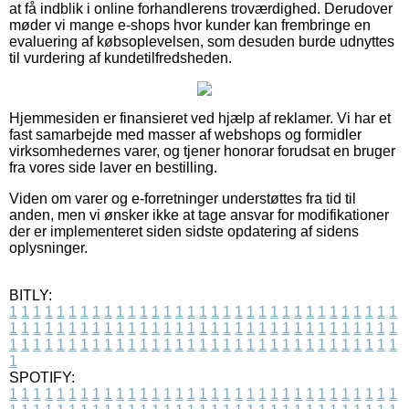
at få indblik i online forhandlerens troværdighed. Derudover
møder vi mange e-shops hvor kunder kan frembringe en
evaluering af købsoplevelsen, som desuden burde udnyttes
til vurdering af kundetilfredsheden.
Hjemmesiden er finansieret ved hjælp af reklamer. Vi har et
fast samarbejde med masser af webshops og formidler
virksomhedernes varer, og tjener honorar forudsat en bruger
fra vores side laver en bestilling.
Viden om varer og e-forretninger understøttes fra tid til
anden, men vi ønsker ikke at tage ansvar for modifikationer
der er implementeret siden sidste opdatering af sidens
oplysninger.
BITLY:
1
1
1
1
1
1
1
1
1
1
1
1
1
1
1
1
1
1
1
1
1
1
1
1
1
1
1
1
1
1
1
1
1
1
1
1
1
1
1
1
1
1
1
1
1
1
1
1
1
1
1
1
1
1
1
1
1
1
1
1
1
1
1
1
1
1
1
1
1
1
1
1
1
1
1
1
1
1
1
1
1
1
1
1
1
1
1
1
1
1
1
1
1
1
1
1
1
1
1
1
SPOTIFY:
1
1
1
1
1
1
1
1
1
1
1
1
1
1
1
1
1
1
1
1
1
1
1
1
1
1
1
1
1
1
1
1
1