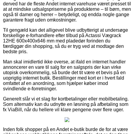
derved har de fleste Andet internet varehuse været presset til
at at mindske udsalgspriserne på produkterne – til børn, men
også til damer og herrer – betydeligt, og endda nogle gange
garantere fragt uden omkostninger.
Til gengæld kan det alligevel blive udbytterigt at undersøge
forskellige e-forhandlere efter tilbud på Actassi Vægrack
12HE 600x400x646 mm med pladedør forinden du
færdiggør din shopping, så du er tryg ved at modtage den
bedste pris.
Man skal imidlertid ikke overse, at ifald en internet handler
annoncerer en vare til salg for en salgspris der kan virke
utopisk overkommelig, så burde det tit være et bevis på en
uoprigtig internet butik. Bestillinger med kort er i hvert fald
omfattet af en anordning, som hjælper køber imod
svindlende e-forretninger.
Generelt slår vi et slag for kortbetalinger eller mobilbetaling.
Som alternativ kan du udnytte en løsning på afbetaling som
fx ViaBill, når du hellere vil klare pengene over flere uger.
Inden folk shopper på en Andet e-butik burde de for at være