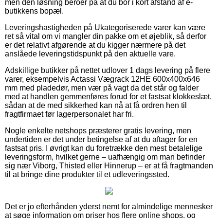
men den løsning beroer på at du bor i kort afstand af e-
butikkens bopæl.
Leveringshastigheden på Ukategoriserede varer kan være
ret så vital om vi mangler din pakke om et øjeblik, så derfor
er det relativt afgørende at du kigger nærmere på det
anslåede leveringstidspunkt på den aktuelle vare.
Adskillige butikker på nettet udlover 1 dags levering på flere
varer, eksempelvis Actassi Vægrack 12HE 600x400x646
mm med pladedør, men vær på vagt da det står og falder
med at handlen gemmenføres forud for et fastsat klokkeslæt,
sådan at de med sikkerhed kan nå at få ordren hen til
fragtfirmaet før lagerpersonalet har fri.
Nogle enkelte netshops præsterer gratis levering, men
undertiden er det under betingelse af at du aftager for en
fastsat pris. I øvrigt kan du foretrække den mest betalelige
leveringsform, hvilket gerne – uafhængig om man befinder
sig nær Viborg, Thisted eller Hinnerup – er at få fragtmanden
til at bringe dine produkter til et udleveringssted.
Det er jo efterhånden yderst nemt for almindelige mennesker
at søge information om priser hos flere online shops, og