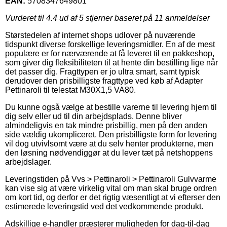
EAN:
5708347649801
Vurderet til
4.4
ud af 5 stjerner baseret på
11
anmeldelser
Størstedelen af internet shops udlover på nuværende
tidspunkt diverse forskellige leveringsmidler. En af de mest
populære er for nærværende at få leveret til en pakkeshop,
som giver dig fleksibiliteten til at hente din bestilling lige når
det passer dig. Fragttypen er jo ultra smart, samt typisk
derudover den prisbilligste fragttype ved køb af Adapter
Pettinaroli til telestat M30X1,5 VA80.
Du kunne også vælge at bestille varerne til levering hjem til
dig selv eller ud til din arbejdsplads. Denne bliver
almindeligvis en tak mindre prisbillig, men på den anden
side vældig ukompliceret. Den prisbilligste form for levering
vil dog utvivlsomt være at du selv henter produkterne, men
den løsning nødvendiggør at du lever tæt på netshoppens
arbejdslager.
Leveringstiden på Vvs > Pettinaroli > Pettinaroli Gulvvarme
kan vise sig at være virkelig vital om man skal bruge ordren
om kort tid, og derfor er det rigtig væsentligt at vi efterser den
estimerede leveringstid ved det vedkommende produkt.
Adskillige e-handler præsterer muligheden for dag-til-dag