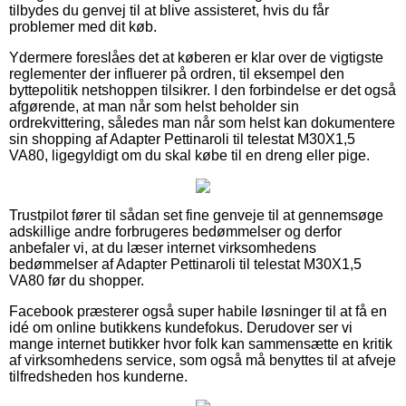
tilbydes du genvej til at blive assisteret, hvis du får
problemer med dit køb.
Ydermere foreslåes det at køberen er klar over de vigtigste
reglementer der influerer på ordren, til eksempel den
byttepolitik netshoppen tilsikrer. I den forbindelse er det også
afgørende, at man når som helst beholder sin
ordrekvittering, således man når som helst kan dokumentere
sin shopping af Adapter Pettinaroli til telestat M30X1,5
VA80, ligegyldigt om du skal købe til en dreng eller pige.
Trustpilot fører til sådan set fine genveje til at gennemsøge
adskillige andre forbrugeres bedømmelser og derfor
anbefaler vi, at du læser internet virksomhedens
bedømmelser af Adapter Pettinaroli til telestat M30X1,5
VA80 før du shopper.
Facebook præsterer også super habile løsninger til at få en
idé om online butikkens kundefokus. Derudover ser vi
mange internet butikker hvor folk kan sammensætte en kritik
af virksomhedens service, som også må benyttes til at afveje
tilfredsheden hos kunderne.