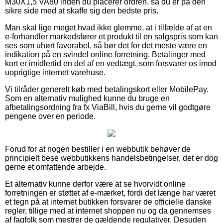
M30X1,5 VA80 inden du placerer ordren, så du er på den
sikre side med at skaffe sig den bedste pris.
Man skal lige meget hvad ikke glemme, at i tilfælde af at en
e-forhandler markedsfører et produkt til en salgspris som kan
ses som uhørt favorabel, så bør det for det meste være en
indikation på en svindel online forretning. Betalinger med
kort er imidlertid en del af en vedtægt, som forsvarer os imod
uoprigtige internet varehuse.
Vi tilråder generelt køb med betalingskort eller MobilePay.
Som en alternativ mulighed kunne du bruge en
afbetalingsordning fra fx ViaBill, hvis du gerne vil godtgøre
pengene over en periode.
Forud for at nogen bestiller i en webbutik behøver de
principielt bese webbutikkens handelsbetingelser, det er dog
gerne et omfattende arbejde.
Et alternativ kunne derfor være at se hvorvidt online
forretningen er støttet af e-mærket, fordi det længe har været
et tegn på at internet butikken forsvarer de officielle danske
regler, tillige med at internet shoppen nu og da gennemses
af fagfolk som mestrer de gældende regulativer. Desuden