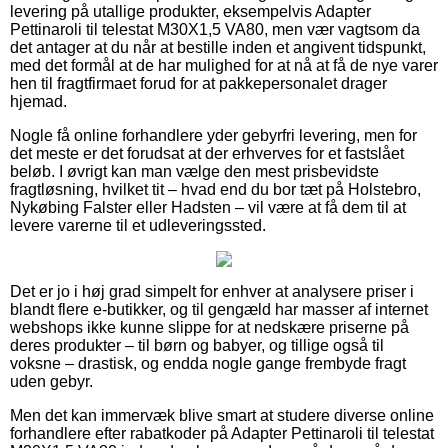
levering på utallige produkter, eksempelvis Adapter
Pettinaroli til telestat M30X1,5 VA80, men vær vagtsom da
det antager at du når at bestille inden et angivent tidspunkt,
med det formål at de har mulighed for at nå at få de nye varer
hen til fragtfirmaet forud for at pakkepersonalet drager
hjemad.
Nogle få online forhandlere yder gebyrfri levering, men for
det meste er det forudsat at der erhverves for et fastslået
beløb. I øvrigt kan man vælge den mest prisbevidste
fragtløsning, hvilket tit – hvad end du bor tæt på Holstebro,
Nykøbing Falster eller Hadsten – vil være at få dem til at
levere varerne til et udleveringssted.
Det er jo i høj grad simpelt for enhver at analysere priser i
blandt flere e-butikker, og til gengæld har masser af internet
webshops ikke kunne slippe for at nedskære priserne på
deres produkter – til børn og babyer, og tillige også til
voksne – drastisk, og endda nogle gange frembyde fragt
uden gebyr.
Men det kan immervæk blive smart at studere diverse online
forhandlere efter rabatkoder på Adapter Pettinaroli til telestat