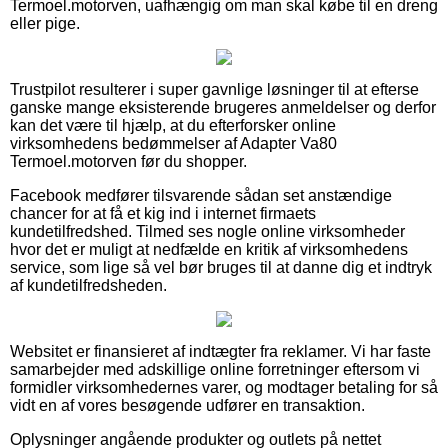
Termoel.motorven, uafhængig om man skal købe til en dreng
eller pige.
Trustpilot resulterer i super gavnlige løsninger til at efterse
ganske mange eksisterende brugeres anmeldelser og derfor
kan det være til hjælp, at du efterforsker online
virksomhedens bedømmelser af Adapter Va80
Termoel.motorven før du shopper.
Facebook medfører tilsvarende sådan set anstændige
chancer for at få et kig ind i internet firmaets
kundetilfredshed. Tilmed ses nogle online virksomheder
hvor det er muligt at nedfælde en kritik af virksomhedens
service, som lige så vel bør bruges til at danne dig et indtryk
af kundetilfredsheden.
Websitet er finansieret af indtægter fra reklamer. Vi har faste
samarbejder med adskillige online forretninger eftersom vi
formidler virksomhedernes varer, og modtager betaling for så
vidt en af vores besøgende udfører en transaktion.
Oplysninger angående produkter og outlets på nettet