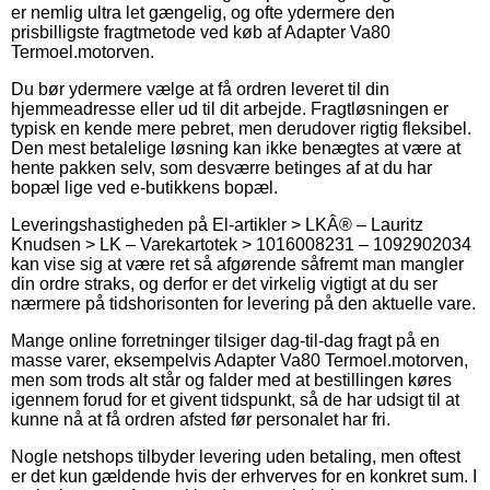
er nemlig ultra let gængelig, og ofte ydermere den
prisbilligste fragtmetode ved køb af Adapter Va80
Termoel.motorven.
Du bør ydermere vælge at få ordren leveret til din
hjemmeadresse eller ud til dit arbejde. Fragtløsningen er
typisk en kende mere pebret, men derudover rigtig fleksibel.
Den mest betalelige løsning kan ikke benægtes at være at
hente pakken selv, som desværre betinges af at du har
bopæl lige ved e-butikkens bopæl.
Leveringshastigheden på El-artikler > LKÂ® – Lauritz
Knudsen > LK – Varekartotek > 1016008231 – 1092902034
kan vise sig at være ret så afgørende såfremt man mangler
din ordre straks, og derfor er det virkelig vigtigt at du ser
nærmere på tidshorisonten for levering på den aktuelle vare.
Mange online forretninger tilsiger dag-til-dag fragt på en
masse varer, eksempelvis Adapter Va80 Termoel.motorven,
men som trods alt står og falder med at bestillingen køres
igennem forud for et givent tidspunkt, så de har udsigt til at
kunne nå at få ordren afsted før personalet har fri.
Nogle netshops tilbyder levering uden betaling, men oftest
er det kun gældende hvis der erhverves for en konkret sum. I