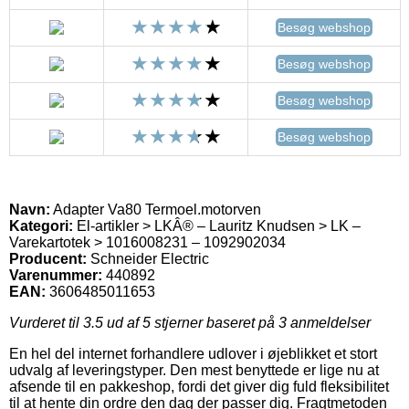
Besøg webshop
Besøg webshop
Besøg webshop
Besøg webshop
Navn:
Adapter Va80 Termoel.motorven
Kategori:
El-artikler > LKÂ® – Lauritz Knudsen > LK –
Varekartotek > 1016008231 – 1092902034
Producent:
Schneider Electric
Varenummer:
440892
EAN:
3606485011653
Vurderet til
3.5
ud af 5 stjerner baseret på
3
anmeldelser
En hel del internet forhandlere udlover i øjeblikket et stort
udvalg af leveringstyper. Den mest benyttede er lige nu at
afsende til en pakkeshop, fordi det giver dig fuld fleksibilitet
til at hente din ordre den dag der passer dig. Fragtmetoden