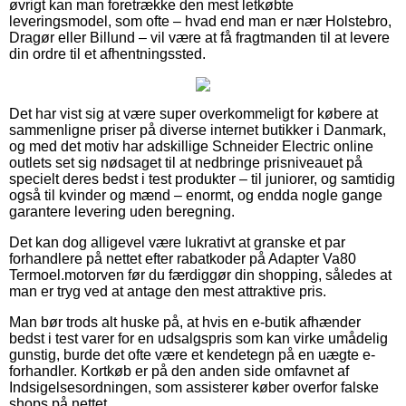
øvrigt kan man foretrække den mest letkøbte
leveringsmodel, som ofte – hvad end man er nær Holstebro,
Dragør eller Billund – vil være at få fragtmanden til at levere
din ordre til et afhentningssted.
Det har vist sig at være super overkommeligt for købere at
sammenligne priser på diverse internet butikker i Danmark,
og med det motiv har adskillige Schneider Electric online
outlets set sig nødsaget til at nedbringe prisniveauet på
specielt deres bedst i test produkter – til juniorer, og samtidig
også til kvinder og mænd – enormt, og endda nogle gange
garantere levering uden beregning.
Det kan dog alligevel være lukrativt at granske et par
forhandlere på nettet efter rabatkoder på Adapter Va80
Termoel.motorven før du færdiggør din shopping, således at
man er tryg ved at antage den mest attraktive pris.
Man bør trods alt huske på, at hvis en e-butik afhænder
bedst i test varer for en udsalgspris som kan virke umådelig
gunstig, burde det ofte være et kendetegn på en uægte e-
forhandler. Kortkøb er på den anden side omfavnet af
Indsigelsesordningen, som assisterer køber overfor falske
shops på nettet.