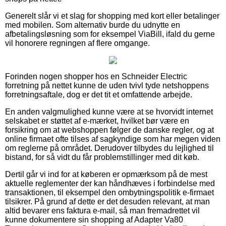
Generelt slår vi et slag for shopping med kort eller betalinger
med mobilen. Som alternativ burde du udnytte en
afbetalingsløsning som for eksempel ViaBill, ifald du gerne
vil honorere regningen af flere omgange.
Forinden nogen shopper hos en Schneider Electric
forretning på nettet kunne de uden tvivl tyde netshoppens
forretningsaftale, dog er det tit et omfattende arbejde.
En anden valgmulighed kunne være at se hvorvidt internet
selskabet er støttet af e-mærket, hvilket bør være en
forsikring om at webshoppen følger de danske regler, og at
online firmaet ofte tilses af sagkyndige som har megen viden
om reglerne på området. Derudover tilbydes du lejlighed til
bistand, for så vidt du får problemstillinger med dit køb.
Dertil går vi ind for at køberen er opmærksom på de mest
aktuelle reglementer der kan håndhæves i forbindelse med
transaktionen, til eksempel den ombytningspolitik e-firmaet
tilsikrer. På grund af dette er det desuden relevant, at man
altid bevarer ens faktura e-mail, så man fremadrettet vil
kunne dokumentere sin shopping af Adapter Va80