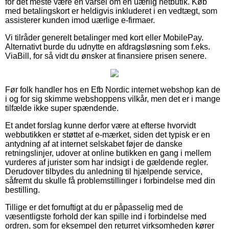
for det meste være en varsel om en uærlig netbutik. Køb
med betalingskort er heldigvis inkluderet i en vedtægt, som
assisterer kunden imod uærlige e-firmaer.
Vi tilråder generelt betalinger med kort eller MobilePay.
Alternativt burde du udnytte en afdragsløsning som f.eks.
ViaBill, for så vidt du ønsker at finansiere prisen senere.
Før folk handler hos en Efb Nordic internet webshop kan de
i og for sig skimme webshoppens vilkår, men det er i mange
tilfælde ikke super spændende.
Et andet forslag kunne derfor være at efterse hvorvidt
webbutikken er støttet af e-mærket, siden det typisk er en
antydning af at internet selskabet føjer de danske
retningslinjer, udover at online butikken en gang i mellem
vurderes af jurister som har indsigt i de gældende regler.
Derudover tilbydes du anledning til hjælpende service,
såfremt du skulle få problemstillinger i forbindelse med din
bestilling.
Tillige er det fornuftigt at du er påpasselig med de
væsentligste forhold der kan spille ind i forbindelse med
ordren, som for eksempel den returret virksomheden kører