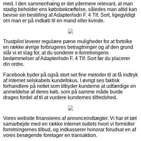
med. I den sammenhæng er det ydermere relevant, at man
stadig beholder ens købsbekræftelse, således man altid kan
bevise sin bestilling af Adapter/isdn F. 4 Tlf. Sort, ligegyldigt
om man er på indkøb til en mand eller kvinde.
Trustpilot leverer regulære pæne muligheder for at fortolke
en række øvrige forbrugeres betragtninger og af den grund
slår vi et slag for, at du sonderer e-forretningens
bedømmelser af Adapter/isdn F. 4 Tlf. Sort før du placerer
din ordre.
Facebook byder på også stort set fine metoder til at få indtryk
af internet selskabets kundefokus. I øvrigt ses faktisk
forhandlere på nettet som tilbyder kunderne at udfærdige en
anmeldelse af deres køb, som på samme måde burde
drages fordel af til at vurdere kundernes tilfredshed.
Vores website finansieres af annonceindtægter. Vi har et tæt
samarbejde med en række internet outlets hvori vi formidler
forretningernes tilbud, og indkasserer honorar forudsat en af
vores besøgende foretager en transaktion.