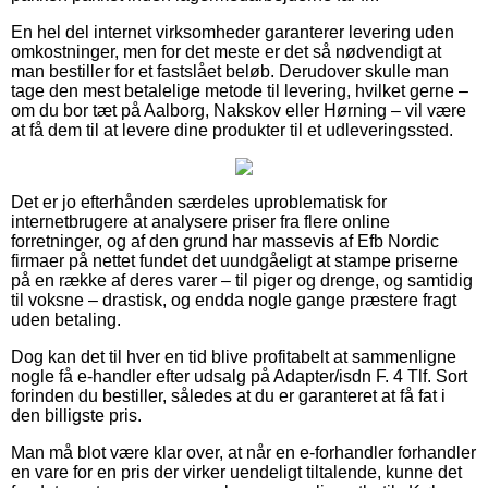
En hel del internet virksomheder garanterer levering uden
omkostninger, men for det meste er det så nødvendigt at
man bestiller for et fastslået beløb. Derudover skulle man
tage den mest betalelige metode til levering, hvilket gerne –
om du bor tæt på Aalborg, Nakskov eller Hørning – vil være
at få dem til at levere dine produkter til et udleveringssted.
Det er jo efterhånden særdeles uproblematisk for
internetbrugere at analysere priser fra flere online
forretninger, og af den grund har massevis af Efb Nordic
firmaer på nettet fundet det uundgåeligt at stampe priserne
på en række af deres varer – til piger og drenge, og samtidig
til voksne – drastisk, og endda nogle gange præstere fragt
uden betaling.
Dog kan det til hver en tid blive profitabelt at sammenligne
nogle få e-handler efter udsalg på Adapter/isdn F. 4 Tlf. Sort
forinden du bestiller, således at du er garanteret at få fat i
den billigste pris.
Man må blot være klar over, at når en e-forhandler forhandler
en vare for en pris der virker uendeligt tiltalende, kunne det