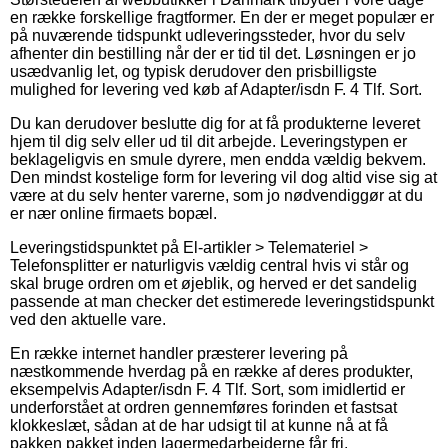
en række forskellige fragtformer. En der er meget populær er
på nuværende tidspunkt udleveringssteder, hvor du selv
afhenter din bestilling når der er tid til det. Løsningen er jo
usædvanlig let, og typisk derudover den prisbilligste
mulighed for levering ved køb af Adapter/isdn F. 4 Tlf. Sort.
Du kan derudover beslutte dig for at få produkterne leveret
hjem til dig selv eller ud til dit arbejde. Leveringstypen er
beklageligvis en smule dyrere, men endda vældig bekvem.
Den mindst kostelige form for levering vil dog altid vise sig at
være at du selv henter varerne, som jo nødvendiggør at du
er nær online firmaets bopæl.
Leveringstidspunktet på El-artikler > Telemateriel >
Telefonsplitter er naturligvis vældig central hvis vi står og
skal bruge ordren om et øjeblik, og herved er det sandelig
passende at man checker det estimerede leveringstidspunkt
ved den aktuelle vare.
En række internet handler præsterer levering på
næstkommende hverdag på en række af deres produkter,
eksempelvis Adapter/isdn F. 4 Tlf. Sort, som imidlertid er
underforstået at ordren gennemføres forinden et fastsat
klokkeslæt, sådan at de har udsigt til at kunne nå at få
pakken pakket inden lagermedarbejderne får fri.