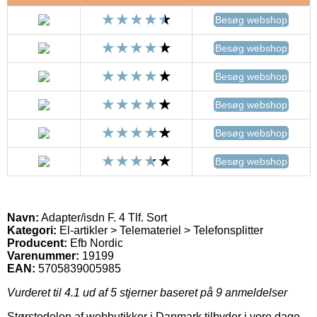
Besøg webshop
Besøg webshop
Besøg webshop
Besøg webshop
Besøg webshop
Besøg webshop
Navn:
Adapter/isdn F. 4 Tlf. Sort
Kategori:
El-artikler > Telemateriel > Telefonsplitter
Producent:
Efb Nordic
Varenummer:
19199
EAN:
5705839005985
Vurderet til
4.1
ud af 5 stjerner baseret på
9
anmeldelser
Størstedelen af webbutikker i Danmark tilbyder i vore dage