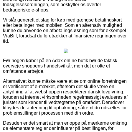
Indsigelsesordningen, som beskytter os overfor
bedrageriske e-shops.
Vi slår generelt et slag for køb med gængse betalingskort
eller betalinger med mobilen. Som en alternativ mulighed
kunne du anvende en afbetalingsløsning som for eksempel
ViaBill, forudsat du foretrækker at finansiere regningen over
tid.
Før nogen køber på en Adax online butik bør de faktisk
overveje shoppens handelsvilkår, men det er ofte et
omfattende arbejde.
Alternativet kunne måske være at se om online forretningen
er verificeret af e-mærket, eftersom det skulle være en
antydning af at webshoppen respekterer dansk lovgivning,
foruden at internet virksomheden regelmæssigt evalueres af
jurister som kender til vedtægterne på området. Derudover
tilbydes du anledning til opbakning, såfremt du udsættes for
problemstillinger i processen med din ordre.
Desuden er det smart at man er oppe på mærkerne omkring
de elementære regler der influerer på bestillingen, for