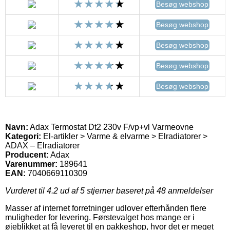
Besøg webshop
Besøg webshop
Besøg webshop
Besøg webshop
Besøg webshop
Navn:
Adax Termostat Dt2 230v F/vp+vl Varmeovne
Kategori:
El-artikler > Varme & elvarme > Elradiatorer >
ADAX – Elradiatorer
Producent:
Adax
Varenummer:
189641
EAN:
7040669110309
Vurderet til
4.2
ud af 5 stjerner baseret på
48
anmeldelser
Masser af internet forretninger udlover efterhånden flere
muligheder for levering. Førstevalget hos mange er i
øjeblikket at få leveret til en pakkeshop, hvor det er meget