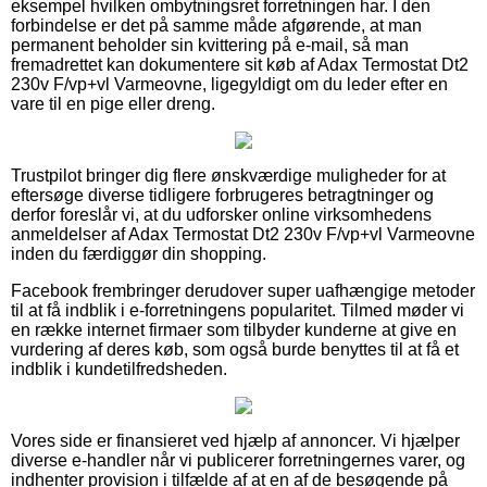
eksempel hvilken ombytningsret forretningen har. I den
forbindelse er det på samme måde afgørende, at man
permanent beholder sin kvittering på e-mail, så man
fremadrettet kan dokumentere sit køb af Adax Termostat Dt2
230v F/vp+vl Varmeovne, ligegyldigt om du leder efter en
vare til en pige eller dreng.
Trustpilot bringer dig flere ønskværdige muligheder for at
eftersøge diverse tidligere forbrugeres betragtninger og
derfor foreslår vi, at du udforsker online virksomhedens
anmeldelser af Adax Termostat Dt2 230v F/vp+vl Varmeovne
inden du færdiggør din shopping.
Facebook frembringer derudover super uafhængige metoder
til at få indblik i e-forretningens popularitet. Tilmed møder vi
en række internet firmaer som tilbyder kunderne at give en
vurdering af deres køb, som også burde benyttes til at få et
indblik i kundetilfredsheden.
Vores side er finansieret ved hjælp af annoncer. Vi hjælper
diverse e-handler når vi publicerer forretningernes varer, og
indhenter provision i tilfælde af at en af de besøgende på