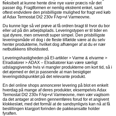
fleksibelt at kunne hente dine nye varer præcis når det
passer dig. Fragtformen er nemlig ekstremt enkel, samt
oftest endvidere den prisbilligste mulighed for fragt ved køb
af Adax Termostat Dt2 230v F/vp+vl Varmeovne.
Du kunne lige så vel prøve at få ordren bragt til hvor du bor
eller ud på din arbejdsplads. Leveringstypen er til tider en
sjat dyrere, men omvendt super simpel. Den prisbilligste
leveringsmåde vil dog i de fleste tilfælde være at du selv
henter produkterne, hvilket dog afhænger af at du er nær
netbutikkens tilholdssted.
Leveringshastigheden på El-artikler > Varme & elvarme >
Elradiatorer > ADAX – Elradiatorer kan være særligt
udslagsgivende hvis vi mangler produkterne om kort tid, så i
det øjemed er det jo passende at man besigtiger
leveringstidspunktet på det relevante produkt.
En del online shops annoncerer levering på blot en enkelt
hverdag på mange af deres produkter, eksempelvis Adax
Termostat Dt2 230v F/vp+vl Varmeovne, men vær vagtsom
da det antager at ordren gennemføres forud for et angivent
klokkeslæt, med det formål at de sandsynligvis kan nå at få
bestillingen klargjort forinden de pakkeansatte holder
fyraften.