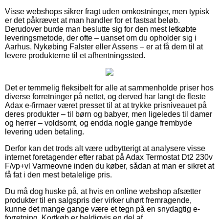
Visse webshops sikrer fragt uden omkostninger, men typisk
er det påkrævet at man handler for et fastsat beløb.
Derudover burde man beslutte sig for den mest letkøbte
leveringsmetode, der ofte – uanset om du opholder sig i
Aarhus, Nykøbing Falster eller Assens – er at få dem til at
levere produkterne til et afhentningssted.
Det er temmelig fleksibelt for alle at sammenholde priser hos
diverse forretninger på nettet, og derved har langt de fleste
Adax e-firmaer været presset til at at trykke prisniveauet på
deres produkter – til børn og babyer, men ligeledes til damer
og herrer – voldsomt, og endda nogle gange frembyde
levering uden betaling.
Derfor kan det trods alt være udbytterigt at analysere visse
internet foretagender efter rabat på Adax Termostat Dt2 230v
F/vp+vl Varmeovne inden du køber, sådan at man er sikret at
få fat i den mest betalelige pris.
Du må dog huske på, at hvis en online webshop afsætter
produkter til en salgspris der virker uhørt fremragende,
kunne det mange gange være et tegn på en snydagtig e-
forretning. Kortkøb er heldigvis en del af