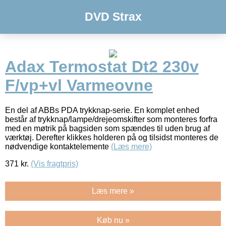
DVD Strax
Adax Termostat Dt2 230v
F/vp+vl Varmeovne
En del af ABBs PDA trykknap-serie. En komplet enhed
består af trykknap/lampe/drejeomskifter som monteres forfra
med en møtrik på bagsiden som spændes til uden brug af
værktøj. Derefter klikkes holderen på og tilsidst monteres de
nødvendige kontaktelemente
(Læs mere)
371
kr.
(Vis fragtpris)
Læs mere »
Køb nu »