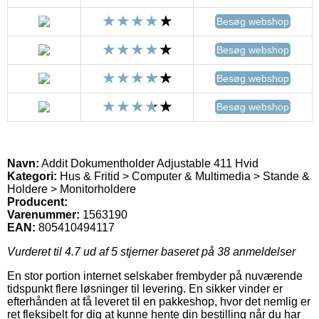
Besøg webshop
Besøg webshop
Besøg webshop
Besøg webshop
Navn:
Addit Dokumentholder Adjustable 411 Hvid
Kategori:
Hus & Fritid > Computer & Multimedia > Stande &
Holdere > Monitorholdere
Producent:
Varenummer:
1563190
EAN:
805410494117
Vurderet til
4.7
ud af 5 stjerner baseret på
38
anmeldelser
En stor portion internet selskaber frembyder på nuværende
tidspunkt flere løsninger til levering. En sikker vinder er
efterhånden at få leveret til en pakkeshop, hvor det nemlig er
ret fleksibelt for dig at kunne hente din bestilling når du har