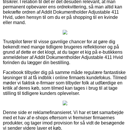
tilsikrer. I relation til det er det desuden relevant, at man
permanent opbevarer ens ordrekvittering, så man altid kan
bekræfte ordren af Addit Dokumentholder Adjustable 411
Hvid, uden hensyn til om du er på shopping til en kvinde
eller mand.
Trustpilot fører til visse gavnlige chancer for at gøre dig
bekendt med mange tidligere brugeres reflektioner og på
grund af dette er det klogt, at du tager et kig på e-butikkens
anmeldelser af Addit Dokumentholder Adjustable 411 Hvid
forinden du lægger din bestilling.
Facebook tilbyder dig på samme måde regulære fantastiske
løsninger til at få indblik i online firmaets kundefokus. Tilmed
møder vi faktisk e-firmaer som tilbyder folk at udfærdige en
kritik af deres køb, som tilmed kan tages i brug til at tage
stilling til tidligere kunders oplevelser.
Denne side er reklamefinansieret. Vi har et tæt samarbejde
med et hav af e-shops eftersom vi fremviser firmaernes
produkter, og tager imod provision for så vidt de besøgende
vi sender videre laver et køb.