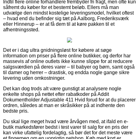
Indtil flere online forhandlere frembyder fri fragt, men ofte kun
såfremt du køber for et bestemt beløb. Ellers må man
udvælge den mindst kostelige leveringsmodel, hvilket oftest
– hvad end du befinder sig tæt på Aalborg, Frederiksværk
eller Hinnerup – er at få dem til at køre pakken til et
afhentningssted.
Det er i dag ultra gnidningsløst for købere at søge
information om priser på flere online butikker, og derfor har
massevis af online outlets ikke kunne slippe for at reducere
salgsværdien på deres varer – til babyer og børn, samt også
til damer og herrer – drastisk, og endda nogle gange sikre
levering uden omkostninger.
Det kan dog trods alt være gunstigt at analysere nogle
enkelte shops på nettet efter rabatkoder på Addit
Dokumentholder Adjustable 411 Hvid forud for at du placerer
ordren, således at man er skråsikker på at indhente den
bedste pris.
Du skal lige meget hvad være årvågen med, at ifald en e-
butik markedsfører bedst i test varer til salg for en pris der
kan virke ufattelig fordelagtig, så bør det for det meste være
et fingerpeg om en uoprigtig netshop. Køb med kort er