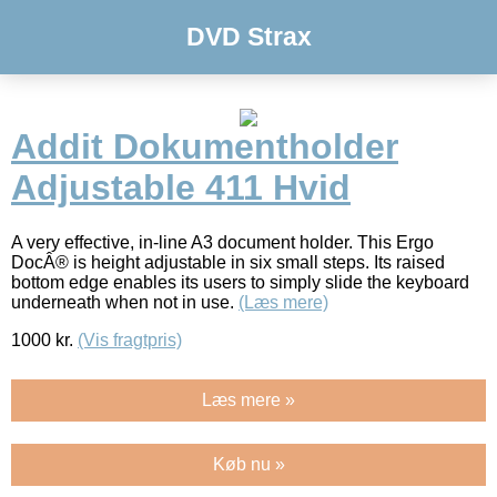
DVD Strax
Addit Dokumentholder
Adjustable 411 Hvid
A very effective, in-line A3 document holder. This Ergo
DocÂ® is height adjustable in six small steps. Its raised
bottom edge enables its users to simply slide the keyboard
underneath when not in use.
(Læs mere)
1000
kr.
(Vis fragtpris)
Læs mere »
Køb nu »