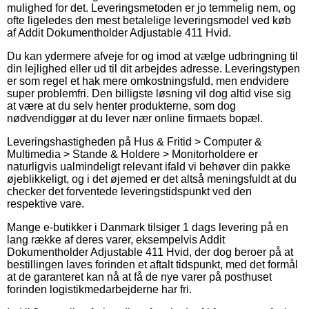
mulighed for det. Leveringsmetoden er jo temmelig nem, og
ofte ligeledes den mest betalelige leveringsmodel ved køb
af Addit Dokumentholder Adjustable 411 Hvid.
Du kan ydermere afveje for og imod at vælge udbringning til
din lejlighed eller ud til dit arbejdes adresse. Leveringstypen
er som regel et hak mere omkostningsfuld, men endvidere
super problemfri. Den billigste løsning vil dog altid vise sig
at være at du selv henter produkterne, som dog
nødvendiggør at du lever nær online firmaets bopæl.
Leveringshastigheden på Hus & Fritid > Computer &
Multimedia > Stande & Holdere > Monitorholdere er
naturligvis ualmindeligt relevant ifald vi behøver din pakke
øjeblikkeligt, og i det øjemed er det altså meningsfuldt at du
checker det forventede leveringstidspunkt ved den
respektive vare.
Mange e-butikker i Danmark tilsiger 1 dags levering på en
lang række af deres varer, eksempelvis Addit
Dokumentholder Adjustable 411 Hvid, der dog beroer på at
bestillingen laves forinden et aftalt tidspunkt, med det formål
at de garanteret kan nå at få de nye varer på posthuset
forinden logistikmedarbejderne har fri.