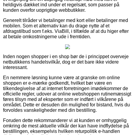
heldigvis dækket ind under et regelsæt, som passer på
kunden overfor uoprigtige webbutikker.
Generelt tilråder vi betalinger med kort eller betalinger med
mobilen. Som et alternativ kan du drage nytte af et
afdragstilbud som f.eks. ViaBill, i tilfælde af at du higer efter
at betale omkostningerne ude i fremtiden.
Inden nogen shopper i en shop bør de i princippet overveje
netbutikkens handelsvilkår, dog er det bare ikke videre
interessant.
En nemmere løsning kunne være at granske om online
shoppen er e-mærke godkendt, hvilket bør være en
tilkendegivelse af at internet forretningen imødekommer de
officielle regler, udover at online webshoppen rutinemæssigt
føres tilsyn med af eksperter som er indført i vilkårene på
området. Dette er desuden din mulighed for bistand, hvis du
forvoldes vanskeligheder med din bestilling.
Foruden dette rekommanderer vi at kunden er omhyggelig
omkring de mest aktuelle vilkår der kan have indflydelse på
bestillingen, eksempelvis hvilken returpolitik e-handlen