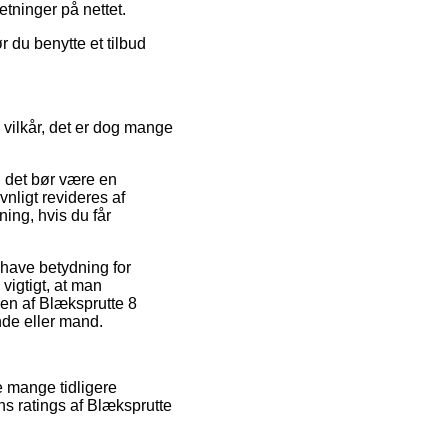
etninger på nettet.
r du benytte et tilbud
s vilkår, det er dog mange
n det bør være en
nligt revideres af
ing, hvis du får
have betydning for
 vigtigt, at man
gen af Blæksprutte 8
nde eller mand.
 mange tidligere
s ratings af Blæksprutte