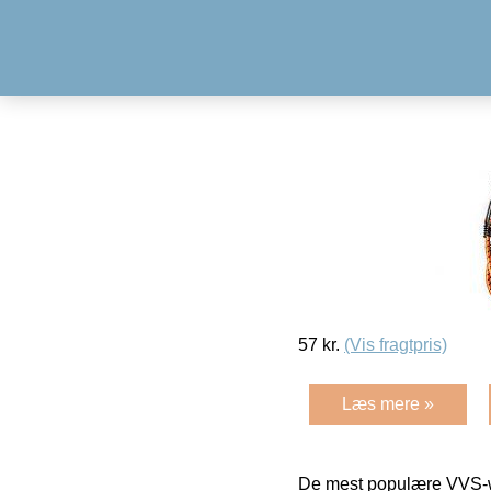
57
kr.
(Vis fragtpris)
Læs mere »
De mest populære VVS-w