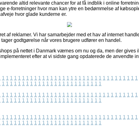
arende altid relevante chancer for at få indblik i online forretni
e e-forretninger hvor man kan ytre en bedømmelse af købsople
t afveje hvor glade kunderne er.
ret af reklamer. Vi har samarbejder med et hav af internet hand
g tager godtgørelse når vores brugere udfører en handel.
shops på nettet i Danmark værnes om nu og da, men der gives i
mplementeret efter at vi sidste gang opdaterede de anvendte in
1
1
1
1
1
1
1
1
1
1
1
1
1
1
1
1
1
1
1
1
1
1
1
1
1
1
1
1
1
1
1
1
1
1
1
1
1
1
1
1
1
1
1
1
1
1
1
1
1
1
1
1
1
1
1
1
1
1
1
1
1
1
1
1
1
1
1
1
1
1
1
1
1
1
1
1
1
1
1
1
1
1
1
1
1
1
1
1
1
1
1
1
1
1
1
1
1
1
1
1
1
1
1
1
1
1
1
1
1
1
1
1
1
1
1
1
1
1
1
1
1
1
1
1
1
1
1
1
1
1
1
1
1
1
1
1
1
1
1
1
1
1
1
1
1
1
1
1
1
1
1
1
1
1
1
1
1
1
1
1
1
1
1
1
1
1
1
1
1
1
1
1
1
1
1
1
1
1
1
1
1
1
1