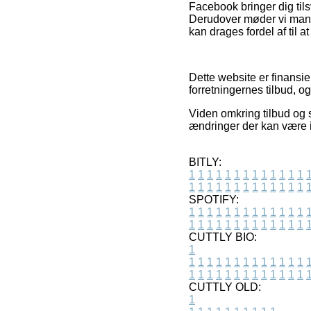
Facebook bringer dig tilsv
Derudover møder vi mang
kan drages fordel af til a
Dette website er finansie
forretningernes tilbud, o
Viden omkring tilbud og 
ændringer der kan være i
BITLY:
1
1
1
1
1
1
1
1
1
1
1
1
1
1
1
1
1
1
1
1
1
1
1
1
1
1
SPOTIFY:
1
1
1
1
1
1
1
1
1
1
1
1
1
1
1
1
1
1
1
1
1
1
1
1
1
1
CUTTLY BIO:
1
1
1
1
1
1
1
1
1
1
1
1
1
1
1
1
1
1
1
1
1
1
1
1
1
1
1
CUTTLY OLD:
1