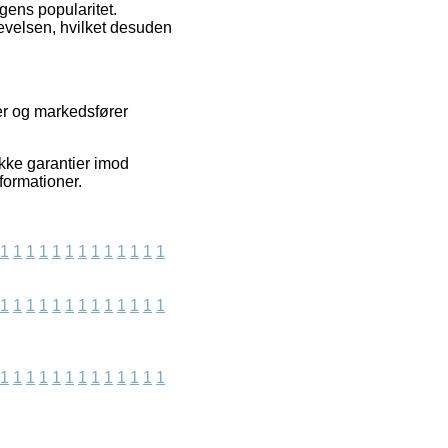
ngens popularitet.
velsen, hvilket desuden
ler og markedsfører
kke garantier imod
formationer.
1
1
1
1
1
1
1
1
1
1
1
1
1
1
1
1
1
1
1
1
1
1
1
1
1
1
1
1
1
1
1
1
1
1
1
1
1
1
1