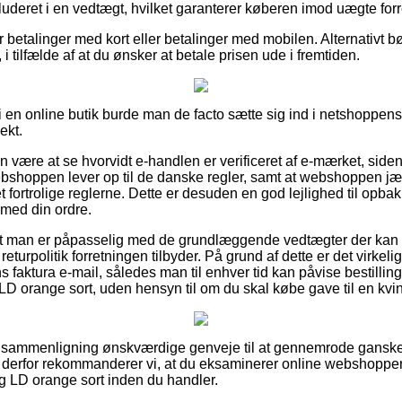
luderet i en vedtægt, hvilket garanterer køberen imod uægte forr
or betalinger med kort eller betalinger med mobilen. Alternativt bø
i tilfælde af at du ønsker at betale prisen ude i fremtiden.
er i en online butik burde man de facto sætte sig ind i netshoppen
ekt.
n være at se hvorvidt e-handlen er verificeret af e-mærket, side
ebshoppen lever op til de danske regler, samt at webshoppen jæv
ortrolige reglerne. Dette er desuden en god lejlighed til opbakn
 med din ordre.
 at man er påpasselig med de grundlæggende vedtægter der kan 
turpolitik forretningen tilbyder. På grund af dette er det virkelig
 faktura e-mail, således man til enhver tid kan påvise bestillin
 orange sort, uden hensyn til om du skal købe gave til en kvi
n sammenligning ønskværdige genveje til at gennemrode ganske
 derfor rekommanderer vi, at du eksaminerer online webshoppen
 LD orange sort inden du handler.