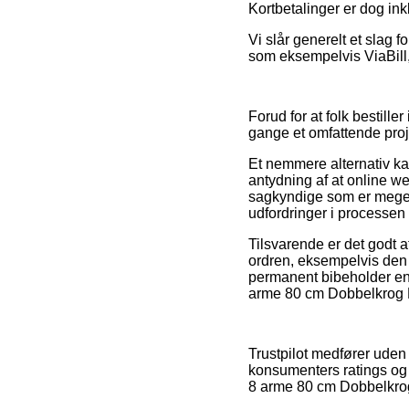
Kortbetalinger er dog ink
Vi slår generelt et slag f
som eksempelvis ViaBill, 
Forud for at folk bestill
gange et omfattende proj
Et nemmere alternativ ka
antydning af at online w
sagkyndige som er meget f
udfordringer i processen
Tilsvarende er det godt
ordren, eksempelvis den re
permanent bibeholder ens
arme 80 cm Dobbelkrog LD
Trustpilot medfører ude
konsumenters ratings og
8 arme 80 cm Dobbelkrog