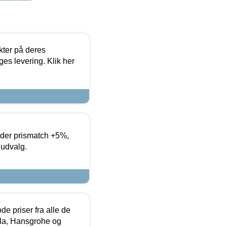
ter på deres
es levering. Klik her
yder prismatch +5%,
 udvalg.
de priser fra alle de
la, Hansgrohe og