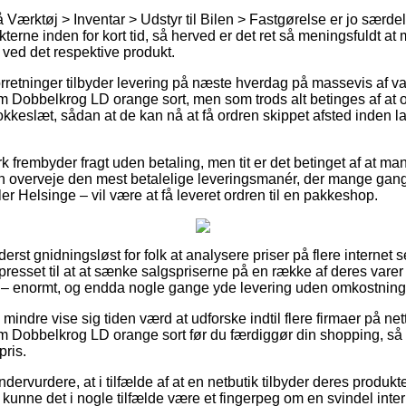
Værktøj > Inventar > Udstyr til Bilen > Fastgørelse er jo særdel
terne inden for kort tid, så herved er det ret så meningsfuldt at
 ved det respektive produkt.
orretninger tilbyder levering på næste hverdag på massevis af 
m Dobbelkrog LD orange sort, men som trods alt betinges af at
klokkeslæt, sådan at de kan nå at få ordren skippet afsted inden
 frembyder fragt uden betaling, men tit er det betinget af at man
an overveje den mest betalelige leveringsmanér, der mange gan
ler Helsinge – vil være at få leveret ordren til en pakkeshop.
derst gnidningsløst for folk at analysere priser på flere internet 
presset til at at sænke salgspriserne på en række af deres varer –
 – enormt, og endda nogle gange yde levering uden omkostning
mindre vise sig tiden værd at udforske indtil flere firmaer på nett
 Dobbelkrog LD orange sort før du færdiggør din shopping, så du
pris.
ndervurdere, at i tilfælde af at en netbutik tilbyder deres produk
å kunne det i nogle tilfælde være et fingerpeg om en svindel int