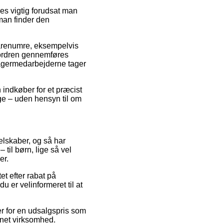
es vigtig forudsat man
 man finder den
varenumre, eksempelvis
 ordren gennemføres
 lagermedarbejderne tager
 indkøber for et præcist
ge – uden hensyn til om
selskaber, og så har
 til børn, lige så vel
er.
et efter rabat på
 er velinformeret til at
ter for en udsalgspris som
ernet virksomhed.