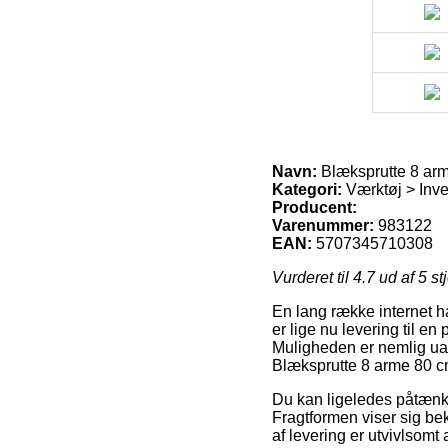
Navn:
Blæksprutte 8 arm
Kategori:
Værktøj > Inven
Producent:
Varenummer:
983122
EAN:
5707345710308
Vurderet til
4.7
ud af 5 st
En lang række internet h
er lige nu levering til en
Muligheden er nemlig ualm
Blæksprutte 8 arme 80 c
Du kan ligeledes påtænke a
Fragtformen viser sig be
af levering er utvivlsomt