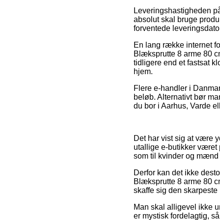
Leveringshastigheden på 
absolut skal bruge produk
forventede leveringsdato
En lang række internet f
Blæksprutte 8 arme 80 c
tidligere end et fastsat 
hjem.
Flere e-handler i Danmark
beløb. Alternativt bør m
du bor i Aarhus, Varde el
Det har vist sig at være y
utallige e-butikker været 
som til kvinder og mænd
Derfor kan det ikke desto 
Blæksprutte 8 arme 80 cm
skaffe sig den skarpeste 
Man skal alligevel ikke u
er mystisk fordelagtig, s