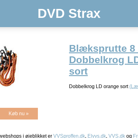
DVD Strax
Blæksprutte 8
Dobbelkrog L
sort
Dobbelkrog LD orange sort
(Læ
Køb nu »
ebshops i øjeblikket er
VVSproffen.dk
,
Elvvs.dk
,
VVS.dk
og
Fr