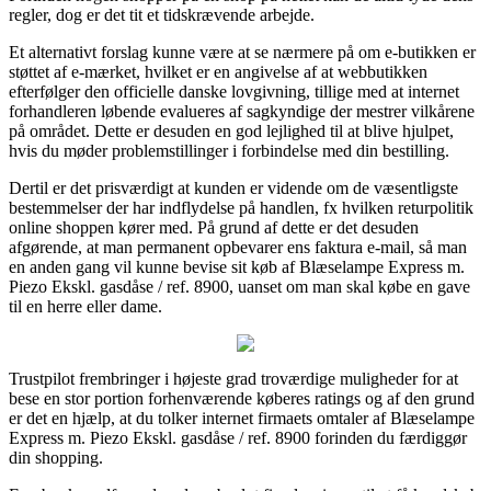
regler, dog er det tit et tidskrævende arbejde.
Et alternativt forslag kunne være at se nærmere på om e-butikken er
støttet af e-mærket, hvilket er en angivelse af at webbutikken
efterfølger den officielle danske lovgivning, tillige med at internet
forhandleren løbende evalueres af sagkyndige der mestrer vilkårene
på området. Dette er desuden en god lejlighed til at blive hjulpet,
hvis du møder problemstillinger i forbindelse med din bestilling.
Dertil er det prisværdigt at kunden er vidende om de væsentligste
bestemmelser der har indflydelse på handlen, fx hvilken returpolitik
online shoppen kører med. På grund af dette er det desuden
afgørende, at man permanent opbevarer ens faktura e-mail, så man
en anden gang vil kunne bevise sit køb af Blæselampe Express m.
Piezo Ekskl. gasdåse / ref. 8900, uanset om man skal købe en gave
til en herre eller dame.
Trustpilot frembringer i højeste grad troværdige muligheder for at
bese en stor portion forhenværende køberes ratings og af den grund
er det en hjælp, at du tolker internet firmaets omtaler af Blæselampe
Express m. Piezo Ekskl. gasdåse / ref. 8900 forinden du færdiggør
din shopping.