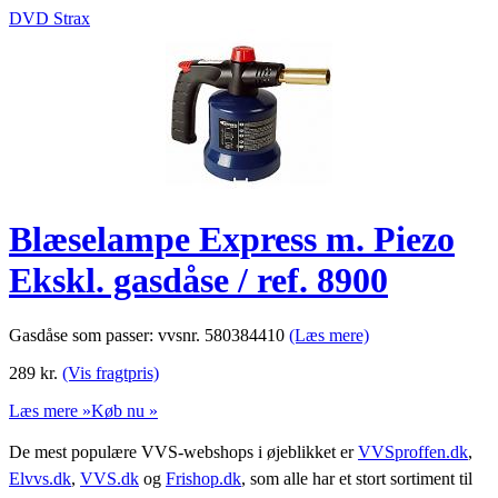
DVD Strax
Blæselampe Express m. Piezo
Ekskl. gasdåse / ref. 8900
Gasdåse som passer: vvsnr. 580384410
(Læs mere)
289
kr.
(Vis fragtpris)
Læs mere »
Køb nu »
De mest populære VVS-webshops i øjeblikket er
VVSproffen.dk
,
Elvvs.dk
,
VVS.dk
og
Frishop.dk
, som alle har et stort sortiment til