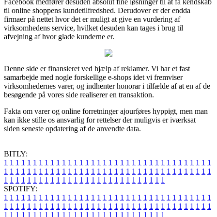
Facebook medfører desuden absolut fine løsninger til at få kendskab
til online shoppens kundetilfredshed. Derudover er der endda
firmaer på nettet hvor det er muligt at give en vurdering af
virksomhedens service, hvilket desuden kan tages i brug til
afvejning af hvor glade kunderne er.
Denne side er finansieret ved hjælp af reklamer. Vi har et fast
samarbejde med nogle forskellige e-shops idet vi fremviser
virksomhedernes varer, og indhenter honorar i tilfælde af at en af de
besøgende på vores side realiserer en transaktion.
Fakta om varer og online forretninger ajourføres hyppigt, men man
kan ikke stille os ansvarlig for rettelser der muligvis er iværksat
siden seneste opdatering af de anvendte data.
BITLY:
1
1
1
1
1
1
1
1
1
1
1
1
1
1
1
1
1
1
1
1
1
1
1
1
1
1
1
1
1
1
1
1
1
1
1
1
1
1
1
1
1
1
1
1
1
1
1
1
1
1
1
1
1
1
1
1
1
1
1
1
1
1
1
1
1
1
1
1
1
1
1
1
1
1
1
1
1
1
1
1
1
1
1
1
1
1
1
1
1
1
1
1
1
1
1
1
1
1
1
1
SPOTIFY:
1
1
1
1
1
1
1
1
1
1
1
1
1
1
1
1
1
1
1
1
1
1
1
1
1
1
1
1
1
1
1
1
1
1
1
1
1
1
1
1
1
1
1
1
1
1
1
1
1
1
1
1
1
1
1
1
1
1
1
1
1
1
1
1
1
1
1
1
1
1
1
1
1
1
1
1
1
1
1
1
1
1
1
1
1
1
1
1
1
1
1
1
1
1
1
1
1
1
1
1