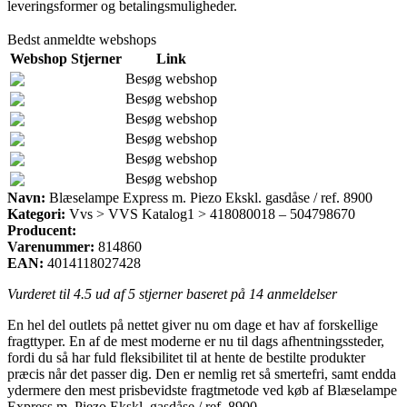
leveringsformer og betalingsmuligheder.
Bedst anmeldte webshops
Webshop
Stjerner
Link
Besøg webshop
Besøg webshop
Besøg webshop
Besøg webshop
Besøg webshop
Besøg webshop
Navn:
Blæselampe Express m. Piezo Ekskl. gasdåse / ref. 8900
Kategori:
Vvs > VVS Katalog1 > 418080018 – 504798670
Producent:
Varenummer:
814860
EAN:
4014118027428
Vurderet til
4.5
ud af 5 stjerner baseret på
14
anmeldelser
En hel del outlets på nettet giver nu om dage et hav af forskellige
fragttyper. En af de mest moderne er nu til dags afhentningssteder,
fordi du så har fuld fleksibilitet til at hente de bestilte produkter
præcis når det passer dig. Den er nemlig ret så smertefri, samt endda
ydermere den mest prisbevidste fragtmetode ved køb af Blæselampe
Express m. Piezo Ekskl. gasdåse / ref. 8900.