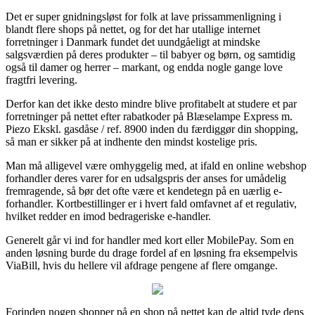
Det er super gnidningsløst for folk at lave prissammenligning i
blandt flere shops på nettet, og for det har utallige internet
forretninger i Danmark fundet det uundgåeligt at mindske
salgsværdien på deres produkter – til babyer og børn, og samtidig
også til damer og herrer – markant, og endda nogle gange love
fragtfri levering.
Derfor kan det ikke desto mindre blive profitabelt at studere et par
forretninger på nettet efter rabatkoder på Blæselampe Express m.
Piezo Ekskl. gasdåse / ref. 8900 inden du færdiggør din shopping,
så man er sikker på at indhente den mindst kostelige pris.
Man må alligevel være omhyggelig med, at ifald en online webshop
forhandler deres varer for en udsalgspris der anses for umådelig
fremragende, så bør det ofte være et kendetegn på en uærlig e-
forhandler. Kortbestillinger er i hvert fald omfavnet af et regulativ,
hvilket redder en imod bedrageriske e-handler.
Generelt går vi ind for handler med kort eller MobilePay. Som en
anden løsning burde du drage fordel af en løsning fra eksempelvis
ViaBill, hvis du hellere vil afdrage pengene af flere omgange.
Forinden nogen shopper på en shop på nettet kan de altid tyde dens