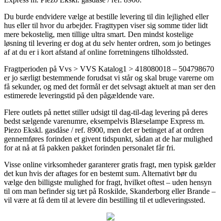
Du burde endvidere vælge at bestille levering til din lejlighed eller
hus eller til hvor du arbejder. Fragttypen viser sig somme tider lidt
mere bekostelig, men tillige ultra smart. Den mindst kostelige
løsning til levering er dog at du selv henter ordren, som jo betinges
af at du er i kort afstand af online forretningens tilholdssted.
Fragtperioden på Vvs > VVS Katalog1 > 418080018 – 504798670
er jo særligt bestemmende forudsat vi står og skal bruge varerne om
få sekunder, og med det formål er det selvsagt aktuelt at man ser den
estimerede leveringstid på den pågældende vare.
Flere outlets på nettet stiller udsigt til dag-til-dag levering på deres
bedst sælgende varenumre, eksempelvis Blæselampe Express m.
Piezo Ekskl. gasdåse / ref. 8900, men det er betinget af at ordren
gennemføres forinden et givent tidspunkt, sådan at de har mulighed
for at nå at få pakken pakket forinden personalet får fri.
Visse online virksomheder garanterer gratis fragt, men typisk gælder
det kun hvis der aftages for en bestemt sum. Alternativt bør du
vælge den billigste mulighed for fragt, hvilket oftest – uden hensyn
til om man befinder sig tæt på Roskilde, Skanderborg eller Brande –
vil være at få dem til at levere din bestilling til et udleveringssted.