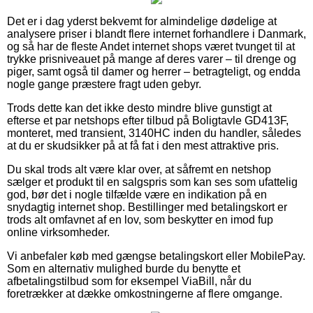
Det er i dag yderst bekvemt for almindelige dødelige at
analysere priser i blandt flere internet forhandlere i Danmark,
og så har de fleste Andet internet shops været tvunget til at
trykke prisniveauet på mange af deres varer – til drenge og
piger, samt også til damer og herrer – betragteligt, og endda
nogle gange præstere fragt uden gebyr.
Trods dette kan det ikke desto mindre blive gunstigt at
efterse et par netshops efter tilbud på Boligtavle GD413F,
monteret, med transient, 3140HC inden du handler, således
at du er skudsikker på at få fat i den mest attraktive pris.
Du skal trods alt være klar over, at såfremt en netshop
sælger et produkt til en salgspris som kan ses som ufattelig
god, bør det i nogle tilfælde være en indikation på en
snydagtig internet shop. Bestillinger med betalingskort er
trods alt omfavnet af en lov, som beskytter en imod fup
online virksomheder.
Vi anbefaler køb med gængse betalingskort eller MobilePay.
Som en alternativ mulighed burde du benytte et
afbetalingstilbud som for eksempel ViaBill, når du
foretrækker at dække omkostningerne af flere omgange.