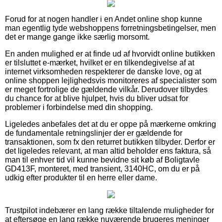
Forud for at nogen handler i en Andet online shop kunne
man egentlig tyde webshoppens forretningsbetingelser, men
det er mange gange ikke særlig morsomt.
En anden mulighed er at finde ud af hvorvidt online butikken
er tilsluttet e-mærket, hvilket er en tilkendegivelse af at
internet virksomheden respekterer de danske love, og at
online shoppen lejlighedsvis monitoreres af specialister som
er meget fortrolige de gældende vilkår. Derudover tilbydes
du chance for at blive hjulpet, hvis du bliver udsat for
problemer i forbindelse med din shopping.
Ligeledes anbefales det at du er oppe på mærkerne omkring
de fundamentale retningslinjer der er gældende for
transaktionen, som fx den returret butikken tilbyder. Derfor er
det ligeledes relevant, at man altid beholder ens faktura, så
man til enhver tid vil kunne bevidne sit køb af Boligtavle
GD413F, monteret, med transient, 3140HC, om du er på
udkig efter produkter til en herre eller dame.
Trustpilot indebærer en lang række tiltalende muligheder for
at eftersøge en lang række nuværende brugeres meninger