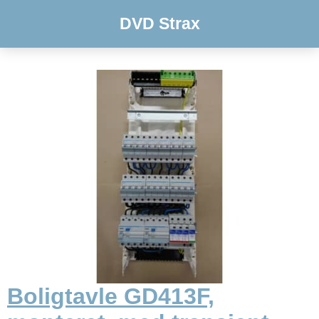
DVD Strax
Boligtavle GD413F,