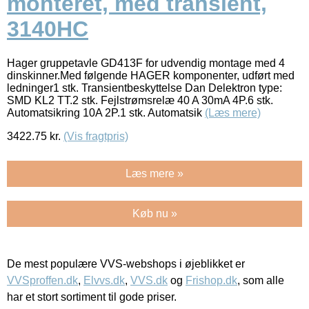
monteret, med transient,
3140HC
Hager gruppetavle GD413F for udvendig montage med 4
dinskinner.Med følgende HAGER komponenter, udført med
ledninger1 stk. Transientbeskyttelse Dan Delektron type:
SMD KL2 TT.2 stk. Fejlstrømsrelæ 40 A 30mA 4P.6 stk.
Automatsikring 10A 2P.1 stk. Automatsik
(Læs mere)
3422.75
kr.
(Vis fragtpris)
Læs mere »
Køb nu »
De mest populære VVS-webshops i øjeblikket er
VVSproffen.dk
,
Elvvs.dk
,
VVS.dk
og
Frishop.dk
, som alle
har et stort sortiment til gode priser.