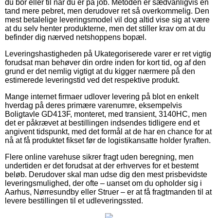
du bor eller til når du er på job. Metoden er sædvanligvis en
tand mere pebret, men derudover ret så overkommelig. Den
mest betalelige leveringsmodel vil dog altid vise sig at være
at du selv henter produkterne, men det stiller krav om at du
befinder dig nærved netshoppens bopæl.
Leveringshastigheden på Ukategoriserede varer er ret vigtig
forudsat man behøver din ordre inden for kort tid, og af den
grund er det nemlig vigtigt at du kigger nærmere på den
estimerede leveringstid ved det respektive produkt.
Mange internet firmaer udlover levering på blot en enkelt
hverdag på deres primære varenumre, eksempelvis
Boligtavle GD413F, monteret, med transient, 3140HC, men
det er påkrævet at bestillingen indsendes tidligere end et
angivent tidspunkt, med det formål at de har en chance for at
nå at få produktet fikset før de logistikansatte holder fyraften.
Flere online varehuse sikrer fragt uden beregning, men
undertiden er det forudsat at der erhverves for et bestemt
beløb. Derudover skal man udse dig den mest prisbevidste
leveringsmulighed, der ofte – uanset om du opholder sig i
Aarhus, Nørresundby eller Struer – er at få fragtmanden til at
levere bestillingen til et udleveringssted.