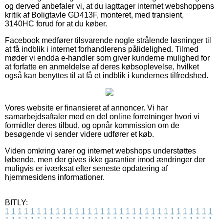
og derved anbefaler vi, at du iagttager internet webshoppens
kritik af Boligtavle GD413F, monteret, med transient,
3140HC forud for at du køber.
Facebook medfører tilsvarende nogle strålende løsninger til
at få indblik i internet forhandlerens pålidelighed. Tilmed
møder vi endda e-handler som giver kunderne mulighed for
at forfatte en anmeldelse af deres købsoplevelse, hvilket
også kan benyttes til at få et indblik i kundernes tilfredshed.
Vores website er finansieret af annoncer. Vi har
samarbejdsaftaler med en del online forretninger hvori vi
formidler deres tilbud, og opnår kommission om de
besøgende vi sender videre udfører et køb.
Viden omkring varer og internet webshops understøttes
løbende, men der gives ikke garantier imod ændringer der
muligvis er iværksat efter seneste opdatering af
hjemmesidens informationer.
BITLY:
1
1
1
1
1
1
1
1
1
1
1
1
1
1
1
1
1
1
1
1
1
1
1
1
1
1
1
1
1
1
1
1
1