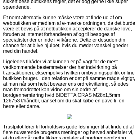
sikkert bese butikkens regler, det er dog gerne ikke super
spændende.
Et nemt alternativ kunne måske være at finde ud af om
webbutikken er medlem af e-mærke ordningen, da det burde
være et bevis på at netbutikken accepterer de danske love,
foruden at internet forhandleren af og til besøges af
specialister der er inde i vilkårene. Dette er desuden din
chance for at blive hjulpet, hvis du møder vanskeligheder
med din handel.
Ligeledes tilråder vi at kunden er på vagt for de mest
vedkommende bestemmelser der har indvirkning på
transaktionen, eksempelvis hvilken ombytningspolitik online
butikken bruger. I den relation er det på samme måde vigtigt,
at man når som helst bevarer ens ordrekvittering, således
man fremadrettet kan vidne om sin ordre af
bordgennemføring hvid BIDETTA ORAS M28x1,5mm
126753 t/håndbr, uanset om du skal købe en gave til en
herre eller dame.
Trustpilot fører til forholdsvis gode løsninger til at finde ud af
flere nuværende brugeres meninger og herved anbefaler vi,
at du eftergår netbutikkens omtaler af bordgennemføring