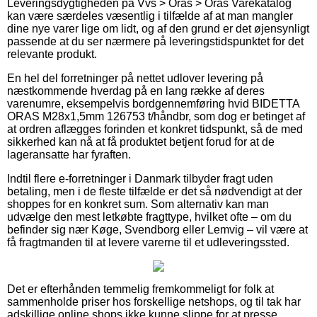
Leveringsdygtigheden på Vvs > Oras > Oras Varekatalog
kan være særdeles væsentlig i tilfælde af at man mangler
dine nye varer lige om lidt, og af den grund er det øjensynligt
passende at du ser nærmere på leveringstidspunktet for det
relevante produkt.
En hel del forretninger på nettet udlover levering på
næstkommende hverdag på en lang række af deres
varenumre, eksempelvis bordgennemføring hvid BIDETTA
ORAS M28x1,5mm 126753 t/håndbr, som dog er betinget af
at ordren aflægges forinden et konkret tidspunkt, så de med
sikkerhed kan nå at få produktet betjent forud for at de
lageransatte har fyraften.
Indtil flere e-forretninger i Danmark tilbyder fragt uden
betaling, men i de fleste tilfælde er det så nødvendigt at der
shoppes for en konkret sum. Som alternativ kan man
udvælge den mest letkøbte fragttype, hvilket ofte – om du
befinder sig nær Køge, Svendborg eller Lemvig – vil være at
få fragtmanden til at levere varerne til et udleveringssted.
Det er efterhånden temmelig fremkommeligt for folk at
sammenholde priser hos forskellige netshops, og til tak har
adskillige online shops ikke kunne slippe for at presse