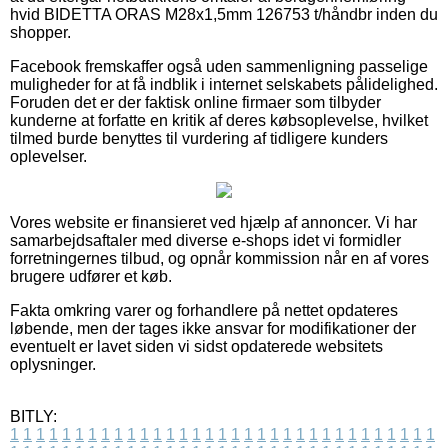
hvid BIDETTA ORAS M28x1,5mm 126753 t/håndbr inden du
shopper.
Facebook fremskaffer også uden sammenligning passelige
muligheder for at få indblik i internet selskabets pålidelighed.
Foruden det er der faktisk online firmaer som tilbyder
kunderne at forfatte en kritik af deres købsoplevelse, hvilket
tilmed burde benyttes til vurdering af tidligere kunders
oplevelser.
Vores website er finansieret ved hjælp af annoncer. Vi har
samarbejdsaftaler med diverse e-shops idet vi formidler
forretningernes tilbud, og opnår kommission når en af vores
brugere udfører et køb.
Fakta omkring varer og forhandlere på nettet opdateres
løbende, men der tages ikke ansvar for modifikationer der
eventuelt er lavet siden vi sidst opdaterede websitets
oplysninger.
BITLY:
1
1
1
1
1
1
1
1
1
1
1
1
1
1
1
1
1
1
1
1
1
1
1
1
1
1
1
1
1
1
1
1
1