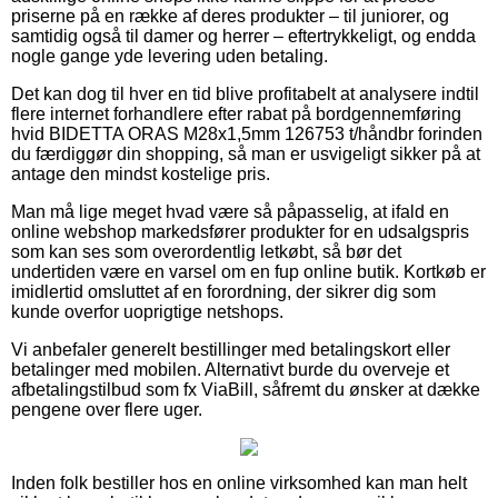
priserne på en række af deres produkter – til juniorer, og
samtidig også til damer og herrer – eftertrykkeligt, og endda
nogle gange yde levering uden betaling.
Det kan dog til hver en tid blive profitabelt at analysere indtil
flere internet forhandlere efter rabat på bordgennemføring
hvid BIDETTA ORAS M28x1,5mm 126753 t/håndbr forinden
du færdiggør din shopping, så man er usvigeligt sikker på at
antage den mindst kostelige pris.
Man må lige meget hvad være så påpasselig, at ifald en
online webshop markedsfører produkter for en udsalgspris
som kan ses som overordentlig letkøbt, så bør det
undertiden være en varsel om en fup online butik. Kortkøb er
imidlertid omsluttet af en forordning, der sikrer dig som
kunde overfor uoprigtige netshops.
Vi anbefaler generelt bestillinger med betalingskort eller
betalinger med mobilen. Alternativt burde du overveje et
afbetalingstilbud som fx ViaBill, såfremt du ønsker at dække
pengene over flere uger.
Inden folk bestiller hos en online virksomhed kan man helt