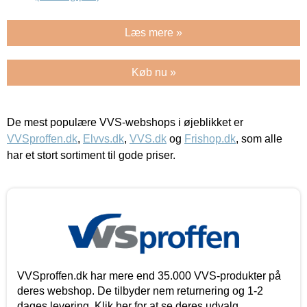
Læs mere »
Køb nu »
De mest populære VVS-webshops i øjeblikket er
VVSproffen.dk
,
Elvvs.dk
,
VVS.dk
og
Frishop.dk
, som alle
har et stort sortiment til gode priser.
VVSproffen.dk har mere end 35.000 VVS-produkter på
deres webshop. De tilbyder nem returnering og 1-2
dages levering. Klik her for at se deres udvalg.