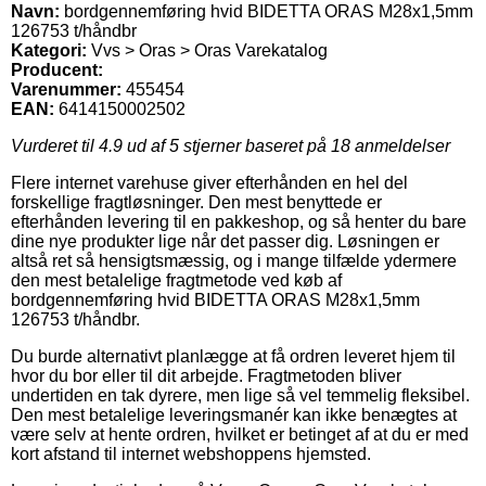
Navn:
bordgennemføring hvid BIDETTA ORAS M28x1,5mm
126753 t/håndbr
Kategori:
Vvs > Oras > Oras Varekatalog
Producent:
Varenummer:
455454
EAN:
6414150002502
Vurderet til
4.9
ud af 5 stjerner baseret på
18
anmeldelser
Flere internet varehuse giver efterhånden en hel del
forskellige fragtløsninger. Den mest benyttede er
efterhånden levering til en pakkeshop, og så henter du bare
dine nye produkter lige når det passer dig. Løsningen er
altså ret så hensigtsmæssig, og i mange tilfælde ydermere
den mest betalelige fragtmetode ved køb af
bordgennemføring hvid BIDETTA ORAS M28x1,5mm
126753 t/håndbr.
Du burde alternativt planlægge at få ordren leveret hjem til
hvor du bor eller til dit arbejde. Fragtmetoden bliver
undertiden en tak dyrere, men lige så vel temmelig fleksibel.
Den mest betalelige leveringsmanér kan ikke benægtes at
være selv at hente ordren, hvilket er betinget af at du er med
kort afstand til internet webshoppens hjemsted.