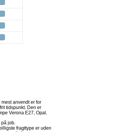
r mest anvendt er for
frit tidspunkt. Den er
lampe Verona E27, Opal.
 på job.
illigste fragttype er uden