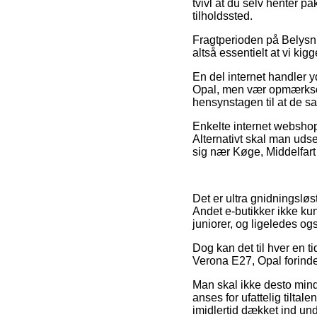
tvivl at du selv henter 
tilholdssted.
Fragtperioden på Belysni
altså essentielt at vi ki
En del internet handler
Opal, men vær opmærksom
hensynstagen til at de sa
Enkelte internet webshop
Alternativt skal man udse
sig nær Køge, Middelfart e
Det er ultra gnidningsløst
Andet e-butikker ikke kun
juniorer, og ligeledes o
Dog kan det til hver en t
Verona E27, Opal forinden
Man skal ikke desto mind
anses for ufattelig tilt
imidlertid dækket ind und