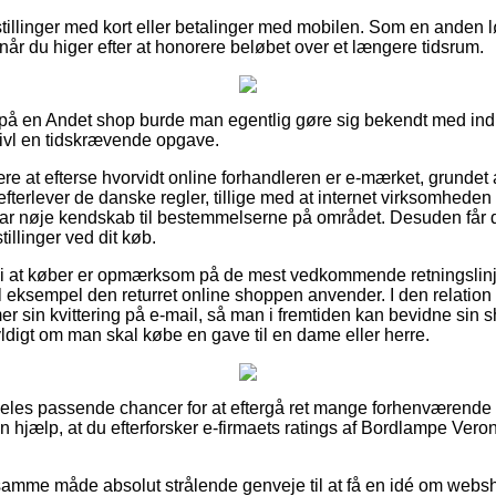
stillinger med kort eller betalinger med mobilen. Som en anden
, når du higer efter at honorere beløbet over et længere tidsrum.
ler på en Andet shop burde man egentlig gøre sig bekendt med in
tvivl en tidskrævende opgave.
ære at efterse hvorvidt online forhandleren er e-mærket, grundet a
 efterlever de danske regler, tillige med at internet virksomhede
 har nøje kendskab til bestemmelserne på området. Desuden får du 
illinger ved dit køb.
vi at køber er opmærksom på de mest vedkommende retningslin
l eksempel den returret online shoppen anvender. I den relation 
 sin kvittering på e-mail, så man i fremtiden kan bevidne sin
ldigt om man skal købe en gave til en dame eller herre.
ldeles passende chancer for at eftergå ret mange forhenværende
en hjælp, at du efterforsker e-firmaets ratings af Bordlampe Vero
amme måde absolut strålende genveje til at få en idé om webs