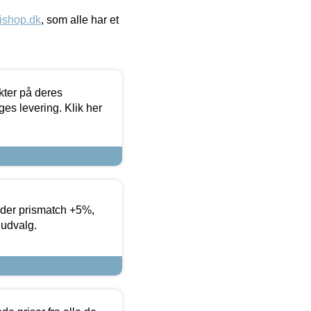
ishop.dk
, som alle har et
ter på deres
es levering. Klik her
yder prismatch +5%,
 udvalg.