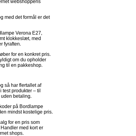
nternet webshoppens
og med det formål er det
rdlampe Verona E27,
emt klokkeslæt, med
 fyraften.
ber for en konkret pris.
gyldigt om du opholder
ing til en pakkeshop.
 så har flertallet af
test produkter – til
 uden betaling.
batkoder på Bordlampe
den mindst kostelige pris.
alg for en pris som
. Handler med kort er
ernet shops.