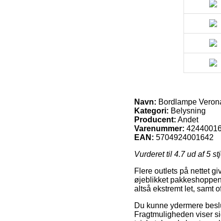
Navn:
Bordlampe Verona
Kategori:
Belysning
Producent:
Andet
Varenummer:
4244001
EAN:
5704924001642
Vurderet til
4.7
ud af 5 st
Flere outlets på nettet g
øjeblikket pakkeshoppen, f
altså ekstremt let, samt
Du kunne ydermere beslutte 
Fragtmuligheden viser sig 