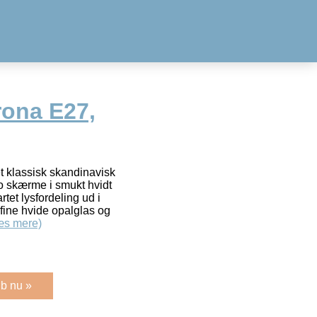
ona E27,
 et klassisk skandinavisk
o skærme i smukt hvidt
rtet lysfordeling ud i
fine hvide opalglas og
æs mere)
b nu »