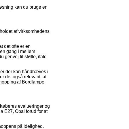
 løsning kan du bruge en
dholdet af virksomhedens
t det ofte er en
n en gang i mellem
genvej til støtte, ifald
jer der kan håndhæves i
er det også relevant, at
 shopping af Bordlampe
 køberes evalueringer og
na E27, Opal forud for at
hoppens pålidelighed.