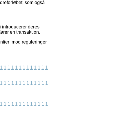
rdreforløbet, som også
 introducerer deres
ører en transaktion.
ntier imod reguleringer
1
1
1
1
1
1
1
1
1
1
1
1
1
1
1
1
1
1
1
1
1
1
1
1
1
1
1
1
1
1
1
1
1
1
1
1
1
1
1