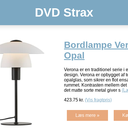
DVD Strax
Bordlampe Ver
Opal
Verona er en traditionel serie i
design. Verona er opbygget af t
opalglas, som sikrer en flot ensa
rummet. Kontrasten mellem det 
det matte sorte metal giver s
(L
423.75
kr.
(Vis fragtpris)
Læs mere »
Kø