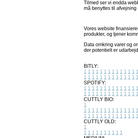
Tilmed ser vi endda webb
må benyttes til afvejning 
Vores website finansiere
produkter, og tjener kom
Data omkring varer og on
der potentielt er udarbej
BITLY:
1
1
1
1
1
1
1
1
1
1
1
1
1
1
1
1
1
1
1
1
1
1
1
1
1
1
SPOTIFY:
1
1
1
1
1
1
1
1
1
1
1
1
1
1
1
1
1
1
1
1
1
1
1
1
1
1
CUTTLY BIO:
1
1
1
1
1
1
1
1
1
1
1
1
1
1
1
1
1
1
1
1
1
1
1
1
1
1
1
CUTTLY OLD:
1
1
1
1
1
1
1
1
1
1
1