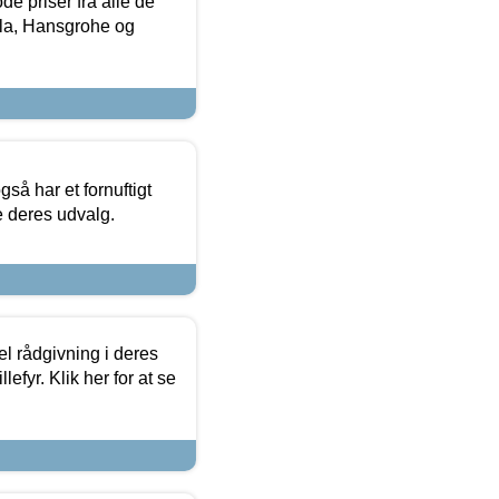
de priser fra alle de
la, Hansgrohe og
så har et fornuftigt
se deres udvalg.
el rådgivning i deres
efyr. Klik her for at se