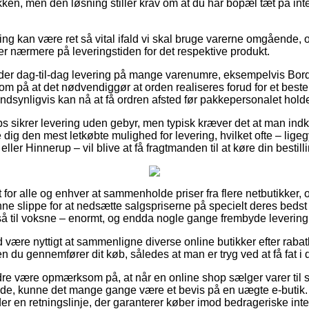
pakken, men den løsning stiller krav om at du har bopæl tæt på i
ng kan være ret så vital ifald vi skal bruge varerne omgående, 
gger nærmere på leveringstiden for det respektive produkt.
 yder dag-til-dag levering på mange varenumre, eksempelvis Bo
 på at det nødvendiggør at orden realiseres forud for et best
ndsynligvis kan nå at få ordren afsted før pakkepersonalet holder
s sikrer levering uden gebyr, men typisk kræver det at man indkø
 dig den mest letkøbte mulighed for levering, hvilket ofte – lige
ller Hinnerup – vil blive at få fragtmanden til at køre din bestill
 for alle og enhver at sammenholde priser fra flere netbutikker, og
ne slippe for at nedsætte salgspriserne på specielt deres bedst i 
gså til voksne – enormt, og endda nogle gange frembyde levering
id være nyttigt at sammenligne diverse online butikker efter ra
 du gennemfører dit køb, således at man er tryg ved at få fat i 
re være opmærksom på, at når en online shop sælger varer til s
alende, kunne det mange gange være et bevis på en uægte e-butik
er en retningslinje, der garanterer køber imod bedrageriske int