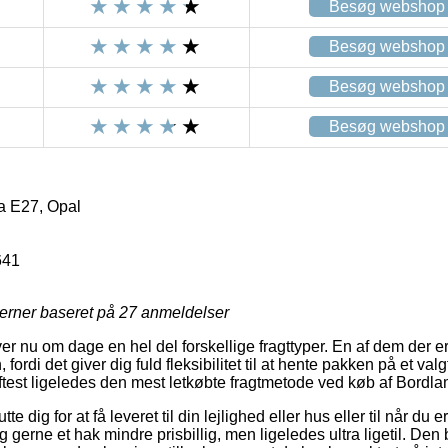
Besøg webshop
Besøg webshop
Besøg webshop
Besøg webshop
 E27, Opal
641
jerner baseret på
27
anmeldelser
iver nu om dage en hel del forskellige fragttyper. En af dem der e
ordi det giver dig fuld fleksibilitet til at hente pakken på et valg
 oftest ligeledes den mest letkøbte fragtmetode ved køb af Bord
dig for at få leveret til din lejlighed eller hus eller til når du er
gerne et hak mindre prisbillig, men ligeledes ultra ligetil. Den b