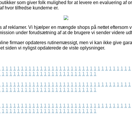
utikker som giver folk mulighed for at levere en evaluering af o
af hvor tilfredse kunderne er.
s af reklamer. Vi hjælper en mængde shops på nettet eftersom vi
mission under forudsætning af at de brugere vi sender videre udf
line firmaer opdateres rutinemæssigt, men vi kan ikke give gara
det siden vi nyligst opdaterede de viste oplysninger.
1
1
1
1
1
1
1
1
1
1
1
1
1
1
1
1
1
1
1
1
1
1
1
1
1
1
1
1
1
1
1
1
1
1
1
1
1
1
1
1
1
1
1
1
1
1
1
1
1
1
1
1
1
1
1
1
1
1
1
1
1
1
1
1
1
1
1
1
1
1
1
1
1
1
1
1
1
1
1
1
1
1
1
1
1
1
1
1
1
1
1
1
1
1
1
1
1
1
1
1
1
1
1
1
1
1
1
1
1
1
1
1
1
1
1
1
1
1
1
1
1
1
1
1
1
1
1
1
1
1
1
1
1
1
1
1
1
1
1
1
1
1
1
1
1
1
1
1
1
1
1
1
1
1
1
1
1
1
1
1
1
1
1
1
1
1
1
1
1
1
1
1
1
1
1
1
1
1
1
1
1
1
1