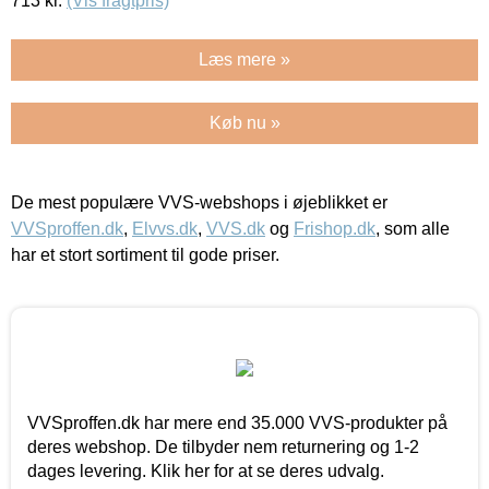
713
kr.
(Vis fragtpris)
Læs mere »
Køb nu »
De mest populære VVS-webshops i øjeblikket er
VVSproffen.dk
,
Elvvs.dk
,
VVS.dk
og
Frishop.dk
, som alle
har et stort sortiment til gode priser.
VVSproffen.dk har mere end 35.000 VVS-produkter på
deres webshop. De tilbyder nem returnering og 1-2
dages levering. Klik her for at se deres udvalg.