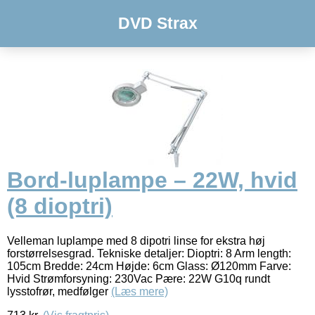
DVD Strax
Bord-luplampe – 22W, hvid
(8 dioptri)
Velleman luplampe med 8 dipotri linse for ekstra høj
forstørrelsesgrad. Tekniske detaljer: Dioptri: 8 Arm length:
105cm Bredde: 24cm Højde: 6cm Glass: Ø120mm Farve:
Hvid Strømforsyning: 230Vac Pære: 22W G10q rundt
lysstofrør, medfølger
(Læs mere)