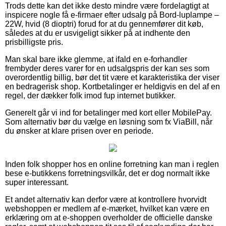
Trods dette kan det ikke desto mindre være fordelagtigt at
inspicere nogle få e-firmaer efter udsalg på Bord-luplampe –
22W, hvid (8 dioptri) forud for at du gennemfører dit køb,
således at du er usvigeligt sikker på at indhente den
prisbilligste pris.
Man skal bare ikke glemme, at ifald en e-forhandler
frembyder deres varer for en udsalgspris der kan ses som
overordentlig billig, bør det tit være et karakteristika der viser
en bedragerisk shop. Kortbetalinger er heldigvis en del af en
regel, der dækker folk imod fup internet butikker.
Generelt går vi ind for betalinger med kort eller MobilePay.
Som alternativ bør du vælge en løsning som fx ViaBill, når
du ønsker at klare prisen over en periode.
Inden folk shopper hos en online forretning kan man i reglen
bese e-butikkens forretningsvilkår, det er dog normalt ikke
super interessant.
Et andet alternativ kan derfor være at kontrollere hvorvidt
webshoppen er medlem af e-mærket, hvilket kan være en
erklæring om at e-shoppen overholder de officielle danske