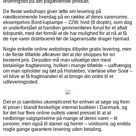
leveringstid på det pågældende produkt.
De fleste webshops giver løfte om levering på
næstkommende hverdag på en række af deres varenumre,
eksempelvis Bord-luplampe – 22W, hvid (8 dioptri), som dog
er underforstået at handlen gemmenføres forud for et aftalt
tidspunkt, med det formål at de har mulighed for at nå at få
de nye varer distribueret før de lageransatte drager hjemad.
Nogle enkelte online webshops tilbyder gratis levering, men
i de fleste tilfælde afkræver det at der shoppes for en
bestemt pris. Desuden må man udvælge den mest
betalelige fragtløsning, hvilket i mange tilfælde – uafhængig
om man opholder sig tæt på Holstebro, Værløse eller Sorø –
vil blive at få fragtmanden til at bringe din ordre til et
udleveringssted.
Det er jo særdeles ukompliceret for enhver at søge sig frem
til priser i blandt forskellige internet butikker i Danmark, og
for det har flere online outlets været presset til at at
nedbringe salgspriserne på mange af deres varer – til
juniorer, men også til damer og herrer – voldsomt, og endda
nogle gange garantere levering uden betaling.