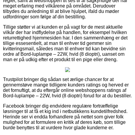
regler, samt at webshoppen tit ses til af sagkyndige der har
meget erfaring med vilkårene på området. Derudover
tilbydes du anledning til at blive hjulpet, ifald du møder
udfordringer som følge af din bestilling.
Tillige støtter vi at kunden er på vagt for de mest aktuelle
vilkår der har indflydelse på handlen, for eksempel hvilken
returrettighed hjemmesiden har. I den sammenhæng er det
tillige essesentielt, at man til enhver tid gemmer sin
kvitteringsmail, således man til enhver tid kan bevidne sin
ordre af Bord-luplampe – 22W, hvid (8 dioptri), uanset om
man er på udkig efter et produkt til en pige eller dreng.
Trustpilot bringer dig sådan set ærlige chancer for at
gennemstøve mange tidligere kunders ratings og herved er
det fornuftigt, at du eftergår online webshoppens ratings af
Bord-luplampe – 22W, hvid (8 dioptri) forud for at du bestiller.
Facebook bringer dig endvidere regulære fortræffelige
løsninger til at få et kig ind i netbutikkens kundetilfredshed.
Herinde ser vi endda forhandlere på nettet som giver folk
mulighed for at formulere en kritik af deres køb, som tillige
burde benyttes til at vurdere hvor glade kunderne er.