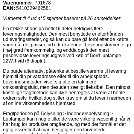
Varenummer:
791678
EAN:
5410329462581
Vurderet til
4
ud af 5 stjerner baseret på
26
anmeldelser
En række shops på nettet tildeler heldigvis flere
leveringsmuligheder. Den mest benyttede er efterhånden
udleveringssteder, og så kan du bare gå forbi efter de købte
varer når det passer ind i din kalender. Leveringsformen er jo
i høj grad fremkommelig, og endda også den mest
prisbevidste leveringsudgave ved køb af Bord-luplampe –
22W, hvid (8 dioptri).
Du burde alternativt påtænke at bestille varerne til levering
hjem til din privatadresse eller til din arbejdsplads.
Leveringsmetoden viser sig ofte en tak mere
omkostningsfuld, men desuden særligt fleksibel. Den mindst
kostelige fragtmetode kan ikke benægtes at være at hente
ordren selv, hvilket dog stiller krav om at du lever i nærheden
af online virksomhedens hjemsted.
Fragtperioden på Belysning > Indendørsbelysning >
Luplamper kan i nogle tilfælde være virkelig væsentlig når vi
har brug for produktet omgående, og med det formål er det
rigtig essentielt at man besigtiger den forventede