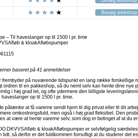
Besøg webshop
Besøg webshop
 Til haveslanger op til 1500 l pr. time
SAfløb & kloakAfløbspumper
061115
jerner baseret på
41
anmeldelser
er frembyder på nuværende tidspunkt en lang række forskellige me
agt ordren til en pakkeshop, så du nemt selv kan hente dine nye 
mlig i høj grad let, og ofte ydermere den billigste leveringsløsn
aveslanger op til 1500 l pr. time.
tænke at få varerne sendt hjem til dig privat eller til dit arbe
re omkostningsfuld, men også i høj grad fleksibel. Den prisbil
s at være at hente varerne selv, som dog er betinget af at du er 
.DKVVSAfløb & kloakAfløbspumper er selvfølgelig særdeles r
 lidt, så derfor er det fuldkommen fornuftigt at du studerer det 