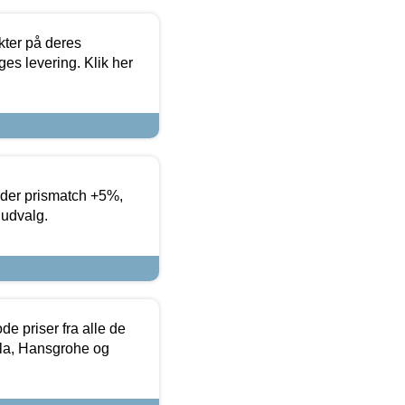
ter på deres
es levering. Klik her
yder prismatch +5%,
 udvalg.
de priser fra alle de
la, Hansgrohe og