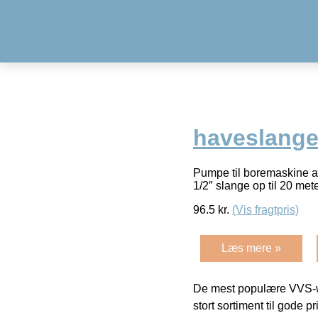
haveslanger 
Pumpe til boremaskine a
1/2″ slange op til 20 met
96.5
kr.
(Vis fragtpris)
Læs mere »
De mest populære VVS-w
stort sortiment til gode pr