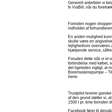
Generelt anbefaler vi bet
fx ViaBill, når du foretr
Forinden nogen shopper p
indholdet af forhandlere
En anden mulighed kunne
skulle være en angivelse
lejlighedsvis overværes 
hjælpende service, såfre
Foruden dette slår vi et 
forbindelse med købet, s
det ligeledes vigtigt, a
Boremaskinepumpe – Til h
herre.
Trustpilot leverer gansk
af den grund støtter vi,
1500 l pr. time forinden d
Facebook fører til derud