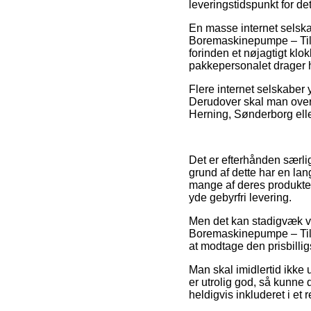
leveringstidspunkt for de
En masse internet selska
Boremaskinepumpe – Til h
forinden et nøjagtigt klo
pakkepersonalet drager 
Flere internet selskaber 
Derudover skal man overv
Herning, Sønderborg elle
Det er efterhånden særligt
grund af dette har en lan
mange af deres produkter
yde gebyrfri levering.
Men det kan stadigvæk vis
Boremaskinepumpe – Til ha
at modtage den prisbilligs
Man skal imidlertid ikke 
er utrolig god, så kunne
heldigvis inkluderet i et 