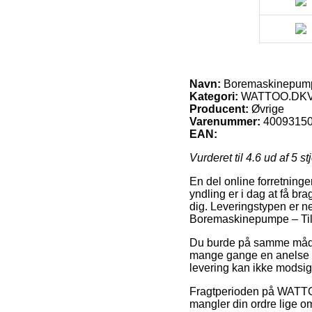
Navn:
Boremaskinepumpe –
Kategori:
WATTOO.DKVV
Producent:
Øvrige
Varenummer:
4009315
EAN:
Vurderet til
4.6
ud af 5 st
En del online forretning
yndling er i dag at få br
dig. Leveringstypen er ne
Boremaskinepumpe – Til h
Du burde på samme måde på
mange gange en anelse me
levering kan ikke modsige
Fragtperioden på WATTOO
mangler din ordre lige om