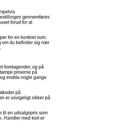
empelvis
bestillingen gennemføres
uset forud for at
per for en konkret sum.
g om du befinder sig nær
.
net foretagender, og på
 stampe priserne på
t, og endda nogle gange
batkoder på
n er usvigeligt sikker på
re til en udsalgspris som
k. Handler med kort er