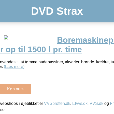
DVD Strax
Boremaskinep
op til 1500 l pr. time
nvendes til at tømme badebassiner, akvarier, brønde, kældre, 
er.
(Læs mere)
Køb nu »
ebshops i øjeblikket er
VVSproffen.dk
,
Elvvs.dk
,
VVS.dk
og
Fr
iser.