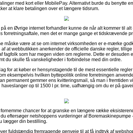
alinger med kort eller MobilePay. Alternativt burde du benytte en
ækker at klare betalingen over et længere tidsrum.
å en Øvrige internet forhandler kunne de når alt kommer til al
ns forretningsaftale, men det er mange gange et tidskrævende pr
 måske være at se om internet virksomheden er e-mærke godke
 af at webbutikken anerkender de officielle danske regler, till
af fagfolk som har megen viden om reglerne. Dette er desuden en
mt du skulle få vanskeligheder i forbindelse med din ordre.
slag for at køber er hensynstagende til de mest essentielle regle
om eksempelvis hvilken byttepolitik online forretningen anven
t man permanent gemmer ens kvitteringsmail, så man i fremtiden v
aveslanger op til 1500 l pr. time, uafhængig om du er på gavei
e fornemme chancer for at granske en længere række eksisteren
 at du eftersøger netshoppens vurderinger af Boremaskinepumpe –
u lægger din bestilling.
over fuldstændig fremragende genveje til at få indtryk af websh