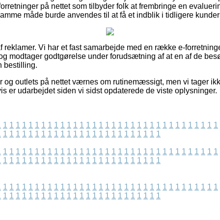
rretninger på nettet som tilbyder folk at frembringe en evalueri
mme måde burde anvendes til at få et indblik i tidligere kunder
f reklamer. Vi har et fast samarbejde med en række e-forretning
 og modtager godtgørelse under forudsætning af at en af de be
bestilling.
og outlets på nettet værnes om rutinemæssigt, men vi tager ikk
is er udarbejdet siden vi sidst opdaterede de viste oplysninger.
1
1
1
1
1
1
1
1
1
1
1
1
1
1
1
1
1
1
1
1
1
1
1
1
1
1
1
1
1
1
1
1
1
1
1
1
1
1
1
1
1
1
1
1
1
1
1
1
1
1
1
1
1
1
1
1
1
1
1
1
1
1
1
1
1
1
1
1
1
1
1
1
1
1
1
1
1
1
1
1
1
1
1
1
1
1
1
1
1
1
1
1
1
1
1
1
1
1
1
1
1
1
1
1
1
1
1
1
1
1
1
1
1
1
1
1
1
1
1
1
1
1
1
1
1
1
1
1
1
1
1
1
1
1
1
1
1
1
1
1
1
1
1
1
1
1
1
1
1
1
1
1
1
1
1
1
1
1
1
1
1
1
1
1
1
1
1
1
1
1
1
1
1
1
1
1
1
1
1
1
1
1
1