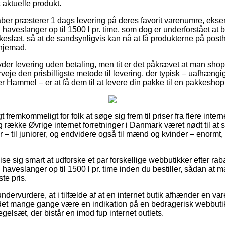
t aktuelle produkt.
ber præsterer 1 dags levering på deres favorit varenumre, eks
aveslanger op til 1500 l pr. time, som dog er underforstået at 
kkeslæt, så at de sandsynligvis kan nå at få produkterne på posth
hjemad.
yder levering uden betaling, men tit er det påkrævet at man shop
eje den prisbilligste metode til levering, der typisk – uafhængi
r Hammel – er at få dem til at levere din pakke til en pakkeshop
 fremkommeligt for folk at søge sig frem til priser fra flere inter
g række Øvrige internet forretninger i Danmark været nødt til at
 – til juniorer, og endvidere også til mænd og kvinder – enorm
e sig smart at udforske et par forskellige webbutikker efter ra
veslanger op til 1500 l pr. time inden du bestiller, sådan at ma
te pris.
undervurdere, at i tilfælde af at en internet butik afhænder en va
 det mange gange være en indikation på en bedragerisk webbuti
regelsæt, der bistår en imod fup internet outlets.