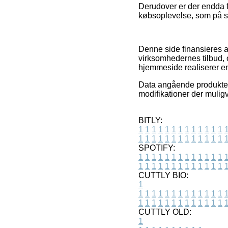
Derudover er der endda fo
købsoplevelse, som på sa
Denne side finansieres a
virksomhedernes tilbud,
hjemmeside realiserer en 
Data angående produkter 
modifikationer der muligv
BITLY:
1
1
1
1
1
1
1
1
1
1
1
1
1
1
1
1
1
1
1
1
1
1
1
1
1
1
SPOTIFY:
1
1
1
1
1
1
1
1
1
1
1
1
1
1
1
1
1
1
1
1
1
1
1
1
1
1
CUTTLY BIO:
1
1
1
1
1
1
1
1
1
1
1
1
1
1
1
1
1
1
1
1
1
1
1
1
1
1
1
CUTTLY OLD:
1