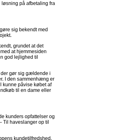
 løsning på afbetaling fra
t gøre sig bekendt med
ojekt.
ndt, grundet at det
ige med at hjemmesiden
 god lejlighed til
r der gør sig gældende i
der. I den sammenhæng er
il kunne påvise købet af
ndkøb til en dame eller
de kunders opfattelser og
 Til haveslanger op til
oppens kundetilfredshed.