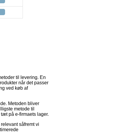
toder til levering. En
produkter når det passer
ing ved køb af
jde. Metoden bliver
ligste metode til
tæt på e-firmaets lager.
elevant såfremt vi
estimerede