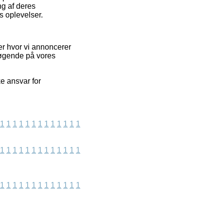
ng af deres
s oplevelser.
er hvor vi annoncerer
søgende på vores
e ansvar for
1
1
1
1
1
1
1
1
1
1
1
1
1
1
1
1
1
1
1
1
1
1
1
1
1
1
1
1
1
1
1
1
1
1
1
1
1
1
1