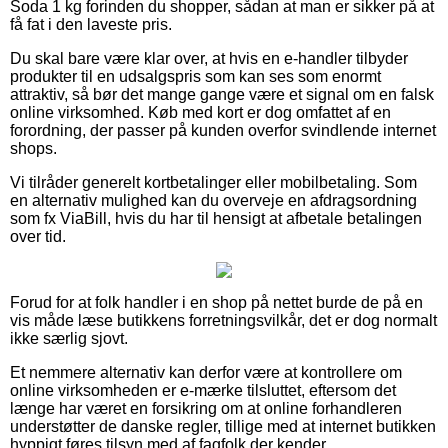
Soda 1 kg forinden du shopper, sådan at man er sikker på at
få fat i den laveste pris.
Du skal bare være klar over, at hvis en e-handler tilbyder
produkter til en udsalgspris som kan ses som enormt
attraktiv, så bør det mange gange være et signal om en falsk
online virksomhed. Køb med kort er dog omfattet af en
forordning, der passer på kunden overfor svindlende internet
shops.
Vi tilråder generelt kortbetalinger eller mobilbetaling. Som
en alternativ mulighed kan du overveje en afdragsordning
som fx ViaBill, hvis du har til hensigt at afbetale betalingen
over tid.
Forud for at folk handler i en shop på nettet burde de på en
vis måde læse butikkens forretningsvilkår, det er dog normalt
ikke særlig sjovt.
Et nemmere alternativ kan derfor være at kontrollere om
online virksomheden er e-mærke tilsluttet, eftersom det
længe har været en forsikring om at online forhandleren
understøtter de danske regler, tillige med at internet butikken
hyppigt føres tilsyn med af fagfolk der kender