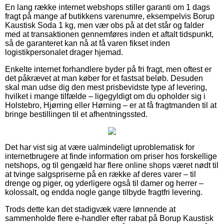
En lang række internet webshops stiller garanti om 1 dags
fragt på mange af butikkens varenumre, eksempelvis Borup
Kaustisk Soda 1 kg, men vær obs på at det står og falder
med at transaktionen gennemføres inden et aftalt tidspunkt,
så de garanteret kan nå at få varen fikset inden
logistikpersonalet drager hjemad.
Enkelte internet forhandlere byder på fri fragt, men oftest er
det påkrævet at man køber for et fastsat beløb. Desuden
skal man udse dig den mest prisbevidste type af levering,
hvilket i mange tilfælde – ligegyldigt om du opholder sig i
Holstebro, Hjørring eller Hørning – er at få fragtmanden til at
bringe bestillingen til et afhentningssted.
Det har vist sig at være ualmindeligt uproblematisk for
internetbrugere at finde information om priser hos forskellige
netshops, og til gengæld har flere online shops været nødt til
at tvinge salgspriserne på en række af deres varer – til
drenge og piger, og yderligere også til damer og herrer –
kolossalt, og endda nogle gange tilbyde fragtfri levering.
Trods dette kan det stadigvæk være lønnende at
sammenholde flere e-handler efter rabat på Borup Kaustisk