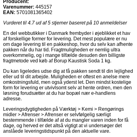
Producent:
Varenummer:
445157
EAN:
5701081365402
Vurderet til
4.7
ud af 5 stjerner baseret på
10
anmeldelser
En del webbutikker i Danmark frembyder i øjeblikket et hav
af forskellige former for levering. Det mest populære er nu
om dage levering til en pakkeshop, hvor du selv kan afhente
pakken når du har tid. Fragtmuligheden er nemlig ultra
overkommelig, og i mange tilfælde desuden den billigste
fragtmetode ved køb af Borup Kaustisk Soda 1 kg.
Du kan ligeledes udse dig at få pakken sendt til din lejlighed
eller ud til dit arbejde. Muligheden er oftest en anelse mere
omkostningsfuld, men også yderst let. Den mindst kostelige
form for levering er utvivlsomt selv at hente ordren, men den
løsning forudsætter at du har bopæl nær e-handlens
adresse.
Leveringsdygtigheden på Værktøj > Kemi > Rengørings
midler > Afrenser > Afrenser er selvfølgelig særligt
bestemmende i tilfælde af at du mangler varen inden for få
dage, og herved er det altså vigtigt at vi undersøger det
anslåede leveringstidspunkt på den aktuelle vare.