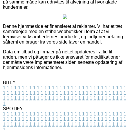
på samme måde kan udnyttes til afvejning af hvor glade
kunderne er.
Denne hjemmeside er finansieret af reklamer. Vi har et tæt
samarbejde med en stribe webbutikker i form af at vi
fremviser virksomhedernes produkter, og indtjener betaling
såfremt en bruger fra vores side laver en handel.
Data om tilbud og firmaer på nettet opdateres fra tid til
anden, men vi påtager os ikke ansvaret for modifikationer
der måtte være implementeret siden seneste opdatering af
hjemmesidens informationer.
BITLY:
1
1
1
1
1
1
1
1
1
1
1
1
1
1
1
1
1
1
1
1
1
1
1
1
1
1
1
1
1
1
1
1
1
1
1
1
1
1
1
1
1
1
1
1
1
1
1
1
1
1
1
1
1
1
1
1
1
1
1
1
1
1
1
1
1
1
1
1
1
1
1
1
1
1
1
1
1
1
1
1
1
1
1
1
1
1
1
1
1
1
1
1
1
1
1
1
1
1
1
1
SPOTIFY:
1
1
1
1
1
1
1
1
1
1
1
1
1
1
1
1
1
1
1
1
1
1
1
1
1
1
1
1
1
1
1
1
1
1
1
1
1
1
1
1
1
1
1
1
1
1
1
1
1
1
1
1
1
1
1
1
1
1
1
1
1
1
1
1
1
1
1
1
1
1
1
1
1
1
1
1
1
1
1
1
1
1
1
1
1
1
1
1
1
1
1
1
1
1
1
1
1
1
1
1