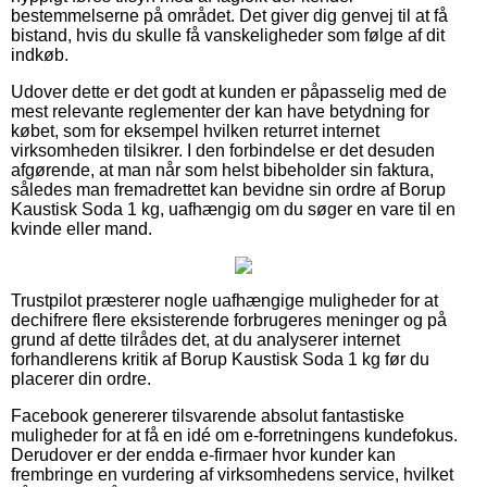
bestemmelserne på området. Det giver dig genvej til at få
bistand, hvis du skulle få vanskeligheder som følge af dit
indkøb.
Udover dette er det godt at kunden er påpasselig med de
mest relevante reglementer der kan have betydning for
købet, som for eksempel hvilken returret internet
virksomheden tilsikrer. I den forbindelse er det desuden
afgørende, at man når som helst bibeholder sin faktura,
således man fremadrettet kan bevidne sin ordre af Borup
Kaustisk Soda 1 kg, uafhængig om du søger en vare til en
kvinde eller mand.
Trustpilot præsterer nogle uafhængige muligheder for at
dechifrere flere eksisterende forbrugeres meninger og på
grund af dette tilrådes det, at du analyserer internet
forhandlerens kritik af Borup Kaustisk Soda 1 kg før du
placerer din ordre.
Facebook genererer tilsvarende absolut fantastiske
muligheder for at få en idé om e-forretningens kundefokus.
Derudover er der endda e-firmaer hvor kunder kan
frembringe en vurdering af virksomhedens service, hvilket