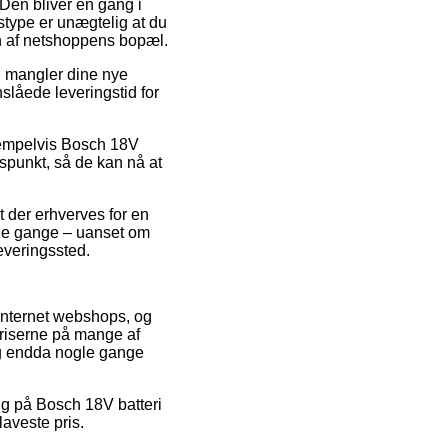
 Den bliver en gang i
gstype er unægtelig at du
en af netshoppens bopæl.
du mangler dine nye
slåede leveringstid for
sempelvis Bosch 18V
dspunkt, så de kan nå at
t der erhverves for en
nge gange – uanset om
leveringssted.
 internet webshops, og
priserne på mange af
 og endda nogle gange
alg på Bosch 18V batteri
laveste pris.