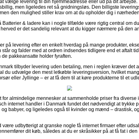
at vælge levering til din hjemmeadresse eller ud på dit arbejde.
billig, men ligeledes ret så gnidningsløs. Den billigste leverin
 men den mulighed stiller krav om at du opholder dig i nærhed
Batterier & ladere kan i nogle tilfælde være rigtig central om 
g herved er det sandelig relevant at du kigger nærmere på den an
r på levering efter en enkelt hverdag på mange produkter, ek
m står og falder med at ordren indsendes tidligere end et aftalt ti
 de pakkeansatte holder fyraften.
Danmark tilbyder levering uden betaling, men i reglen kræver det a
kal du udvælge den mest letkøbte leveringsversion, hvilket ma
ør eller Jyllinge – er at få dem til at køre produkterne til et ud
lt for almindelige mennesker at sammenholde priser fra diverse
sch internet handler i Danmark fundet det nødvendigt at trykke 
rn og babyer, og ligeledes også til kvinder og mænd – drastisk,
id være udbytterigt at granske nogle få internet firmaer efter uds
nnemfører dit køb, således at du er skråsikker på at få fat i den 