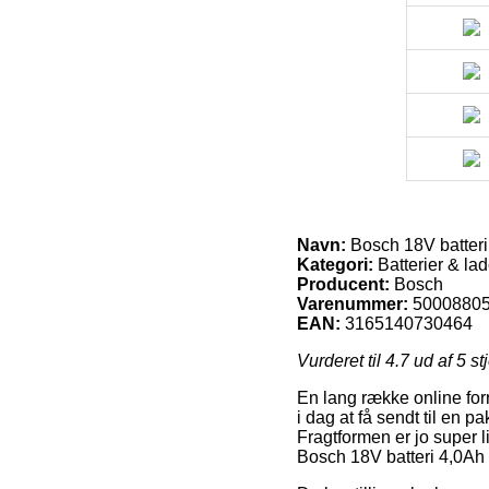
Navn:
Bosch 18V batteri
Kategori:
Batterier & la
Producent:
Bosch
Varenummer:
5000880
EAN:
3165140730464
Vurderet til
4.7
ud af 5 st
En lang række online forre
i dag at få sendt til en p
Fragtformen er jo super 
Bosch 18V batteri 4,0Ah 