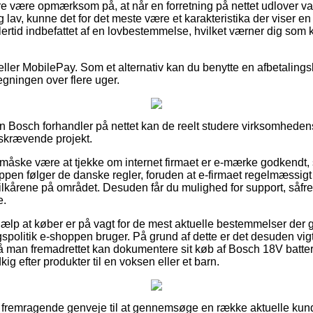
 være opmærksom på, at når en forretning på nettet udlover varer
ig lav, kunne det for det meste være et karakteristika der viser en
lertid indbefattet af en lovbestemmelse, hvilket værner dig so
 eller MobilePay. Som et alternativ kan du benytte en afbetalingsl
egningen over flere uger.
 Bosch forhandler på nettet kan de reelt studere virksomhedens
idskrævende projekt.
måske være at tjekke om internet firmaet er e-mærke godkendt, s
pen følger de danske regler, foruden at e-firmaet regelmæssigt 
vilkårene på området. Desuden får du mulighed for support, såf
e.
jælp at køber er på vagt for de mest aktuelle bestemmelser der 
spolitik e-shoppen bruger. På grund af dette er det desuden vigt
 så man fremadrettet kan dokumentere sit køb af Bosch 18V batter
ig efter produkter til en voksen eller et barn.
t fremragende genveje til at gennemsøge en række aktuelle kunder