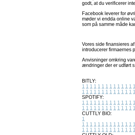
godt, at du verificerer in
Facebook leverer for øvri
møder vi endda online va
som på samme måde kan tag
Vores side finansieres af
introducerer firmaernes 
Anvisninger omkring varer
ændringer der er udført s
BITLY:
1
1
1
1
1
1
1
1
1
1
1
1
1
1
1
1
1
1
1
1
1
1
1
1
1
1
SPOTIFY:
1
1
1
1
1
1
1
1
1
1
1
1
1
1
1
1
1
1
1
1
1
1
1
1
1
1
CUTTLY BIO:
1
1
1
1
1
1
1
1
1
1
1
1
1
1
1
1
1
1
1
1
1
1
1
1
1
1
1