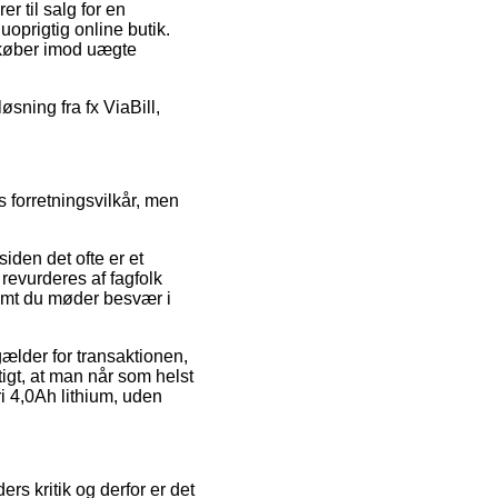
 til salg for en
 uoprigtig online butik.
m køber imod uægte
øsning fra fx ViaBill,
 forretningsvilkår, men
iden det ofte er et
revurderes af fagfolk
remt du møder besvær i
gælder for transaktionen,
igt, at man når som helst
i 4,0Ah lithium, uden
s kritik og derfor er det