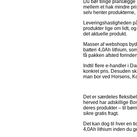
Du bør tillige planlægge 
mellem et hak mindre pris
selv henter produkterne,
Leveringshastigheden på 
produkter lige om lidt, o
det aktuelle produkt.
Masser af webshops byde
batteri 4,0Ah lithium, so
få pakken afsted forinden
Indtil flere e-handler i 
konkret pris. Desuden s
man bor ved Horsens, Kors
Det er særdeles fleksibe
herved har adskillige Bo
deres produkter – til bø
sikre gratis fragt.
Det kan dog til hver en t
4,0Ah lithium inden du ge