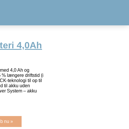
teri 4,0Ah
med 4,0 Ah og
 længere driftstid (i
-teknologi til op til
d til akku uden
er System – akku
b nu »