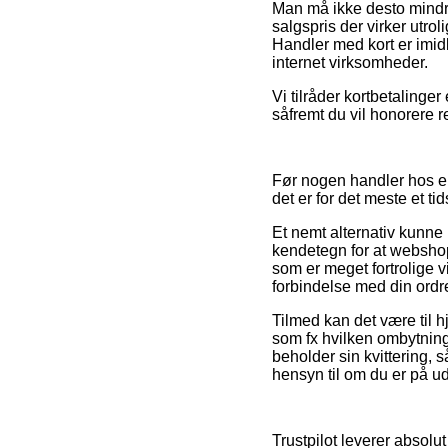
Man må ikke desto mindre
salgspris der virker utrol
Handler med kort er imid
internet virksomheder.
Vi tilråder kortbetalinger
såfremt du vil honorere r
Før nogen handler hos en
det er for det meste et t
Et nemt alternativ kunne 
kendetegn for at webshop
som er meget fortrolige 
forbindelse med din ordr
Tilmed kan det være til h
som fx hvilken ombytning
beholder sin kvittering,
hensyn til om du er på udk
Trustpilot leverer absolu