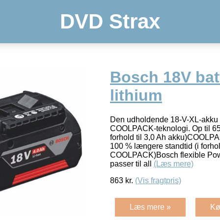
DVD Strax
Bosch 18V bat
lithium
Den udholdende 18-V-XL-akku 
COOLPACK-teknologi. Op til 65 %
forhold til 3,0 Ah akku)COOLPACK
100 % længere standtid (i forhol
COOLPACK)Bosch flexible Pow
passer til all
(Læs mere)
863
kr.
(Vis fragtpris)
Læs mere »
Kø