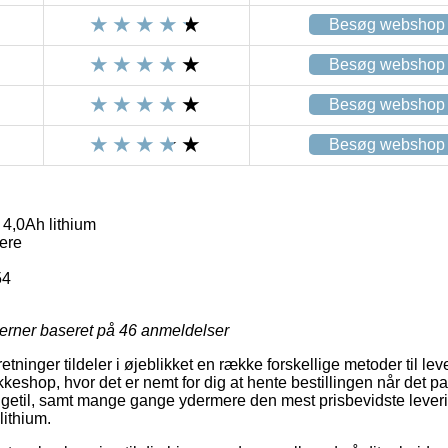
Besøg webshop
Besøg webshop
Besøg webshop
Besøg webshop
 4,0Ah lithium
dere
54
jerner baseret på
46
anmeldelser
tninger tildeler i øjeblikket en række forskellige metoder til lev
akkeshop, hvor det er nemt for dig at hente bestillingen når det pa
ligetil, samt mange gange ydermere den mest prisbevidste leve
lithium.