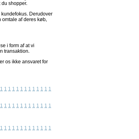
at du shopper.
ets kundefokus. Derudover
 omtale af deres køb,
e i form af at vi
n transaktion.
r os ikke ansvaret for
1
1
1
1
1
1
1
1
1
1
1
1
1
1
1
1
1
1
1
1
1
1
1
1
1
1
1
1
1
1
1
1
1
1
1
1
1
1
1