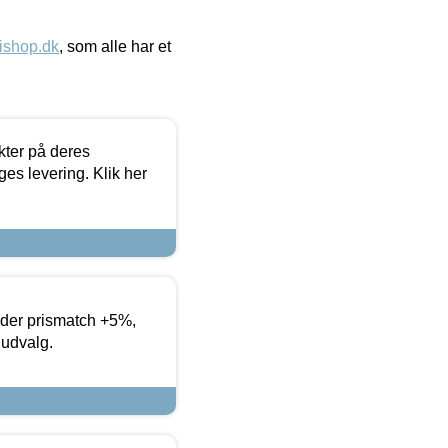
ishop.dk
, som alle har et
ter på deres
es levering. Klik her
yder prismatch +5%,
 udvalg.