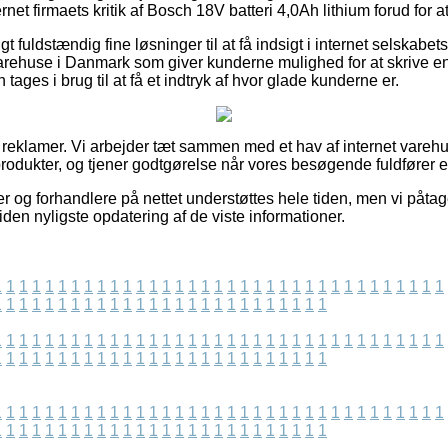
ternet firmaets kritik af Bosch 18V batteri 4,0Ah lithium forud for 
gt fuldstændig fine løsninger til at få indsigt i internet selskab
rehuse i Danmark som giver kunderne mulighed for at skrive en
es i brug til at få et indtryk af hvor glade kunderne er.
 reklamer. Vi arbejder tæt sammen med et hav af internet varehus
produkter, og tjener godtgørelse når vores besøgende fuldfører e
 og forhandlere på nettet understøttes hele tiden, men vi påtage
iden nyligste opdatering af de viste informationer.
1
1
1
1
1
1
1
1
1
1
1
1
1
1
1
1
1
1
1
1
1
1
1
1
1
1
1
1
1
1
1
1
1
1
1
1
1
1
1
1
1
1
1
1
1
1
1
1
1
1
1
1
1
1
1
1
1
1
1
1
1
1
1
1
1
1
1
1
1
1
1
1
1
1
1
1
1
1
1
1
1
1
1
1
1
1
1
1
1
1
1
1
1
1
1
1
1
1
1
1
1
1
1
1
1
1
1
1
1
1
1
1
1
1
1
1
1
1
1
1
1
1
1
1
1
1
1
1
1
1
1
1
1
1
1
1
1
1
1
1
1
1
1
1
1
1
1
1
1
1
1
1
1
1
1
1
1
1
1
1
1
1
1
1
1
1
1
1
1
1
1
1
1
1
1
1
1
1
1
1
1
1
1