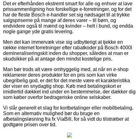
Det er efterhånden ekstremt smart for alle og enhver at lave
prissammenligning hos forskellige e-forretninger, og for det
har de fleste Bosch e-handler set sig nødsaget til at trykke
salgspriserne på mange af deres varer – til børn, og
endvidere også til mænd og kvinder – helt i bund, og endda
nogle gange yde gratis levering.
Men det kan immervæk vise sig udbytterigt at tjekke en
række internet forretninger efter rabatkoder på Bosch 4000l
demineraliseringskit inden du shopper, således at man er
skudsikker på at antage den mindst kostelige pris.
Man bør trods alt være omhyggelig med, at når en e-shop
reklamerer deres produkter for en pris som kan virke
ubegribelig god, er det for det meste være et karakteristika
der viser en snydagtig shop. Køb med betalingskort er
imidlertid dækket ind under en bestemmelse, der dækker dig
som køber overfor bedrageriske online selskaber.
Vi slår generelt et slag for kortbetalinger eller mobilbetaling.
Som en alternativ mulighed bør du bruge en
afbetalingsløsning fra fx ViaBill, for så vidt du tilstræber at
godtgøre prisen over tid.