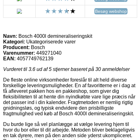
Besøg webshop
Navn:
Bosch 4000l demineraliseringskit
Kategori:
Ukategoriserede varer
Producent:
Bosch
Varenummer:
449271040
EAN:
4057749762139
Vurderet til
3.6
ud af 5 stjerner baseret på
30
anmeldelser
De fleste online virksomheder foreslår til alt held diverse
forskellige leveringsmuligheder. En af favoritterne er i dag at
få afleveret pakken hos en pakkeshop, som giver dig
fleksibiliteten til at hente din nyindkøbte vare lige præcis når
det passer ind i din kalender. Fragtmetoden er nemlig rigtig
gnidningsløs, og typisk endvidere den prisbilligste
fragtmulighed ved køb af Bosch 4000l demineraliseringskit.
Du burde lige så vel planlægge at vælge levering hjem til
hvor du bor eller til dit arbejde. Metoden bliver beklageligvis
en tak dyrere, men på den anden side yderst ukompliceret.