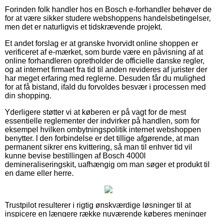
Forinden folk handler hos en Bosch e-forhandler behøver de
for at være sikker studere webshoppens handelsbetingelser,
men det er naturligvis et tidskrævende projekt.
Et andet forslag er at granske hvorvidt online shoppen er
verificeret af e-mærket, som burde være en påvisning af at
online forhandleren opretholder de officielle danske regler,
og at internet firmaet fra tid til anden revideres af jurister der
har meget erfaring med reglerne. Desuden får du mulighed
for at få bistand, ifald du forvoldes besvær i processen med
din shopping.
Yderligere støtter vi at køberen er på vagt for de mest
essentielle reglementer der indvirker på handlen, som for
eksempel hvilken ombytningspolitik internet webshoppen
benytter. I den forbindelse er det tillige afgørende, at man
permanent sikrer ens kvittering, så man til enhver tid vil
kunne bevise bestillingen af Bosch 4000l
demineraliseringskit, uafhængig om man søger et produkt til
en dame eller herre.
Trustpilot resulterer i rigtig ønskværdige løsninger til at
inspicere en længere række nuværende køberes meninger