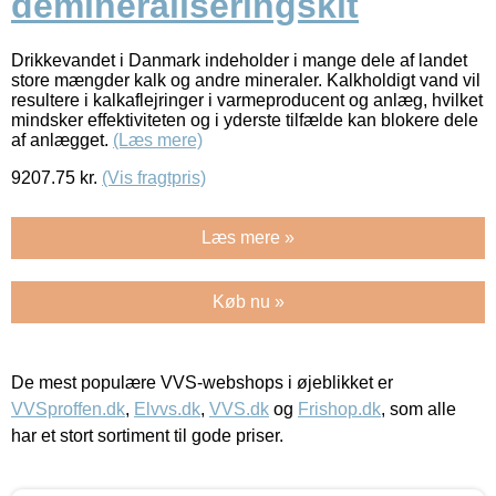
demineraliseringskit
Drikkevandet i Danmark indeholder i mange dele af landet
store mængder kalk og andre mineraler. Kalkholdigt vand vil
resultere i kalkaflejringer i varmeproducent og anlæg, hvilket
mindsker effektiviteten og i yderste tilfælde kan blokere dele
af anlægget.
(Læs mere)
9207.75
kr.
(Vis fragtpris)
Læs mere »
Køb nu »
De mest populære VVS-webshops i øjeblikket er
VVSproffen.dk
,
Elvvs.dk
,
VVS.dk
og
Frishop.dk
, som alle
har et stort sortiment til gode priser.