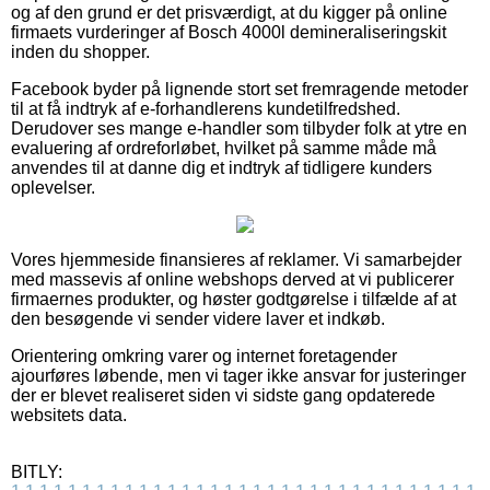
og af den grund er det prisværdigt, at du kigger på online
firmaets vurderinger af Bosch 4000l demineraliseringskit
inden du shopper.
Facebook byder på lignende stort set fremragende metoder
til at få indtryk af e-forhandlerens kundetilfredshed.
Derudover ses mange e-handler som tilbyder folk at ytre en
evaluering af ordreforløbet, hvilket på samme måde må
anvendes til at danne dig et indtryk af tidligere kunders
oplevelser.
Vores hjemmeside finansieres af reklamer. Vi samarbejder
med massevis af online webshops derved at vi publicerer
firmaernes produkter, og høster godtgørelse i tilfælde af at
den besøgende vi sender videre laver et indkøb.
Orientering omkring varer og internet foretagender
ajourføres løbende, men vi tager ikke ansvar for justeringer
der er blevet realiseret siden vi sidste gang opdaterede
websitets data.
BITLY: