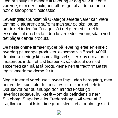
Den prisbilligste metode til levering er dog selv at hente
varerne, men den mulighed afhænger af at du har bopæl
nær e-shoppens tilholdssted.
Leveringstidspunktet på Ukategoriserede varer kan være
temmelig afgørende såfremt man står og skal bruge
produktet inden for få dage, så i det øjemed er det helt
essentielt at du checker den forventede leveringsdato ved
det pågældende produkt.
De fleste online firmaer byder på levering efter en enkelt
hverdag på mange produkter, eksempelvis Bosch 4000l
demineraliseringskit, som alligevel stiller krav om at ordren
indsendes inden et fast tidspunkt, således at de med
sikkerhed kan nå at få produkterne hen til fragtfirmaet før
logistikmedarbejderne får fri.
Nogle internet varehuse tilbyder fragt uden beregning, men
undertiden kun ifald der bestilles for et konkret beløb.
Derudover bør du snuppe den mindst kostelige
leveringsudgave, hvilket tit – om du befinder sig nær
Silkeborg, Slagelse eller Fredensborg – vil være at få
fragtfirmaet til at køre dine produkter til et afhentningssted.