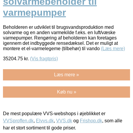
solvarmebeholder til
varmepumper
Beholderen er udviklet til brugsvandsproduktion med
solvarme og en anden varmekilde f.eks. en luft/væske
varmepumper. Rengøring af beholderen kan foretages
igennem det indbyggede rensedæksel. Det er muligt at
montere et el-varmelegeme (tilbehør) til vando
(Læs mere)
35204.75
kr.
(Vis fragtpris)
Læs mere »
Køb nu »
De mest populære VVS-webshops i øjeblikket er
VVSproffen.dk
,
Elvvs.dk
,
VVS.dk
og
Frishop.dk
, som alle
har et stort sortiment til gode priser.