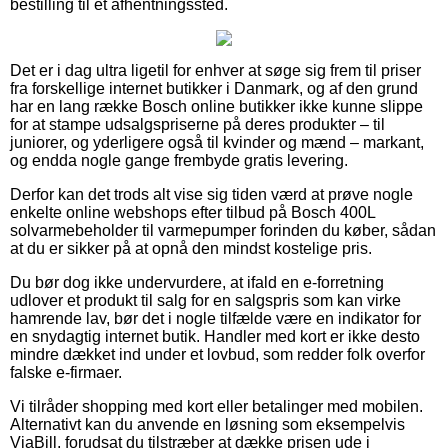
bestilling til et afhentningssted.
Det er i dag ultra ligetil for enhver at søge sig frem til priser
fra forskellige internet butikker i Danmark, og af den grund
har en lang række Bosch online butikker ikke kunne slippe
for at stampe udsalgspriserne på deres produkter – til
juniorer, og yderligere også til kvinder og mænd – markant,
og endda nogle gange frembyde gratis levering.
Derfor kan det trods alt vise sig tiden værd at prøve nogle
enkelte online webshops efter tilbud på Bosch 400L
solvarmebeholder til varmepumper forinden du køber, sådan
at du er sikker på at opnå den mindst kostelige pris.
Du bør dog ikke undervurdere, at ifald en e-forretning
udlover et produkt til salg for en salgspris som kan virke
hamrende lav, bør det i nogle tilfælde være en indikator for
en snydagtig internet butik. Handler med kort er ikke desto
mindre dækket ind under et lovbud, som redder folk overfor
falske e-firmaer.
Vi tilråder shopping med kort eller betalinger med mobilen.
Alternativt kan du anvende en løsning som eksempelvis
ViaBill, forudsat du tilstræber at dække prisen ude i