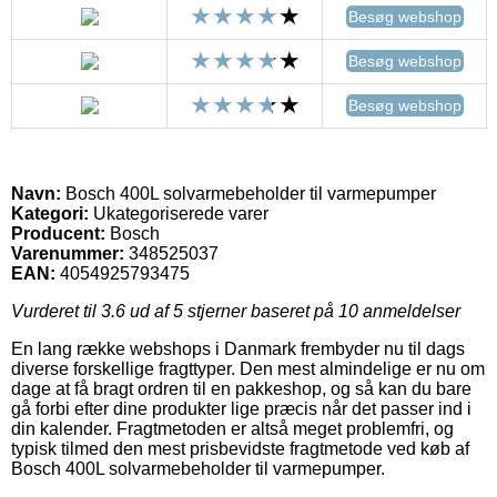
Besøg webshop
Besøg webshop
Besøg webshop
Navn:
Bosch 400L solvarmebeholder til varmepumper
Kategori:
Ukategoriserede varer
Producent:
Bosch
Varenummer:
348525037
EAN:
4054925793475
Vurderet til
3.6
ud af 5 stjerner baseret på
10
anmeldelser
En lang række webshops i Danmark frembyder nu til dags
diverse forskellige fragttyper. Den mest almindelige er nu om
dage at få bragt ordren til en pakkeshop, og så kan du bare
gå forbi efter dine produkter lige præcis når det passer ind i
din kalender. Fragtmetoden er altså meget problemfri, og
typisk tilmed den mest prisbevidste fragtmetode ved køb af
Bosch 400L solvarmebeholder til varmepumper.