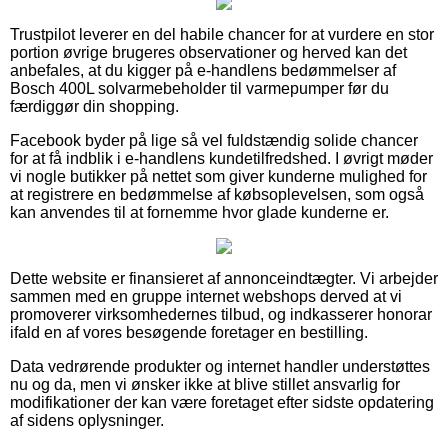
Trustpilot leverer en del habile chancer for at vurdere en stor
portion øvrige brugeres observationer og herved kan det
anbefales, at du kigger på e-handlens bedømmelser af
Bosch 400L solvarmebeholder til varmepumper før du
færdiggør din shopping.
Facebook byder på lige så vel fuldstændig solide chancer
for at få indblik i e-handlens kundetilfredshed. I øvrigt møder
vi nogle butikker på nettet som giver kunderne mulighed for
at registrere en bedømmelse af købsoplevelsen, som også
kan anvendes til at fornemme hvor glade kunderne er.
Dette website er finansieret af annonceindtægter. Vi arbejder
sammen med en gruppe internet webshops derved at vi
promoverer virksomhedernes tilbud, og indkasserer honorar
ifald en af vores besøgende foretager en bestilling.
Data vedrørende produkter og internet handler understøttes
nu og da, men vi ønsker ikke at blive stillet ansvarlig for
modifikationer der kan være foretaget efter sidste opdatering
af sidens oplysninger.