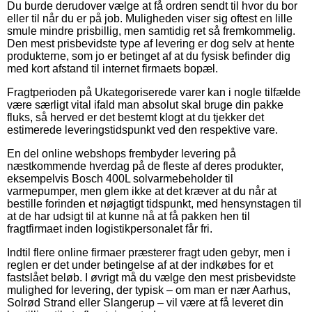
Du burde derudover vælge at få ordren sendt til hvor du bor
eller til når du er på job. Muligheden viser sig oftest en lille
smule mindre prisbillig, men samtidig ret så fremkommelig.
Den mest prisbevidste type af levering er dog selv at hente
produkterne, som jo er betinget af at du fysisk befinder dig
med kort afstand til internet firmaets bopæl.
Fragtperioden på Ukategoriserede varer kan i nogle tilfælde
være særligt vital ifald man absolut skal bruge din pakke
fluks, så herved er det bestemt klogt at du tjekker det
estimerede leveringstidspunkt ved den respektive vare.
En del online webshops frembyder levering på
næstkommende hverdag på de fleste af deres produkter,
eksempelvis Bosch 400L solvarmebeholder til
varmepumper, men glem ikke at det kræver at du når at
bestille forinden et nøjagtigt tidspunkt, med hensynstagen til
at de har udsigt til at kunne nå at få pakken hen til
fragtfirmaet inden logistikpersonalet får fri.
Indtil flere online firmaer præsterer fragt uden gebyr, men i
reglen er det under betingelse af at der indkøbes for et
fastslået beløb. I øvrigt må du vælge den mest prisbevidste
mulighed for levering, der typisk – om man er nær Aarhus,
Solrød Strand eller Slangerup – vil være at få leveret din