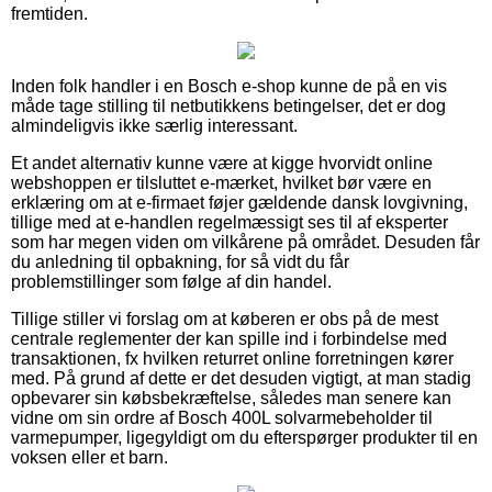
fremtiden.
Inden folk handler i en Bosch e-shop kunne de på en vis
måde tage stilling til netbutikkens betingelser, det er dog
almindeligvis ikke særlig interessant.
Et andet alternativ kunne være at kigge hvorvidt online
webshoppen er tilsluttet e-mærket, hvilket bør være en
erklæring om at e-firmaet føjer gældende dansk lovgivning,
tillige med at e-handlen regelmæssigt ses til af eksperter
som har megen viden om vilkårene på området. Desuden får
du anledning til opbakning, for så vidt du får
problemstillinger som følge af din handel.
Tillige stiller vi forslag om at køberen er obs på de mest
centrale reglementer der kan spille ind i forbindelse med
transaktionen, fx hvilken returret online forretningen kører
med. På grund af dette er det desuden vigtigt, at man stadig
opbevarer sin købsbekræftelse, således man senere kan
vidne om sin ordre af Bosch 400L solvarmebeholder til
varmepumper, ligegyldigt om du efterspørger produkter til en
voksen eller et barn.