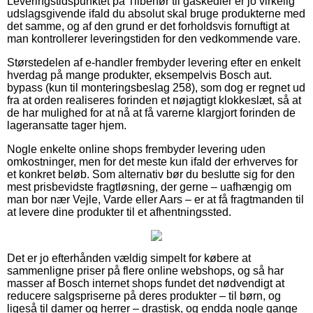
Leveringstidspunktet på Tilbehør til gaskedler er jo virkelig
udslagsgivende ifald du absolut skal bruge produkterne med
det samme, og af den grund er det forholdsvis fornuftigt at
man kontrollerer leveringstiden for den vedkommende vare.
Størstedelen af e-handler frembyder levering efter en enkelt
hverdag på mange produkter, eksempelvis Bosch aut.
bypass (kun til monteringsbeslag 258), som dog er regnet ud
fra at orden realiseres forinden et nøjagtigt klokkeslæt, så at
de har mulighed for at nå at få varerne klargjort forinden de
lageransatte tager hjem.
Nogle enkelte online shops frembyder levering uden
omkostninger, men for det meste kun ifald der erhverves for
et konkret beløb. Som alternativ bør du beslutte sig for den
mest prisbevidste fragtløsning, der gerne – uafhængig om
man bor nær Vejle, Varde eller Aars – er at få fragtmanden til
at levere dine produkter til et afhentningssted.
Det er jo efterhånden vældig simpelt for købere at
sammenligne priser på flere online webshops, og så har
masser af Bosch internet shops fundet det nødvendigt at
reducere salgspriserne på deres produkter – til børn, og
ligeså til damer og herrer – drastisk, og endda nogle gange