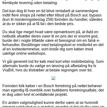
frembyde levering uden betaling.
Det kan dog til hver en tid blive rentabelt at sammenligne
indtil flere shops på nettet efter tilbud på Bosch aut. bypass
(kun til monteringsbeslag 258) forinden du handler, således
at du er sikker på at få fat i den bedste pris.
Du skal lige meget hvad være opmærksom på, at ifald en
netbutik afsætter deres varer til en pris der er enormt god,
burde det i nogle tilfælde være et faresignal om en falsk e-
forhandler. Bestillinger med betalingskort er imidlertid en del
af en lovbestemmelse, som bistår dig som køber imod
uærlige online webshops.
Vi går generelt ind for køb med kort eller mobilbetaling. Som
alternativ burde du vælge en løsning på afbetaling fra fx
ViaBill, hvis du tilstræber at betale regningen over tid.
Forinden folk køber i en Bosch forretning på nettet behøver
man egentlig få overblik over butikkens forretningsaftale, det
er dog uden tvivl et omfattende projekt.
En anden valgmulighed kunne derfor være at se hvorvidt
internet selskabet er e-mærket, grundet at det skulle være en