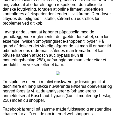
angivelse af at e-forretningen respekterer den officielle
danske lovgivning, foruden at online firmaet undertiden
kontrolleres af eksperter der kender til vilkårene. Derudover
tilbydes du lejlighed til støtte, såfremt du udsættes for
problemer ved dit køb.
I øvrigt er det smart at køber er påpasselig med de
grundlæggende reglementer der gælder for købet, som for
eksempel hvilken ombytningsret e-shoppen tilbyder. På
grund af dette er det virkelig afgørende, at man til enhver tid
bibeholder ens ordremail, således man fremadrettet kan
påvise handlen af Bosch aut. bypass (kun til
monteringsbeslag 258), uafhængig om man leder efter et
produkt til en voksen eller et barn.
Trustpilot resulterer i relativt ønskværdige løsninger til at
dechifrere en lang række nuværende køberes oplevelser og
herved foreslår vi, at du analyserer e-forhandlerens
anmeldelser af Bosch aut. bypass (kun til monteringsbeslag
258) inden du shopper.
Facebook fører til på samme måde fuldstændig anstændige
chancer for at få en idé om internet webshoppens