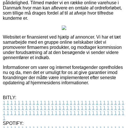
pålidelighed. Tilmed møder vi en række online varehuse i
Danmark hvor man kan aflevere en omtale af ordreforløbet,
som tillige må drages fordel af til at afveje hvor tilfredse
kunderne er.
Websitet er finansieret ved hjælp af annoncer. Vi har et tæt
samarbejde med en gruppe online selskaber idet vi
promoverer firmaernes produkter, og modtager kommission
under forudsætning af at den besøgende vi sender videre
gennemfører et indkøb.
Informationer om varer og internet foretagender opretholdes
nu og da, men det er umuligt for os at give garantier imod
forandringer der måtte være implementeret efter seneste
opdatering af hjemmesidens informationer.
BITLY:
1
1
1
1
1
1
1
1
1
1
1
1
1
1
1
1
1
1
1
1
1
1
1
1
1
1
1
1
1
1
1
1
1
1
1
1
1
1
1
1
1
1
1
1
1
1
1
1
1
1
1
1
1
1
1
1
1
1
1
1
1
1
1
1
1
1
1
1
1
1
1
1
1
1
1
1
1
1
1
1
1
1
1
1
1
1
1
1
1
1
1
1
1
1
1
1
1
1
1
1
SPOTIFY: