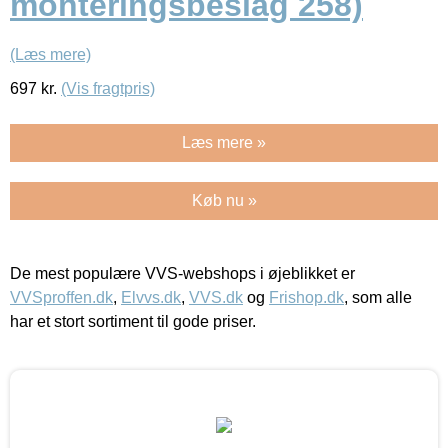
monteringsbeslag 258)
(Læs mere)
697
kr.
(Vis fragtpris)
Læs mere »
Køb nu »
De mest populære VVS-webshops i øjeblikket er
VVSproffen.dk
,
Elvvs.dk
,
VVS.dk
og
Frishop.dk
, som alle
har et stort sortiment til gode priser.