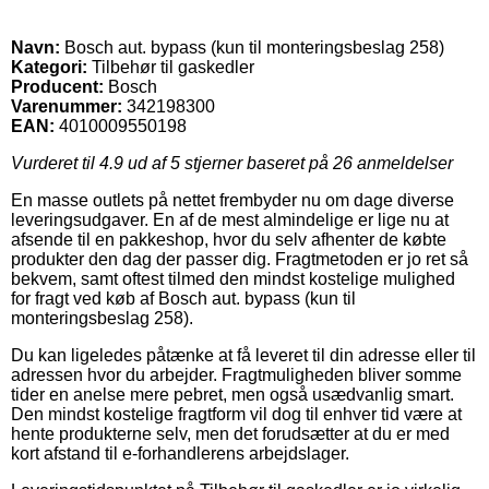
Navn:
Bosch aut. bypass (kun til monteringsbeslag 258)
Kategori:
Tilbehør til gaskedler
Producent:
Bosch
Varenummer:
342198300
EAN:
4010009550198
Vurderet til
4.9
ud af 5 stjerner baseret på
26
anmeldelser
En masse outlets på nettet frembyder nu om dage diverse
leveringsudgaver. En af de mest almindelige er lige nu at
afsende til en pakkeshop, hvor du selv afhenter de købte
produkter den dag der passer dig. Fragtmetoden er jo ret så
bekvem, samt oftest tilmed den mindst kostelige mulighed
for fragt ved køb af Bosch aut. bypass (kun til
monteringsbeslag 258).
Du kan ligeledes påtænke at få leveret til din adresse eller til
adressen hvor du arbejder. Fragtmuligheden bliver somme
tider en anelse mere pebret, men også usædvanlig smart.
Den mindst kostelige fragtform vil dog til enhver tid være at
hente produkterne selv, men det forudsætter at du er med
kort afstand til e-forhandlerens arbejdslager.