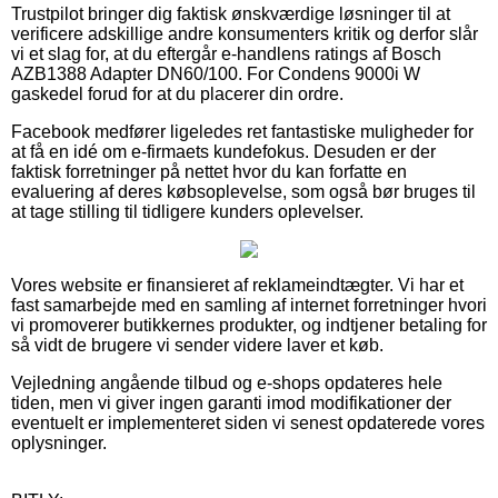
Trustpilot bringer dig faktisk ønskværdige løsninger til at
verificere adskillige andre konsumenters kritik og derfor slår
vi et slag for, at du eftergår e-handlens ratings af Bosch
AZB1388 Adapter DN60/100. For Condens 9000i W
gaskedel forud for at du placerer din ordre.
Facebook medfører ligeledes ret fantastiske muligheder for
at få en idé om e-firmaets kundefokus. Desuden er der
faktisk forretninger på nettet hvor du kan forfatte en
evaluering af deres købsoplevelse, som også bør bruges til
at tage stilling til tidligere kunders oplevelser.
Vores website er finansieret af reklameindtægter. Vi har et
fast samarbejde med en samling af internet forretninger hvori
vi promoverer butikkernes produkter, og indtjener betaling for
så vidt de brugere vi sender videre laver et køb.
Vejledning angående tilbud og e-shops opdateres hele
tiden, men vi giver ingen garanti imod modifikationer der
eventuelt er implementeret siden vi senest opdaterede vores
oplysninger.