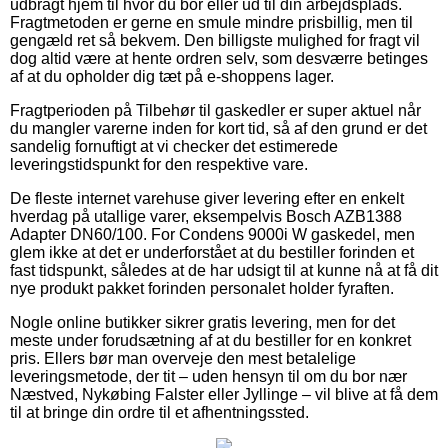
udbragt hjem til hvor du bor eller ud til din arbejdsplads.
Fragtmetoden er gerne en smule mindre prisbillig, men til
gengæld ret så bekvem. Den billigste mulighed for fragt vil
dog altid være at hente ordren selv, som desværre betinges
af at du opholder dig tæt på e-shoppens lager.
Fragtperioden på Tilbehør til gaskedler er super aktuel når
du mangler varerne inden for kort tid, så af den grund er det
sandelig fornuftigt at vi checker det estimerede
leveringstidspunkt for den respektive vare.
De fleste internet varehuse giver levering efter en enkelt
hverdag på utallige varer, eksempelvis Bosch AZB1388
Adapter DN60/100. For Condens 9000i W gaskedel, men
glem ikke at det er underforstået at du bestiller forinden et
fast tidspunkt, således at de har udsigt til at kunne nå at få dit
nye produkt pakket forinden personalet holder fyraften.
Nogle online butikker sikrer gratis levering, men for det
meste under forudsætning af at du bestiller for en konkret
pris. Ellers bør man overveje den mest betalelige
leveringsmetode, der tit – uden hensyn til om du bor nær
Næstved, Nykøbing Falster eller Jyllinge – vil blive at få dem
til at bringe din ordre til et afhentningssted.