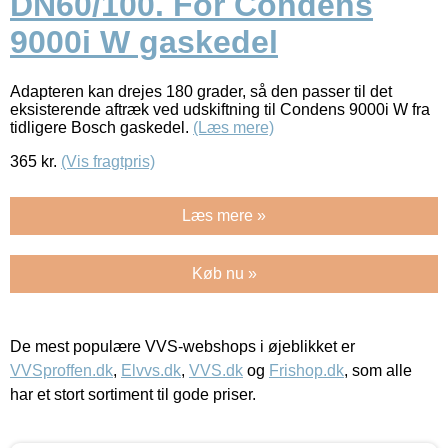
DN60/100. For Condens
9000i W gaskedel
Adapteren kan drejes 180 grader, så den passer til det
eksisterende aftræk ved udskiftning til Condens 9000i W fra
tidligere Bosch gaskedel.
(Læs mere)
365
kr.
(Vis fragtpris)
Læs mere »
Køb nu »
De mest populære VVS-webshops i øjeblikket er
VVSproffen.dk
,
Elvvs.dk
,
VVS.dk
og
Frishop.dk
, som alle
har et stort sortiment til gode priser.