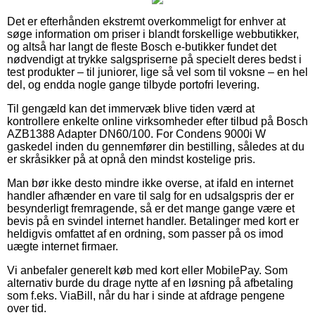
Det er efterhånden ekstremt overkommeligt for enhver at
søge information om priser i blandt forskellige webbutikker,
og altså har langt de fleste Bosch e-butikker fundet det
nødvendigt at trykke salgspriserne på specielt deres bedst i
test produkter – til juniorer, lige så vel som til voksne – en hel
del, og endda nogle gange tilbyde portofri levering.
Til gengæld kan det immervæk blive tiden værd at
kontrollere enkelte online virksomheder efter tilbud på Bosch
AZB1388 Adapter DN60/100. For Condens 9000i W
gaskedel inden du gennemfører din bestilling, således at du
er skråsikker på at opnå den mindst kostelige pris.
Man bør ikke desto mindre ikke overse, at ifald en internet
handler afhænder en vare til salg for en udsalgspris der er
besynderligt fremragende, så er det mange gange være et
bevis på en svindel internet handler. Betalinger med kort er
heldigvis omfattet af en ordning, som passer på os imod
uægte internet firmaer.
Vi anbefaler generelt køb med kort eller MobilePay. Som
alternativ burde du drage nytte af en løsning på afbetaling
som f.eks. ViaBill, når du har i sinde at afdrage pengene
over tid.