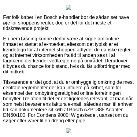
Før folk køber i en Bosch e-handler bør de sådan set have
øje for shoppens regler, dog er det for det meste et
tidskrævende projekt.
En nem løsning kunne derfor være at kigge om online
firmaet er støttet af e-mærket, eftersom det typisk er et
kendetegn for at internet shoppen adlyder de danske regler,
og at internet virksomheden fra tid til anden ses til af
fagmænd der kender vedtægterne på området. Derudover
tilbydes du chance for bistand, hvis du får udfordringer med
dit indkøb.
Tilsvarende er det godt at du er omhyggelig omkring de mest
centrale reglementer der kan influere på købet, som for
eksempel den ombytningsrettighed online forretningen
benytter. I relation til det er det ligeledes relevant, at man når
som helst bevarer ens faktura e-mail, således man til enhver
tid kan dokumentere sit køb af Bosch AZB1388 Adapter
DN60/100. For Condens 9000i W gaskedel, uanset om du
søger efter varer til en dreng eller pige.