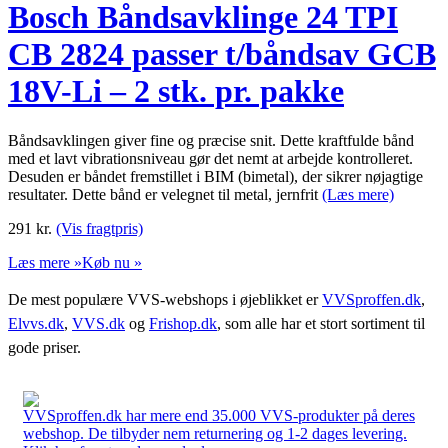
Bosch Båndsavklinge 24 TPI
CB 2824 passer t/båndsav GCB
18V-Li – 2 stk. pr. pakke
Båndsavklingen giver fine og præcise snit. Dette kraftfulde bånd
med et lavt vibrationsniveau gør det nemt at arbejde kontrolleret.
Desuden er båndet fremstillet i BIM (bimetal), der sikrer nøjagtige
resultater. Dette bånd er velegnet til metal, jernfrit
(Læs mere)
291
kr.
(Vis fragtpris)
Læs mere »
Køb nu »
De mest populære VVS-webshops i øjeblikket er
VVSproffen.dk
,
Elvvs.dk
,
VVS.dk
og
Frishop.dk
, som alle har et stort sortiment til
gode priser.
VVSproffen.dk har mere end 35.000 VVS-produkter på deres
webshop. De tilbyder nem returnering og 1-2 dages levering.