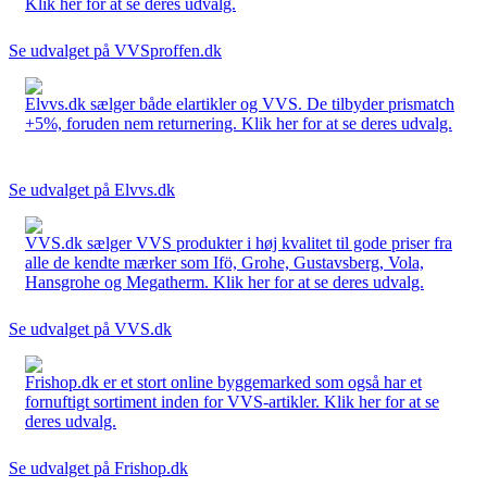
Klik her for at se deres udvalg.
Se udvalget på VVSproffen.dk
Elvvs.dk sælger både elartikler og VVS. De tilbyder prismatch
+5%, foruden nem returnering. Klik her for at se deres udvalg.
Se udvalget på Elvvs.dk
VVS.dk sælger VVS produkter i høj kvalitet til gode priser fra
alle de kendte mærker som Ifö, Grohe, Gustavsberg, Vola,
Hansgrohe og Megatherm. Klik her for at se deres udvalg.
Se udvalget på VVS.dk
Frishop.dk er et stort online byggemarked som også har et
fornuftigt sortiment inden for VVS-artikler. Klik her for at se
deres udvalg.
Se udvalget på Frishop.dk