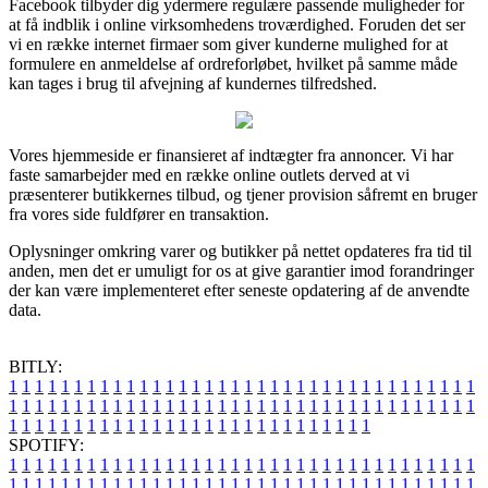
Facebook tilbyder dig ydermere regulære passende muligheder for
at få indblik i online virksomhedens troværdighed. Foruden det ser
vi en række internet firmaer som giver kunderne mulighed for at
formulere en anmeldelse af ordreforløbet, hvilket på samme måde
kan tages i brug til afvejning af kundernes tilfredshed.
Vores hjemmeside er finansieret af indtægter fra annoncer. Vi har
faste samarbejder med en række online outlets derved at vi
præsenterer butikkernes tilbud, og tjener provision såfremt en bruger
fra vores side fuldfører en transaktion.
Oplysninger omkring varer og butikker på nettet opdateres fra tid til
anden, men det er umuligt for os at give garantier imod forandringer
der kan være implementeret efter seneste opdatering af de anvendte
data.
BITLY:
1
1
1
1
1
1
1
1
1
1
1
1
1
1
1
1
1
1
1
1
1
1
1
1
1
1
1
1
1
1
1
1
1
1
1
1
1
1
1
1
1
1
1
1
1
1
1
1
1
1
1
1
1
1
1
1
1
1
1
1
1
1
1
1
1
1
1
1
1
1
1
1
1
1
1
1
1
1
1
1
1
1
1
1
1
1
1
1
1
1
1
1
1
1
1
1
1
1
1
1
SPOTIFY:
1
1
1
1
1
1
1
1
1
1
1
1
1
1
1
1
1
1
1
1
1
1
1
1
1
1
1
1
1
1
1
1
1
1
1
1
1
1
1
1
1
1
1
1
1
1
1
1
1
1
1
1
1
1
1
1
1
1
1
1
1
1
1
1
1
1
1
1
1
1
1
1