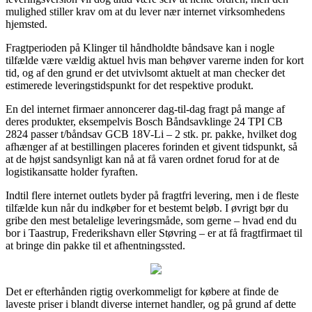
mulighed stiller krav om at du lever nær internet virksomhedens
hjemsted.
Fragtperioden på Klinger til håndholdte båndsave kan i nogle
tilfælde være vældig aktuel hvis man behøver varerne inden for kort
tid, og af den grund er det utvivlsomt aktuelt at man checker det
estimerede leveringstidspunkt for det respektive produkt.
En del internet firmaer annoncerer dag-til-dag fragt på mange af
deres produkter, eksempelvis Bosch Båndsavklinge 24 TPI CB
2824 passer t/båndsav GCB 18V-Li – 2 stk. pr. pakke, hvilket dog
afhænger af at bestillingen placeres forinden et givent tidspunkt, så
at de højst sandsynligt kan nå at få varen ordnet forud for at de
logistikansatte holder fyraften.
Indtil flere internet outlets byder på fragtfri levering, men i de fleste
tilfælde kun når du indkøber for et bestemt beløb. I øvrigt bør du
gribe den mest betalelige leveringsmåde, som gerne – hvad end du
bor i Taastrup, Frederikshavn eller Støvring – er at få fragtfirmaet til
at bringe din pakke til et afhentningssted.
Det er efterhånden rigtig overkommeligt for købere at finde de
laveste priser i blandt diverse internet handler, og på grund af dette