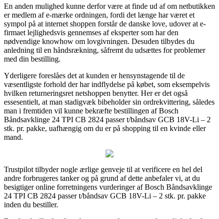
En anden mulighed kunne derfor være at finde ud af om netbutikken
er medlem af e-mærke ordningen, fordi det længe har været et
sympol på at internet shoppen forstår de danske love, udover at e-
firmaet lejlighedsvis gennemses af eksperter som har den
nødvendige knowhow om lovgivningen. Desuden tilbydes du
anledning til en håndsrækning, såfremt du udsættes for problemer
med din bestilling.
Yderligere foreslåes det at kunden er hensynstagende til de
væsentligste forhold der har indflydelse på købet, som eksempelvis
hvilken returneringsret netshoppen benytter. Her er det også
essesentielt, at man stadigvæk bibeholder sin ordrekvittering, således
man i fremtiden vil kunne bekræfte bestillingen af Bosch
Båndsavklinge 24 TPI CB 2824 passer t/båndsav GCB 18V-Li – 2
stk. pr. pakke, uafhængig om du er på shopping til en kvinde eller
mand.
Trustpilot tilbyder nogle ærlige genveje til at verificere en hel del
andre forbrugeres tanker og på grund af dette anbefaler vi, at du
besigtiger online forretningens vurderinger af Bosch Båndsavklinge
24 TPI CB 2824 passer t/båndsav GCB 18V-Li – 2 stk. pr. pakke
inden du bestiller.