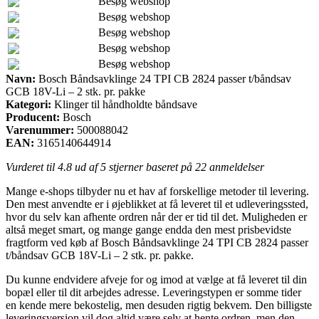
Besøg webshop
Besøg webshop
Besøg webshop
Besøg webshop
Besøg webshop
Navn:
Bosch Båndsavklinge 24 TPI CB 2824 passer t/båndsav
GCB 18V-Li – 2 stk. pr. pakke
Kategori:
Klinger til håndholdte båndsave
Producent:
Bosch
Varenummer:
500088042
EAN:
3165140644914
Vurderet til
4.8
ud af 5 stjerner baseret på
22
anmeldelser
Mange e-shops tilbyder nu et hav af forskellige metoder til levering.
Den mest anvendte er i øjeblikket at få leveret til et udleveringssted,
hvor du selv kan afhente ordren når der er tid til det. Muligheden er
altså meget smart, og mange gange endda den mest prisbevidste
fragtform ved køb af Bosch Båndsavklinge 24 TPI CB 2824 passer
t/båndsav GCB 18V-Li – 2 stk. pr. pakke.
Du kunne endvidere afveje for og imod at vælge at få leveret til din
bopæl eller til dit arbejdes adresse. Leveringstypen er somme tider
en kende mere bekostelig, men desuden rigtig bekvem. Den billigste
leveringsversion vil dog altid være selv at hente ordren, men den